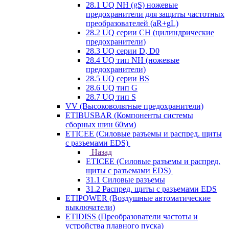
28.1 UQ NH (gS) ножевые
предохранители для защиты частотных
преобразователей (aR+gL)
28.2 UQ серии CH (цилиндрические
предохранители)
28.3 UQ серии D, D0
28.4 UQ тип NH (ножевые
предохранители)
28.5 UQ серии BS
28.6 UQ тип G
28.7 UQ тип S
VV (Высоковольтные предохранители)
ETIBUSBAR (Компоненты системы
сборных шин 60мм)
ETICEE (Силовые разъемы и распред. щиты
с разъемами EDS)
Назад
ETICEE (Силовые разъемы и распред.
щиты с разъемами EDS)
31.1 Силовые разъемы
31.2 Распред. щиты с разъемами EDS
ETIPOWER (Воздушные автоматические
выключатели)
ETIDISS (Преобразователи частоты и
устройства плавного пуска)