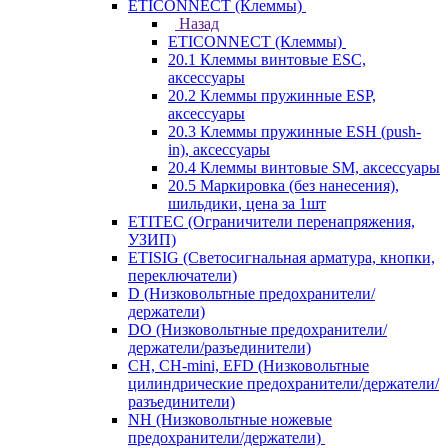
ETICONNECT (Клеммы)
Назад
ETICONNECT (Клеммы)
20.1 Клеммы винтовые ESC,
аксессуары
20.2 Клеммы пружинные ESP,
аксессуары
20.3 Клеммы пружинные ESH (push-
in), аксессуары
20.4 Клеммы винтовые SM, аксессуары
20.5 Маркировка (без нанесения),
шильдики, цена за 1шт
ETITEC (Ограничители перенапряжения,
УЗИП)
ETISIG (Светосигнальная арматура, кнопки,
переключатели)
D (Низковольтные предохранители/
держатели)
DO (Низковольтные предохранители/
держатели/разъединители)
CH, CH-mini, EFD (Низковольтные
цилиндрические предохранители/держатели/
разъединители)
NH (Низковольтные ножевые
предохранители/держатели)