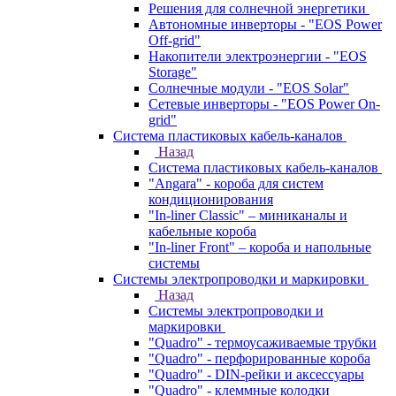
Решения для солнечной энергетики
Автономные инверторы - "EOS Power
Off-grid"
Накопители электроэнергии - "EOS
Storage"
Солнечные модули - "EOS Solar"
Сетевые инверторы - "EOS Power On-
grid"
Система пластиковых кабель-каналов
Назад
Система пластиковых кабель-каналов
"Angara" - короба для систем
кондиционирования
"In-liner Classic" – миниканалы и
кабельные короба
"In-liner Front" – короба и напольные
системы
Системы электропроводки и маркировки
Назад
Системы электропроводки и
маркировки
"Quadro" - термоусаживаемые трубки
"Quadro" - перфорированные короба
"Quadro" - DIN-рейки и аксессуары
"Quadro" - клеммные колодки