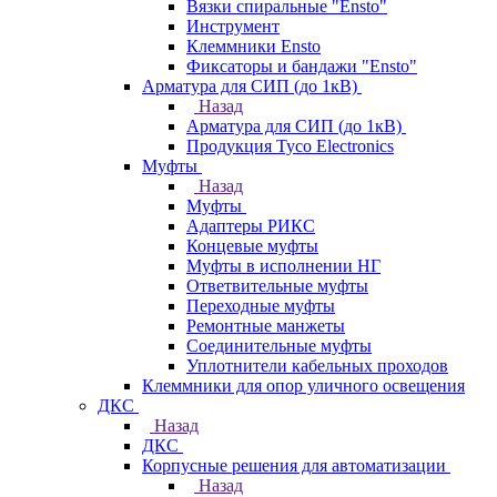
Вязки спиральные "Ensto"
Инструмент
Клеммники Ensto
Фиксаторы и бандажи "Ensto"
Арматура для СИП (до 1кВ)
Назад
Арматура для СИП (до 1кВ)
Продукция Tyco Electronics
Муфты
Назад
Муфты
Адаптеры РИКС
Концевые муфты
Муфты в исполнении НГ
Ответвительные муфты
Переходные муфты
Ремонтные манжеты
Соединительные муфты
Уплотнители кабельных проходов
Клеммники для опор уличного освещения
ДКС
Назад
ДКС
Корпусные решения для автоматизации
Назад