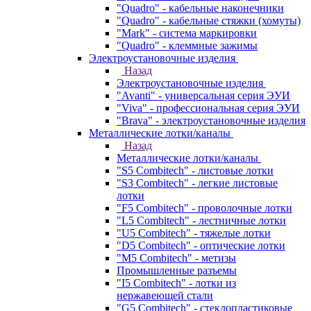
"Quadro" - кабельные наконечники
"Quadro" - кабельные стяжки (хомуты)
"Mark" - система маркировки
"Quadro" - клеммные зажимы
Электроустановочные изделия
Назад
Электроустановочные изделия
"Avanti" - универсальная серия ЭУИ
"Viva" - профессиональная серия ЭУИ
"Brava" - электроустановочные изделия
Металлические лотки/каналы
Назад
Металлические лотки/каналы
"S5 Combitech" - листовые лотки
"S3 Combitech" - легкие листовые
лотки
"F5 Combitech" - проволочные лотки
"L5 Combitech" - лестничные лотки
"U5 Combitech" - тяжелые лотки
"D5 Combitech" - оптические лотки
"M5 Combitech" - метизы
Промышленные разъемы
"I5 Combitech" - лотки из
нержавеющей стали
"G5 Combitech" - стеклопластиковые