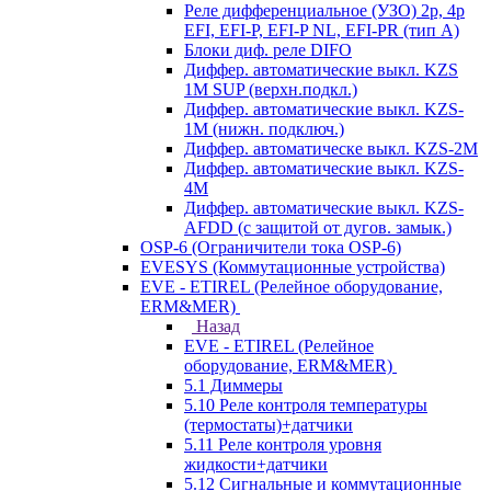
Реле дифференциальное (УЗО) 2р, 4р
EFI, EFI-P, EFI-P NL, EFI-PR (тип A)
Блоки диф. реле DIFO
Диффер. автоматические выкл. KZS
1M SUP (верхн.подкл.)
Диффер. автоматические выкл. KZS-
1M (нижн. подключ.)
Диффер. автоматическе выкл. KZS-2M
Диффер. автоматические выкл. KZS-
4M
Диффер. автоматические выкл. KZS-
AFDD (с защитой от дугов. замык.)
OSP-6 (Ограничители тока OSP-6)
EVESYS (Коммутационные устройства)
EVE - ETIREL (Релейное оборудование,
ERM&MER)
Назад
EVE - ETIREL (Релейное
оборудование, ERM&MER)
5.1 Диммеры
5.10 Реле контроля температуры
(термостаты)+датчики
5.11 Реле контроля уровня
жидкости+датчики
5.12 Сигнальные и коммутационные