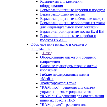
Комплекты для крепления
оборудования
Взрывозащищенные коробки и корпуса
Взрывозащищенные посты
Взрывозащищенные кабельные вводы
Взрывозащищенные оболочки из стали
для индивидуальной комплектации
Взрывонепроницаемые посты Ex d IIB
Взрывонепроницаемые коробки и
корпуса Ex d IIС
Оборудование низкого и среднего
напряжения
Назад
Оборудование низкого и среднего
напряжения
Силовые трансформаторы с литой
изоляцией
Гибкие изолированные шины –
«Media»
Трансформаторы тока
"RAM mcc" - решения для систем
управления электродвигателями
“RAM bus” - решения для организации
шинных трасс в НКУ
"RAM power" - решения для