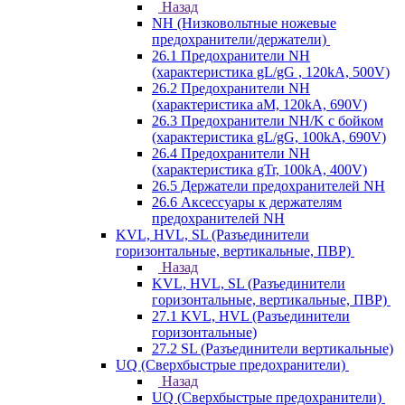
Назад
NH (Низковольтные ножевые
предохранители/держатели)
26.1 Предохранители NH
(характеристика gL/gG , 120kA, 500V)
26.2 Предохранители NH
(характеристика aM, 120kA, 690V)
26.3 Предохранители NH/K с бойком
(характеристика gL/gG, 100kA, 690V)
26.4 Предохранители NH
(характеристика gTr, 100kA, 400V)
26.5 Держатели предохранителей NH
26.6 Аксессуары к держателям
предохранителей NH
KVL, HVL, SL (Разъединители
горизонтальные, вертикальные, ПВР)
Назад
KVL, HVL, SL (Разъединители
горизонтальные, вертикальные, ПВР)
27.1 KVL, HVL (Разъединители
горизонтальные)
27.2 SL (Разъединители вертикальные)
UQ (Сверхбыстрые предохранители)
Назад
UQ (Сверхбыстрые предохранители)