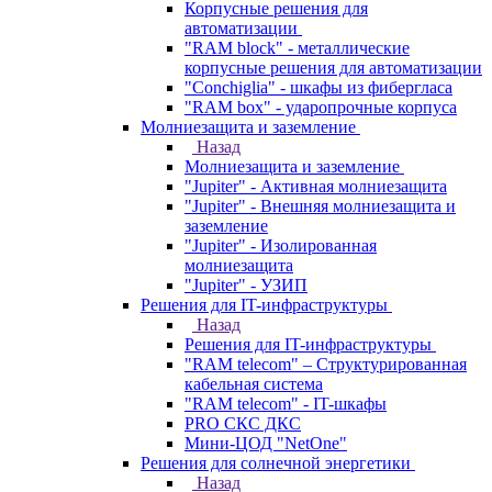
Корпусные решения для
автоматизации
"RAM block" - металлические
корпусные решения для автоматизации
"Conchiglia" - шкафы из фибергласа
"RAM box" - ударопрочные корпуса
Молниезащита и заземление
Назад
Молниезащита и заземление
"Jupiter" - Активная молниезащита
"Jupiter" - Внешняя молниезащита и
заземление
"Jupiter" - Изолированная
молниезащита
"Jupiter" - УЗИП
Решения для IT-инфраструктуры
Назад
Решения для IT-инфраструктуры
"RAM telecom" – Структурированная
кабельная система
"RAM telecom" - IT-шкафы
PRO СКС ДКС
Мини-ЦОД "NetOne"
Решения для солнечной энергетики
Назад