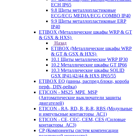
ECH IP65
9.8 Щиты металлопластиковые
ECG/ECG MEDIA/ECG COMBO IP40
9.9 Щиты металлопластиковые ERP
IP40
ETIBOX (Металлические шкафы WRP & GT
& GSX & HXS)
Назад
ETIBOX (Металлические шкафы WRP
& GT & GSX & HXS)
10.1 Щиты металлические WRP IP30
10.2 Металлические шкафы GT IP66
10.3 Металлические шкафы SOLID
GSX IP41/42/44 & HXS IP65/55
ETIBOX EQ (шины, распред.блоки, короба
перф., DIN-рейка)
ETICON - MS25_MPE_MSP
(Автоматические выключатели защиты
двигателей)
ETICON - RA, RD, R, R-R, RBS (Модульные
и импульсные контакторы_АС1)
ETICON - CE, CEC, CEM, CES (Силовые
контакторы_АС3)
CP (Компоненты систем компенсации
реактивной мощности)