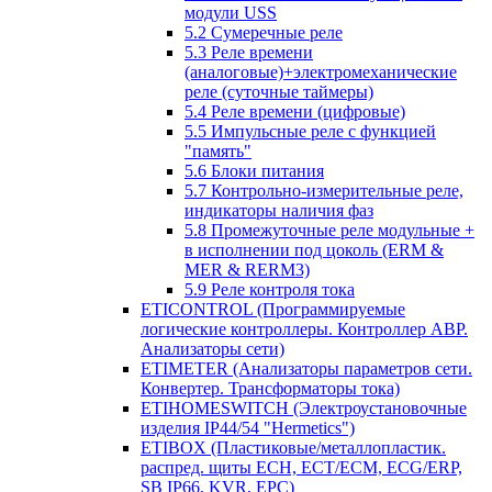
модули USS
5.2 Сумеречные реле
5.3 Реле времени
(аналоговые)+электромеханические
реле (суточные таймеры)
5.4 Реле времени (цифровые)
5.5 Импульсные реле с функцией
"память"
5.6 Блоки питания
5.7 Контрольно-измерительные реле,
индикаторы наличия фаз
5.8 Промежуточные реле модульные +
в исполнении под цоколь (ERM &
MER & RERM3)
5.9 Реле контроля тока
ETICONTROL (Программируемые
логические контроллеры. Контроллер АВР.
Анализаторы сети)
ETIMETER (Анализаторы параметров сети.
Конвертер. Трансформаторы тока)
ETIHOMESWITCH (Электроустановочные
изделия IP44/54 "Hermetics")
ETIBOX (Пластиковые/металлопластик.
распред. щиты ECH, ECT/ECM, ECG/ERP,
SB IP66, KVR, EPC)