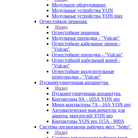
Модульное оборудование
Модульные устройства YON
Модульные устройства YON max
Огнестойкие решения
Назад
Огнестойкие решения
Модульные проходки - "Vulcan"
Огнестойкие кабельные линии -
"Vulcan"
Огнестойкие проходки - "Vulcan"
Огнестойкий кабельный короб -
"Vulcan"
Огнестойкие разделительные
перегородки - "Vulcan"
Пускорегулирующая аппаратура
Назад
Пускорегулирующая аппаратура
Контакторы 9А - 105А YON pro
Мини-контакторы 7А - 16А YON pro
Автоматические выключатели для
защиты двигателей YON pro
Контакторы YON pro 115А - 800А
Система организации рабочих мест "Sotto"
Назад
Система организации рабочих мест