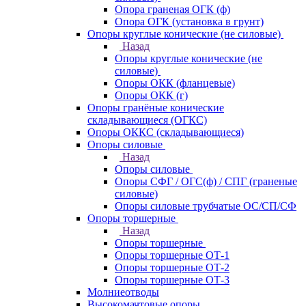
Опора граненая ОГК (ф)
Опора ОГК (установка в грунт)
Опоры круглые конические (не силовые)
Назад
Опоры круглые конические (не
силовые)
Опоры ОКК (фланцевые)
Опоры ОКК (г)
Опоры гранёные конические
складывающиеся (ОГКС)
Опоры ОККС (складывающиеся)
Опоры силовые
Назад
Опоры силовые
Опоры СФГ / ОГС(ф) / СПГ (граненые
силовые)
Опоры силовые трубчатые ОС/СП/СФ
Опоры торшерные
Назад
Опоры торшерные
Опоры торшерные ОТ-1
Опоры торшерные ОТ-2
Опоры торшерные ОТ-3
Молниеотводы
Высокомачтовые опоры