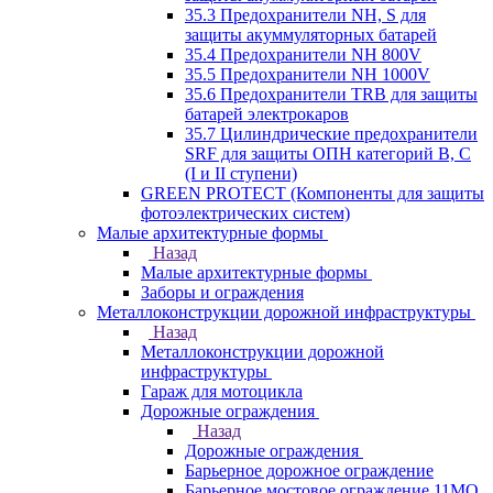
35.3 Предохранители NH, S для
защиты акуммуляторных батарей
35.4 Предохранители NH 800V
35.5 Предохранители NH 1000V
35.6 Предохранители TRB для защиты
батарей электрокаров
35.7 Цилиндрические предохранители
SRF для защиты ОПН категорий B, C
(I и II ступени)
GREEN PROTECT (Компоненты для защиты
фотоэлектрических систем)
Малые архитектурные формы
Назад
Малые архитектурные формы
Заборы и ограждения
Металлоконструкции дорожной инфраструктуры
Назад
Металлоконструкции дорожной
инфраструктуры
Гараж для мотоцикла
Дорожные ограждения
Назад
Дорожные ограждения
Барьерное дорожное ограждение
Барьерное мостовое ограждение 11МО