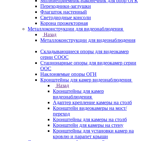
Молниеприемник-наконечник для опор ОГК
Переходники-заглушки
Флагшток настенный
Светодиодные консоли
Корона прожекторная
Металлоконструкции для видеонаблюдения
Назад
Металлоконструкции для видеонаблюдения
Складывающиеся опоры для видеокамер
серии СООС
Стационарные опоры для видеокамер серии
ООС
Наклоняемые опоры ОГН
Кронштейны для камер видеонаблюдения
Назад
Кронштейны для камер
видеонаблюдения
Адаптер крепление камеры на столб
Кронштейн видеокамеры на мост/
переход
Кронштейны для камеры на столб
Кронштейн для камеры на стену
Кронштейны для установки камер на
кровлю и парапет крыши