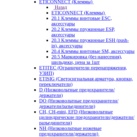
ETICONNECT (Клеммы)
Назад
ETICONNECT (Клеммы)
20.1 Клеммы винтовые ESC,
аксессуары
20.2 Клеммы пружинные ESP,
аксессуары
20.3 Клеммы пружинные ESH (push-
in), аксессуары
20.4 Клеммы винтовые SM, аксессуары
20.5 Маркировка (без нанесения),
шильдики, цена за 1шт
ETITEC (Ограничители перенапряжения,
УЗИП)
ETISIG (Светосигнальная арматура, кнопки,
переключатели)
D (Низковольтные предохранители/
держатели)
DO (Низковольтные предохранители/
держатели/разъединители)
CH, CH-mini, EFD (Низковольтные
цилиндрические предохранители/держатели/
разъединители)
NH (Низковольтные ножевые
предохранители/держатели)