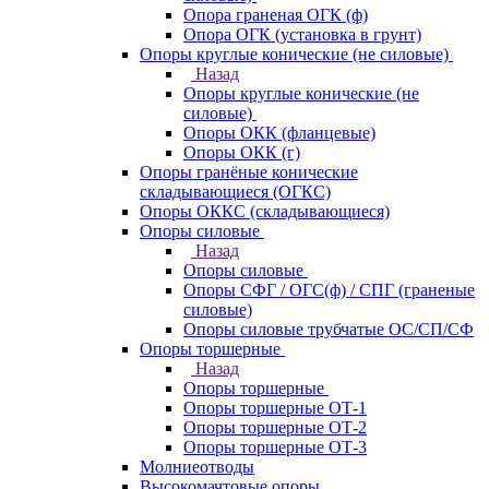
Опора граненая ОГК (ф)
Опора ОГК (установка в грунт)
Опоры круглые конические (не силовые)
Назад
Опоры круглые конические (не
силовые)
Опоры ОКК (фланцевые)
Опоры ОКК (г)
Опоры гранёные конические
складывающиеся (ОГКС)
Опоры ОККС (складывающиеся)
Опоры силовые
Назад
Опоры силовые
Опоры СФГ / ОГС(ф) / СПГ (граненые
силовые)
Опоры силовые трубчатые ОС/СП/СФ
Опоры торшерные
Назад
Опоры торшерные
Опоры торшерные ОТ-1
Опоры торшерные ОТ-2
Опоры торшерные ОТ-3
Молниеотводы
Высокомачтовые опоры