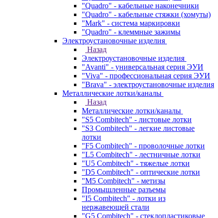
"Quadro" - кабельные наконечники
"Quadro" - кабельные стяжки (хомуты)
"Mark" - система маркировки
"Quadro" - клеммные зажимы
Электроустановочные изделия
Назад
Электроустановочные изделия
"Avanti" - универсальная серия ЭУИ
"Viva" - профессиональная серия ЭУИ
"Brava" - электроустановочные изделия
Металлические лотки/каналы
Назад
Металлические лотки/каналы
"S5 Combitech" - листовые лотки
"S3 Combitech" - легкие листовые
лотки
"F5 Combitech" - проволочные лотки
"L5 Combitech" - лестничные лотки
"U5 Combitech" - тяжелые лотки
"D5 Combitech" - оптические лотки
"M5 Combitech" - метизы
Промышленные разъемы
"I5 Combitech" - лотки из
нержавеющей стали
"G5 Combitech" - стеклопластиковые