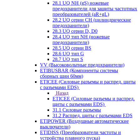
28.1 UQ NH (gS) ножевые
предохранители для защиты частотных
преобразователей (aR+gL)
28.2 UQ серии CH (цилиндрические
предохранители)
28.3 UQ серии D, D0
28.4 UQ тип NH (ножевые
предохранители)
28.5 UQ серии BS
28.6 UQ тип G
28.7 UQ тип S
VV (Высоковольтные предохранители)
ETIBUSBAR (Компоненты системы
сборных шин 60мм)
ETICEE (Силовые разъемы и распред. щиты
с разъемами EDS)
Назад
ETICEE (Силовые разъемы и распред.
щиты с разъемами EDS)
31.1 Силовые разъемы
31.2 Распред. щиты с разъемами EDS
ETIPOWER (Воздушные автоматические
выключатели)
ETIDISS (Преобразователи частоты и
устройства плавного пуска)