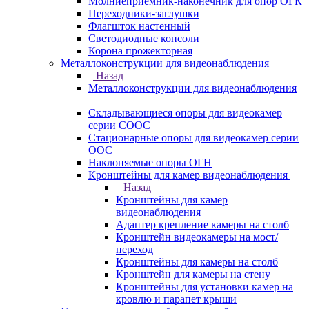
Молниеприемник-наконечник для опор ОГК
Переходники-заглушки
Флагшток настенный
Светодиодные консоли
Корона прожекторная
Металлоконструкции для видеонаблюдения
Назад
Металлоконструкции для видеонаблюдения
Складывающиеся опоры для видеокамер
серии СООС
Стационарные опоры для видеокамер серии
ООС
Наклоняемые опоры ОГН
Кронштейны для камер видеонаблюдения
Назад
Кронштейны для камер
видеонаблюдения
Адаптер крепление камеры на столб
Кронштейн видеокамеры на мост/
переход
Кронштейны для камеры на столб
Кронштейн для камеры на стену
Кронштейны для установки камер на
кровлю и парапет крыши