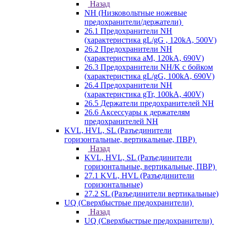
Назад
NH (Низковольтные ножевые
предохранители/держатели)
26.1 Предохранители NH
(характеристика gL/gG , 120kA, 500V)
26.2 Предохранители NH
(характеристика aM, 120kA, 690V)
26.3 Предохранители NH/K с бойком
(характеристика gL/gG, 100kA, 690V)
26.4 Предохранители NH
(характеристика gTr, 100kA, 400V)
26.5 Держатели предохранителей NH
26.6 Аксессуары к держателям
предохранителей NH
KVL, HVL, SL (Разъединители
горизонтальные, вертикальные, ПВР)
Назад
KVL, HVL, SL (Разъединители
горизонтальные, вертикальные, ПВР)
27.1 KVL, HVL (Разъединители
горизонтальные)
27.2 SL (Разъединители вертикальные)
UQ (Сверхбыстрые предохранители)
Назад
UQ (Сверхбыстрые предохранители)