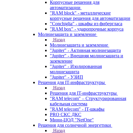
Корпусные решения для
автоматизации
"RAM block" - металлические
корпусные решения для автоматизации
"Conchiglia" - шкафы из фибергласа
"RAM box" - ударопрочные корпуса
Молниезащита и заземление
Назад
Молниезащита и заземление
"Jupiter" - Активная молниезащита
"Jupiter" - Внешняя молниезащита и
заземление
"Jupiter" - Изолированная
молниезащита
"Jupiter" - УЗИП
Решения для IT-инфраструктуры
Назад
Решения для IT-инфраструктуры
"RAM telecom" – Структурированная
кабельная система
"RAM telecom" - IT-шкафы
PRO СКС ДКС
Мини-ЦОД "NetOne"
Решения для солнечной энергетики
Назад