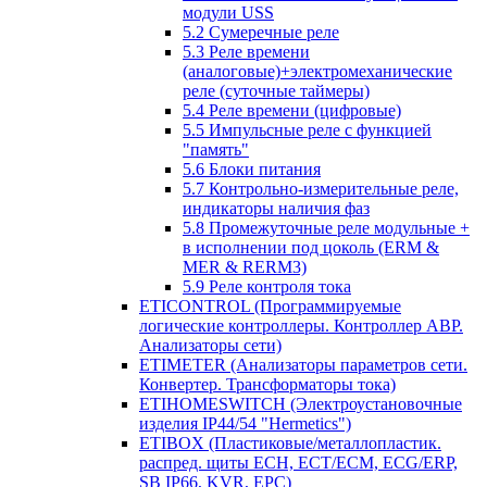
модули USS
5.2 Сумеречные реле
5.3 Реле времени
(аналоговые)+электромеханические
реле (суточные таймеры)
5.4 Реле времени (цифровые)
5.5 Импульсные реле с функцией
"память"
5.6 Блоки питания
5.7 Контрольно-измерительные реле,
индикаторы наличия фаз
5.8 Промежуточные реле модульные +
в исполнении под цоколь (ERM &
MER & RERM3)
5.9 Реле контроля тока
ETICONTROL (Программируемые
логические контроллеры. Контроллер АВР.
Анализаторы сети)
ETIMETER (Анализаторы параметров сети.
Конвертер. Трансформаторы тока)
ETIHOMESWITCH (Электроустановочные
изделия IP44/54 "Hermetics")
ETIBOX (Пластиковые/металлопластик.
распред. щиты ECH, ECT/ECM, ECG/ERP,
SB IP66, KVR, EPC)