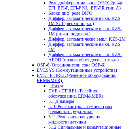
Реле дифференциальное (УЗО) 2р, 4р
EFI, EFI-P, EFI-P NL, EFI-PR (тип A)
Блоки диф. реле DIFO
Диффер. автоматические выкл. KZS
1M SUP (верхн.подкл.)
Диффер. автоматические выкл. KZS-
1M (нижн. подключ.)
Диффер. автоматическе выкл. KZS-2M
Диффер. автоматические выкл. KZS-
4M
Диффер. автоматические выкл. KZS-
AFDD (с защитой от дугов. замык.)
OSP-6 (Ограничители тока OSP-6)
EVESYS (Коммутационные устройства)
EVE - ETIREL (Релейное оборудование,
ERM&MER)
Назад
EVE - ETIREL (Релейное
оборудование, ERM&MER)
5.1 Диммеры
5.10 Реле контроля температуры
(термостаты)+датчики
5.11 Реле контроля уровня
жидкости+датчики
5.12 Сигнальные и коммутационные