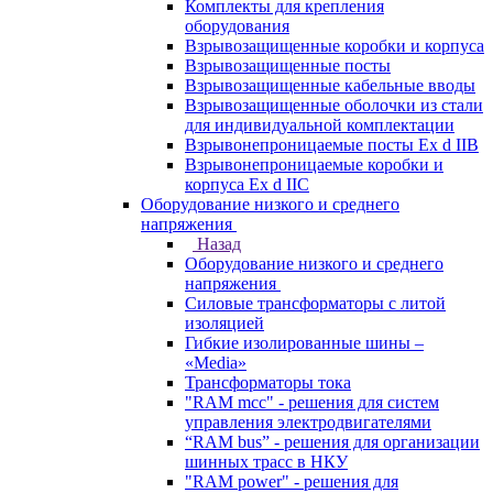
Комплекты для крепления
оборудования
Взрывозащищенные коробки и корпуса
Взрывозащищенные посты
Взрывозащищенные кабельные вводы
Взрывозащищенные оболочки из стали
для индивидуальной комплектации
Взрывонепроницаемые посты Ex d IIB
Взрывонепроницаемые коробки и
корпуса Ex d IIС
Оборудование низкого и среднего
напряжения
Назад
Оборудование низкого и среднего
напряжения
Силовые трансформаторы с литой
изоляцией
Гибкие изолированные шины –
«Media»
Трансформаторы тока
"RAM mcc" - решения для систем
управления электродвигателями
“RAM bus” - решения для организации
шинных трасс в НКУ
"RAM power" - решения для