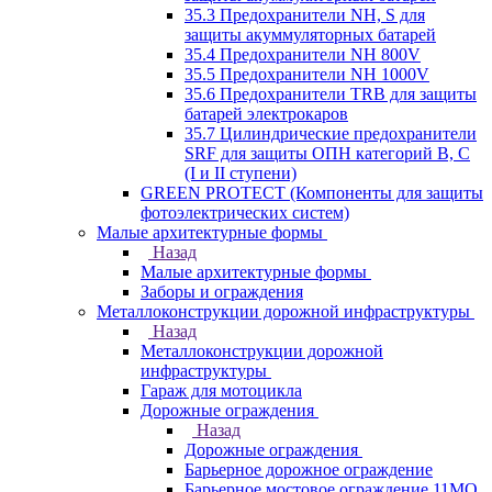
35.3 Предохранители NH, S для
защиты акуммуляторных батарей
35.4 Предохранители NH 800V
35.5 Предохранители NH 1000V
35.6 Предохранители TRB для защиты
батарей электрокаров
35.7 Цилиндрические предохранители
SRF для защиты ОПН категорий B, C
(I и II ступени)
GREEN PROTECT (Компоненты для защиты
фотоэлектрических систем)
Малые архитектурные формы
Назад
Малые архитектурные формы
Заборы и ограждения
Металлоконструкции дорожной инфраструктуры
Назад
Металлоконструкции дорожной
инфраструктуры
Гараж для мотоцикла
Дорожные ограждения
Назад
Дорожные ограждения
Барьерное дорожное ограждение
Барьерное мостовое ограждение 11МО