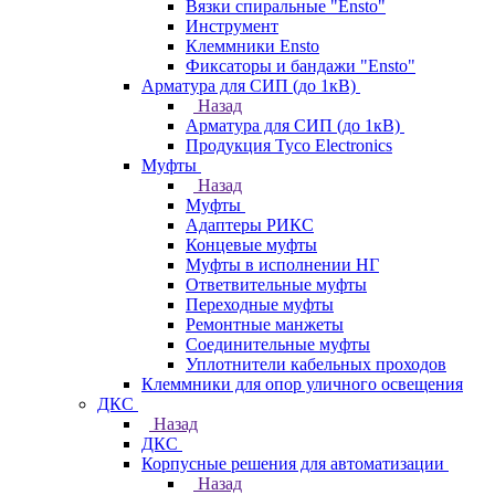
Вязки спиральные "Ensto"
Инструмент
Клеммники Ensto
Фиксаторы и бандажи "Ensto"
Арматура для СИП (до 1кВ)
Назад
Арматура для СИП (до 1кВ)
Продукция Tyco Electronics
Муфты
Назад
Муфты
Адаптеры РИКС
Концевые муфты
Муфты в исполнении НГ
Ответвительные муфты
Переходные муфты
Ремонтные манжеты
Соединительные муфты
Уплотнители кабельных проходов
Клеммники для опор уличного освещения
ДКС
Назад
ДКС
Корпусные решения для автоматизации
Назад