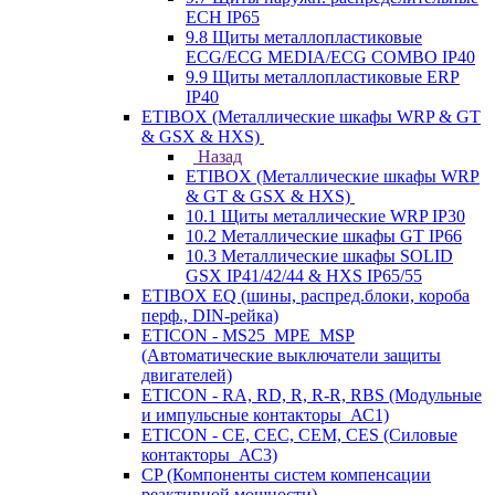
ECH IP65
9.8 Щиты металлопластиковые
ECG/ECG MEDIA/ECG COMBO IP40
9.9 Щиты металлопластиковые ERP
IP40
ETIBOX (Металлические шкафы WRP & GT
& GSX & HXS)
Назад
ETIBOX (Металлические шкафы WRP
& GT & GSX & HXS)
10.1 Щиты металлические WRP IP30
10.2 Металлические шкафы GT IP66
10.3 Металлические шкафы SOLID
GSX IP41/42/44 & HXS IP65/55
ETIBOX EQ (шины, распред.блоки, короба
перф., DIN-рейка)
ETICON - MS25_MPE_MSP
(Автоматические выключатели защиты
двигателей)
ETICON - RA, RD, R, R-R, RBS (Модульные
и импульсные контакторы_АС1)
ETICON - CE, CEC, CEM, CES (Силовые
контакторы_АС3)
CP (Компоненты систем компенсации
реактивной мощности)