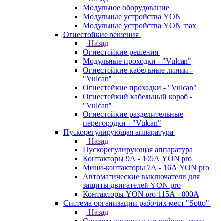
Модульное оборудование
Модульные устройства YON
Модульные устройства YON max
Огнестойкие решения
Назад
Огнестойкие решения
Модульные проходки - "Vulcan"
Огнестойкие кабельные линии -
"Vulcan"
Огнестойкие проходки - "Vulcan"
Огнестойкий кабельный короб -
"Vulcan"
Огнестойкие разделительные
перегородки - "Vulcan"
Пускорегулирующая аппаратура
Назад
Пускорегулирующая аппаратура
Контакторы 9А - 105А YON pro
Мини-контакторы 7А - 16А YON pro
Автоматические выключатели для
защиты двигателей YON pro
Контакторы YON pro 115А - 800А
Система организации рабочих мест "Sotto"
Назад
Система организации рабочих мест