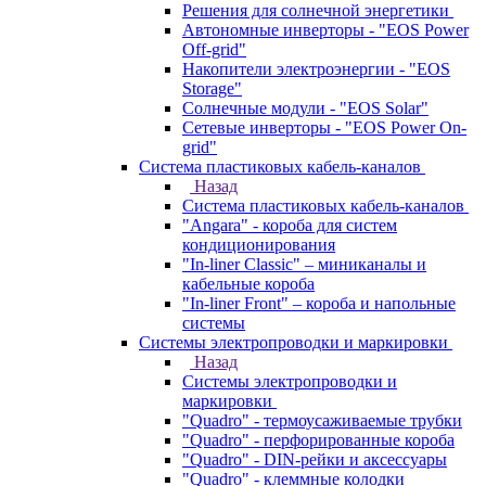
Решения для солнечной энергетики
Автономные инверторы - "EOS Power
Off-grid"
Накопители электроэнергии - "EOS
Storage"
Солнечные модули - "EOS Solar"
Сетевые инверторы - "EOS Power On-
grid"
Система пластиковых кабель-каналов
Назад
Система пластиковых кабель-каналов
"Angara" - короба для систем
кондиционирования
"In-liner Classic" – миниканалы и
кабельные короба
"In-liner Front" – короба и напольные
системы
Системы электропроводки и маркировки
Назад
Системы электропроводки и
маркировки
"Quadro" - термоусаживаемые трубки
"Quadro" - перфорированные короба
"Quadro" - DIN-рейки и аксессуары
"Quadro" - клеммные колодки