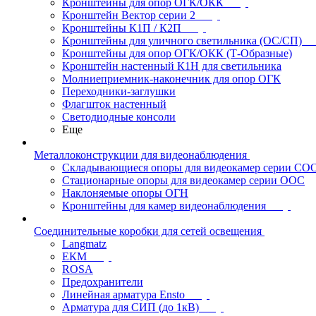
Кронштейны для опор ОГК/ОКК
Кронштейн Вектор серии 2
Кронштейны К1П / К2П
Кронштейны для уличного светильника (ОС/СП)
Кронштейны для опор ОГК/ОКК (Т-Образные)
Кронштейн настенный К1Н для светильника
Молниеприемник-наконечник для опор ОГК
Переходники-заглушки
Флагшток настенный
Светодиодные консоли
Еще
Металлоконструкции для видеонаблюдения
Складывающиеся опоры для видеокамер серии СО
Стационарные опоры для видеокамер серии ООС
Наклоняемые опоры ОГН
Кронштейны для камер видеонаблюдения
Соединительные коробки для сетей освещения
Langmatz
ЕКМ
ROSA
Предохранители
Линейная арматура Ensto
Арматура для СИП (до 1кВ)