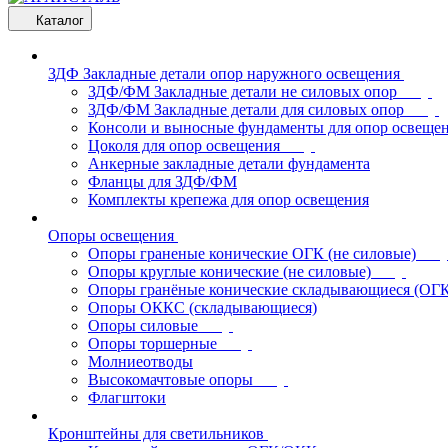
Каталог
ЗДФ Закладные детали опор наружного освещения
ЗДФ/ФМ Закладные детали не силовых опор
ЗДФ/ФМ Закладные детали для силовых опор
Консоли и выносные фундаменты для опор освеще
Цоколя для опор освещения
Анкерные закладные детали фундамента
Фланцы для ЗДФ/ФМ
Комплекты крепежа для опор освещения
Опоры освещения
Опоры граненые конические ОГК (не силовые)
Опоры круглые конические (не силовые)
Опоры гранёные конические складывающиеся (ОГ
Опоры ОККС (складывающиеся)
Опоры силовые
Опоры торшерные
Молниеотводы
Высокомачтовые опоры
Флагштоки
Кронштейны для светильников