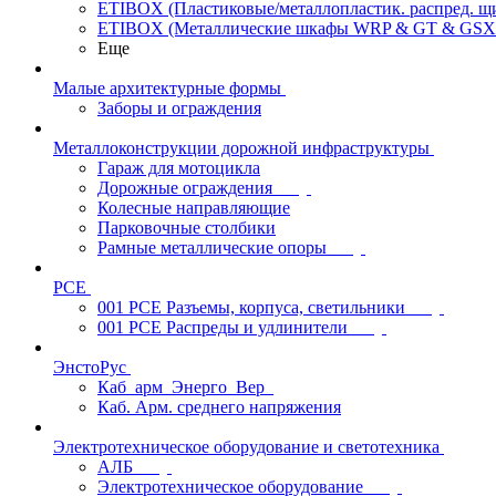
ETIBOX (Пластиковые/металлопластик. распред. 
ETIBOX (Металлические шкафы WRP & GT & GSX
Еще
Малые архитектурные формы
Заборы и ограждения
Металлоконструкции дорожной инфраструктуры
Гараж для мотоцикла
Дорожные ограждения
Колесные направляющие
Парковочные столбики
Рамные металлические опоры
PCE
001 PCE Разъемы, корпуса, светильники
001 PCE Распреды и удлинители
ЭнстоРус
Каб_арм_Энерго_Вер_
Каб. Арм. среднего напряжения
Электротехническое оборудование и светотехника
АЛБ
Электротехническое оборудование