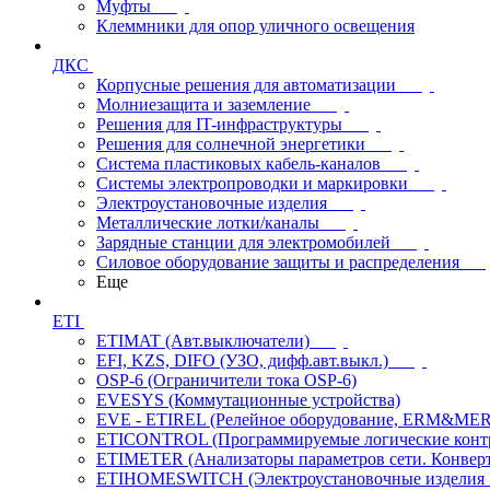
Муфты
Клеммники для опор уличного освещения
ДКС
Корпусные решения для автоматизации
Молниезащита и заземление
Решения для IT-инфраструктуры
Решения для солнечной энергетики
Система пластиковых кабель-каналов
Системы электропроводки и маркировки
Электроустановочные изделия
Металлические лотки/каналы
Зарядные станции для электромобилей
Силовое оборудование защиты и распределения
Еще
ETI
ETIMAT (Авт.выключатели)
EFI, KZS, DIFO (УЗО, дифф.авт.выкл.)
OSP-6 (Ограничители тока OSP-6)
EVESYS (Коммутационные устройства)
EVE - ETIREL (Релейное оборудование, ERM&MER
ETICONTROL (Программируемые логические контро
ETIMETER (Анализаторы параметров сети. Конверт
ETIHOMESWITCH (Электроустановочные изделия IP