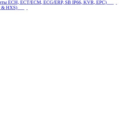
щиты ECH, ECT/ECM, ECG/ERP, SB IP66, KVR, EPC)
 & HXS)