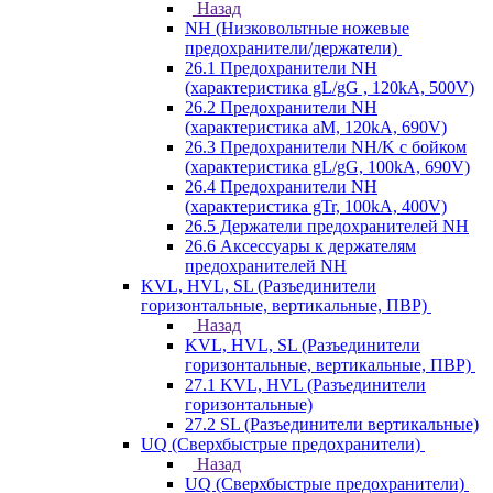
Назад
NH (Низковольтные ножевые
предохранители/держатели)
26.1 Предохранители NH
(характеристика gL/gG , 120kA, 500V)
26.2 Предохранители NH
(характеристика aM, 120kA, 690V)
26.3 Предохранители NH/K с бойком
(характеристика gL/gG, 100kA, 690V)
26.4 Предохранители NH
(характеристика gTr, 100kA, 400V)
26.5 Держатели предохранителей NH
26.6 Аксессуары к держателям
предохранителей NH
KVL, HVL, SL (Разъединители
горизонтальные, вертикальные, ПВР)
Назад
KVL, HVL, SL (Разъединители
горизонтальные, вертикальные, ПВР)
27.1 KVL, HVL (Разъединители
горизонтальные)
27.2 SL (Разъединители вертикальные)
UQ (Сверхбыстрые предохранители)
Назад
UQ (Сверхбыстрые предохранители)