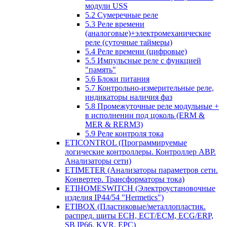
модули USS
5.2 Сумеречные реле
5.3 Реле времени
(аналоговые)+электромеханические
реле (суточные таймеры)
5.4 Реле времени (цифровые)
5.5 Импульсные реле с функцией
"память"
5.6 Блоки питания
5.7 Контрольно-измерительные реле,
индикаторы наличия фаз
5.8 Промежуточные реле модульные +
в исполнении под цоколь (ERM &
MER & RERM3)
5.9 Реле контроля тока
ETICONTROL (Программируемые
логические контроллеры. Контроллер АВР.
Анализаторы сети)
ETIMETER (Анализаторы параметров сети.
Конвертер. Трансформаторы тока)
ETIHOMESWITCH (Электроустановочные
изделия IP44/54 "Hermetics")
ETIBOX (Пластиковые/металлопластик.
распред. щиты ECH, ECT/ECM, ECG/ERP,
SB IP66, KVR, EPC)