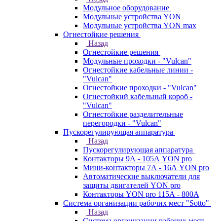
Модульное оборудование
Модульные устройства YON
Модульные устройства YON max
Огнестойкие решения
Назад
Огнестойкие решения
Модульные проходки - "Vulcan"
Огнестойкие кабельные линии -
"Vulcan"
Огнестойкие проходки - "Vulcan"
Огнестойкий кабельный короб -
"Vulcan"
Огнестойкие разделительные
перегородки - "Vulcan"
Пускорегулирующая аппаратура
Назад
Пускорегулирующая аппаратура
Контакторы 9А - 105А YON pro
Мини-контакторы 7А - 16А YON pro
Автоматические выключатели для
защиты двигателей YON pro
Контакторы YON pro 115А - 800А
Система организации рабочих мест "Sotto"
Назад
Система организации рабочих мест