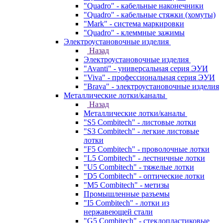
"Quadro" - кабельные наконечники
"Quadro" - кабельные стяжки (хомуты)
"Mark" - система маркировки
"Quadro" - клеммные зажимы
Электроустановочные изделия
Назад
Электроустановочные изделия
"Avanti" - универсальная серия ЭУИ
"Viva" - профессиональная серия ЭУИ
"Brava" - электроустановочные изделия
Металлические лотки/каналы
Назад
Металлические лотки/каналы
"S5 Combitech" - листовые лотки
"S3 Combitech" - легкие листовые
лотки
"F5 Combitech" - проволочные лотки
"L5 Combitech" - лестничные лотки
"U5 Combitech" - тяжелые лотки
"D5 Combitech" - оптические лотки
"M5 Combitech" - метизы
Промышленные разъемы
"I5 Combitech" - лотки из
нержавеющей стали
"G5 Combitech" - стеклопластиковые