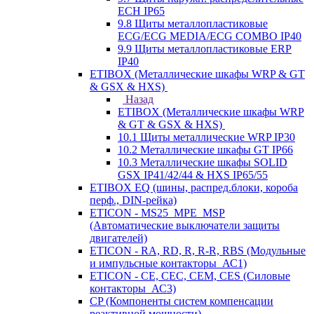
ECH IP65
9.8 Щиты металлопластиковые
ECG/ECG MEDIA/ECG COMBO IP40
9.9 Щиты металлопластиковые ERP
IP40
ETIBOX (Металлические шкафы WRP & GT
& GSX & HXS)
Назад
ETIBOX (Металлические шкафы WRP
& GT & GSX & HXS)
10.1 Щиты металлические WRP IP30
10.2 Металлические шкафы GT IP66
10.3 Металлические шкафы SOLID
GSX IP41/42/44 & HXS IP65/55
ETIBOX EQ (шины, распред.блоки, короба
перф., DIN-рейка)
ETICON - MS25_MPE_MSP
(Автоматические выключатели защиты
двигателей)
ETICON - RA, RD, R, R-R, RBS (Модульные
и импульсные контакторы_АС1)
ETICON - CE, CEC, CEM, CES (Силовые
контакторы_АС3)
CP (Компоненты систем компенсации
реактивной мощности)