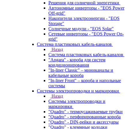
Решения для солнечной энергетики
Автономные инверторы - "EOS Power
Off-grid"
Накопители электроэнергии - "EOS
Storage"
Солнечные модули - "EOS Solar"
Сетевые инверторы - "EOS Power On-
grid"
Система пластиковых кабель-каналов
Назад
Система пластиковых кабель-каналов
"Angara" - короба для систем
кондиционирования
"In-liner Classic" – миниканалы и
кабельные короба
"In-liner Front" – короба и напольные
системы
Системы электропроводки и маркировки
Назад
Системы электропроводки и
маркировки
"Quadro" - термоусаживаемые трубки
"Quadro" - перфорированные короба
"Quadro" - DIN-рейки и аксессуары
"Quadro" - клеммные колодки