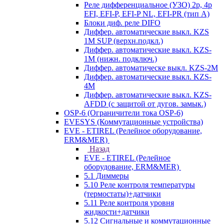
Реле дифференциальное (УЗО) 2р, 4р
EFI, EFI-P, EFI-P NL, EFI-PR (тип A)
Блоки диф. реле DIFO
Диффер. автоматические выкл. KZS
1M SUP (верхн.подкл.)
Диффер. автоматические выкл. KZS-
1M (нижн. подключ.)
Диффер. автоматическе выкл. KZS-2M
Диффер. автоматические выкл. KZS-
4M
Диффер. автоматические выкл. KZS-
AFDD (с защитой от дугов. замык.)
OSP-6 (Ограничители тока OSP-6)
EVESYS (Коммутационные устройства)
EVE - ETIREL (Релейное оборудование,
ERM&MER)
Назад
EVE - ETIREL (Релейное
оборудование, ERM&MER)
5.1 Диммеры
5.10 Реле контроля температуры
(термостаты)+датчики
5.11 Реле контроля уровня
жидкости+датчики
5.12 Сигнальные и коммутационные