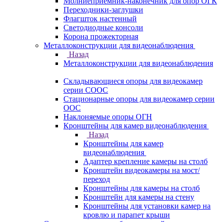
Молниеприемник-наконечник для опор ОГК
Переходники-заглушки
Флагшток настенный
Светодиодные консоли
Корона прожекторная
Металлоконструкции для видеонаблюдения
Назад
Металлоконструкции для видеонаблюдения
Складывающиеся опоры для видеокамер
серии СООС
Стационарные опоры для видеокамер серии
ООС
Наклоняемые опоры ОГН
Кронштейны для камер видеонаблюдения
Назад
Кронштейны для камер
видеонаблюдения
Адаптер крепление камеры на столб
Кронштейн видеокамеры на мост/
переход
Кронштейны для камеры на столб
Кронштейн для камеры на стену
Кронштейны для установки камер на
кровлю и парапет крыши