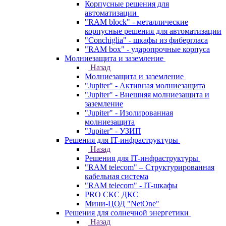
Корпусные решения для
автоматизации
"RAM block" - металлические
корпусные решения для автоматизации
"Conchiglia" - шкафы из фибергласа
"RAM box" - ударопрочные корпуса
Молниезащита и заземление
Назад
Молниезащита и заземление
"Jupiter" - Активная молниезащита
"Jupiter" - Внешняя молниезащита и
заземление
"Jupiter" - Изолированная
молниезащита
"Jupiter" - УЗИП
Решения для IT-инфраструктуры
Назад
Решения для IT-инфраструктуры
"RAM telecom" – Структурированная
кабельная система
"RAM telecom" - IT-шкафы
PRO СКС ДКС
Мини-ЦОД "NetOne"
Решения для солнечной энергетики
Назад