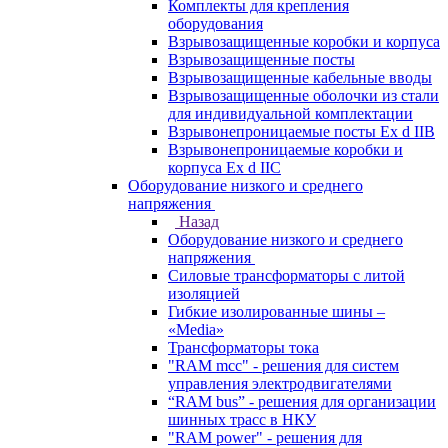
Комплекты для крепления
оборудования
Взрывозащищенные коробки и корпуса
Взрывозащищенные посты
Взрывозащищенные кабельные вводы
Взрывозащищенные оболочки из стали
для индивидуальной комплектации
Взрывонепроницаемые посты Ex d IIB
Взрывонепроницаемые коробки и
корпуса Ex d IIС
Оборудование низкого и среднего
напряжения
Назад
Оборудование низкого и среднего
напряжения
Силовые трансформаторы с литой
изоляцией
Гибкие изолированные шины –
«Media»
Трансформаторы тока
"RAM mcc" - решения для систем
управления электродвигателями
“RAM bus” - решения для организации
шинных трасс в НКУ
"RAM power" - решения для