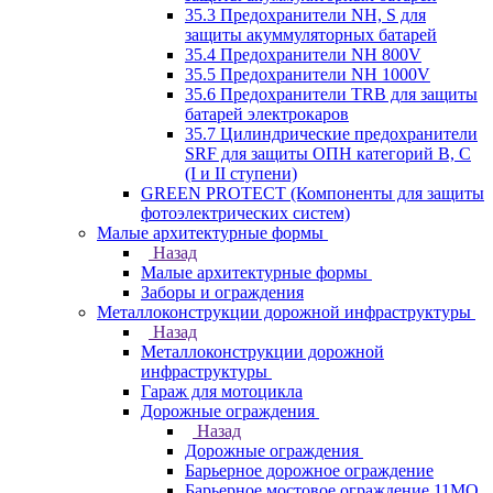
35.3 Предохранители NH, S для
защиты акуммуляторных батарей
35.4 Предохранители NH 800V
35.5 Предохранители NH 1000V
35.6 Предохранители TRB для защиты
батарей электрокаров
35.7 Цилиндрические предохранители
SRF для защиты ОПН категорий B, C
(I и II ступени)
GREEN PROTECT (Компоненты для защиты
фотоэлектрических систем)
Малые архитектурные формы
Назад
Малые архитектурные формы
Заборы и ограждения
Металлоконструкции дорожной инфраструктуры
Назад
Металлоконструкции дорожной
инфраструктуры
Гараж для мотоцикла
Дорожные ограждения
Назад
Дорожные ограждения
Барьерное дорожное ограждение
Барьерное мостовое ограждение 11МО