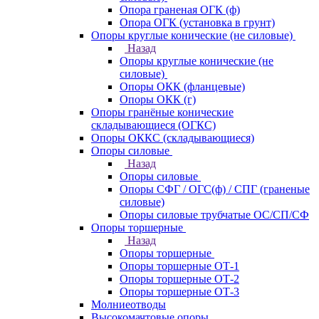
Опора граненая ОГК (ф)
Опора ОГК (установка в грунт)
Опоры круглые конические (не силовые)
Назад
Опоры круглые конические (не
силовые)
Опоры ОКК (фланцевые)
Опоры ОКК (г)
Опоры гранёные конические
складывающиеся (ОГКС)
Опоры ОККС (складывающиеся)
Опоры силовые
Назад
Опоры силовые
Опоры СФГ / ОГС(ф) / СПГ (граненые
силовые)
Опоры силовые трубчатые ОС/СП/СФ
Опоры торшерные
Назад
Опоры торшерные
Опоры торшерные ОТ-1
Опоры торшерные ОТ-2
Опоры торшерные ОТ-3
Молниеотводы
Высокомачтовые опоры