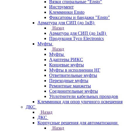
Вязки спиральные "Ensto"
Инструмент
Клеммники Ensto
Фиксаторы и бандажи "Ensto"
Арматура для СИП (до 1кВ)
Назад
Арматура для СИП (до 1кВ)
Продукция Tyco Electronics
Муфты
Назад
Муфты
Адаптеры РИКС
Концевые муфты
Муфты в исполнении НГ
Ответвительные муфты
Переходные муфты
Ремонтные манжеты
Соединительные муфты
Уплотнители кабельных проходов
Клеммники для опор уличного освещения
ДКС
Назад
ДКС
Корпусные решения для автоматизации
Назад