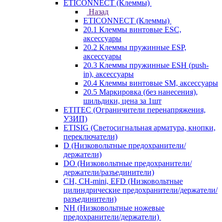
ETICONNECT (Клеммы)
Назад
ETICONNECT (Клеммы)
20.1 Клеммы винтовые ESC,
аксессуары
20.2 Клеммы пружинные ESP,
аксессуары
20.3 Клеммы пружинные ESH (push-
in), аксессуары
20.4 Клеммы винтовые SM, аксессуары
20.5 Маркировка (без нанесения),
шильдики, цена за 1шт
ETITEC (Ограничители перенапряжения,
УЗИП)
ETISIG (Светосигнальная арматура, кнопки,
переключатели)
D (Низковольтные предохранители/
держатели)
DO (Низковольтные предохранители/
держатели/разъединители)
CH, CH-mini, EFD (Низковольтные
цилиндрические предохранители/держатели/
разъединители)
NH (Низковольтные ножевые
предохранители/держатели)