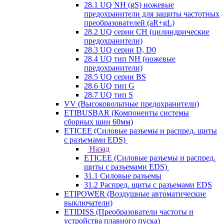
28.1 UQ NH (gS) ножевые
предохранители для защиты частотных
преобразователей (aR+gL)
28.2 UQ серии CH (цилиндрические
предохранители)
28.3 UQ серии D, D0
28.4 UQ тип NH (ножевые
предохранители)
28.5 UQ серии BS
28.6 UQ тип G
28.7 UQ тип S
VV (Высоковольтные предохранители)
ETIBUSBAR (Компоненты системы
сборных шин 60мм)
ETICEE (Силовые разъемы и распред. щиты
с разъемами EDS)
Назад
ETICEE (Силовые разъемы и распред.
щиты с разъемами EDS)
31.1 Силовые разъемы
31.2 Распред. щиты с разъемами EDS
ETIPOWER (Воздушные автоматические
выключатели)
ETIDISS (Преобразователи частоты и
устройства плавного пуска)