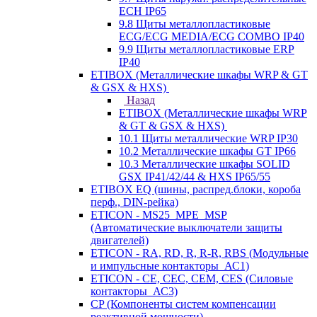
ECH IP65
9.8 Щиты металлопластиковые
ECG/ECG MEDIA/ECG COMBO IP40
9.9 Щиты металлопластиковые ERP
IP40
ETIBOX (Металлические шкафы WRP & GT
& GSX & HXS)
Назад
ETIBOX (Металлические шкафы WRP
& GT & GSX & HXS)
10.1 Щиты металлические WRP IP30
10.2 Металлические шкафы GT IP66
10.3 Металлические шкафы SOLID
GSX IP41/42/44 & HXS IP65/55
ETIBOX EQ (шины, распред.блоки, короба
перф., DIN-рейка)
ETICON - MS25_MPE_MSP
(Автоматические выключатели защиты
двигателей)
ETICON - RA, RD, R, R-R, RBS (Модульные
и импульсные контакторы_АС1)
ETICON - CE, CEC, CEM, CES (Силовые
контакторы_АС3)
CP (Компоненты систем компенсации
реактивной мощности)