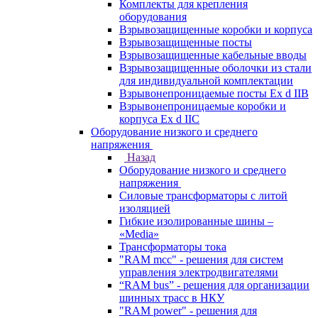
Комплекты для крепления
оборудования
Взрывозащищенные коробки и корпуса
Взрывозащищенные посты
Взрывозащищенные кабельные вводы
Взрывозащищенные оболочки из стали
для индивидуальной комплектации
Взрывонепроницаемые посты Ex d IIB
Взрывонепроницаемые коробки и
корпуса Ex d IIС
Оборудование низкого и среднего
напряжения
Назад
Оборудование низкого и среднего
напряжения
Силовые трансформаторы с литой
изоляцией
Гибкие изолированные шины –
«Media»
Трансформаторы тока
"RAM mcc" - решения для систем
управления электродвигателями
“RAM bus” - решения для организации
шинных трасс в НКУ
"RAM power" - решения для