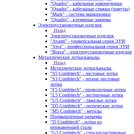
"Quadro" - кабельные наконечники
"Quadro" - кабельные стяжки (хомуты)
"Mark" - система маркировки
"Quadro" - клеммные зажимы
Электроустановочные изделия
Назад
Электроустановочные изделия
"Avanti" - универсальная серия ЭУИ
"Viva" - профессиональная серия ЭУИ
"Brava" - электроустановочные изделия
Металлические лотки/каналы
Назад
Металлические лотки/каналы
"S5 Combitech" - листовые лотки
"S3 Combitech" - легкие листовые
лотки
"F5 Combitech" - проволочные лотки
"L5 Combitech" - лестничные лотки
"U5 Combitech" - тяжелые лотки
"D5 Combitech" - оптические лотки
"M5 Combitech" - метизы
Промышленные разъемы
"I5 Combitech" - лотки из
нержавеющей стали
"G5 Combitech" - стеклопластиковые