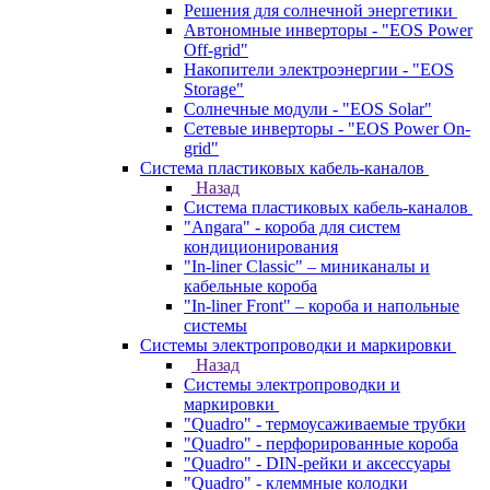
Решения для солнечной энергетики
Автономные инверторы - "EOS Power
Off-grid"
Накопители электроэнергии - "EOS
Storage"
Солнечные модули - "EOS Solar"
Сетевые инверторы - "EOS Power On-
grid"
Система пластиковых кабель-каналов
Назад
Система пластиковых кабель-каналов
"Angara" - короба для систем
кондиционирования
"In-liner Classic" – миниканалы и
кабельные короба
"In-liner Front" – короба и напольные
системы
Системы электропроводки и маркировки
Назад
Системы электропроводки и
маркировки
"Quadro" - термоусаживаемые трубки
"Quadro" - перфорированные короба
"Quadro" - DIN-рейки и аксессуары
"Quadro" - клеммные колодки