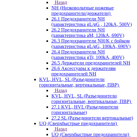
Назад
NH (Низковольтные ножевые
предохранители/держатели)
26.1 Предохранители NH
(характеристика gL/gG , 120kA, 500V)
26.2 Предохранители NH
(характеристика aM, 120kA, 690V)
26.3 Предохранители NH/K с бойком
(характеристика gL/gG, 100kA, 690V)
26.4 Предохранители NH
(характеристика gTr, 100kA, 400V)
26.5 Держатели предохранителей NH
26.6 Аксессуары к держателям
предохранителей NH
KVL, HVL, SL (Разъединители
горизонтальные, вертикальные, ПВР)
Назад
KVL, HVL, SL (Разъединители
горизонтальные, вертикальные, ПВР)
27.1 KVL, HVL (Разъединители
горизонтальные)
27.2 SL (Разъединители вертикальные)
UQ (Сверхбыстрые предохранители)
Назад
UQ (Сверхбыстрые предохранители)