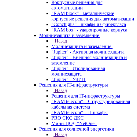
Корпусные решения для
автоматизации
"RAM block" - металлические
корпусные решения для автоматизации
"Conchiglia" - шкафы из фибергласа
"RAM box" - ударопрочные корпуса
Молниезащита и заземление
Назад
Молниезащита и заземление
"Jupiter" - Активная молниезащита
"Jupiter" - Внешняя молниезащита и
заземление
"Jupiter" - Изолированная
молниезащита
"Jupiter" - УЗИП
Решения для IT-инфраструктуры
Назад
Решения для IT-инфраструктуры
"RAM telecom" – Структурированная
кабельная система
"RAM telecom" - IT-шкафы
PRO СКС ДКС
Мини-ЦОД "NetOne"
Решения для солнечной энергетики
Назад