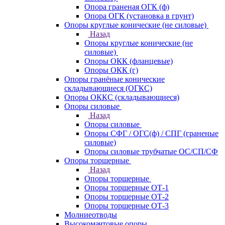
Опора граненая ОГК (ф)
Опора ОГК (установка в грунт)
Опоры круглые конические (не силовые)
Назад
Опоры круглые конические (не
силовые)
Опоры ОКК (фланцевые)
Опоры ОКК (г)
Опоры гранёные конические
складывающиеся (ОГКС)
Опоры ОККС (складывающиеся)
Опоры силовые
Назад
Опоры силовые
Опоры СФГ / ОГС(ф) / СПГ (граненые
силовые)
Опоры силовые трубчатые ОС/СП/СФ
Опоры торшерные
Назад
Опоры торшерные
Опоры торшерные ОТ-1
Опоры торшерные ОТ-2
Опоры торшерные ОТ-3
Молниеотводы
Высокомачтовые опоры