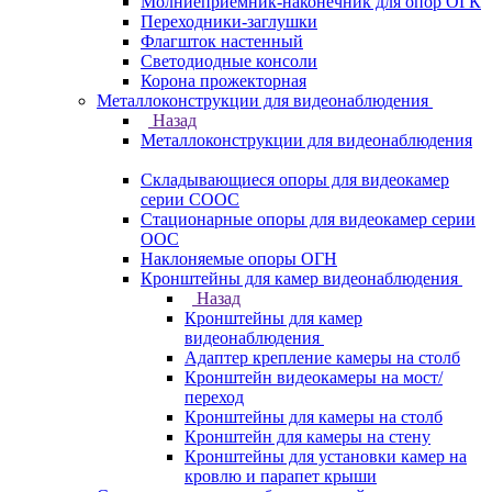
Молниеприемник-наконечник для опор ОГК
Переходники-заглушки
Флагшток настенный
Светодиодные консоли
Корона прожекторная
Металлоконструкции для видеонаблюдения
Назад
Металлоконструкции для видеонаблюдения
Складывающиеся опоры для видеокамер
серии СООС
Стационарные опоры для видеокамер серии
ООС
Наклоняемые опоры ОГН
Кронштейны для камер видеонаблюдения
Назад
Кронштейны для камер
видеонаблюдения
Адаптер крепление камеры на столб
Кронштейн видеокамеры на мост/
переход
Кронштейны для камеры на столб
Кронштейн для камеры на стену
Кронштейны для установки камер на
кровлю и парапет крыши