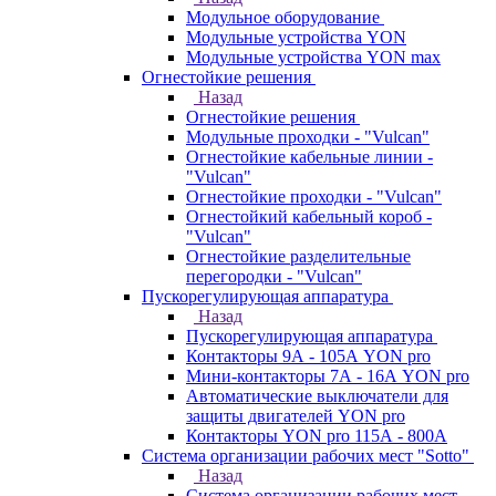
Модульное оборудование
Модульные устройства YON
Модульные устройства YON max
Огнестойкие решения
Назад
Огнестойкие решения
Модульные проходки - "Vulcan"
Огнестойкие кабельные линии -
"Vulcan"
Огнестойкие проходки - "Vulcan"
Огнестойкий кабельный короб -
"Vulcan"
Огнестойкие разделительные
перегородки - "Vulcan"
Пускорегулирующая аппаратура
Назад
Пускорегулирующая аппаратура
Контакторы 9А - 105А YON pro
Мини-контакторы 7А - 16А YON pro
Автоматические выключатели для
защиты двигателей YON pro
Контакторы YON pro 115А - 800А
Система организации рабочих мест "Sotto"
Назад
Система организации рабочих мест