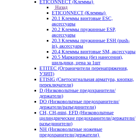
ETICONNECT (Клеммы)
Назад
ETICONNECT (Клеммы)
20.1 Клеммы винтовые ESC,
аксессуары
20.2 Клеммы пружинные ESP,
аксессуары
20.3 Клеммы пружинные ESH (push-
in), аксессуары
20.4 Клеммы винтовые SM, аксессуары
20.5 Маркировка (без нанесения),
шильдики, цена за 1шт
ETITEC (Ограничители перенапряжения,
УЗИП)
ETISIG (Светосигнальная арматура, кнопки,
переключатели)
D (Низковольтные предохранители/
держатели)
DO (Низковольтные предохранители/
держатели/разъединители)
CH, CH-mini, EFD (Низковольтные
цилиндрические предохранители/держатели/
разъединители)
NH (Низковольтные ножевые
предохранители/держатели)