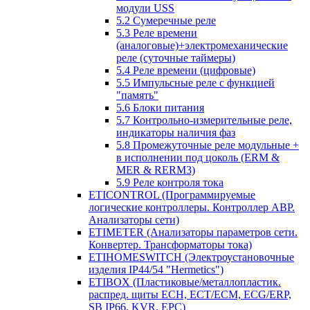
модули USS
5.2 Сумеречные реле
5.3 Реле времени
(аналоговые)+электромеханические
реле (суточные таймеры)
5.4 Реле времени (цифровые)
5.5 Импульсные реле с функцией
"память"
5.6 Блоки питания
5.7 Контрольно-измерительные реле,
индикаторы наличия фаз
5.8 Промежуточные реле модульные +
в исполнении под цоколь (ERM &
MER & RERM3)
5.9 Реле контроля тока
ETICONTROL (Программируемые
логические контроллеры. Контроллер АВР.
Анализаторы сети)
ETIMETER (Анализаторы параметров сети.
Конвертер. Трансформаторы тока)
ETIHOMESWITCH (Электроустановочные
изделия IP44/54 "Hermetics")
ETIBOX (Пластиковые/металлопластик.
распред. щиты ECH, ECT/ECM, ECG/ERP,
SB IP66, KVR, EPC)