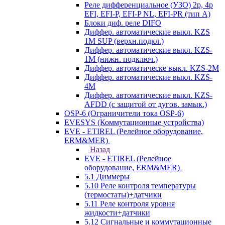
Реле дифференциальное (УЗО) 2р, 4р
EFI, EFI-P, EFI-P NL, EFI-PR (тип A)
Блоки диф. реле DIFO
Диффер. автоматические выкл. KZS
1M SUP (верхн.подкл.)
Диффер. автоматические выкл. KZS-
1M (нижн. подключ.)
Диффер. автоматическе выкл. KZS-2M
Диффер. автоматические выкл. KZS-
4M
Диффер. автоматические выкл. KZS-
AFDD (с защитой от дугов. замык.)
OSP-6 (Ограничители тока OSP-6)
EVESYS (Коммутационные устройства)
EVE - ETIREL (Релейное оборудование,
ERM&MER)
Назад
EVE - ETIREL (Релейное
оборудование, ERM&MER)
5.1 Диммеры
5.10 Реле контроля температуры
(термостаты)+датчики
5.11 Реле контроля уровня
жидкости+датчики
5.12 Сигнальные и коммутационные