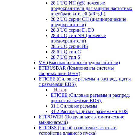
28.1 UQ NH (gS) ножевые
предохранители для защиты частотных
преобразователей (aR+gL)
28.2 UQ серии CH (цилиндрические
предохранители)
28.3 UQ серии D, D0
28.4 UQ тип NH (ножевые
предохранители)
28.5 UQ серии BS
28.6 UQ тип G
28.7 UQ тип S
VV (Высоковольтные предохранители)
ETIBUSBAR (Компоненты системы
сборных шин 60мм)
ETICEE (Силовые разъемы и распред. щиты
с разъемами EDS)
Назад
ETICEE (Силовые разъемы и распред.
щиты с разъемами EDS)
31.1 Силовые разъемы
31.2 Распред. щиты с разъемами EDS
ETIPOWER (Воздушные автоматические
выключатели)
ETIDISS (Преобразователи частоты и
устройства плавного пуска)