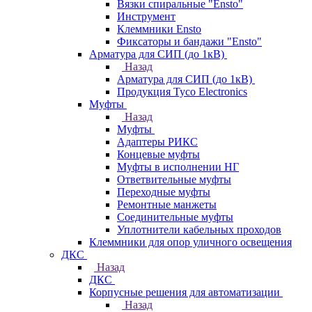
Вязки спиральные "Ensto"
Инструмент
Клеммники Ensto
Фиксаторы и бандажи "Ensto"
Арматура для СИП (до 1кВ)
Назад
Арматура для СИП (до 1кВ)
Продукция Tyco Electronics
Муфты
Назад
Муфты
Адаптеры РИКС
Концевые муфты
Муфты в исполнении НГ
Ответвительные муфты
Переходные муфты
Ремонтные манжеты
Соединительные муфты
Уплотнители кабельных проходов
Клеммники для опор уличного освещения
ДКС
Назад
ДКС
Корпусные решения для автоматизации
Назад