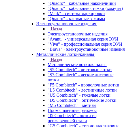
"Quadro" - кабельные наконечники
"Quadro" - кабельные стяжки (хомуты)
"Mark" - система маркировки
"Quadro" - клеммные зажимы
Электроустановочные изделия
Назад
Электроустановочные изделия
"Avanti" - универсальная серия ЭУИ
"Viva" - профессиональная серия ЭУИ
"Brava" - электроустановочные изделия
Металлические лотки/каналы
Назад
Металлические лотки/каналы
"S5 Combitech" - листовые лотки
"S3 Combitech" - легкие листовые
лотки
"F5 Combitech" - проволочные лотки
"L5 Combitech" - лестничные лотки
"U5 Combitech" - тяжелые лотки
"D5 Combitech" - оптические лотки
"M5 Combitech" - метизы
Промышленные разъемы
"I5 Combitech" - лотки из
нержавеющей стали
"G5 Combitech" - стеклопластиковые