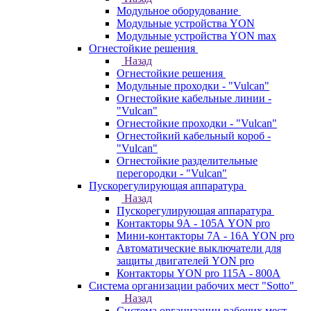
Модульное оборудование
Модульные устройства YON
Модульные устройства YON max
Огнестойкие решения
Назад
Огнестойкие решения
Модульные проходки - "Vulcan"
Огнестойкие кабельные линии -
"Vulcan"
Огнестойкие проходки - "Vulcan"
Огнестойкий кабельный короб -
"Vulcan"
Огнестойкие разделительные
перегородки - "Vulcan"
Пускорегулирующая аппаратура
Назад
Пускорегулирующая аппаратура
Контакторы 9А - 105А YON pro
Мини-контакторы 7А - 16А YON pro
Автоматические выключатели для
защиты двигателей YON pro
Контакторы YON pro 115А - 800А
Система организации рабочих мест "Sotto"
Назад
Система организации рабочих мест