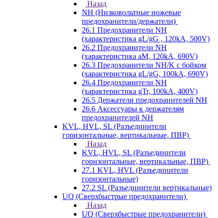
Назад
NH (Низковольтные ножевые
предохранители/держатели)
26.1 Предохранители NH
(характеристика gL/gG , 120kA, 500V)
26.2 Предохранители NH
(характеристика aM, 120kA, 690V)
26.3 Предохранители NH/K с бойком
(характеристика gL/gG, 100kA, 690V)
26.4 Предохранители NH
(характеристика gTr, 100kA, 400V)
26.5 Держатели предохранителей NH
26.6 Аксессуары к держателям
предохранителей NH
KVL, HVL, SL (Разъединители
горизонтальные, вертикальные, ПВР)
Назад
KVL, HVL, SL (Разъединители
горизонтальные, вертикальные, ПВР)
27.1 KVL, HVL (Разъединители
горизонтальные)
27.2 SL (Разъединители вертикальные)
UQ (Сверхбыстрые предохранители)
Назад
UQ (Сверхбыстрые предохранители)