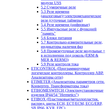
модули USS
5.2 Сумеречные реле
5.3 Реле времени
(аналоговые)+электромеханические
реле (суточные таймеры)
5.4 Реле времени (цифровые)
5.5 Импульсные реле с функцией
"память"
5.6 Блоки питания
5.7 Контрольно-измерительные реле,
индикаторы наличия фаз
5.8 Промежуточные реле модульные +
в исполнении под цоколь (ERM &
MER & RERM3)
5.9 Реле контроля тока
ETICONTROL (Программируемые
логические контроллеры. Контроллер АВР.
Анализаторы сети)
ETIMETER (Анализаторы параметров сети.
Конвертер. Трансформаторы тока)
ETIHOMESWITCH (Электроустановочные
изделия IP44/54 "Hermetics")
ETIBOX (Пластиковые/металлопластик.
распред. щиты ECH, ECT/ECM, ECG/ERP,
SB IP66, KVR, EPC)