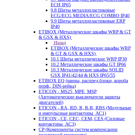
ECH IP65
9.8 Щиты металлопластиковые
ECG/ECG MEDIA/ECG COMBO IP40
9.9 Щиты металлопластиковые ERP
IP40
ETIBOX (Металлические шкафы WRP & GT
& GSX & HXS)
Назад
ETIBOX (Металлические шкафы WRP
& GT & GSX & HXS)
10.1 Щиты металлические WRP IP30
10.2 Металлические шкафы GT IP66
10.3 Металлические шкафы SOLID
GSX IP41/42/44 & HXS IP65/55
ETIBOX EQ (шины, распред.блоки, короба
перф., DIN-рейка)
ETICON - MS25_MPE_MSP
(Автоматические выключатели защиты
двигателей)
ETICON - RA, RD, R, R-R, RBS (Модульные
и импульсные контакторы_АС1)
ETICON - CE, CEC, CEM, CES (Силовые
контакторы_АС3)
CP (Компоненты систем компенсации
реактивной мощности)