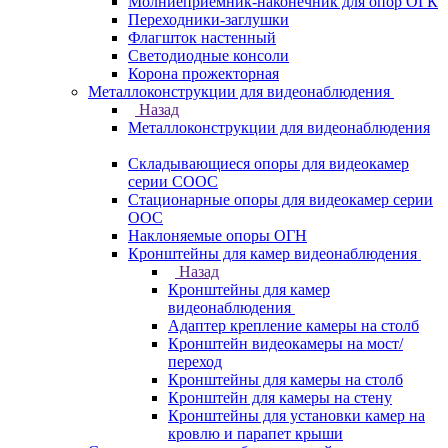
Молниеприемник-наконечник для опор ОГК
Переходники-заглушки
Флагшток настенный
Светодиодные консоли
Корона прожекторная
Металлоконструкции для видеонаблюдения
Назад
Металлоконструкции для видеонаблюдения
Складывающиеся опоры для видеокамер
серии СООС
Стационарные опоры для видеокамер серии
ООС
Наклоняемые опоры ОГН
Кронштейны для камер видеонаблюдения
Назад
Кронштейны для камер
видеонаблюдения
Адаптер крепление камеры на столб
Кронштейн видеокамеры на мост/
переход
Кронштейны для камеры на столб
Кронштейн для камеры на стену
Кронштейны для установки камер на
кровлю и парапет крыши