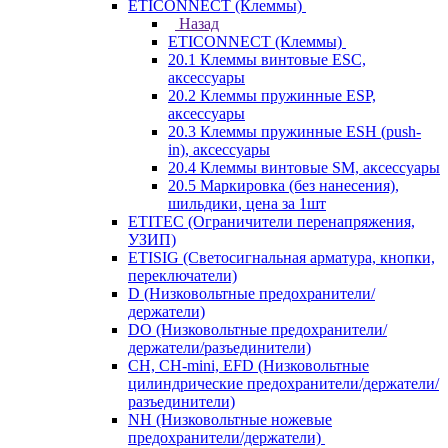
ETICONNECT (Клеммы)
Назад
ETICONNECT (Клеммы)
20.1 Клеммы винтовые ESC,
аксессуары
20.2 Клеммы пружинные ESP,
аксессуары
20.3 Клеммы пружинные ESH (push-
in), аксессуары
20.4 Клеммы винтовые SM, аксессуары
20.5 Маркировка (без нанесения),
шильдики, цена за 1шт
ETITEC (Ограничители перенапряжения,
УЗИП)
ETISIG (Светосигнальная арматура, кнопки,
переключатели)
D (Низковольтные предохранители/
держатели)
DO (Низковольтные предохранители/
держатели/разъединители)
CH, CH-mini, EFD (Низковольтные
цилиндрические предохранители/держатели/
разъединители)
NH (Низковольтные ножевые
предохранители/держатели)