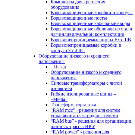
Комплекты для крепления
оборудования
Взрывозащищенные коробки и корпуса
Взрывозащищенные посты
Взрывозащищенные кабельные вводы
Взрывозащищенные оболочки из стали
для индивидуальной комплектации
Взрывонепроницаемые посты Ex d IIB
Взрывонепроницаемые коробки и
корпуса Ex d IIС
Оборудование низкого и среднего
напряжения
Назад
Оборудование низкого и среднего
напряжения
Силовые трансформаторы с литой
изоляцией
Гибкие изолированные шины –
«Media»
Трансформаторы тока
"RAM mcc" - решения для систем
управления электродвигателями
“RAM bus” - решения для организации
шинных трасс в НКУ
"RAM power" - решения для