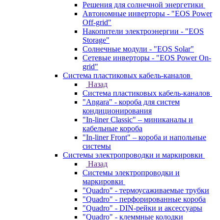
Решения для солнечной энергетики
Автономные инверторы - "EOS Power
Off-grid"
Накопители электроэнергии - "EOS
Storage"
Солнечные модули - "EOS Solar"
Сетевые инверторы - "EOS Power On-
grid"
Система пластиковых кабель-каналов
Назад
Система пластиковых кабель-каналов
"Angara" - короба для систем
кондиционирования
"In-liner Classic" – миниканалы и
кабельные короба
"In-liner Front" – короба и напольные
системы
Системы электропроводки и маркировки
Назад
Системы электропроводки и
маркировки
"Quadro" - термоусаживаемые трубки
"Quadro" - перфорированные короба
"Quadro" - DIN-рейки и аксессуары
"Quadro" - клеммные колодки