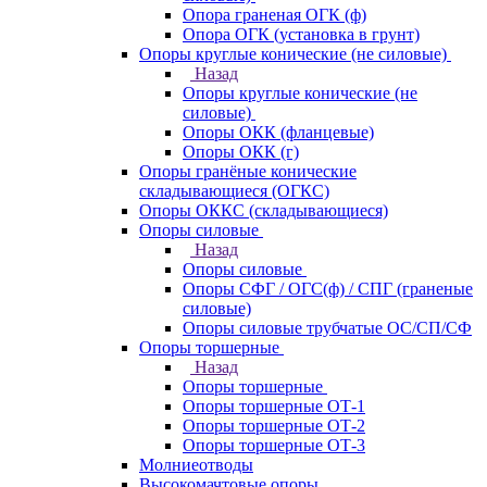
Опора граненая ОГК (ф)
Опора ОГК (установка в грунт)
Опоры круглые конические (не силовые)
Назад
Опоры круглые конические (не
силовые)
Опоры ОКК (фланцевые)
Опоры ОКК (г)
Опоры гранёные конические
складывающиеся (ОГКС)
Опоры ОККС (складывающиеся)
Опоры силовые
Назад
Опоры силовые
Опоры СФГ / ОГС(ф) / СПГ (граненые
силовые)
Опоры силовые трубчатые ОС/СП/СФ
Опоры торшерные
Назад
Опоры торшерные
Опоры торшерные ОТ-1
Опоры торшерные ОТ-2
Опоры торшерные ОТ-3
Молниеотводы
Высокомачтовые опоры