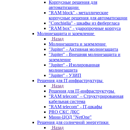
Корпусные решения для
автоматизации
"RAM block" - металлические
корпусные решения для автоматизации
"Conchiglia" - шкафы из фибергласа
"RAM box" - ударопрочные корпуса
Молниезащита и заземление
Назад
Молниезащита и заземление
"Jupiter" - Активная молниезащита
"Jupiter" - Внешняя молниезащита и
заземление
"Jupiter" - Изолированная
молниезащита
"Jupiter" - УЗИП
Решения для IT-инфраструктуры
Назад
Решения для IT-инфраструктуры
"RAM telecom" – Структурированная
кабельная система
"RAM telecom" - IT-шкафы
PRO СКС ДКС
Мини-ЦОД "NetOne"
Решения для солнечной энергетики
Назад