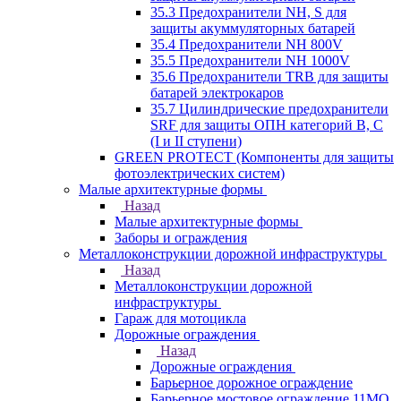
35.3 Предохранители NH, S для
защиты акуммуляторных батарей
35.4 Предохранители NH 800V
35.5 Предохранители NH 1000V
35.6 Предохранители TRB для защиты
батарей электрокаров
35.7 Цилиндрические предохранители
SRF для защиты ОПН категорий B, C
(I и II ступени)
GREEN PROTECT (Компоненты для защиты
фотоэлектрических систем)
Малые архитектурные формы
Назад
Малые архитектурные формы
Заборы и ограждения
Металлоконструкции дорожной инфраструктуры
Назад
Металлоконструкции дорожной
инфраструктуры
Гараж для мотоцикла
Дорожные ограждения
Назад
Дорожные ограждения
Барьерное дорожное ограждение
Барьерное мостовое ограждение 11МО