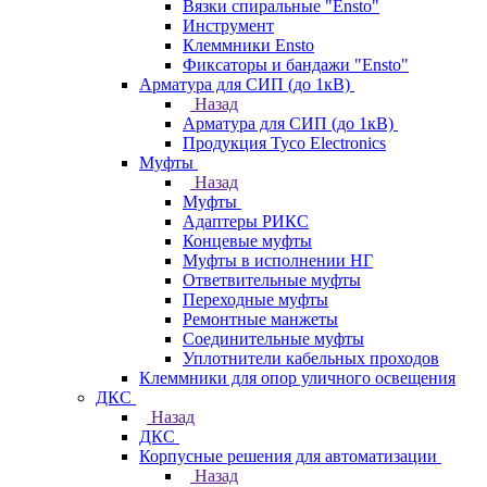
Вязки спиральные "Ensto"
Инструмент
Клеммники Ensto
Фиксаторы и бандажи "Ensto"
Арматура для СИП (до 1кВ)
Назад
Арматура для СИП (до 1кВ)
Продукция Tyco Electronics
Муфты
Назад
Муфты
Адаптеры РИКС
Концевые муфты
Муфты в исполнении НГ
Ответвительные муфты
Переходные муфты
Ремонтные манжеты
Соединительные муфты
Уплотнители кабельных проходов
Клеммники для опор уличного освещения
ДКС
Назад
ДКС
Корпусные решения для автоматизации
Назад