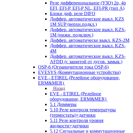
Реле дифференциальное (УЗО) 2р, 4р
EFI, EFI-P, EFI-P NL, EFI-PR (тип A)
Блоки диф. реле DIFO
Диффер. автоматические выкл. KZS
1M SUP (верхн.подкл.)
Диффер. автоматические выкл. KZS-
1M (нижн. подключ.)
Диффер. автоматическе выкл. KZS-2M
Диффер. автоматические выкл. KZS-
4M
Диффер. автоматические выкл. KZS-
AFDD (с защитой от дугов. замык.)
OSP-6 (Ограничители тока OSP-6)
EVESYS (Коммутационные устройства)
EVE - ETIREL (Релейное оборудование,
ERM&MER)
Назад
EVE - ETIREL (Релейное
оборудование, ERM&MER)
5.1 Диммеры
5.10 Реле контроля температуры
(термостаты)+датчики
5.11 Реле контроля уровня
жидкости+датчики
5.12 Сигнальные и коммутационные