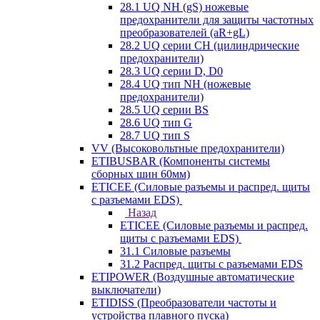
28.1 UQ NH (gS) ножевые
предохранители для защиты частотных
преобразователей (aR+gL)
28.2 UQ серии CH (цилиндрические
предохранители)
28.3 UQ серии D, D0
28.4 UQ тип NH (ножевые
предохранители)
28.5 UQ серии BS
28.6 UQ тип G
28.7 UQ тип S
VV (Высоковольтные предохранители)
ETIBUSBAR (Компоненты системы
сборных шин 60мм)
ETICEE (Силовые разъемы и распред. щиты
с разъемами EDS)
Назад
ETICEE (Силовые разъемы и распред.
щиты с разъемами EDS)
31.1 Силовые разъемы
31.2 Распред. щиты с разъемами EDS
ETIPOWER (Воздушные автоматические
выключатели)
ETIDISS (Преобразователи частоты и
устройства плавного пуска)