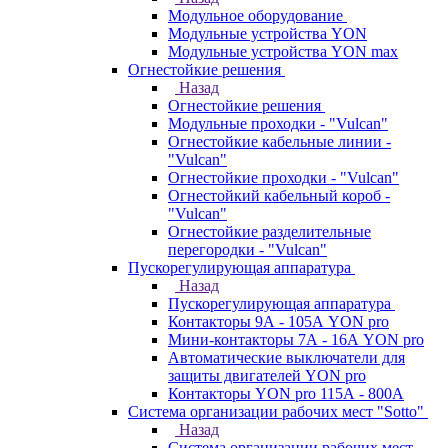
Модульное оборудование
Модульные устройства YON
Модульные устройства YON max
Огнестойкие решения
Назад
Огнестойкие решения
Модульные проходки - "Vulcan"
Огнестойкие кабельные линии -
"Vulcan"
Огнестойкие проходки - "Vulcan"
Огнестойкий кабельный короб -
"Vulcan"
Огнестойкие разделительные
перегородки - "Vulcan"
Пускорегулирующая аппаратура
Назад
Пускорегулирующая аппаратура
Контакторы 9А - 105А YON pro
Мини-контакторы 7А - 16А YON pro
Автоматические выключатели для
защиты двигателей YON pro
Контакторы YON pro 115А - 800А
Система организации рабочих мест "Sotto"
Назад
Система организации рабочих мест