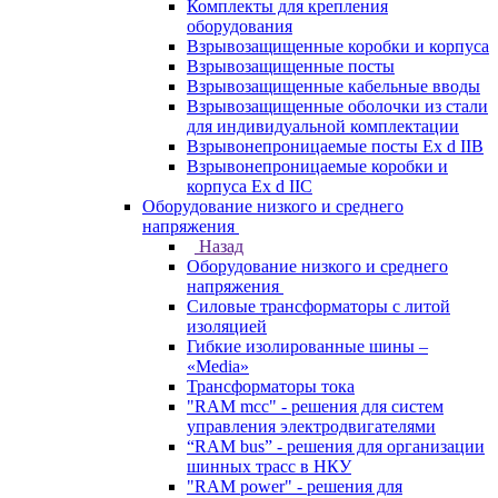
Комплекты для крепления
оборудования
Взрывозащищенные коробки и корпуса
Взрывозащищенные посты
Взрывозащищенные кабельные вводы
Взрывозащищенные оболочки из стали
для индивидуальной комплектации
Взрывонепроницаемые посты Ex d IIB
Взрывонепроницаемые коробки и
корпуса Ex d IIС
Оборудование низкого и среднего
напряжения
Назад
Оборудование низкого и среднего
напряжения
Силовые трансформаторы с литой
изоляцией
Гибкие изолированные шины –
«Media»
Трансформаторы тока
"RAM mcc" - решения для систем
управления электродвигателями
“RAM bus” - решения для организации
шинных трасс в НКУ
"RAM power" - решения для