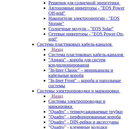
Решения для солнечной энергетики
Автономные инверторы - "EOS Power
Off-grid"
Накопители электроэнергии - "EOS
Storage"
Солнечные модули - "EOS Solar"
Сетевые инверторы - "EOS Power On-
grid"
Система пластиковых кабель-каналов
Назад
Система пластиковых кабель-каналов
"Angara" - короба для систем
кондиционирования
"In-liner Classic" – миниканалы и
кабельные короба
"In-liner Front" – короба и напольные
системы
Системы электропроводки и маркировки
Назад
Системы электропроводки и
маркировки
"Quadro" - термоусаживаемые трубки
"Quadro" - перфорированные короба
"Quadro" - DIN-рейки и аксессуары
"Quadro" - клеммные колодки