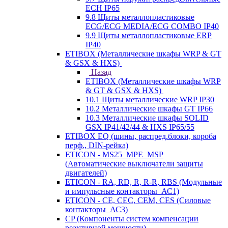
ECH IP65
9.8 Щиты металлопластиковые
ECG/ECG MEDIA/ECG COMBO IP40
9.9 Щиты металлопластиковые ERP
IP40
ETIBOX (Металлические шкафы WRP & GT
& GSX & HXS)
Назад
ETIBOX (Металлические шкафы WRP
& GT & GSX & HXS)
10.1 Щиты металлические WRP IP30
10.2 Металлические шкафы GT IP66
10.3 Металлические шкафы SOLID
GSX IP41/42/44 & HXS IP65/55
ETIBOX EQ (шины, распред.блоки, короба
перф., DIN-рейка)
ETICON - MS25_MPE_MSP
(Автоматические выключатели защиты
двигателей)
ETICON - RA, RD, R, R-R, RBS (Модульные
и импульсные контакторы_АС1)
ETICON - CE, CEC, CEM, CES (Силовые
контакторы_АС3)
CP (Компоненты систем компенсации
реактивной мощности)