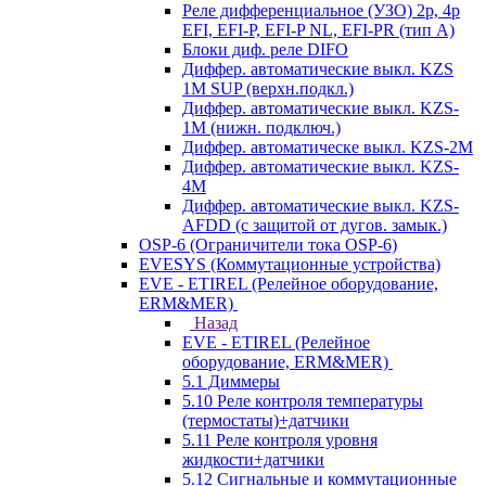
Реле дифференциальное (УЗО) 2р, 4р
EFI, EFI-P, EFI-P NL, EFI-PR (тип A)
Блоки диф. реле DIFO
Диффер. автоматические выкл. KZS
1M SUP (верхн.подкл.)
Диффер. автоматические выкл. KZS-
1M (нижн. подключ.)
Диффер. автоматическе выкл. KZS-2M
Диффер. автоматические выкл. KZS-
4M
Диффер. автоматические выкл. KZS-
AFDD (с защитой от дугов. замык.)
OSP-6 (Ограничители тока OSP-6)
EVESYS (Коммутационные устройства)
EVE - ETIREL (Релейное оборудование,
ERM&MER)
Назад
EVE - ETIREL (Релейное
оборудование, ERM&MER)
5.1 Диммеры
5.10 Реле контроля температуры
(термостаты)+датчики
5.11 Реле контроля уровня
жидкости+датчики
5.12 Сигнальные и коммутационные