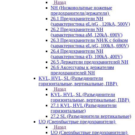
Назад
NH (Низковольтные ножевые
предохранители/держатели)
26.1 Предохранители NH
(характеристика gL/gG , 120kA, 500V)
26.2 Предохранители NH
(характеристика aM, 120kA, 690V)
26.3 Предохранители NH/K с бойком
(характеристика gL/gG, 100kA, 690V)
26.4 Предохранители NH
(характеристика gTr, 100kA, 400V)
26.5 Держатели предохранителей NH
26.6 Аксессуары к держателям
предохранителей NH
KVL, HVL, SL (Разъединители
горизонтальные, вертикальные, ПВР)
Назад
KVL, HVL, SL (Разъединители
горизонтальные, вертикальные, ПВР)
27.1 KVL, HVL (Разъединители
горизонтальные)
27.2 SL (Разъединители вертикальные)
UQ (Сверхбыстрые предохранители)
Назад
UQ (Сверхбыстрые предохранители)