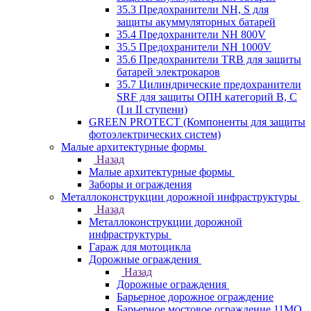
35.3 Предохранители NH, S для
защиты акуммуляторных батарей
35.4 Предохранители NH 800V
35.5 Предохранители NH 1000V
35.6 Предохранители TRB для защиты
батарей электрокаров
35.7 Цилиндрические предохранители
SRF для защиты ОПН категорий B, C
(I и II ступени)
GREEN PROTECT (Компоненты для защиты
фотоэлектрических систем)
Малые архитектурные формы
Назад
Малые архитектурные формы
Заборы и ограждения
Металлоконструкции дорожной инфраструктуры
Назад
Металлоконструкции дорожной
инфраструктуры
Гараж для мотоцикла
Дорожные ограждения
Назад
Дорожные ограждения
Барьерное дорожное ограждение
Барьерное мостовое ограждение 11МО