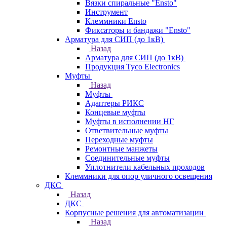
Вязки спиральные "Ensto"
Инструмент
Клеммники Ensto
Фиксаторы и бандажи "Ensto"
Арматура для СИП (до 1кВ)
Назад
Арматура для СИП (до 1кВ)
Продукция Tyco Electronics
Муфты
Назад
Муфты
Адаптеры РИКС
Концевые муфты
Муфты в исполнении НГ
Ответвительные муфты
Переходные муфты
Ремонтные манжеты
Соединительные муфты
Уплотнители кабельных проходов
Клеммники для опор уличного освещения
ДКС
Назад
ДКС
Корпусные решения для автоматизации
Назад