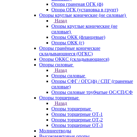
Опора граненая ОГК (ф)
Опора ОГК (установка в грунт)
Опоры круглые конические (не силовые)
Назад
Опоры круглые конические (не
силовые)
Опоры ОКК (фланцевые)
Опоры ОКК (г)
Опоры гранёные конические
складывающиеся (ОГКС)
Опоры ОККС (складывающиеся)
Опоры силовые
Назад
Опоры силовые
Опоры СФГ / ОГС(ф) / СПГ (граненые
силовые)
Опоры силовые трубчатые ОС/СП/СФ
Опоры торшерные
Назад
Опоры торшерные
Опоры торшерные ОТ-1
Опоры торшерные ОТ-2
Опоры торшерные ОТ-3
Молниеотводы
Высокомачтовые опоры