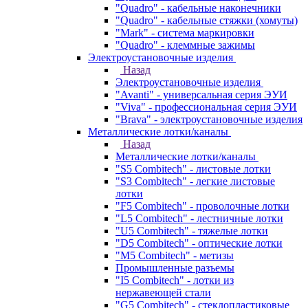
"Quadro" - кабельные наконечники
"Quadro" - кабельные стяжки (хомуты)
"Mark" - система маркировки
"Quadro" - клеммные зажимы
Электроустановочные изделия
Назад
Электроустановочные изделия
"Avanti" - универсальная серия ЭУИ
"Viva" - профессиональная серия ЭУИ
"Brava" - электроустановочные изделия
Металлические лотки/каналы
Назад
Металлические лотки/каналы
"S5 Combitech" - листовые лотки
"S3 Combitech" - легкие листовые
лотки
"F5 Combitech" - проволочные лотки
"L5 Combitech" - лестничные лотки
"U5 Combitech" - тяжелые лотки
"D5 Combitech" - оптические лотки
"M5 Combitech" - метизы
Промышленные разъемы
"I5 Combitech" - лотки из
нержавеющей стали
"G5 Combitech" - стеклопластиковые