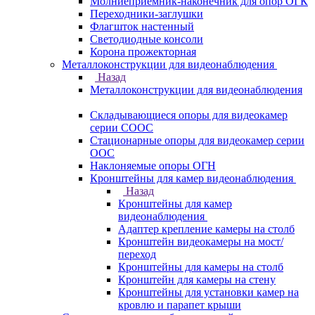
Молниеприемник-наконечник для опор ОГК
Переходники-заглушки
Флагшток настенный
Светодиодные консоли
Корона прожекторная
Металлоконструкции для видеонаблюдения
Назад
Металлоконструкции для видеонаблюдения
Складывающиеся опоры для видеокамер
серии СООС
Стационарные опоры для видеокамер серии
ООС
Наклоняемые опоры ОГН
Кронштейны для камер видеонаблюдения
Назад
Кронштейны для камер
видеонаблюдения
Адаптер крепление камеры на столб
Кронштейн видеокамеры на мост/
переход
Кронштейны для камеры на столб
Кронштейн для камеры на стену
Кронштейны для установки камер на
кровлю и парапет крыши