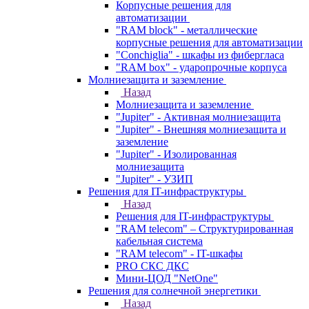
Корпусные решения для
автоматизации
"RAM block" - металлические
корпусные решения для автоматизации
"Conchiglia" - шкафы из фибергласа
"RAM box" - ударопрочные корпуса
Молниезащита и заземление
Назад
Молниезащита и заземление
"Jupiter" - Активная молниезащита
"Jupiter" - Внешняя молниезащита и
заземление
"Jupiter" - Изолированная
молниезащита
"Jupiter" - УЗИП
Решения для IT-инфраструктуры
Назад
Решения для IT-инфраструктуры
"RAM telecom" – Структурированная
кабельная система
"RAM telecom" - IT-шкафы
PRO СКС ДКС
Мини-ЦОД "NetOne"
Решения для солнечной энергетики
Назад