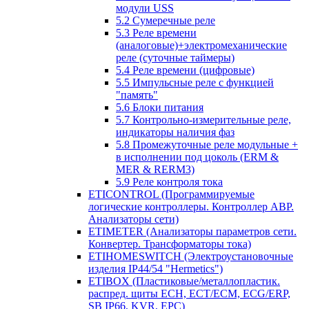
модули USS
5.2 Сумеречные реле
5.3 Реле времени
(аналоговые)+электромеханические
реле (суточные таймеры)
5.4 Реле времени (цифровые)
5.5 Импульсные реле с функцией
"память"
5.6 Блоки питания
5.7 Контрольно-измерительные реле,
индикаторы наличия фаз
5.8 Промежуточные реле модульные +
в исполнении под цоколь (ERM &
MER & RERM3)
5.9 Реле контроля тока
ETICONTROL (Программируемые
логические контроллеры. Контроллер АВР.
Анализаторы сети)
ETIMETER (Анализаторы параметров сети.
Конвертер. Трансформаторы тока)
ETIHOMESWITCH (Электроустановочные
изделия IP44/54 "Hermetics")
ETIBOX (Пластиковые/металлопластик.
распред. щиты ECH, ECT/ECM, ECG/ERP,
SB IP66, KVR, EPC)