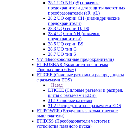
28.1 UQ NH (gS) ножевые
предохранители для защиты частотных
преобразователей (aR+gL)
28.2 UQ серии CH (цилиндрические
предохранители)
28.3 UQ серии D, D0
28.4 UQ тип NH (ножевые
предохранители)
28.5 UQ серии BS
28.6 UQ тип G
28.7 UQ тип S
VV (Высоковольтные предохранители)
ETIBUSBAR (Компоненты системы
сборных шин 60мм)
ETICEE (Силовые разъемы и распред. щиты
с разъемами EDS)
Назад
ETICEE (Силовые разъемы и распред.
щиты с разъемами EDS)
31.1 Силовые разъемы
31.2 Распред. щиты с разъемами EDS
ETIPOWER (Воздушные автоматические
выключатели)
ETIDISS (Преобразователи частоты и
устройства плавного пуска)