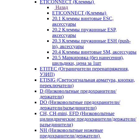
ETICONNECT (Клеммы)
Назад
ETICONNECT (Клеммы)
20.1 Клеммы винтовые ESC,
аксессуары
20.2 Клеммы пружинные ESP,
аксессуары
20.3 Клеммы пружинные ESH (push-
in), аксессуары
20.4 Клеммы винтовые SM, аксессуары
20.5 Маркировка (без нанесения),
шильдики, цена за 1шт
ETITEC (Ограничители перенапряжения,
УЗИП)
ETISIG (Светосигнальная арматура, кнопки,
переключатели)
D (Низковольтные предохранители/
держатели)
DO (Низковольтные предохранители/
держатели/разъединители)
CH, CH-mini, EFD (Низковольтные
цилиндрические предохранители/держатели/
разъединители)
NH (Низковольтные ножевые
предохранители/держатели)