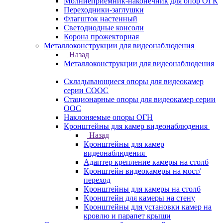
Молниеприемник-наконечник для опор ОГК
Переходники-заглушки
Флагшток настенный
Светодиодные консоли
Корона прожекторная
Металлоконструкции для видеонаблюдения
Назад
Металлоконструкции для видеонаблюдения
Складывающиеся опоры для видеокамер
серии СООС
Стационарные опоры для видеокамер серии
ООС
Наклоняемые опоры ОГН
Кронштейны для камер видеонаблюдения
Назад
Кронштейны для камер
видеонаблюдения
Адаптер крепление камеры на столб
Кронштейн видеокамеры на мост/
переход
Кронштейны для камеры на столб
Кронштейн для камеры на стену
Кронштейны для установки камер на
кровлю и парапет крыши