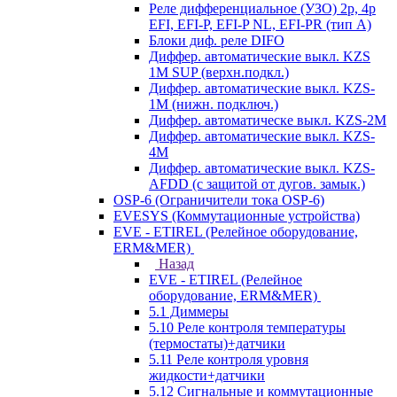
Реле дифференциальное (УЗО) 2р, 4р
EFI, EFI-P, EFI-P NL, EFI-PR (тип A)
Блоки диф. реле DIFO
Диффер. автоматические выкл. KZS
1M SUP (верхн.подкл.)
Диффер. автоматические выкл. KZS-
1M (нижн. подключ.)
Диффер. автоматическе выкл. KZS-2M
Диффер. автоматические выкл. KZS-
4M
Диффер. автоматические выкл. KZS-
AFDD (с защитой от дугов. замык.)
OSP-6 (Ограничители тока OSP-6)
EVESYS (Коммутационные устройства)
EVE - ETIREL (Релейное оборудование,
ERM&MER)
Назад
EVE - ETIREL (Релейное
оборудование, ERM&MER)
5.1 Диммеры
5.10 Реле контроля температуры
(термостаты)+датчики
5.11 Реле контроля уровня
жидкости+датчики
5.12 Сигнальные и коммутационные