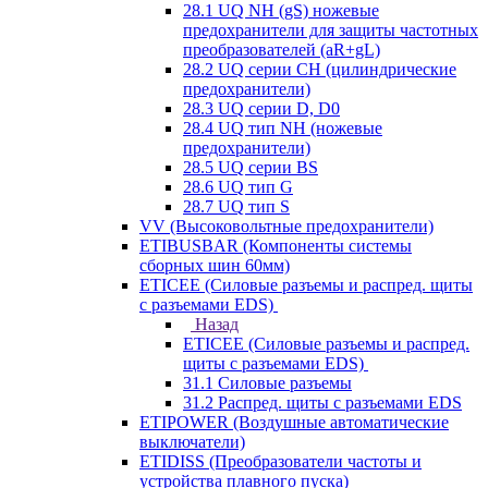
28.1 UQ NH (gS) ножевые
предохранители для защиты частотных
преобразователей (aR+gL)
28.2 UQ серии CH (цилиндрические
предохранители)
28.3 UQ серии D, D0
28.4 UQ тип NH (ножевые
предохранители)
28.5 UQ серии BS
28.6 UQ тип G
28.7 UQ тип S
VV (Высоковольтные предохранители)
ETIBUSBAR (Компоненты системы
сборных шин 60мм)
ETICEE (Силовые разъемы и распред. щиты
с разъемами EDS)
Назад
ETICEE (Силовые разъемы и распред.
щиты с разъемами EDS)
31.1 Силовые разъемы
31.2 Распред. щиты с разъемами EDS
ETIPOWER (Воздушные автоматические
выключатели)
ETIDISS (Преобразователи частоты и
устройства плавного пуска)