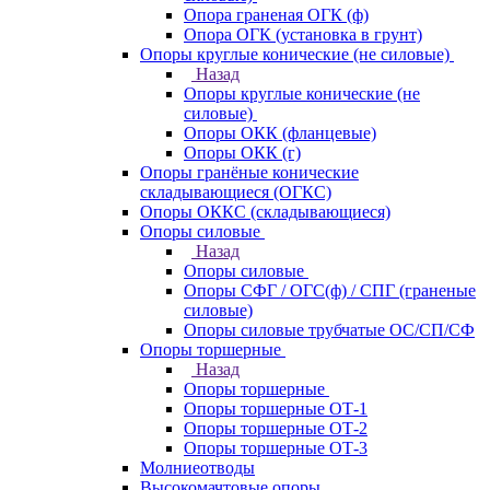
Опора граненая ОГК (ф)
Опора ОГК (установка в грунт)
Опоры круглые конические (не силовые)
Назад
Опоры круглые конические (не
силовые)
Опоры ОКК (фланцевые)
Опоры ОКК (г)
Опоры гранёные конические
складывающиеся (ОГКС)
Опоры ОККС (складывающиеся)
Опоры силовые
Назад
Опоры силовые
Опоры СФГ / ОГС(ф) / СПГ (граненые
силовые)
Опоры силовые трубчатые ОС/СП/СФ
Опоры торшерные
Назад
Опоры торшерные
Опоры торшерные ОТ-1
Опоры торшерные ОТ-2
Опоры торшерные ОТ-3
Молниеотводы
Высокомачтовые опоры