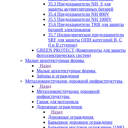
35.3 Предохранители NH, S для
защиты акуммуляторных батарей
35.4 Предохранители NH 800V
35.5 Предохранители NH 1000V
35.6 Предохранители TRB для защиты
батарей электрокаров
35.7 Цилиндрические предохранители
SRF для защиты ОПН категорий B, C
(I и II ступени)
GREEN PROTECT (Компоненты для защиты
фотоэлектрических систем)
Малые архитектурные формы
Назад
Малые архитектурные формы
Заборы и ограждения
Металлоконструкции дорожной инфраструктуры
Назад
Металлоконструкции дорожной
инфраструктуры
Гараж для мотоцикла
Дорожные ограждения
Назад
Дорожные ограждения
Барьерное дорожное ограждение
Барьерное мостовое ограждение 11МО