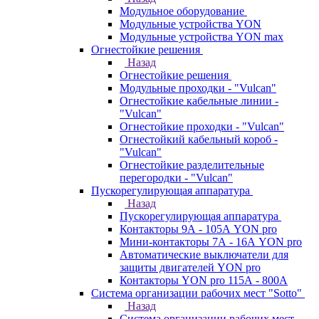
Модульное оборудование
Модульные устройства YON
Модульные устройства YON max
Огнестойкие решения
Назад
Огнестойкие решения
Модульные проходки - "Vulcan"
Огнестойкие кабельные линии -
"Vulcan"
Огнестойкие проходки - "Vulcan"
Огнестойкий кабельный короб -
"Vulcan"
Огнестойкие разделительные
перегородки - "Vulcan"
Пускорегулирующая аппаратура
Назад
Пускорегулирующая аппаратура
Контакторы 9А - 105А YON pro
Мини-контакторы 7А - 16А YON pro
Автоматические выключатели для
защиты двигателей YON pro
Контакторы YON pro 115А - 800А
Система организации рабочих мест "Sotto"
Назад
Система организации рабочих мест