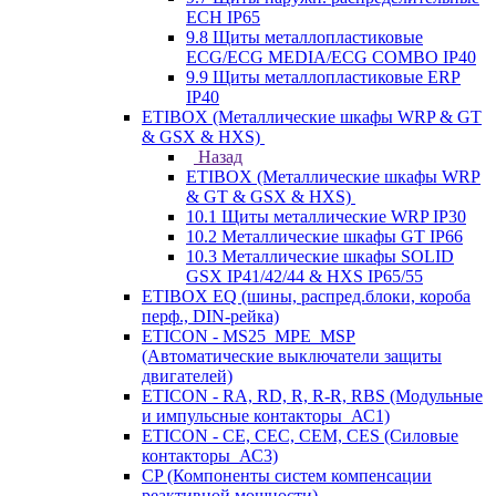
ECH IP65
9.8 Щиты металлопластиковые
ECG/ECG MEDIA/ECG COMBO IP40
9.9 Щиты металлопластиковые ERP
IP40
ETIBOX (Металлические шкафы WRP & GT
& GSX & HXS)
Назад
ETIBOX (Металлические шкафы WRP
& GT & GSX & HXS)
10.1 Щиты металлические WRP IP30
10.2 Металлические шкафы GT IP66
10.3 Металлические шкафы SOLID
GSX IP41/42/44 & HXS IP65/55
ETIBOX EQ (шины, распред.блоки, короба
перф., DIN-рейка)
ETICON - MS25_MPE_MSP
(Автоматические выключатели защиты
двигателей)
ETICON - RA, RD, R, R-R, RBS (Модульные
и импульсные контакторы_АС1)
ETICON - CE, CEC, CEM, CES (Силовые
контакторы_АС3)
CP (Компоненты систем компенсации
реактивной мощности)