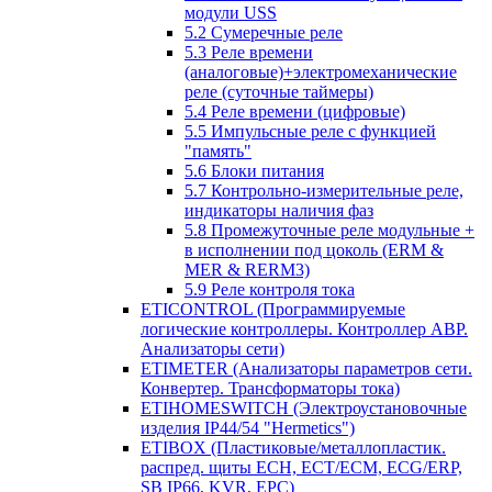
модули USS
5.2 Сумеречные реле
5.3 Реле времени
(аналоговые)+электромеханические
реле (суточные таймеры)
5.4 Реле времени (цифровые)
5.5 Импульсные реле с функцией
"память"
5.6 Блоки питания
5.7 Контрольно-измерительные реле,
индикаторы наличия фаз
5.8 Промежуточные реле модульные +
в исполнении под цоколь (ERM &
MER & RERM3)
5.9 Реле контроля тока
ETICONTROL (Программируемые
логические контроллеры. Контроллер АВР.
Анализаторы сети)
ETIMETER (Анализаторы параметров сети.
Конвертер. Трансформаторы тока)
ETIHOMESWITCH (Электроустановочные
изделия IP44/54 "Hermetics")
ETIBOX (Пластиковые/металлопластик.
распред. щиты ECH, ECT/ECM, ECG/ERP,
SB IP66, KVR, EPC)