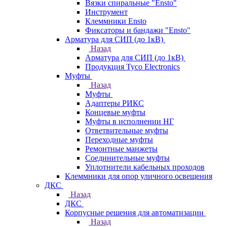
Вязки спиральные "Ensto"
Инструмент
Клеммники Ensto
Фиксаторы и бандажи "Ensto"
Арматура для СИП (до 1кВ)
Назад
Арматура для СИП (до 1кВ)
Продукция Tyco Electronics
Муфты
Назад
Муфты
Адаптеры РИКС
Концевые муфты
Муфты в исполнении НГ
Ответвительные муфты
Переходные муфты
Ремонтные манжеты
Соединительные муфты
Уплотнители кабельных проходов
Клеммники для опор уличного освещения
ДКС
Назад
ДКС
Корпусные решения для автоматизации
Назад