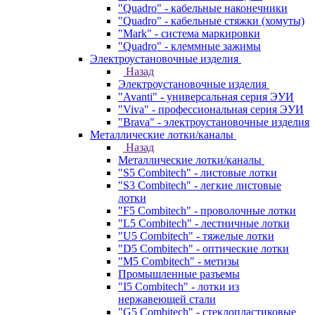
"Quadro" - кабельные наконечники
"Quadro" - кабельные стяжки (хомуты)
"Mark" - система маркировки
"Quadro" - клеммные зажимы
Электроустановочные изделия
Назад
Электроустановочные изделия
"Avanti" - универсальная серия ЭУИ
"Viva" - профессиональная серия ЭУИ
"Brava" - электроустановочные изделия
Металлические лотки/каналы
Назад
Металлические лотки/каналы
"S5 Combitech" - листовые лотки
"S3 Combitech" - легкие листовые
лотки
"F5 Combitech" - проволочные лотки
"L5 Combitech" - лестничные лотки
"U5 Combitech" - тяжелые лотки
"D5 Combitech" - оптические лотки
"M5 Combitech" - метизы
Промышленные разъемы
"I5 Combitech" - лотки из
нержавеющей стали
"G5 Combitech" - стеклопластиковые