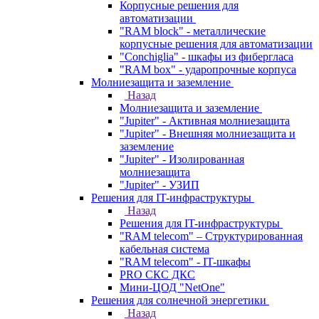
Корпусные решения для
автоматизации
"RAM block" - металлические
корпусные решения для автоматизации
"Conchiglia" - шкафы из фибергласа
"RAM box" - ударопрочные корпуса
Молниезащита и заземление
Назад
Молниезащита и заземление
"Jupiter" - Активная молниезащита
"Jupiter" - Внешняя молниезащита и
заземление
"Jupiter" - Изолированная
молниезащита
"Jupiter" - УЗИП
Решения для IT-инфраструктуры
Назад
Решения для IT-инфраструктуры
"RAM telecom" – Структурированная
кабельная система
"RAM telecom" - IT-шкафы
PRO СКС ДКС
Мини-ЦОД "NetOne"
Решения для солнечной энергетики
Назад