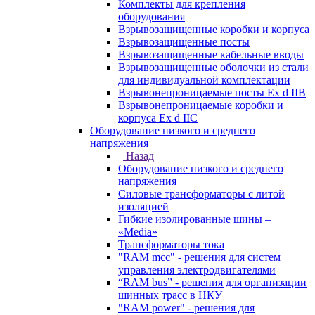
Комплекты для крепления
оборудования
Взрывозащищенные коробки и корпуса
Взрывозащищенные посты
Взрывозащищенные кабельные вводы
Взрывозащищенные оболочки из стали
для индивидуальной комплектации
Взрывонепроницаемые посты Ex d IIB
Взрывонепроницаемые коробки и
корпуса Ex d IIС
Оборудование низкого и среднего
напряжения
Назад
Оборудование низкого и среднего
напряжения
Силовые трансформаторы с литой
изоляцией
Гибкие изолированные шины –
«Media»
Трансформаторы тока
"RAM mcc" - решения для систем
управления электродвигателями
“RAM bus” - решения для организации
шинных трасс в НКУ
"RAM power" - решения для