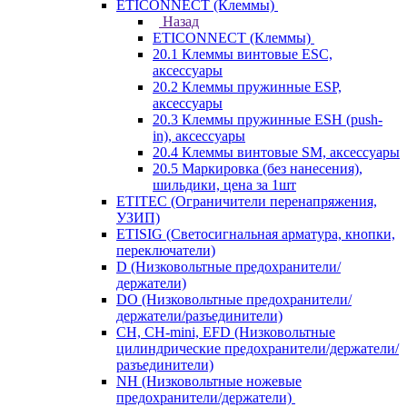
ETICONNECT (Клеммы)
Назад
ETICONNECT (Клеммы)
20.1 Клеммы винтовые ESC,
аксессуары
20.2 Клеммы пружинные ESP,
аксессуары
20.3 Клеммы пружинные ESH (push-
in), аксессуары
20.4 Клеммы винтовые SM, аксессуары
20.5 Маркировка (без нанесения),
шильдики, цена за 1шт
ETITEC (Ограничители перенапряжения,
УЗИП)
ETISIG (Светосигнальная арматура, кнопки,
переключатели)
D (Низковольтные предохранители/
держатели)
DO (Низковольтные предохранители/
держатели/разъединители)
CH, CH-mini, EFD (Низковольтные
цилиндрические предохранители/держатели/
разъединители)
NH (Низковольтные ножевые
предохранители/держатели)