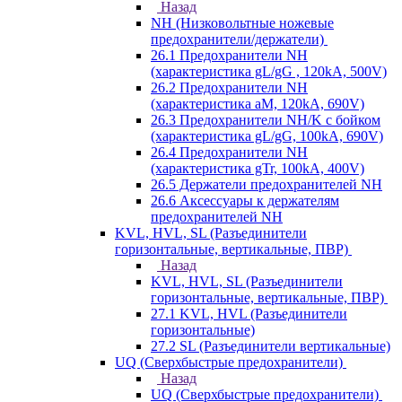
Назад
NH (Низковольтные ножевые
предохранители/держатели)
26.1 Предохранители NH
(характеристика gL/gG , 120kA, 500V)
26.2 Предохранители NH
(характеристика aM, 120kA, 690V)
26.3 Предохранители NH/K с бойком
(характеристика gL/gG, 100kA, 690V)
26.4 Предохранители NH
(характеристика gTr, 100kA, 400V)
26.5 Держатели предохранителей NH
26.6 Аксессуары к держателям
предохранителей NH
KVL, HVL, SL (Разъединители
горизонтальные, вертикальные, ПВР)
Назад
KVL, HVL, SL (Разъединители
горизонтальные, вертикальные, ПВР)
27.1 KVL, HVL (Разъединители
горизонтальные)
27.2 SL (Разъединители вертикальные)
UQ (Сверхбыстрые предохранители)
Назад
UQ (Сверхбыстрые предохранители)