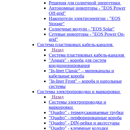
Решения для солнечной энергетики
Автономные инверторы - "EOS Power
Off-grid"
Накопители электроэнергии - "EOS
Storage"
Солнечные модули - "EOS Solar"
Сетевые инверторы - "EOS Power On-
grid"
Система пластиковых кабель-каналов
Назад
Система пластиковых кабель-каналов
"Angara" - короба для систем
кондиционирования
"In-liner Classic" – миниканалы и
кабельные короба
"In-liner Front" – короба и напольные
системы
Системы электропроводки и маркировки
Назад
Системы электропроводки и
маркировки
"Quadro" - термоусаживаемые трубки
"Quadro" - перфорированные короба
"Quadro" - DIN-рейки и аксессуары
"Quadro" - клеммные колодки