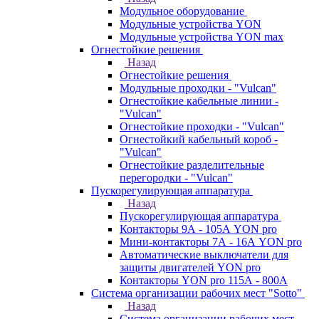
Модульное оборудование
Модульные устройства YON
Модульные устройства YON max
Огнестойкие решения
Назад
Огнестойкие решения
Модульные проходки - "Vulcan"
Огнестойкие кабельные линии -
"Vulcan"
Огнестойкие проходки - "Vulcan"
Огнестойкий кабельный короб -
"Vulcan"
Огнестойкие разделительные
перегородки - "Vulcan"
Пускорегулирующая аппаратура
Назад
Пускорегулирующая аппаратура
Контакторы 9А - 105А YON pro
Мини-контакторы 7А - 16А YON pro
Автоматические выключатели для
защиты двигателей YON pro
Контакторы YON pro 115А - 800А
Система организации рабочих мест "Sotto"
Назад
Система организации рабочих мест