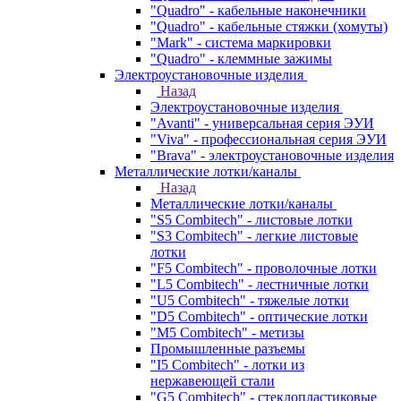
"Quadro" - кабельные наконечники
"Quadro" - кабельные стяжки (хомуты)
"Mark" - система маркировки
"Quadro" - клеммные зажимы
Электроустановочные изделия
Назад
Электроустановочные изделия
"Avanti" - универсальная серия ЭУИ
"Viva" - профессиональная серия ЭУИ
"Brava" - электроустановочные изделия
Металлические лотки/каналы
Назад
Металлические лотки/каналы
"S5 Combitech" - листовые лотки
"S3 Combitech" - легкие листовые
лотки
"F5 Combitech" - проволочные лотки
"L5 Combitech" - лестничные лотки
"U5 Combitech" - тяжелые лотки
"D5 Combitech" - оптические лотки
"M5 Combitech" - метизы
Промышленные разъемы
"I5 Combitech" - лотки из
нержавеющей стали
"G5 Combitech" - стеклопластиковые