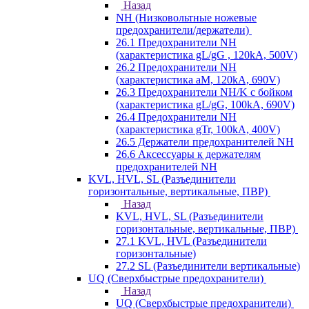
Назад
NH (Низковольтные ножевые
предохранители/держатели)
26.1 Предохранители NH
(характеристика gL/gG , 120kA, 500V)
26.2 Предохранители NH
(характеристика aM, 120kA, 690V)
26.3 Предохранители NH/K с бойком
(характеристика gL/gG, 100kA, 690V)
26.4 Предохранители NH
(характеристика gTr, 100kA, 400V)
26.5 Держатели предохранителей NH
26.6 Аксессуары к держателям
предохранителей NH
KVL, HVL, SL (Разъединители
горизонтальные, вертикальные, ПВР)
Назад
KVL, HVL, SL (Разъединители
горизонтальные, вертикальные, ПВР)
27.1 KVL, HVL (Разъединители
горизонтальные)
27.2 SL (Разъединители вертикальные)
UQ (Сверхбыстрые предохранители)
Назад
UQ (Сверхбыстрые предохранители)