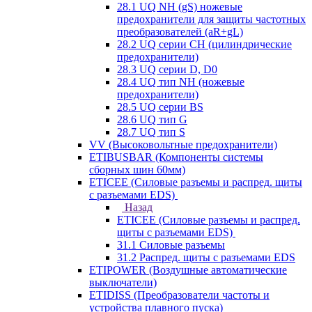
28.1 UQ NH (gS) ножевые
предохранители для защиты частотных
преобразователей (aR+gL)
28.2 UQ серии CH (цилиндрические
предохранители)
28.3 UQ серии D, D0
28.4 UQ тип NH (ножевые
предохранители)
28.5 UQ серии BS
28.6 UQ тип G
28.7 UQ тип S
VV (Высоковольтные предохранители)
ETIBUSBAR (Компоненты системы
сборных шин 60мм)
ETICEE (Силовые разъемы и распред. щиты
с разъемами EDS)
Назад
ETICEE (Силовые разъемы и распред.
щиты с разъемами EDS)
31.1 Силовые разъемы
31.2 Распред. щиты с разъемами EDS
ETIPOWER (Воздушные автоматические
выключатели)
ETIDISS (Преобразователи частоты и
устройства плавного пуска)