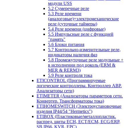
модули USS
5.2 Сумеречные реле
5.3 Реле времени
(аналоговые)+электромеханические
реле (суточные таймеры)
5.4 Реле времени (цифровые)
5.5 Импульсные реле с функцией
"память"
5.6 Блоки питания
5.7 Контрольно-измерительные реле,
индикаторы наличия фаз
5.8 Промежуточные реле модульные +
в исполнении под цоколь (ERM &
MER & RERM3)
5.9 Реле контроля тока
ETICONTROL (Программируемые
логические контроллеры. Контроллер АВР.
Анализаторы сети)
ETIMETER (Анализаторы параметров сети.
Конвертер. Трансформаторы тока)
ETIHOMESWITCH (Электроустановочные
изделия IP44/54 "Hermetics")
ETIBOX (Пластиковые/металлопластик.
распред. щиты ECH, ECT/ECM, ECG/ERP,
SB IP66, KVR, EPC)