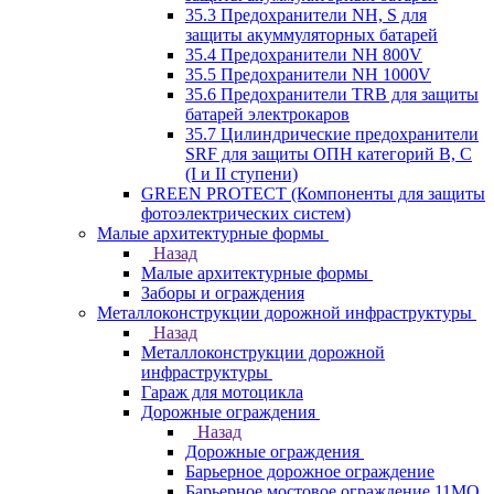
35.3 Предохранители NH, S для
защиты акуммуляторных батарей
35.4 Предохранители NH 800V
35.5 Предохранители NH 1000V
35.6 Предохранители TRB для защиты
батарей электрокаров
35.7 Цилиндрические предохранители
SRF для защиты ОПН категорий B, C
(I и II ступени)
GREEN PROTECT (Компоненты для защиты
фотоэлектрических систем)
Малые архитектурные формы
Назад
Малые архитектурные формы
Заборы и ограждения
Металлоконструкции дорожной инфраструктуры
Назад
Металлоконструкции дорожной
инфраструктуры
Гараж для мотоцикла
Дорожные ограждения
Назад
Дорожные ограждения
Барьерное дорожное ограждение
Барьерное мостовое ограждение 11МО