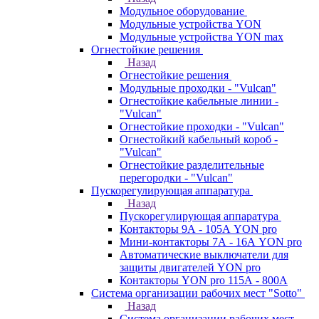
Модульное оборудование
Модульные устройства YON
Модульные устройства YON max
Огнестойкие решения
Назад
Огнестойкие решения
Модульные проходки - "Vulcan"
Огнестойкие кабельные линии -
"Vulcan"
Огнестойкие проходки - "Vulcan"
Огнестойкий кабельный короб -
"Vulcan"
Огнестойкие разделительные
перегородки - "Vulcan"
Пускорегулирующая аппаратура
Назад
Пускорегулирующая аппаратура
Контакторы 9А - 105А YON pro
Мини-контакторы 7А - 16А YON pro
Автоматические выключатели для
защиты двигателей YON pro
Контакторы YON pro 115А - 800А
Система организации рабочих мест "Sotto"
Назад
Система организации рабочих мест