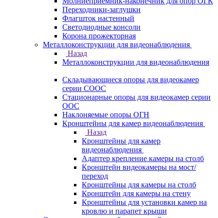
Молниеприемник-наконечник для опор ОГК
Переходники-заглушки
Флагшток настенный
Светодиодные консоли
Корона прожекторная
Металлоконструкции для видеонаблюдения
Назад
Металлоконструкции для видеонаблюдения
Складывающиеся опоры для видеокамер
серии СООС
Стационарные опоры для видеокамер серии
ООС
Наклоняемые опоры ОГН
Кронштейны для камер видеонаблюдения
Назад
Кронштейны для камер
видеонаблюдения
Адаптер крепление камеры на столб
Кронштейн видеокамеры на мост/
переход
Кронштейны для камеры на столб
Кронштейн для камеры на стену
Кронштейны для установки камер на
кровлю и парапет крыши