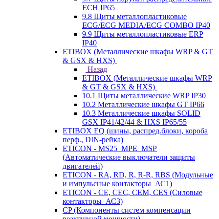
ECH IP65
9.8 Щиты металлопластиковые
ECG/ECG MEDIA/ECG COMBO IP40
9.9 Щиты металлопластиковые ERP
IP40
ETIBOX (Металлические шкафы WRP & GT
& GSX & HXS)
Назад
ETIBOX (Металлические шкафы WRP
& GT & GSX & HXS)
10.1 Щиты металлические WRP IP30
10.2 Металлические шкафы GT IP66
10.3 Металлические шкафы SOLID
GSX IP41/42/44 & HXS IP65/55
ETIBOX EQ (шины, распред.блоки, короба
перф., DIN-рейка)
ETICON - MS25_MPE_MSP
(Автоматические выключатели защиты
двигателей)
ETICON - RA, RD, R, R-R, RBS (Модульные
и импульсные контакторы_АС1)
ETICON - CE, CEC, CEM, CES (Силовые
контакторы_АС3)
CP (Компоненты систем компенсации
реактивной мощности)