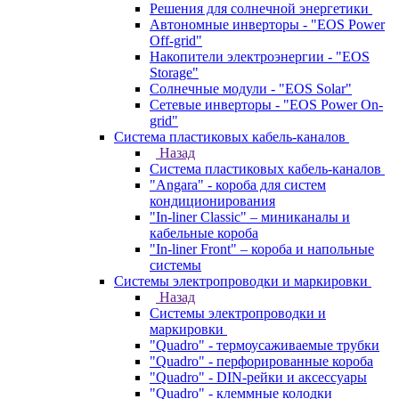
Решения для солнечной энергетики
Автономные инверторы - "EOS Power
Off-grid"
Накопители электроэнергии - "EOS
Storage"
Солнечные модули - "EOS Solar"
Сетевые инверторы - "EOS Power On-
grid"
Система пластиковых кабель-каналов
Назад
Система пластиковых кабель-каналов
"Angara" - короба для систем
кондиционирования
"In-liner Classic" – миниканалы и
кабельные короба
"In-liner Front" – короба и напольные
системы
Системы электропроводки и маркировки
Назад
Системы электропроводки и
маркировки
"Quadro" - термоусаживаемые трубки
"Quadro" - перфорированные короба
"Quadro" - DIN-рейки и аксессуары
"Quadro" - клеммные колодки