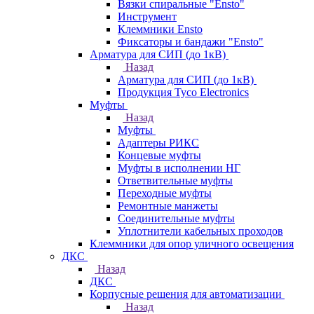
Вязки спиральные "Ensto"
Инструмент
Клеммники Ensto
Фиксаторы и бандажи "Ensto"
Арматура для СИП (до 1кВ)
Назад
Арматура для СИП (до 1кВ)
Продукция Tyco Electronics
Муфты
Назад
Муфты
Адаптеры РИКС
Концевые муфты
Муфты в исполнении НГ
Ответвительные муфты
Переходные муфты
Ремонтные манжеты
Соединительные муфты
Уплотнители кабельных проходов
Клеммники для опор уличного освещения
ДКС
Назад
ДКС
Корпусные решения для автоматизации
Назад