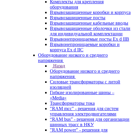
Комплекты для крепления
оборудования
Взрывозащищенные коробки и корпуса
Взрывозащищенные посты
Взрывозащищенные кабельные вводы
Взрывозащищенные оболочки из стали
для индивидуальной комплектации
Взрывонепроницаемые посты Ex d IIB
Взрывонепроницаемые коробки и
корпуса Ex d IIС
Оборудование низкого и среднего
напряжения
Назад
Оборудование низкого и среднего
напряжения
Силовые трансформаторы с литой
изоляцией
Гибкие изолированные шины –
«Media»
Трансформаторы тока
"RAM mcc" - решения для систем
управления электродвигателями
“RAM bus” - решения для организации
шинных трасс в НКУ
"RAM power" - решения для