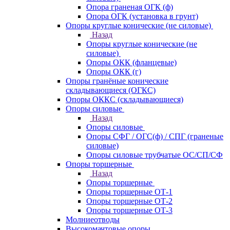
Опора граненая ОГК (ф)
Опора ОГК (установка в грунт)
Опоры круглые конические (не силовые)
Назад
Опоры круглые конические (не
силовые)
Опоры ОКК (фланцевые)
Опоры ОКК (г)
Опоры гранёные конические
складывающиеся (ОГКС)
Опоры ОККС (складывающиеся)
Опоры силовые
Назад
Опоры силовые
Опоры СФГ / ОГС(ф) / СПГ (граненые
силовые)
Опоры силовые трубчатые ОС/СП/СФ
Опоры торшерные
Назад
Опоры торшерные
Опоры торшерные ОТ-1
Опоры торшерные ОТ-2
Опоры торшерные ОТ-3
Молниеотводы
Высокомачтовые опоры