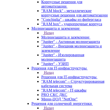
Корпусные решения для
автоматизации
"RAM block" - металлические
корпусные решения для автоматизации
"Conchiglia" - шкафы из фибергласа
"RAM box" - ударопрочные корпуса
Молниезащита и заземление
Назад
Молниезащита и заземление
"Jupiter" - Активная молниезащита
"Jupiter" - Внешняя молниезащита и
заземление
"Jupiter" - Изолированная
молниезащита
"Jupiter" - УЗИП
Решения для IT-инфраструктуры
Назад
Решения для IT-инфраструктуры
"RAM telecom" – Структурированная
кабельная система
"RAM telecom" - IT-шкафы
PRO СКС ДКС
Мини-ЦОД "NetOne"
Решения для солнечной энергетики
Назад