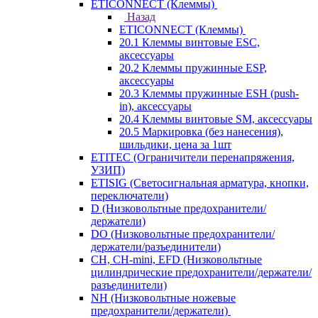
ETICONNECT (Клеммы)
Назад
ETICONNECT (Клеммы)
20.1 Клеммы винтовые ESC,
аксессуары
20.2 Клеммы пружинные ESP,
аксессуары
20.3 Клеммы пружинные ESH (push-
in), аксессуары
20.4 Клеммы винтовые SM, аксессуары
20.5 Маркировка (без нанесения),
шильдики, цена за 1шт
ETITEC (Ограничители перенапряжения,
УЗИП)
ETISIG (Светосигнальная арматура, кнопки,
переключатели)
D (Низковольтные предохранители/
держатели)
DO (Низковольтные предохранители/
держатели/разъединители)
CH, CH-mini, EFD (Низковольтные
цилиндрические предохранители/держатели/
разъединители)
NH (Низковольтные ножевые
предохранители/держатели)