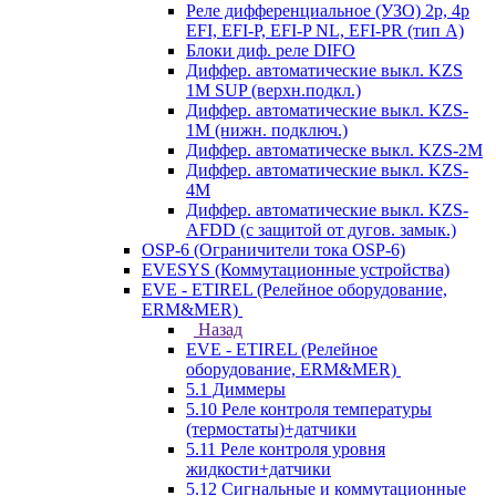
Реле дифференциальное (УЗО) 2р, 4р
EFI, EFI-P, EFI-P NL, EFI-PR (тип A)
Блоки диф. реле DIFO
Диффер. автоматические выкл. KZS
1M SUP (верхн.подкл.)
Диффер. автоматические выкл. KZS-
1M (нижн. подключ.)
Диффер. автоматическе выкл. KZS-2M
Диффер. автоматические выкл. KZS-
4M
Диффер. автоматические выкл. KZS-
AFDD (с защитой от дугов. замык.)
OSP-6 (Ограничители тока OSP-6)
EVESYS (Коммутационные устройства)
EVE - ETIREL (Релейное оборудование,
ERM&MER)
Назад
EVE - ETIREL (Релейное
оборудование, ERM&MER)
5.1 Диммеры
5.10 Реле контроля температуры
(термостаты)+датчики
5.11 Реле контроля уровня
жидкости+датчики
5.12 Сигнальные и коммутационные