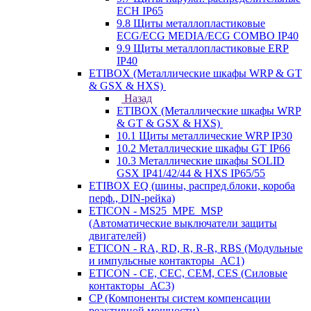
ECH IP65
9.8 Щиты металлопластиковые
ECG/ECG MEDIA/ECG COMBO IP40
9.9 Щиты металлопластиковые ERP
IP40
ETIBOX (Металлические шкафы WRP & GT
& GSX & HXS)
Назад
ETIBOX (Металлические шкафы WRP
& GT & GSX & HXS)
10.1 Щиты металлические WRP IP30
10.2 Металлические шкафы GT IP66
10.3 Металлические шкафы SOLID
GSX IP41/42/44 & HXS IP65/55
ETIBOX EQ (шины, распред.блоки, короба
перф., DIN-рейка)
ETICON - MS25_MPE_MSP
(Автоматические выключатели защиты
двигателей)
ETICON - RA, RD, R, R-R, RBS (Модульные
и импульсные контакторы_АС1)
ETICON - CE, CEC, CEM, CES (Силовые
контакторы_АС3)
CP (Компоненты систем компенсации
реактивной мощности)