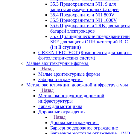
35.3 Предохранители NH, S для
защиты акуммуляторных батарей
35.4 Предохранители NH 800V
35.5 Предохранители NH 1000V
35.6 Предохранители TRB для защиты
батарей электрокаров
35.7 Цилиндрические предохранители
SRF для защиты ОПН категорий B, C
(I и II ступени)
GREEN PROTECT (Компоненты для защиты
фотоэлектрических систем)
Малые архитектурные формы
Назад
Малые архитектурные формы
Заборы и ограждения
Металлоконструкции дорожной инфраструктуры
Назад
Металлоконструкции дорожной
инфраструктуры
Гараж для мотоцикла
Дорожные ограждения
Назад
Дорожные ограждения
Барьерное дорожное ограждение
Барьерное мостовое ограждение 11МО