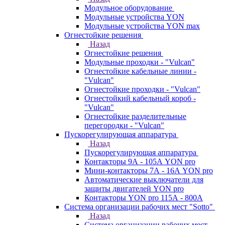
Модульное оборудование
Модульные устройства YON
Модульные устройства YON max
Огнестойкие решения
Назад
Огнестойкие решения
Модульные проходки - "Vulcan"
Огнестойкие кабельные линии -
"Vulcan"
Огнестойкие проходки - "Vulcan"
Огнестойкий кабельный короб -
"Vulcan"
Огнестойкие разделительные
перегородки - "Vulcan"
Пускорегулирующая аппаратура
Назад
Пускорегулирующая аппаратура
Контакторы 9А - 105А YON pro
Мини-контакторы 7А - 16А YON pro
Автоматические выключатели для
защиты двигателей YON pro
Контакторы YON pro 115А - 800А
Система организации рабочих мест "Sotto"
Назад
Система организации рабочих мест