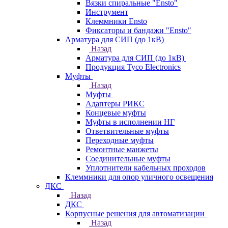
Вязки спиральные "Ensto"
Инструмент
Клеммники Ensto
Фиксаторы и бандажи "Ensto"
Арматура для СИП (до 1кВ)
Назад
Арматура для СИП (до 1кВ)
Продукция Tyco Electronics
Муфты
Назад
Муфты
Адаптеры РИКС
Концевые муфты
Муфты в исполнении НГ
Ответвительные муфты
Переходные муфты
Ремонтные манжеты
Соединительные муфты
Уплотнители кабельных проходов
Клеммники для опор уличного освещения
ДКС
Назад
ДКС
Корпусные решения для автоматизации
Назад