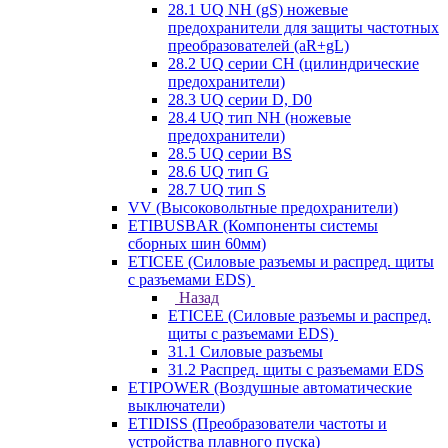
28.1 UQ NH (gS) ножевые
предохранители для защиты частотных
преобразователей (aR+gL)
28.2 UQ серии CH (цилиндрические
предохранители)
28.3 UQ серии D, D0
28.4 UQ тип NH (ножевые
предохранители)
28.5 UQ серии BS
28.6 UQ тип G
28.7 UQ тип S
VV (Высоковольтные предохранители)
ETIBUSBAR (Компоненты системы
сборных шин 60мм)
ETICEE (Силовые разъемы и распред. щиты
с разъемами EDS)
Назад
ETICEE (Силовые разъемы и распред.
щиты с разъемами EDS)
31.1 Силовые разъемы
31.2 Распред. щиты с разъемами EDS
ETIPOWER (Воздушные автоматические
выключатели)
ETIDISS (Преобразователи частоты и
устройства плавного пуска)