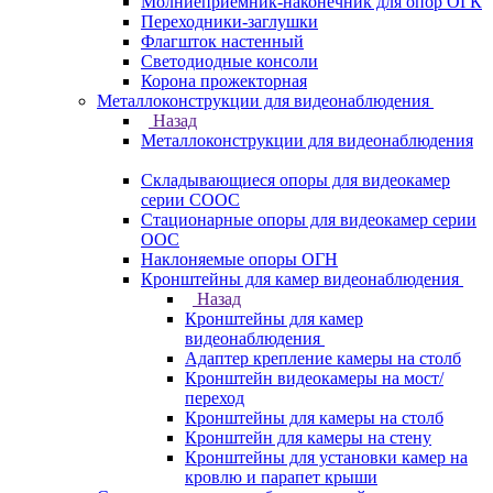
Молниеприемник-наконечник для опор ОГК
Переходники-заглушки
Флагшток настенный
Светодиодные консоли
Корона прожекторная
Металлоконструкции для видеонаблюдения
Назад
Металлоконструкции для видеонаблюдения
Складывающиеся опоры для видеокамер
серии СООС
Стационарные опоры для видеокамер серии
ООС
Наклоняемые опоры ОГН
Кронштейны для камер видеонаблюдения
Назад
Кронштейны для камер
видеонаблюдения
Адаптер крепление камеры на столб
Кронштейн видеокамеры на мост/
переход
Кронштейны для камеры на столб
Кронштейн для камеры на стену
Кронштейны для установки камер на
кровлю и парапет крыши