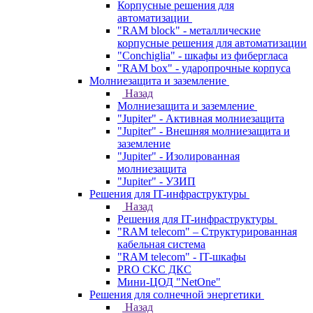
Корпусные решения для
автоматизации
"RAM block" - металлические
корпусные решения для автоматизации
"Conchiglia" - шкафы из фибергласа
"RAM box" - ударопрочные корпуса
Молниезащита и заземление
Назад
Молниезащита и заземление
"Jupiter" - Активная молниезащита
"Jupiter" - Внешняя молниезащита и
заземление
"Jupiter" - Изолированная
молниезащита
"Jupiter" - УЗИП
Решения для IT-инфраструктуры
Назад
Решения для IT-инфраструктуры
"RAM telecom" – Структурированная
кабельная система
"RAM telecom" - IT-шкафы
PRO СКС ДКС
Мини-ЦОД "NetOne"
Решения для солнечной энергетики
Назад