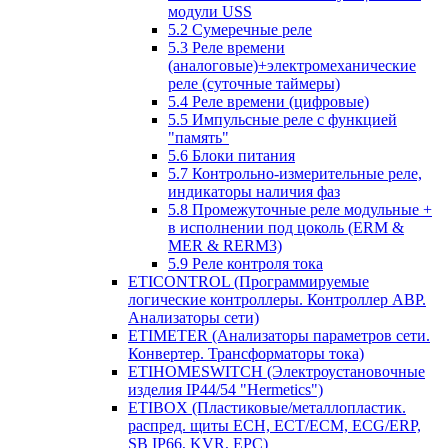
модули USS
5.2 Сумеречные реле
5.3 Реле времени
(аналоговые)+электромеханические
реле (суточные таймеры)
5.4 Реле времени (цифровые)
5.5 Импульсные реле с функцией
"память"
5.6 Блоки питания
5.7 Контрольно-измерительные реле,
индикаторы наличия фаз
5.8 Промежуточные реле модульные +
в исполнении под цоколь (ERM &
MER & RERM3)
5.9 Реле контроля тока
ETICONTROL (Программируемые
логические контроллеры. Контроллер АВР.
Анализаторы сети)
ETIMETER (Анализаторы параметров сети.
Конвертер. Трансформаторы тока)
ETIHOMESWITCH (Электроустановочные
изделия IP44/54 "Hermetics")
ETIBOX (Пластиковые/металлопластик.
распред. щиты ECH, ECT/ECM, ECG/ERP,
SB IP66, KVR, EPC)