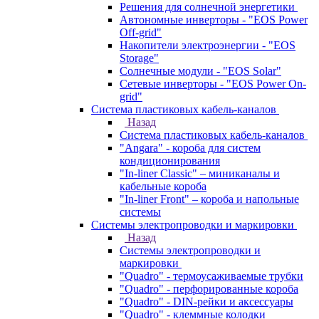
Решения для солнечной энергетики
Автономные инверторы - "EOS Power
Off-grid"
Накопители электроэнергии - "EOS
Storage"
Солнечные модули - "EOS Solar"
Сетевые инверторы - "EOS Power On-
grid"
Система пластиковых кабель-каналов
Назад
Система пластиковых кабель-каналов
"Angara" - короба для систем
кондиционирования
"In-liner Classic" – миниканалы и
кабельные короба
"In-liner Front" – короба и напольные
системы
Системы электропроводки и маркировки
Назад
Системы электропроводки и
маркировки
"Quadro" - термоусаживаемые трубки
"Quadro" - перфорированные короба
"Quadro" - DIN-рейки и аксессуары
"Quadro" - клеммные колодки