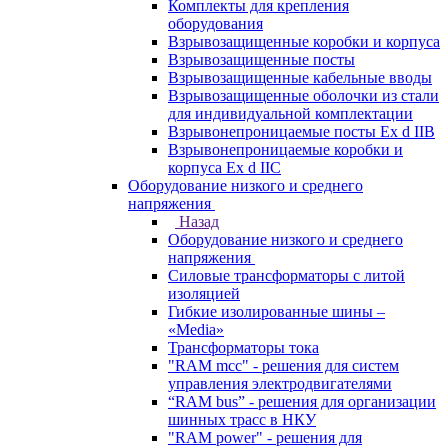
Комплекты для крепления
оборудования
Взрывозащищенные коробки и корпуса
Взрывозащищенные посты
Взрывозащищенные кабельные вводы
Взрывозащищенные оболочки из стали
для индивидуальной комплектации
Взрывонепроницаемые посты Ex d IIB
Взрывонепроницаемые коробки и
корпуса Ex d IIС
Оборудование низкого и среднего
напряжения
Назад
Оборудование низкого и среднего
напряжения
Силовые трансформаторы с литой
изоляцией
Гибкие изолированные шины –
«Media»
Трансформаторы тока
"RAM mcc" - решения для систем
управления электродвигателями
“RAM bus” - решения для организации
шинных трасс в НКУ
"RAM power" - решения для