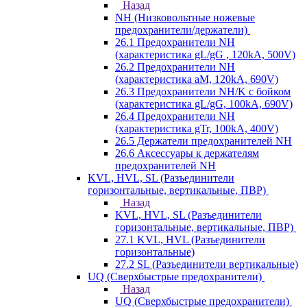
Назад
NH (Низковольтные ножевые
предохранители/держатели)
26.1 Предохранители NH
(характеристика gL/gG , 120kA, 500V)
26.2 Предохранители NH
(характеристика aM, 120kA, 690V)
26.3 Предохранители NH/K с бойком
(характеристика gL/gG, 100kA, 690V)
26.4 Предохранители NH
(характеристика gTr, 100kA, 400V)
26.5 Держатели предохранителей NH
26.6 Аксессуары к держателям
предохранителей NH
KVL, HVL, SL (Разъединители
горизонтальные, вертикальные, ПВР)
Назад
KVL, HVL, SL (Разъединители
горизонтальные, вертикальные, ПВР)
27.1 KVL, HVL (Разъединители
горизонтальные)
27.2 SL (Разъединители вертикальные)
UQ (Сверхбыстрые предохранители)
Назад
UQ (Сверхбыстрые предохранители)