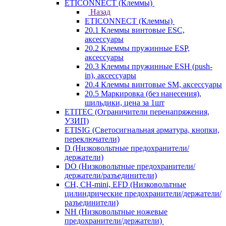
ETICONNECT (Клеммы)
Назад
ETICONNECT (Клеммы)
20.1 Клеммы винтовые ESC,
аксессуары
20.2 Клеммы пружинные ESP,
аксессуары
20.3 Клеммы пружинные ESH (push-
in), аксессуары
20.4 Клеммы винтовые SM, аксессуары
20.5 Маркировка (без нанесения),
шильдики, цена за 1шт
ETITEC (Ограничители перенапряжения,
УЗИП)
ETISIG (Светосигнальная арматура, кнопки,
переключатели)
D (Низковольтные предохранители/
держатели)
DO (Низковольтные предохранители/
держатели/разъединители)
CH, CH-mini, EFD (Низковольтные
цилиндрические предохранители/держатели/
разъединители)
NH (Низковольтные ножевые
предохранители/держатели)