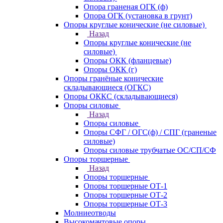
Опора граненая ОГК (ф)
Опора ОГК (установка в грунт)
Опоры круглые конические (не силовые)
Назад
Опоры круглые конические (не
силовые)
Опоры ОКК (фланцевые)
Опоры ОКК (г)
Опоры гранёные конические
складывающиеся (ОГКС)
Опоры ОККС (складывающиеся)
Опоры силовые
Назад
Опоры силовые
Опоры СФГ / ОГС(ф) / СПГ (граненые
силовые)
Опоры силовые трубчатые ОС/СП/СФ
Опоры торшерные
Назад
Опоры торшерные
Опоры торшерные ОТ-1
Опоры торшерные ОТ-2
Опоры торшерные ОТ-3
Молниеотводы
Высокомачтовые опоры