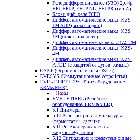
Реле дифференциальное (УЗО) 2р, 4р
EFI, EFI-P, EFI-P NL, EFI-PR (тип A)
Блоки диф. реле DIFO
Диффер. автоматические выкл. KZS
1M SUP (верхн.подкл.)
Диффер. автоматические выкл. KZS-
1M (нижн. подключ.)
Диффер. автоматическе выкл. KZS-2M
Диффер. автоматические выкл. KZS-
4M
Диффер. автоматические выкл. KZS-
AFDD (с защитой от дугов. замык.)
OSP-6 (Ограничители тока OSP-6)
EVESYS (Коммутационные устройства)
EVE - ETIREL (Релейное оборудование,
ERM&MER)
Назад
EVE - ETIREL (Релейное
оборудование, ERM&MER)
5.1 Диммеры
5.10 Реле контроля температуры
(термостаты)+датчики
5.11 Реле контроля уровня
жидкости+датчики
5.12 Сигнальные и коммутационные