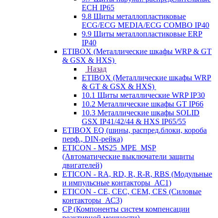
ECH IP65
9.8 Щиты металлопластиковые
ECG/ECG MEDIA/ECG COMBO IP40
9.9 Щиты металлопластиковые ERP
IP40
ETIBOX (Металлические шкафы WRP & GT
& GSX & HXS)
Назад
ETIBOX (Металлические шкафы WRP
& GT & GSX & HXS)
10.1 Щиты металлические WRP IP30
10.2 Металлические шкафы GT IP66
10.3 Металлические шкафы SOLID
GSX IP41/42/44 & HXS IP65/55
ETIBOX EQ (шины, распред.блоки, короба
перф., DIN-рейка)
ETICON - MS25_MPE_MSP
(Автоматические выключатели защиты
двигателей)
ETICON - RA, RD, R, R-R, RBS (Модульные
и импульсные контакторы_АС1)
ETICON - CE, CEC, CEM, CES (Силовые
контакторы_АС3)
CP (Компоненты систем компенсации
реактивной мощности)