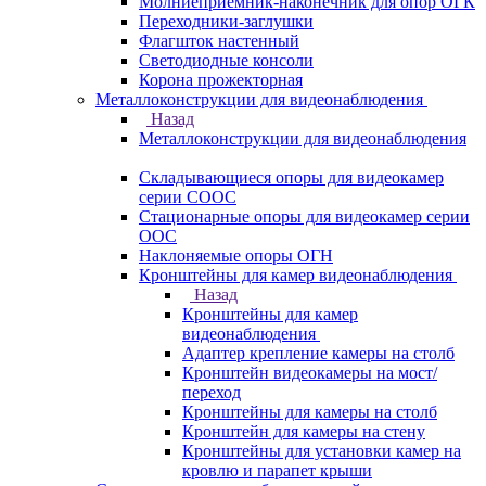
Молниеприемник-наконечник для опор ОГК
Переходники-заглушки
Флагшток настенный
Светодиодные консоли
Корона прожекторная
Металлоконструкции для видеонаблюдения
Назад
Металлоконструкции для видеонаблюдения
Складывающиеся опоры для видеокамер
серии СООС
Стационарные опоры для видеокамер серии
ООС
Наклоняемые опоры ОГН
Кронштейны для камер видеонаблюдения
Назад
Кронштейны для камер
видеонаблюдения
Адаптер крепление камеры на столб
Кронштейн видеокамеры на мост/
переход
Кронштейны для камеры на столб
Кронштейн для камеры на стену
Кронштейны для установки камер на
кровлю и парапет крыши