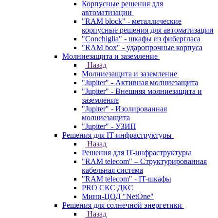
Корпусные решения для
автоматизации
"RAM block" - металлические
корпусные решения для автоматизации
"Conchiglia" - шкафы из фибергласа
"RAM box" - ударопрочные корпуса
Молниезащита и заземление
Назад
Молниезащита и заземление
"Jupiter" - Активная молниезащита
"Jupiter" - Внешняя молниезащита и
заземление
"Jupiter" - Изолированная
молниезащита
"Jupiter" - УЗИП
Решения для IT-инфраструктуры
Назад
Решения для IT-инфраструктуры
"RAM telecom" – Структурированная
кабельная система
"RAM telecom" - IT-шкафы
PRO СКС ДКС
Мини-ЦОД "NetOne"
Решения для солнечной энергетики
Назад