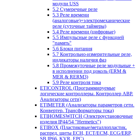
модули USS
5.2 Сумеречные реле
5.3 Реле времени
(аналоговые)+электромеханические
реле (суточные таймеры)
5.4 Реле времени (цифровые)
5.5 Импульсные реле с функцией
"память"
5.6 Блоки питания
5.7 Контрольно-измерительные реле,
индикаторы наличия фаз
5.8 Промежуточные реле модульные +
в исполнении под цоколь (ERM &
MER & RERM3)
5.9 Реле контроля тока
ETICONTROL (Программируемые
логические контроллеры. Контроллер АВР.
Анализаторы сети)
ETIMETER (Анализаторы параметров сети.
Конвертер. Трансформаторы тока)
ETIHOMESWITCH (Электроустановочные
изделия IP44/54 "Hermetics")
ETIBOX (Пластиковые/металлопластик.
распред. щиты ECH, ECT/ECM, ECG/ERP,
SB IP66, KVR, EPC)