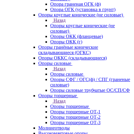
Опора граненая ОГК (ф)
Опора ОГК (установка в грунт)
Опоры круглые конические (не силовые)
Назад
Опоры круглые конические (не
силовые)
Опоры ОКК (фланцевые)
Опоры ОКК (г)
Опоры гранёные конические
складывающиеся (ОГКС)
Опоры ОККС (складывающиеся)
Опоры силовые
Назад
Опоры силовые
Опоры СФГ / ОГС(ф) / СПГ (граненые
силовые)
Опоры силовые трубчатые ОС/СП/СФ
Опоры торшерные
Назад
Опоры торшерные
Опоры торшерные ОТ-1
Опоры торшерные ОТ-2
Опоры торшерные ОТ-3
Молниеотводы
Высокомачтовые опоры