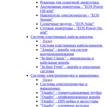
Решения для солнечной энергетики
Автономные инверторы - "EOS Power
Off-grid"
Накопители электроэнергии - "EOS
Storage"
Солнечные модули - "EOS Solar"
Сетевые инверторы - "EOS Power On-
grid"
Система пластиковых кабель-каналов
Назад
Система пластиковых кабель-каналов
"Angara" - короба для систем
кондиционирования
"In-liner Classic" – миниканалы и
кабельные короба
"In-liner Front" – короба и напольные
системы
Системы электропроводки и маркировки
Назад
Системы электропроводки и
маркировки
"Quadro" - термоусаживаемые трубки
"Quadro" - перфорированные короба
"Quadro" - DIN-рейки и аксессуары
"Quadro" - клеммные колодки