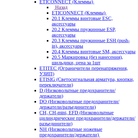
ETICONNECT (Клеммы)
Назад
ETICONNECT (Клеммы)
20.1 Клеммы винтовые ESC,
аксессуары
20.2 Клеммы пружинные ESP,
аксессуары
20.3 Клеммы пружинные ESH (push-
in), аксессуары
20.4 Клеммы винтовые SM, аксессуары
20.5 Маркировка (без нанесения),
шильдики, цена за 1шт
ETITEC (Ограничители перенапряжения,
УЗИП)
ETISIG (Светосигнальная арматура, кнопки,
переключатели)
D (Низковольтные предохранители/
держатели)
DO (Низковольтные предохранители/
держатели/разъединители)
CH, CH-mini, EFD (Низковольтные
цилиндрические предохранители/держатели/
разъединители)
NH (Низковольтные ножевые
предохранители/держатели)