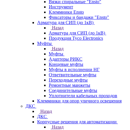
Вязки спиральные "Ensto"
Инструмент
Клеммники Ensto
Фиксаторы и бандажи "Ensto"
Арматура для СИП (до 1кВ)
Назад
Арматура для СИП (до 1кВ)
Продукция Tyco Electronics
Муфты
Назад
Муфты
Адаптеры РИКС
Концевые муфты
Муфты в исполнении НГ
Ответвительные муфты
Переходные муфты
Ремонтные манжеты
Соединительные муфты
Уплотнители кабельных проходов
Клеммники для опор уличного освещения
ДКС
Назад
ДКС
Корпусные решения для автоматизации
Назад