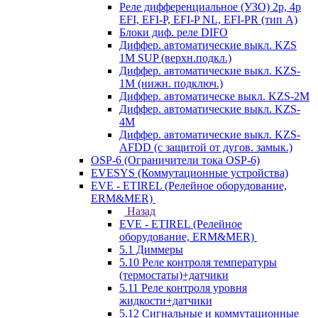
Реле дифференциальное (УЗО) 2р, 4р
EFI, EFI-P, EFI-P NL, EFI-PR (тип A)
Блоки диф. реле DIFO
Диффер. автоматические выкл. KZS
1M SUP (верхн.подкл.)
Диффер. автоматические выкл. KZS-
1M (нижн. подключ.)
Диффер. автоматическе выкл. KZS-2M
Диффер. автоматические выкл. KZS-
4M
Диффер. автоматические выкл. KZS-
AFDD (с защитой от дугов. замык.)
OSP-6 (Ограничители тока OSP-6)
EVESYS (Коммутационные устройства)
EVE - ETIREL (Релейное оборудование,
ERM&MER)
Назад
EVE - ETIREL (Релейное
оборудование, ERM&MER)
5.1 Диммеры
5.10 Реле контроля температуры
(термостаты)+датчики
5.11 Реле контроля уровня
жидкости+датчики
5.12 Сигнальные и коммутационные