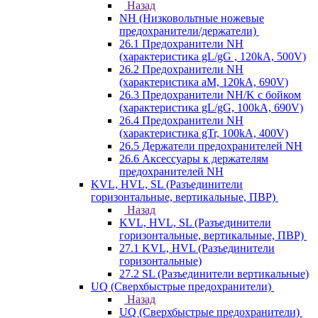
Назад
NH (Низковольтные ножевые
предохранители/держатели)
26.1 Предохранители NH
(характеристика gL/gG , 120kA, 500V)
26.2 Предохранители NH
(характеристика aM, 120kA, 690V)
26.3 Предохранители NH/K с бойком
(характеристика gL/gG, 100kA, 690V)
26.4 Предохранители NH
(характеристика gTr, 100kA, 400V)
26.5 Держатели предохранителей NH
26.6 Аксессуары к держателям
предохранителей NH
KVL, HVL, SL (Разъединители
горизонтальные, вертикальные, ПВР)
Назад
KVL, HVL, SL (Разъединители
горизонтальные, вертикальные, ПВР)
27.1 KVL, HVL (Разъединители
горизонтальные)
27.2 SL (Разъединители вертикальные)
UQ (Сверхбыстрые предохранители)
Назад
UQ (Сверхбыстрые предохранители)