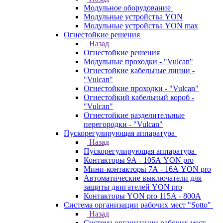
Модульное оборудование
Модульные устройства YON
Модульные устройства YON max
Огнестойкие решения
Назад
Огнестойкие решения
Модульные проходки - "Vulcan"
Огнестойкие кабельные линии -
"Vulcan"
Огнестойкие проходки - "Vulcan"
Огнестойкий кабельный короб -
"Vulcan"
Огнестойкие разделительные
перегородки - "Vulcan"
Пускорегулирующая аппаратура
Назад
Пускорегулирующая аппаратура
Контакторы 9А - 105А YON pro
Мини-контакторы 7А - 16А YON pro
Автоматические выключатели для
защиты двигателей YON pro
Контакторы YON pro 115А - 800А
Система организации рабочих мест "Sotto"
Назад
Система организации рабочих мест