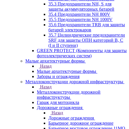
35.3 Предохранители NH, S для
защиты акуммуляторных батарей
35.4 Предохранители NH 800V
35.5 Предохранители NH 1000V
35.6 Предохранители TRB для защиты
батарей электрокаров
35.7 Цилиндрические предохранители
SRF для защиты ОПН категорий B, C
(I и II ступени)
GREEN PROTECT (Компоненты для защиты
фотоэлектрических систем)
Малые архитектурные формы
Назад
Малые архитектурные формы
Заборы и ограждения
Металлоконструкции дорожной инфраструктуры
Назад
Металлоконструкции дорожной
инфраструктуры
Гараж для мотоцикла
Дорожные ограждения
Назад
Дорожные ограждения
Барьерное дорожное ограждение
Барьерное мостовое ограждение 11МО