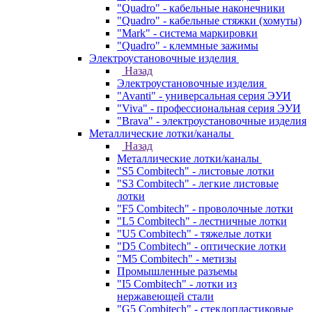
"Quadro" - кабельные наконечники
"Quadro" - кабельные стяжки (хомуты)
"Mark" - система маркировки
"Quadro" - клеммные зажимы
Электроустановочные изделия
Назад
Электроустановочные изделия
"Avanti" - универсальная серия ЭУИ
"Viva" - профессиональная серия ЭУИ
"Brava" - электроустановочные изделия
Металлические лотки/каналы
Назад
Металлические лотки/каналы
"S5 Combitech" - листовые лотки
"S3 Combitech" - легкие листовые
лотки
"F5 Combitech" - проволочные лотки
"L5 Combitech" - лестничные лотки
"U5 Combitech" - тяжелые лотки
"D5 Combitech" - оптические лотки
"M5 Combitech" - метизы
Промышленные разъемы
"I5 Combitech" - лотки из
нержавеющей стали
"G5 Combitech" - стеклопластиковые