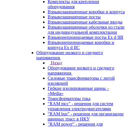
Комплекты для крепления
оборудования
Взрывозащищенные коробки и корпуса
Взрывозащищенные посты
Взрывозащищенные кабельные вводы
Взрывозащищенные оболочки из стали
для индивидуальной комплектации
Взрывонепроницаемые посты Ex d IIB
Взрывонепроницаемые коробки и
корпуса Ex d IIС
Оборудование низкого и среднего
напряжения
Назад
Оборудование низкого и среднего
напряжения
Силовые трансформаторы с литой
изоляцией
Гибкие изолированные шины –
«Media»
Трансформаторы тока
"RAM mcc" - решения для систем
управления электродвигателями
“RAM bus” - решения для организации
шинных трасс в НКУ
"RAM power" - решения для