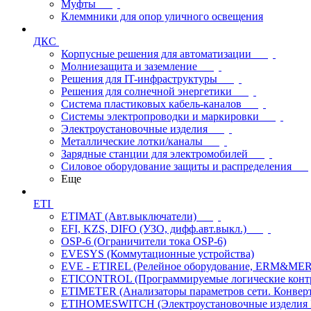
Муфты
Клеммники для опор уличного освещения
ДКС
Корпусные решения для автоматизации
Молниезащита и заземление
Решения для IT-инфраструктуры
Решения для солнечной энергетики
Система пластиковых кабель-каналов
Системы электропроводки и маркировки
Электроустановочные изделия
Металлические лотки/каналы
Зарядные станции для электромобилей
Силовое оборудование защиты и распределения
Еще
ETI
ETIMAT (Авт.выключатели)
EFI, KZS, DIFO (УЗО, дифф.авт.выкл.)
OSP-6 (Ограничители тока OSP-6)
EVESYS (Коммутационные устройства)
EVE - ETIREL (Релейное оборудование, ERM&MER
ETICONTROL (Программируемые логические контро
ETIMETER (Анализаторы параметров сети. Конверт
ETIHOMESWITCH (Электроустановочные изделия IP