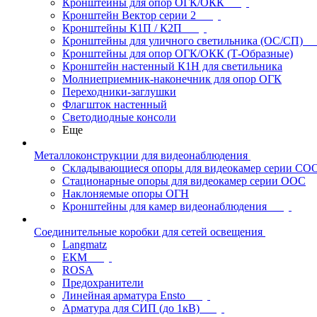
Кронштейны для опор ОГК/ОКК
Кронштейн Вектор серии 2
Кронштейны К1П / К2П
Кронштейны для уличного светильника (ОС/СП)
Кронштейны для опор ОГК/ОКК (Т-Образные)
Кронштейн настенный К1Н для светильника
Молниеприемник-наконечник для опор ОГК
Переходники-заглушки
Флагшток настенный
Светодиодные консоли
Еще
Металлоконструкции для видеонаблюдения
Складывающиеся опоры для видеокамер серии СО
Стационарные опоры для видеокамер серии ООС
Наклоняемые опоры ОГН
Кронштейны для камер видеонаблюдения
Соединительные коробки для сетей освещения
Langmatz
ЕКМ
ROSA
Предохранители
Линейная арматура Ensto
Арматура для СИП (до 1кВ)