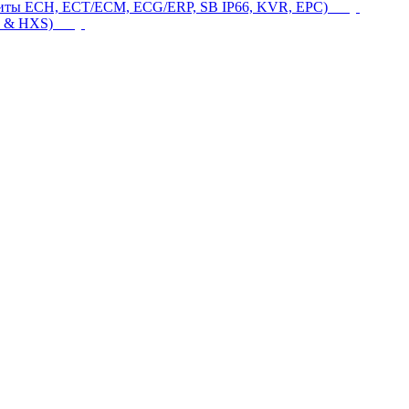
щиты ECH, ECT/ECM, ECG/ERP, SB IP66, KVR, EPC)
 & HXS)