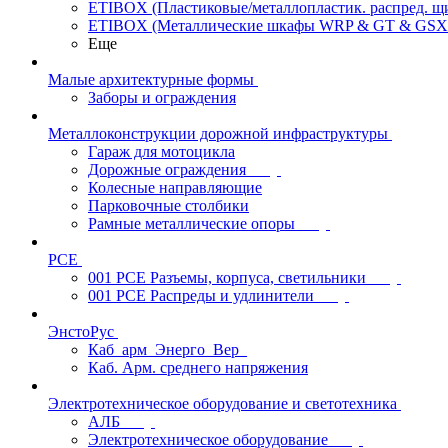
ETIBOX (Пластиковые/металлопластик. распред. 
ETIBOX (Металлические шкафы WRP & GT & GSX
Еще
Малые архитектурные формы
Заборы и ограждения
Металлоконструкции дорожной инфраструктуры
Гараж для мотоцикла
Дорожные ограждения
Колесные направляющие
Парковочные столбики
Рамные металлические опоры
PCE
001 PCE Разъемы, корпуса, светильники
001 PCE Распреды и удлинители
ЭнстоРус
Каб_арм_Энерго_Вер_
Каб. Арм. среднего напряжения
Электротехническое оборудование и светотехника
АЛБ
Электротехническое оборудование