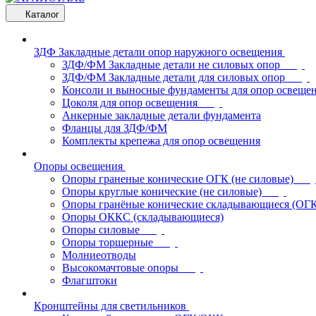
Каталог
ЗДФ Закладные детали опор наружного освещения
ЗДФ/ФМ Закладные детали не силовых опор
ЗДФ/ФМ Закладные детали для силовых опор
Консоли и выносные фундаменты для опор освеще
Цоколя для опор освещения
Анкерные закладные детали фундамента
Фланцы для ЗДФ/ФМ
Комплекты крепежа для опор освещения
Опоры освещения
Опоры граненые конические ОГК (не силовые)
Опоры круглые конические (не силовые)
Опоры гранёные конические складывающиеся (ОГ
Опоры ОККС (складывающиеся)
Опоры силовые
Опоры торшерные
Молниеотводы
Высокомачтовые опоры
Флагштоки
Кронштейны для светильников