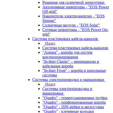
Решения для солнечной энергетики
Автономные инверторы - "EOS Power
Off-grid"
Накопители электроэнергии - "EOS
Storage"
Солнечные модули - "EOS Solar"
Сетевые инверторы - "EOS Power On-
grid"
Система пластиковых кабель-каналов
Назад
Система пластиковых кабель-каналов
"Angara" - короба для систем
кондиционирования
"In-liner Classic" – миниканалы и
кабельные короба
"In-liner Front" – короба и напольные
системы
Системы электропроводки и маркировки
Назад
Системы электропроводки и
маркировки
"Quadro" - термоусаживаемые трубки
"Quadro" - перфорированные короба
"Quadro" - DIN-рейки и аксессуары
"Quadro" - клеммные колодки