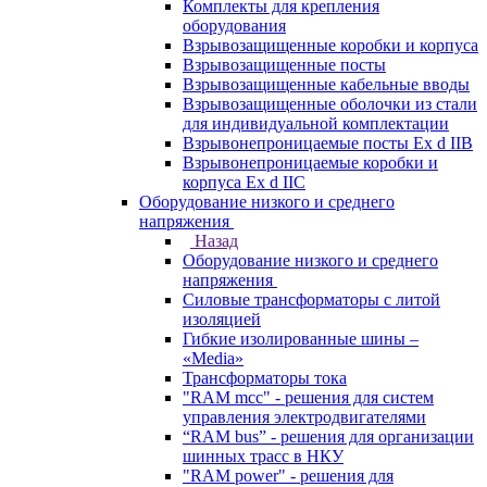
Комплекты для крепления
оборудования
Взрывозащищенные коробки и корпуса
Взрывозащищенные посты
Взрывозащищенные кабельные вводы
Взрывозащищенные оболочки из стали
для индивидуальной комплектации
Взрывонепроницаемые посты Ex d IIB
Взрывонепроницаемые коробки и
корпуса Ex d IIС
Оборудование низкого и среднего
напряжения
Назад
Оборудование низкого и среднего
напряжения
Силовые трансформаторы с литой
изоляцией
Гибкие изолированные шины –
«Media»
Трансформаторы тока
"RAM mcc" - решения для систем
управления электродвигателями
“RAM bus” - решения для организации
шинных трасс в НКУ
"RAM power" - решения для