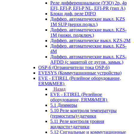
Реле дифференциальное (УЗО) 2р, 4р
EFI, EFI-P, EFI-P NL, EFI-PR (тип A)
Блоки диф. реле DIFO
Диффер. автоматические выкл. KZS
1M SUP (верхн.подкл.)
Диффер. автоматические выкл. KZS-
1M (нижн. подключ.)
Диффер. автоматическе выкл. KZS-2M
Диффер. автоматические выкл. KZS-
4M
Диффер. автоматические выкл. KZS-
AFDD (с защитой от дугов. замык.)
OSP-6 (Ограничители тока OSP-6)
EVESYS (Коммутационные устройства)
EVE - ETIREL (Релейное оборудование,
ERM&MER)
Назад
EVE - ETIREL (Релейное
оборудование, ERM&MER)
5.1 Диммеры
5.10 Реле контроля температуры
(термостаты)+датчики
5.11 Реле контроля уровня
жидкости+датчики
5.12 Сигнальные и коммутационные