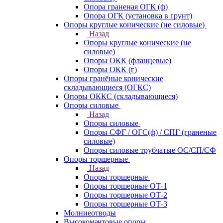
Опора граненая ОГК (ф)
Опора ОГК (установка в грунт)
Опоры круглые конические (не силовые)
Назад
Опоры круглые конические (не
силовые)
Опоры ОКК (фланцевые)
Опоры ОКК (г)
Опоры гранёные конические
складывающиеся (ОГКС)
Опоры ОККС (складывающиеся)
Опоры силовые
Назад
Опоры силовые
Опоры СФГ / ОГС(ф) / СПГ (граненые
силовые)
Опоры силовые трубчатые ОС/СП/СФ
Опоры торшерные
Назад
Опоры торшерные
Опоры торшерные ОТ-1
Опоры торшерные ОТ-2
Опоры торшерные ОТ-3
Молниеотводы
Высокомачтовые опоры