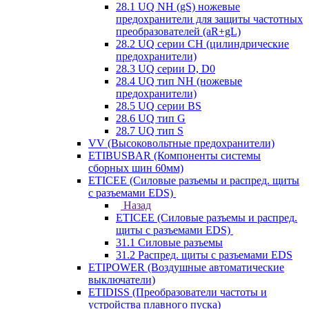
28.1 UQ NH (gS) ножевые
предохранители для защиты частотных
преобразователей (aR+gL)
28.2 UQ серии CH (цилиндрические
предохранители)
28.3 UQ серии D, D0
28.4 UQ тип NH (ножевые
предохранители)
28.5 UQ серии BS
28.6 UQ тип G
28.7 UQ тип S
VV (Высоковольтные предохранители)
ETIBUSBAR (Компоненты системы
сборных шин 60мм)
ETICEE (Силовые разъемы и распред. щиты
с разъемами EDS)
Назад
ETICEE (Силовые разъемы и распред.
щиты с разъемами EDS)
31.1 Силовые разъемы
31.2 Распред. щиты с разъемами EDS
ETIPOWER (Воздушные автоматические
выключатели)
ETIDISS (Преобразователи частоты и
устройства плавного пуска)