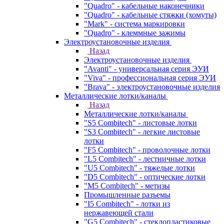
"Quadro" - кабельные наконечники
"Quadro" - кабельные стяжки (хомуты)
"Mark" - система маркировки
"Quadro" - клеммные зажимы
Электроустановочные изделия
Назад
Электроустановочные изделия
"Avanti" - универсальная серия ЭУИ
"Viva" - профессиональная серия ЭУИ
"Brava" - электроустановочные изделия
Металлические лотки/каналы
Назад
Металлические лотки/каналы
"S5 Combitech" - листовые лотки
"S3 Combitech" - легкие листовые
лотки
"F5 Combitech" - проволочные лотки
"L5 Combitech" - лестничные лотки
"U5 Combitech" - тяжелые лотки
"D5 Combitech" - оптические лотки
"M5 Combitech" - метизы
Промышленные разъемы
"I5 Combitech" - лотки из
нержавеющей стали
"G5 Combitech" - стеклопластиковые