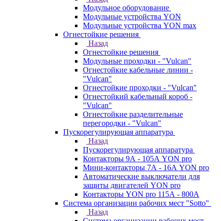
Модульное оборудование
Модульные устройства YON
Модульные устройства YON max
Огнестойкие решения
Назад
Огнестойкие решения
Модульные проходки - "Vulcan"
Огнестойкие кабельные линии -
"Vulcan"
Огнестойкие проходки - "Vulcan"
Огнестойкий кабельный короб -
"Vulcan"
Огнестойкие разделительные
перегородки - "Vulcan"
Пускорегулирующая аппаратура
Назад
Пускорегулирующая аппаратура
Контакторы 9А - 105А YON pro
Мини-контакторы 7А - 16А YON pro
Автоматические выключатели для
защиты двигателей YON pro
Контакторы YON pro 115А - 800А
Система организации рабочих мест "Sotto"
Назад
Система организации рабочих мест