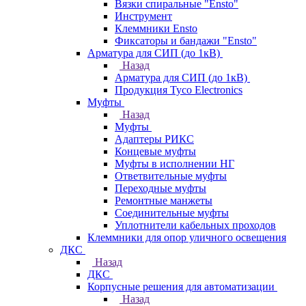
Вязки спиральные "Ensto"
Инструмент
Клеммники Ensto
Фиксаторы и бандажи "Ensto"
Арматура для СИП (до 1кВ)
Назад
Арматура для СИП (до 1кВ)
Продукция Tyco Electronics
Муфты
Назад
Муфты
Адаптеры РИКС
Концевые муфты
Муфты в исполнении НГ
Ответвительные муфты
Переходные муфты
Ремонтные манжеты
Соединительные муфты
Уплотнители кабельных проходов
Клеммники для опор уличного освещения
ДКС
Назад
ДКС
Корпусные решения для автоматизации
Назад