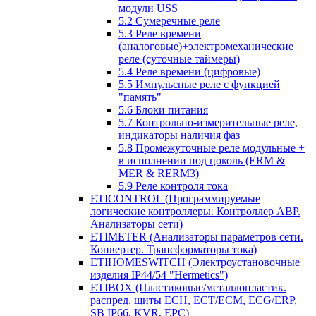
модули USS
5.2 Сумеречные реле
5.3 Реле времени
(аналоговые)+электромеханические
реле (суточные таймеры)
5.4 Реле времени (цифровые)
5.5 Импульсные реле с функцией
"память"
5.6 Блоки питания
5.7 Контрольно-измерительные реле,
индикаторы наличия фаз
5.8 Промежуточные реле модульные +
в исполнении под цоколь (ERM &
MER & RERM3)
5.9 Реле контроля тока
ETICONTROL (Программируемые
логические контроллеры. Контроллер АВР.
Анализаторы сети)
ETIMETER (Анализаторы параметров сети.
Конвертер. Трансформаторы тока)
ETIHOMESWITCH (Электроустановочные
изделия IP44/54 "Hermetics")
ETIBOX (Пластиковые/металлопластик.
распред. щиты ECH, ECT/ECM, ECG/ERP,
SB IP66, KVR, EPC)