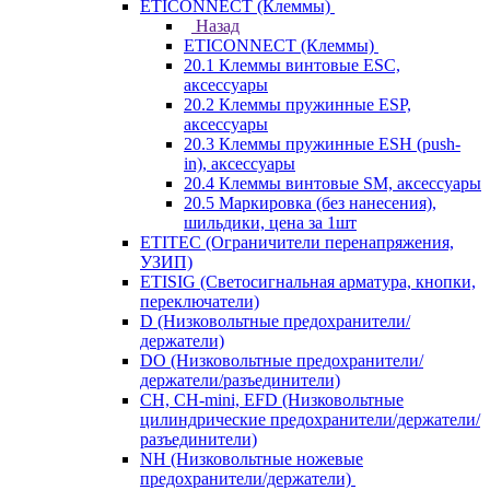
ETICONNECT (Клеммы)
Назад
ETICONNECT (Клеммы)
20.1 Клеммы винтовые ESC,
аксессуары
20.2 Клеммы пружинные ESP,
аксессуары
20.3 Клеммы пружинные ESH (push-
in), аксессуары
20.4 Клеммы винтовые SM, аксессуары
20.5 Маркировка (без нанесения),
шильдики, цена за 1шт
ETITEC (Ограничители перенапряжения,
УЗИП)
ETISIG (Светосигнальная арматура, кнопки,
переключатели)
D (Низковольтные предохранители/
держатели)
DO (Низковольтные предохранители/
держатели/разъединители)
CH, CH-mini, EFD (Низковольтные
цилиндрические предохранители/держатели/
разъединители)
NH (Низковольтные ножевые
предохранители/держатели)