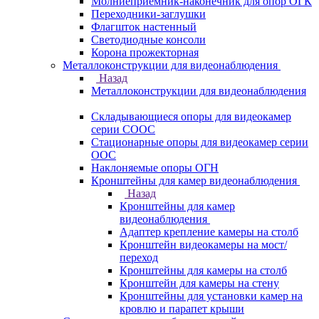
Молниеприемник-наконечник для опор ОГК
Переходники-заглушки
Флагшток настенный
Светодиодные консоли
Корона прожекторная
Металлоконструкции для видеонаблюдения
Назад
Металлоконструкции для видеонаблюдения
Складывающиеся опоры для видеокамер
серии СООС
Стационарные опоры для видеокамер серии
ООС
Наклоняемые опоры ОГН
Кронштейны для камер видеонаблюдения
Назад
Кронштейны для камер
видеонаблюдения
Адаптер крепление камеры на столб
Кронштейн видеокамеры на мост/
переход
Кронштейны для камеры на столб
Кронштейн для камеры на стену
Кронштейны для установки камер на
кровлю и парапет крыши