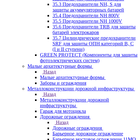
35.3 Предохранители NH, S для
защиты акуммуляторных батарей
35.4 Предохранители NH 800V
35.5 Предохранители NH 1000V
35.6 Предохранители TRB для защиты
батарей электрокаров
35.7 Цилиндрические предохранители
SRF для защиты ОПН категорий B, C
(I и II ступени)
GREEN PROTECT (Компоненты для защиты
фотоэлектрических систем)
Малые архитектурные формы
Назад
Малые архитектурные формы
Заборы и ограждения
Металлоконструкции дорожной инфраструктуры
Назад
Металлоконструкции дорожной
инфраструктуры
Гараж для мотоцикла
Дорожные ограждения
Назад
Дорожные ограждения
Барьерное дорожное ограждение
Барьерное мостовое ограждение 11МО