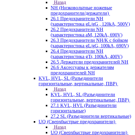
Назад
NH (Низковольтные ножевые
предохранители/держатели)
26.1 Предохранители NH
(характеристика gL/gG , 120kA, 500V)
26.2 Предохранители NH
(характеристика aM, 120kA, 690V)
26.3 Предохранители NH/K с бойком
(характеристика gL/gG, 100kA, 690V)
26.4 Предохранители NH
(характеристика gTr, 100kA, 400V)
26.5 Держатели предохранителей NH
26.6 Аксессуары к держателям
предохранителей NH
KVL, HVL, SL (Разъединители
горизонтальные, вертикальные, ПВР)
Назад
KVL, HVL, SL (Разъединители
горизонтальные, вертикальные, ПВР)
27.1 KVL, HVL (Разъединители
горизонтальные)
27.2 SL (Разъединители вертикальные)
UQ (Сверхбыстрые предохранители)
Назад
UQ (Сверхбыстрые предохранители)