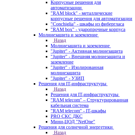
Корпусные решения для
автоматизации
"RAM block" - металлические
корпусные решения для автоматизации
"Conchiglia" - шкафы из фибергласа
"RAM box" - ударопрочные корпуса
Молниезащита и заземление
Назад
Молниезащита и заземление
"Jupiter" - Активная молниезащита
"Jupiter" - Внешняя молниезащита и
заземление
"Jupiter" - Изолированная
молниезащита
"Jupiter" - УЗИП
Решения для IT-инфраструктуры
Назад
Решения для IT-инфраструктуры
"RAM telecom" – Структурированная
кабельная система
"RAM telecom" - IT-шкафы
PRO СКС ДКС
Мини-ЦОД "NetOne"
Решения для солнечной энергетики
Назад