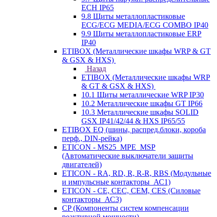
ECH IP65
9.8 Щиты металлопластиковые
ECG/ECG MEDIA/ECG COMBO IP40
9.9 Щиты металлопластиковые ERP
IP40
ETIBOX (Металлические шкафы WRP & GT
& GSX & HXS)
Назад
ETIBOX (Металлические шкафы WRP
& GT & GSX & HXS)
10.1 Щиты металлические WRP IP30
10.2 Металлические шкафы GT IP66
10.3 Металлические шкафы SOLID
GSX IP41/42/44 & HXS IP65/55
ETIBOX EQ (шины, распред.блоки, короба
перф., DIN-рейка)
ETICON - MS25_MPE_MSP
(Автоматические выключатели защиты
двигателей)
ETICON - RA, RD, R, R-R, RBS (Модульные
и импульсные контакторы_АС1)
ETICON - CE, CEC, CEM, CES (Силовые
контакторы_АС3)
CP (Компоненты систем компенсации
реактивной мощности)