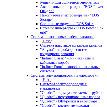
Решения для солнечной энергетики
Автономные инверторы - "EOS Power
Off-grid"
Накопители электроэнергии - "EOS
Storage"
Солнечные модули - "EOS Solar"
Сетевые инверторы - "EOS Power On-
grid"
Система пластиковых кабель-каналов
Назад
Система пластиковых кабель-каналов
"Angara" - короба для систем
кондиционирования
"In-liner Classic" – миниканалы и
кабельные короба
"In-liner Front" – короба и напольные
системы
Системы электропроводки и маркировки
Назад
Системы электропроводки и
маркировки
"Quadro" - термоусаживаемые трубки
"Quadro" - перфорированные короба
"Quadro" - DIN-рейки и аксессуары
"Quadro" - клеммные колодки