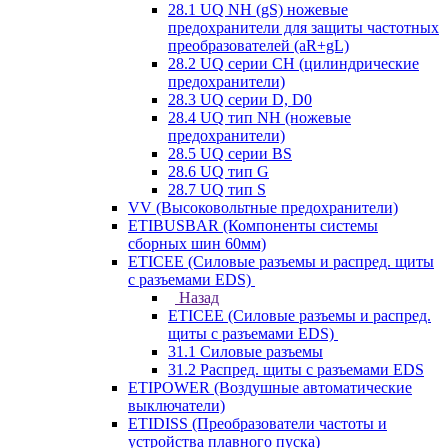
28.1 UQ NH (gS) ножевые
предохранители для защиты частотных
преобразователей (aR+gL)
28.2 UQ серии CH (цилиндрические
предохранители)
28.3 UQ серии D, D0
28.4 UQ тип NH (ножевые
предохранители)
28.5 UQ серии BS
28.6 UQ тип G
28.7 UQ тип S
VV (Высоковольтные предохранители)
ETIBUSBAR (Компоненты системы
сборных шин 60мм)
ETICEE (Силовые разъемы и распред. щиты
с разъемами EDS)
Назад
ETICEE (Силовые разъемы и распред.
щиты с разъемами EDS)
31.1 Силовые разъемы
31.2 Распред. щиты с разъемами EDS
ETIPOWER (Воздушные автоматические
выключатели)
ETIDISS (Преобразователи частоты и
устройства плавного пуска)