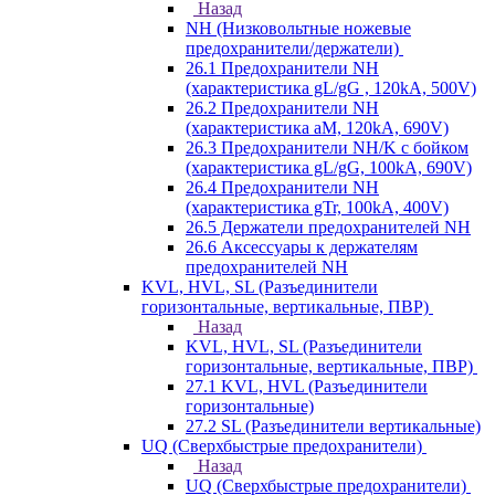
Назад
NH (Низковольтные ножевые
предохранители/держатели)
26.1 Предохранители NH
(характеристика gL/gG , 120kA, 500V)
26.2 Предохранители NH
(характеристика aM, 120kA, 690V)
26.3 Предохранители NH/K с бойком
(характеристика gL/gG, 100kA, 690V)
26.4 Предохранители NH
(характеристика gTr, 100kA, 400V)
26.5 Держатели предохранителей NH
26.6 Аксессуары к держателям
предохранителей NH
KVL, HVL, SL (Разъединители
горизонтальные, вертикальные, ПВР)
Назад
KVL, HVL, SL (Разъединители
горизонтальные, вертикальные, ПВР)
27.1 KVL, HVL (Разъединители
горизонтальные)
27.2 SL (Разъединители вертикальные)
UQ (Сверхбыстрые предохранители)
Назад
UQ (Сверхбыстрые предохранители)