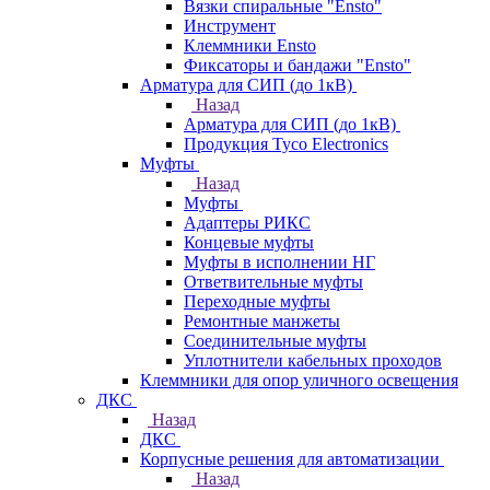
Вязки спиральные "Ensto"
Инструмент
Клеммники Ensto
Фиксаторы и бандажи "Ensto"
Арматура для СИП (до 1кВ)
Назад
Арматура для СИП (до 1кВ)
Продукция Tyco Electronics
Муфты
Назад
Муфты
Адаптеры РИКС
Концевые муфты
Муфты в исполнении НГ
Ответвительные муфты
Переходные муфты
Ремонтные манжеты
Соединительные муфты
Уплотнители кабельных проходов
Клеммники для опор уличного освещения
ДКС
Назад
ДКС
Корпусные решения для автоматизации
Назад