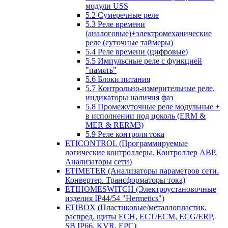
модули USS
5.2 Сумеречные реле
5.3 Реле времени
(аналоговые)+электромеханические
реле (суточные таймеры)
5.4 Реле времени (цифровые)
5.5 Импульсные реле с функцией
"память"
5.6 Блоки питания
5.7 Контрольно-измерительные реле,
индикаторы наличия фаз
5.8 Промежуточные реле модульные +
в исполнении под цоколь (ERM &
MER & RERM3)
5.9 Реле контроля тока
ETICONTROL (Программируемые
логические контроллеры. Контроллер АВР.
Анализаторы сети)
ETIMETER (Анализаторы параметров сети.
Конвертер. Трансформаторы тока)
ETIHOMESWITCH (Электроустановочные
изделия IP44/54 "Hermetics")
ETIBOX (Пластиковые/металлопластик.
распред. щиты ECH, ECT/ECM, ECG/ERP,
SB IP66, KVR, EPC)