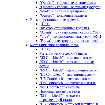
"Quadro" - кабельные наконечники
"Quadro" - кабельные стяжки (хомуты)
"Mark" - система маркировки
"Quadro" - клеммные зажимы
Электроустановочные изделия
Назад
Электроустановочные изделия
"Avanti" - универсальная серия ЭУИ
"Viva" - профессиональная серия ЭУИ
"Brava" - электроустановочные изделия
Металлические лотки/каналы
Назад
Металлические лотки/каналы
"S5 Combitech" - листовые лотки
"S3 Combitech" - легкие листовые
лотки
"F5 Combitech" - проволочные лотки
"L5 Combitech" - лестничные лотки
"U5 Combitech" - тяжелые лотки
"D5 Combitech" - оптические лотки
"M5 Combitech" - метизы
Промышленные разъемы
"I5 Combitech" - лотки из
нержавеющей стали
"G5 Combitech" - стеклопластиковые