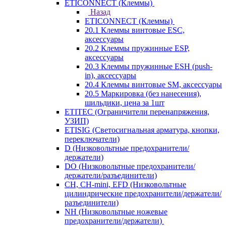
ETICONNECT (Клеммы)
Назад
ETICONNECT (Клеммы)
20.1 Клеммы винтовые ESC,
аксессуары
20.2 Клеммы пружинные ESP,
аксессуары
20.3 Клеммы пружинные ESH (push-
in), аксессуары
20.4 Клеммы винтовые SM, аксессуары
20.5 Маркировка (без нанесения),
шильдики, цена за 1шт
ETITEC (Ограничители перенапряжения,
УЗИП)
ETISIG (Светосигнальная арматура, кнопки,
переключатели)
D (Низковольтные предохранители/
держатели)
DO (Низковольтные предохранители/
держатели/разъединители)
CH, CH-mini, EFD (Низковольтные
цилиндрические предохранители/держатели/
разъединители)
NH (Низковольтные ножевые
предохранители/держатели)