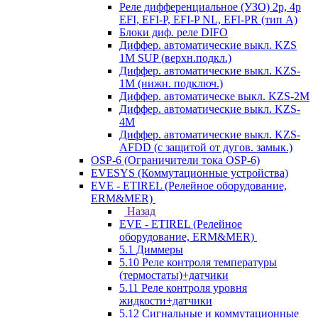
Реле дифференциальное (УЗО) 2р, 4р
EFI, EFI-P, EFI-P NL, EFI-PR (тип A)
Блоки диф. реле DIFO
Диффер. автоматические выкл. KZS
1M SUP (верхн.подкл.)
Диффер. автоматические выкл. KZS-
1M (нижн. подключ.)
Диффер. автоматическе выкл. KZS-2M
Диффер. автоматические выкл. KZS-
4M
Диффер. автоматические выкл. KZS-
AFDD (с защитой от дугов. замык.)
OSP-6 (Ограничители тока OSP-6)
EVESYS (Коммутационные устройства)
EVE - ETIREL (Релейное оборудование,
ERM&MER)
Назад
EVE - ETIREL (Релейное
оборудование, ERM&MER)
5.1 Диммеры
5.10 Реле контроля температуры
(термостаты)+датчики
5.11 Реле контроля уровня
жидкости+датчики
5.12 Сигнальные и коммутационные