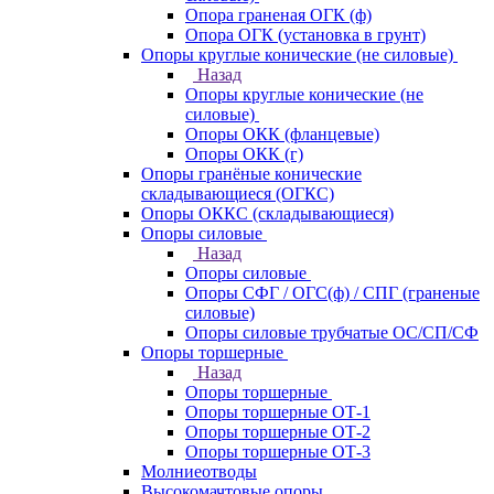
Опора граненая ОГК (ф)
Опора ОГК (установка в грунт)
Опоры круглые конические (не силовые)
Назад
Опоры круглые конические (не
силовые)
Опоры ОКК (фланцевые)
Опоры ОКК (г)
Опоры гранёные конические
складывающиеся (ОГКС)
Опоры ОККС (складывающиеся)
Опоры силовые
Назад
Опоры силовые
Опоры СФГ / ОГС(ф) / СПГ (граненые
силовые)
Опоры силовые трубчатые ОС/СП/СФ
Опоры торшерные
Назад
Опоры торшерные
Опоры торшерные ОТ-1
Опоры торшерные ОТ-2
Опоры торшерные ОТ-3
Молниеотводы
Высокомачтовые опоры