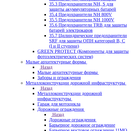
35.3 Предохранители NH, S для
защиты акуммуляторных батарей
35.4 Предохранители NH 800V
35.5 Предохранители NH 1000V
35.6 Предохранители TRB для защиты
батарей электрокаров
35.7 Цилиндрические предохранители
SRF для защиты ОПН категорий B, C
(I и II ступени)
GREEN PROTECT (Компоненты для защиты
фотоэлектрических систем)
Малые архитектурные формы
Назад
Малые архитектурные формы
Заборы и ограждения
Металлоконструкции дорожной инфраструктуры
Назад
Металлоконструкции дорожной
инфраструктуры
Гараж для мотоцикла
Дорожные ограждения
Назад
Дорожные ограждения
Барьерное дорожное ограждение
Барьерное мостовое ограждение 11МО