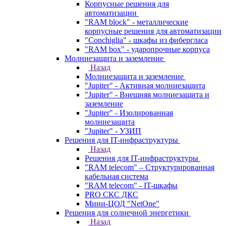
Корпусные решения для
автоматизации
"RAM block" - металлические
корпусные решения для автоматизации
"Conchiglia" - шкафы из фибергласа
"RAM box" - ударопрочные корпуса
Молниезащита и заземление
Назад
Молниезащита и заземление
"Jupiter" - Активная молниезащита
"Jupiter" - Внешняя молниезащита и
заземление
"Jupiter" - Изолированная
молниезащита
"Jupiter" - УЗИП
Решения для IT-инфраструктуры
Назад
Решения для IT-инфраструктуры
"RAM telecom" – Структурированная
кабельная система
"RAM telecom" - IT-шкафы
PRO СКС ДКС
Мини-ЦОД "NetOne"
Решения для солнечной энергетики
Назад