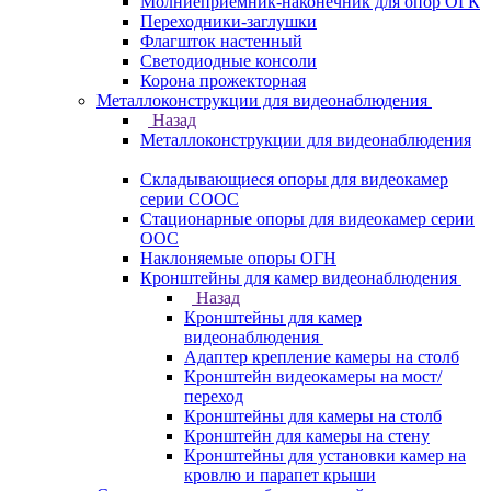
Молниеприемник-наконечник для опор ОГК
Переходники-заглушки
Флагшток настенный
Светодиодные консоли
Корона прожекторная
Металлоконструкции для видеонаблюдения
Назад
Металлоконструкции для видеонаблюдения
Складывающиеся опоры для видеокамер
серии СООС
Стационарные опоры для видеокамер серии
ООС
Наклоняемые опоры ОГН
Кронштейны для камер видеонаблюдения
Назад
Кронштейны для камер
видеонаблюдения
Адаптер крепление камеры на столб
Кронштейн видеокамеры на мост/
переход
Кронштейны для камеры на столб
Кронштейн для камеры на стену
Кронштейны для установки камер на
кровлю и парапет крыши