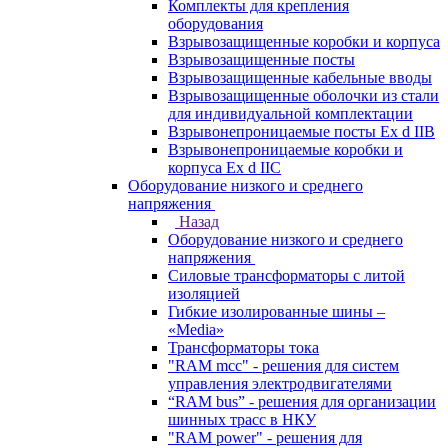
Комплекты для крепления
оборудования
Взрывозащищенные коробки и корпуса
Взрывозащищенные посты
Взрывозащищенные кабельные вводы
Взрывозащищенные оболочки из стали
для индивидуальной комплектации
Взрывонепроницаемые посты Ex d IIB
Взрывонепроницаемые коробки и
корпуса Ex d IIС
Оборудование низкого и среднего
напряжения
Назад
Оборудование низкого и среднего
напряжения
Силовые трансформаторы с литой
изоляцией
Гибкие изолированные шины –
«Media»
Трансформаторы тока
"RAM mcc" - решения для систем
управления электродвигателями
“RAM bus” - решения для организации
шинных трасс в НКУ
"RAM power" - решения для