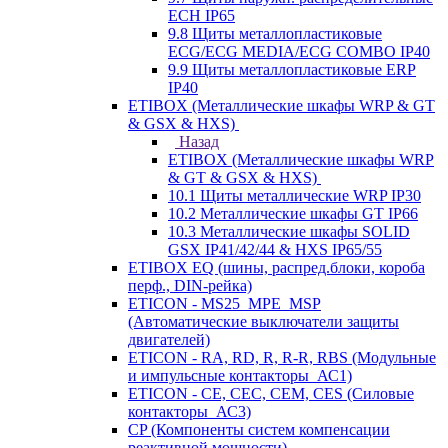
ECH IP65
9.8 Щиты металлопластиковые
ECG/ECG MEDIA/ECG COMBO IP40
9.9 Щиты металлопластиковые ERP
IP40
ETIBOX (Металлические шкафы WRP & GT
& GSX & HXS)
Назад
ETIBOX (Металлические шкафы WRP
& GT & GSX & HXS)
10.1 Щиты металлические WRP IP30
10.2 Металлические шкафы GT IP66
10.3 Металлические шкафы SOLID
GSX IP41/42/44 & HXS IP65/55
ETIBOX EQ (шины, распред.блоки, короба
перф., DIN-рейка)
ETICON - MS25_MPE_MSP
(Автоматические выключатели защиты
двигателей)
ETICON - RA, RD, R, R-R, RBS (Модульные
и импульсные контакторы_АС1)
ETICON - CE, CEC, CEM, CES (Силовые
контакторы_АС3)
CP (Компоненты систем компенсации
реактивной мощности)