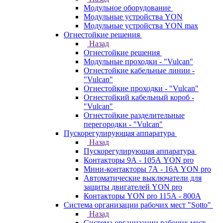
Модульное оборудование
Модульные устройства YON
Модульные устройства YON max
Огнестойкие решения
Назад
Огнестойкие решения
Модульные проходки - "Vulcan"
Огнестойкие кабельные линии -
"Vulcan"
Огнестойкие проходки - "Vulcan"
Огнестойкий кабельный короб -
"Vulcan"
Огнестойкие разделительные
перегородки - "Vulcan"
Пускорегулирующая аппаратура
Назад
Пускорегулирующая аппаратура
Контакторы 9А - 105А YON pro
Мини-контакторы 7А - 16А YON pro
Автоматические выключатели для
защиты двигателей YON pro
Контакторы YON pro 115А - 800А
Система организации рабочих мест "Sotto"
Назад
Система организации рабочих мест