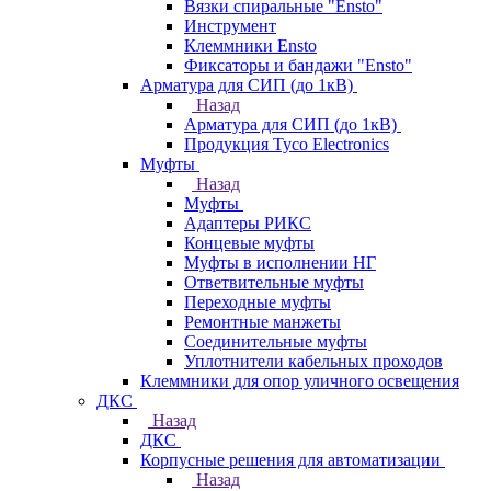
Вязки спиральные "Ensto"
Инструмент
Клеммники Ensto
Фиксаторы и бандажи "Ensto"
Арматура для СИП (до 1кВ)
Назад
Арматура для СИП (до 1кВ)
Продукция Tyco Electronics
Муфты
Назад
Муфты
Адаптеры РИКС
Концевые муфты
Муфты в исполнении НГ
Ответвительные муфты
Переходные муфты
Ремонтные манжеты
Соединительные муфты
Уплотнители кабельных проходов
Клеммники для опор уличного освещения
ДКС
Назад
ДКС
Корпусные решения для автоматизации
Назад