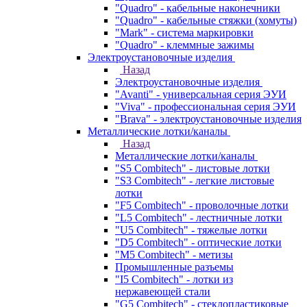
"Quadro" - кабельные наконечники
"Quadro" - кабельные стяжки (хомуты)
"Mark" - система маркировки
"Quadro" - клеммные зажимы
Электроустановочные изделия
Назад
Электроустановочные изделия
"Avanti" - универсальная серия ЭУИ
"Viva" - профессиональная серия ЭУИ
"Brava" - электроустановочные изделия
Металлические лотки/каналы
Назад
Металлические лотки/каналы
"S5 Combitech" - листовые лотки
"S3 Combitech" - легкие листовые
лотки
"F5 Combitech" - проволочные лотки
"L5 Combitech" - лестничные лотки
"U5 Combitech" - тяжелые лотки
"D5 Combitech" - оптические лотки
"M5 Combitech" - метизы
Промышленные разъемы
"I5 Combitech" - лотки из
нержавеющей стали
"G5 Combitech" - стеклопластиковые