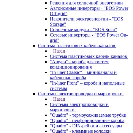
Решения для солнечной энергетики
Автономные инверторы - "EOS Power
Off-grid"
Накопители электроэнергии - "EOS
Storage"
Солнечные модули - "EOS Solar"
Сетевые инверторы - "EOS Power On-
grid"
Система пластиковых кабель-каналов
Назад
Система пластиковых кабель-каналов
"Angara" - короба для систем
кондиционирования
"In-liner Classic" – миниканалы и
кабельные короба
"In-liner Front" – короба и напольные
системы
Системы электропроводки и маркировки
Назад
Системы электропроводки и
маркировки
"Quadro" - термоусаживаемые трубки
"Quadro" - перфорированные короба
"Quadro" - DIN-рейки и аксессуары
"Quadro" - клеммные колодки