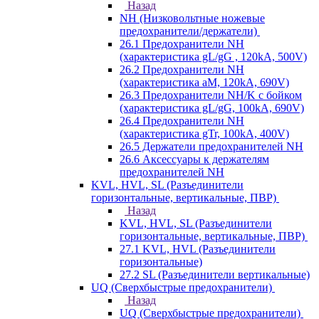
Назад
NH (Низковольтные ножевые
предохранители/держатели)
26.1 Предохранители NH
(характеристика gL/gG , 120kA, 500V)
26.2 Предохранители NH
(характеристика aM, 120kA, 690V)
26.3 Предохранители NH/K с бойком
(характеристика gL/gG, 100kA, 690V)
26.4 Предохранители NH
(характеристика gTr, 100kA, 400V)
26.5 Держатели предохранителей NH
26.6 Аксессуары к держателям
предохранителей NH
KVL, HVL, SL (Разъединители
горизонтальные, вертикальные, ПВР)
Назад
KVL, HVL, SL (Разъединители
горизонтальные, вертикальные, ПВР)
27.1 KVL, HVL (Разъединители
горизонтальные)
27.2 SL (Разъединители вертикальные)
UQ (Сверхбыстрые предохранители)
Назад
UQ (Сверхбыстрые предохранители)