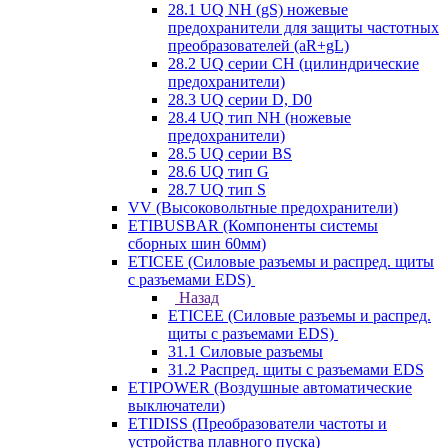
28.1 UQ NH (gS) ножевые
предохранители для защиты частотных
преобразователей (aR+gL)
28.2 UQ серии CH (цилиндрические
предохранители)
28.3 UQ серии D, D0
28.4 UQ тип NH (ножевые
предохранители)
28.5 UQ серии BS
28.6 UQ тип G
28.7 UQ тип S
VV (Высоковольтные предохранители)
ETIBUSBAR (Компоненты системы
сборных шин 60мм)
ETICEE (Силовые разъемы и распред. щиты
с разъемами EDS)
Назад
ETICEE (Силовые разъемы и распред.
щиты с разъемами EDS)
31.1 Силовые разъемы
31.2 Распред. щиты с разъемами EDS
ETIPOWER (Воздушные автоматические
выключатели)
ETIDISS (Преобразователи частоты и
устройства плавного пуска)