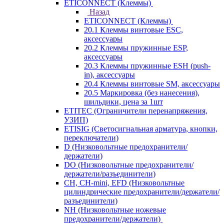
ETICONNECT (Клеммы)
Назад
ETICONNECT (Клеммы)
20.1 Клеммы винтовые ESC,
аксессуары
20.2 Клеммы пружинные ESP,
аксессуары
20.3 Клеммы пружинные ESH (push-
in), аксессуары
20.4 Клеммы винтовые SM, аксессуары
20.5 Маркировка (без нанесения),
шильдики, цена за 1шт
ETITEC (Ограничители перенапряжения,
УЗИП)
ETISIG (Светосигнальная арматура, кнопки,
переключатели)
D (Низковольтные предохранители/
держатели)
DO (Низковольтные предохранители/
держатели/разъединители)
CH, CH-mini, EFD (Низковольтные
цилиндрические предохранители/держатели/
разъединители)
NH (Низковольтные ножевые
предохранители/держатели)