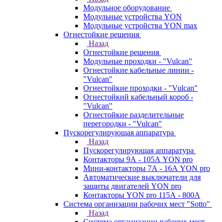
Модульное оборудование
Модульные устройства YON
Модульные устройства YON max
Огнестойкие решения
Назад
Огнестойкие решения
Модульные проходки - "Vulcan"
Огнестойкие кабельные линии -
"Vulcan"
Огнестойкие проходки - "Vulcan"
Огнестойкий кабельный короб -
"Vulcan"
Огнестойкие разделительные
перегородки - "Vulcan"
Пускорегулирующая аппаратура
Назад
Пускорегулирующая аппаратура
Контакторы 9А - 105А YON pro
Мини-контакторы 7А - 16А YON pro
Автоматические выключатели для
защиты двигателей YON pro
Контакторы YON pro 115А - 800А
Система организации рабочих мест "Sotto"
Назад
Система организации рабочих мест