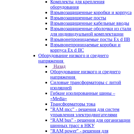
Комплекты для крепления
оборудования
Взрывозащищенные коробки и корпуса
Взрывозащищенные посты
Взрывозащищенные кабельные вводы
Взрывозащищенные оболочки из стали
для индивидуальной комплектации
Взрывонепроницаемые посты Ex d IIB
Взрывонепроницаемые коробки и
корпуса Ex d IIС
Оборудование низкого и среднего
напряжения
Назад
Оборудование низкого и среднего
напряжения
Силовые трансформаторы с литой
изоляцией
Гибкие изолированные шины –
«Media»
Трансформаторы тока
"RAM mcc" - решения для систем
управления электродвигателями
“RAM bus” - решения для организации
шинных трасс в НКУ
"RAM power" - решения для