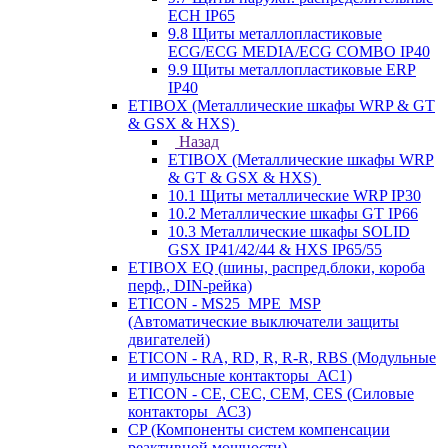
ECH IP65
9.8 Щиты металлопластиковые
ECG/ECG MEDIA/ECG COMBO IP40
9.9 Щиты металлопластиковые ERP
IP40
ETIBOX (Металлические шкафы WRP & GT
& GSX & HXS)
Назад
ETIBOX (Металлические шкафы WRP
& GT & GSX & HXS)
10.1 Щиты металлические WRP IP30
10.2 Металлические шкафы GT IP66
10.3 Металлические шкафы SOLID
GSX IP41/42/44 & HXS IP65/55
ETIBOX EQ (шины, распред.блоки, короба
перф., DIN-рейка)
ETICON - MS25_MPE_MSP
(Автоматические выключатели защиты
двигателей)
ETICON - RA, RD, R, R-R, RBS (Модульные
и импульсные контакторы_АС1)
ETICON - CE, CEC, CEM, CES (Силовые
контакторы_АС3)
CP (Компоненты систем компенсации
реактивной мощности)