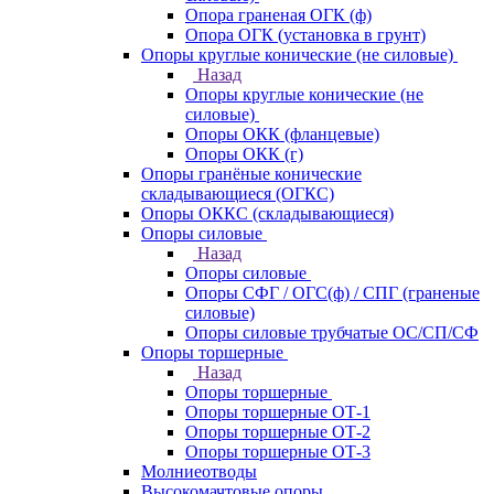
Опора граненая ОГК (ф)
Опора ОГК (установка в грунт)
Опоры круглые конические (не силовые)
Назад
Опоры круглые конические (не
силовые)
Опоры ОКК (фланцевые)
Опоры ОКК (г)
Опоры гранёные конические
складывающиеся (ОГКС)
Опоры ОККС (складывающиеся)
Опоры силовые
Назад
Опоры силовые
Опоры СФГ / ОГС(ф) / СПГ (граненые
силовые)
Опоры силовые трубчатые ОС/СП/СФ
Опоры торшерные
Назад
Опоры торшерные
Опоры торшерные ОТ-1
Опоры торшерные ОТ-2
Опоры торшерные ОТ-3
Молниеотводы
Высокомачтовые опоры