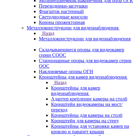
Молниеприемник-наконечник для опор ОГК
Переходники-заглушки
Флагшток настенный
Светодиодные консоли
Корона прожекторная
Металлоконструкции для видеонаблюдения
Назад
Металлоконструкции для видеонаблюдения
Складывающиеся опоры для видеокамер
серии СООС
Стационарные опоры для видеокамер серии
ООС
Наклоняемые опоры ОГН
Кронштейны для камер видеонаблюдения
Назад
Кронштейны для камер
видеонаблюдения
Адаптер крепление камеры на столб
Кронштейн видеокамеры на мост/
переход
Кронштейны для камеры на столб
Кронштейн для камеры на стену
Кронштейны для установки камер на
кровлю и парапет крыши