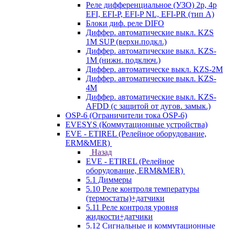
Реле дифференциальное (УЗО) 2р, 4р
EFI, EFI-P, EFI-P NL, EFI-PR (тип A)
Блоки диф. реле DIFO
Диффер. автоматические выкл. KZS
1M SUP (верхн.подкл.)
Диффер. автоматические выкл. KZS-
1M (нижн. подключ.)
Диффер. автоматическе выкл. KZS-2M
Диффер. автоматические выкл. KZS-
4M
Диффер. автоматические выкл. KZS-
AFDD (с защитой от дугов. замык.)
OSP-6 (Ограничители тока OSP-6)
EVESYS (Коммутационные устройства)
EVE - ETIREL (Релейное оборудование,
ERM&MER)
Назад
EVE - ETIREL (Релейное
оборудование, ERM&MER)
5.1 Диммеры
5.10 Реле контроля температуры
(термостаты)+датчики
5.11 Реле контроля уровня
жидкости+датчики
5.12 Сигнальные и коммутационные