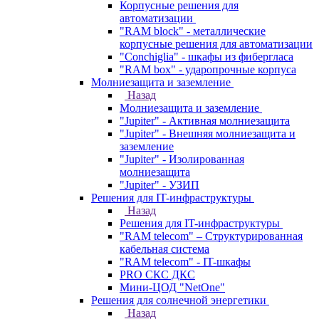
Корпусные решения для
автоматизации
"RAM block" - металлические
корпусные решения для автоматизации
"Conchiglia" - шкафы из фибергласа
"RAM box" - ударопрочные корпуса
Молниезащита и заземление
Назад
Молниезащита и заземление
"Jupiter" - Активная молниезащита
"Jupiter" - Внешняя молниезащита и
заземление
"Jupiter" - Изолированная
молниезащита
"Jupiter" - УЗИП
Решения для IT-инфраструктуры
Назад
Решения для IT-инфраструктуры
"RAM telecom" – Структурированная
кабельная система
"RAM telecom" - IT-шкафы
PRO СКС ДКС
Мини-ЦОД "NetOne"
Решения для солнечной энергетики
Назад