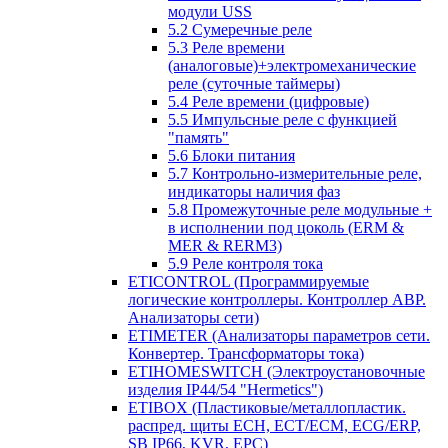
модули USS
5.2 Сумеречные реле
5.3 Реле времени
(аналоговые)+электромеханические
реле (суточные таймеры)
5.4 Реле времени (цифровые)
5.5 Импульсные реле с функцией
"память"
5.6 Блоки питания
5.7 Контрольно-измерительные реле,
индикаторы наличия фаз
5.8 Промежуточные реле модульные +
в исполнении под цоколь (ERM &
MER & RERM3)
5.9 Реле контроля тока
ETICONTROL (Программируемые
логические контроллеры. Контроллер АВР.
Анализаторы сети)
ETIMETER (Анализаторы параметров сети.
Конвертер. Трансформаторы тока)
ETIHOMESWITCH (Электроустановочные
изделия IP44/54 "Hermetics")
ETIBOX (Пластиковые/металлопластик.
распред. щиты ECH, ECT/ECM, ECG/ERP,
SB IP66, KVR, EPC)