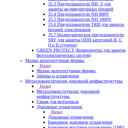
35.3 Предохранители NH, S для
защиты акуммуляторных батарей
35.4 Предохранители NH 800V
35.5 Предохранители NH 1000V
35.6 Предохранители TRB для защиты
батарей электрокаров
35.7 Цилиндрические предохранители
SRF для защиты ОПН категорий B, C
(I и II ступени)
GREEN PROTECT (Компоненты для защиты
фотоэлектрических систем)
Малые архитектурные формы
Назад
Малые архитектурные формы
Заборы и ограждения
Металлоконструкции дорожной инфраструктуры
Назад
Металлоконструкции дорожной
инфраструктуры
Гараж для мотоцикла
Дорожные ограждения
Назад
Дорожные ограждения
Барьерное дорожное ограждение
Барьерное мостовое ограждение 11МО