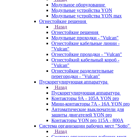
Модульное оборудование
Модульные устройства YON
Модульные устройства YON max
Огнестойкие решения
Назад
Огнестойкие решения
Модульные проходки - "Vulcan"
Огнестойкие кабельные линии -
"Vulcan"
Огнестойкие проходки - "Vulcan"
Огнестойкий кабельный короб -
"Vulcan"
Огнестойкие разделительные
перегородки - "Vulcan"
Пускорегулирующая аппаратура
Назад
Пускорегулирующая аппаратура
Контакторы 9А - 105А YON pro
Мини-контакторы 7А - 16А YON pro
Автоматические выключатели для
защиты двигателей YON pro
Контакторы YON pro 115А - 800А
Система организации рабочих мест "Sotto"
Назад
Система организации рабочих мест