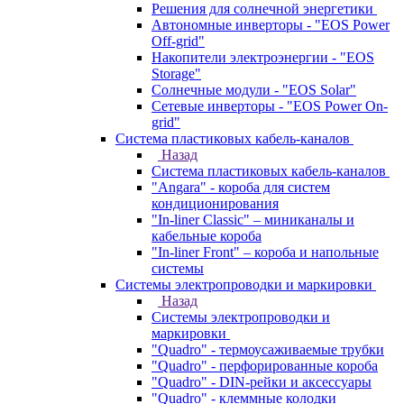
Решения для солнечной энергетики
Автономные инверторы - "EOS Power
Off-grid"
Накопители электроэнергии - "EOS
Storage"
Солнечные модули - "EOS Solar"
Сетевые инверторы - "EOS Power On-
grid"
Система пластиковых кабель-каналов
Назад
Система пластиковых кабель-каналов
"Angara" - короба для систем
кондиционирования
"In-liner Classic" – миниканалы и
кабельные короба
"In-liner Front" – короба и напольные
системы
Системы электропроводки и маркировки
Назад
Системы электропроводки и
маркировки
"Quadro" - термоусаживаемые трубки
"Quadro" - перфорированные короба
"Quadro" - DIN-рейки и аксессуары
"Quadro" - клеммные колодки