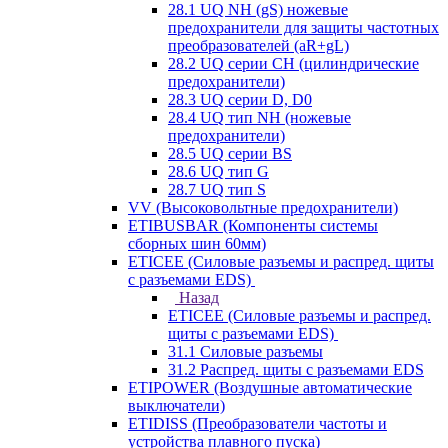
28.1 UQ NH (gS) ножевые
предохранители для защиты частотных
преобразователей (aR+gL)
28.2 UQ серии CH (цилиндрические
предохранители)
28.3 UQ серии D, D0
28.4 UQ тип NH (ножевые
предохранители)
28.5 UQ серии BS
28.6 UQ тип G
28.7 UQ тип S
VV (Высоковольтные предохранители)
ETIBUSBAR (Компоненты системы
сборных шин 60мм)
ETICEE (Силовые разъемы и распред. щиты
с разъемами EDS)
Назад
ETICEE (Силовые разъемы и распред.
щиты с разъемами EDS)
31.1 Силовые разъемы
31.2 Распред. щиты с разъемами EDS
ETIPOWER (Воздушные автоматические
выключатели)
ETIDISS (Преобразователи частоты и
устройства плавного пуска)