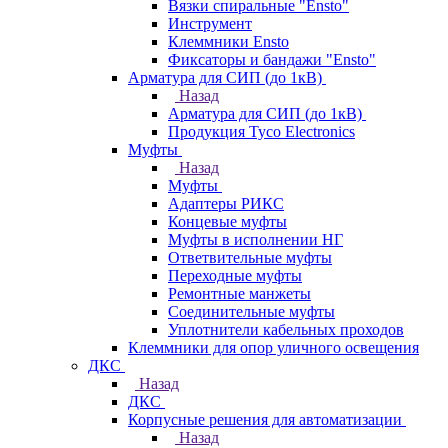
Вязки спиральные "Ensto"
Инструмент
Клеммники Ensto
Фиксаторы и бандажи "Ensto"
Арматура для СИП (до 1кВ)
Назад
Арматура для СИП (до 1кВ)
Продукция Tyco Electronics
Муфты
Назад
Муфты
Адаптеры РИКС
Концевые муфты
Муфты в исполнении НГ
Ответвительные муфты
Переходные муфты
Ремонтные манжеты
Соединительные муфты
Уплотнители кабельных проходов
Клеммники для опор уличного освещения
ДКС
Назад
ДКС
Корпусные решения для автоматизации
Назад