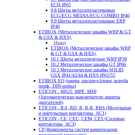
ECH IP65
9.8 Щиты металлопластиковые
ECG/ECG MEDIA/ECG COMBO IP40
9.9 Щиты металлопластиковые ERP
IP40
ETIBOX (Металлические шкафы WRP & GT
& GSX & HXS)
Назад
ETIBOX (Металлические шкафы WRP
& GT & GSX & HXS)
10.1 Щиты металлические WRP IP30
10.2 Металлические шкафы GT IP66
10.3 Металлические шкафы SOLID
GSX IP41/42/44 & HXS IP65/55
ETIBOX EQ (шины, распред.блоки, короба
перф., DIN-рейка)
ETICON - MS25_MPE_MSP
(Автоматические выключатели защиты
двигателей)
ETICON - RA, RD, R, R-R, RBS (Модульные
и импульсные контакторы_АС1)
ETICON - CE, CEC, CEM, CES (Силовые
контакторы_АС3)
CP (Компоненты систем компенсации
реактивной мощности)