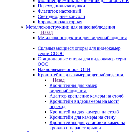
Молниеприемник-наконечник для опор ОГК
Переходники-заглушки
Флагшток настенный
Светодиодные консоли
Корона прожекторная
Металлоконструкции для видеонаблюдения
Назад
Металлоконструкции для видеонаблюдения
Складывающиеся опоры для видеокамер
серии СООС
Стационарные опоры для видеокамер серии
ООС
Наклоняемые опоры ОГН
Кронштейны для камер видеонаблюдения
Назад
Кронштейны для камер
видеонаблюдения
Адаптер крепление камеры на столб
Кронштейн видеокамеры на мост/
переход
Кронштейны для камеры на столб
Кронштейн для камеры на стену
Кронштейны для установки камер на
кровлю и парапет крыши