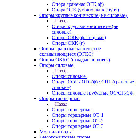
Опора граненая ОГК (ф)
Опора ОГК (установка в грунт)
Опоры круглые конические (не силовые)
Назад
Опоры круглые конические (не
силовые)
Опоры ОКК (фланцевые)
Опоры ОКК (г)
Опоры гранёные конические
складывающиеся (ОГКС)
Опоры ОККС (складывающиеся)
Опоры силовые
Назад
Опоры силовые
Опоры СФГ / ОГС(ф) / СПГ (граненые
силовые)
Опоры силовые трубчатые ОС/СП/СФ
Опоры торшерные
Назад
Опоры торшерные
Опоры торшерные ОТ-1
Опоры торшерные ОТ-2
Опоры торшерные ОТ-3
Молниеотводы
Высокомачтовые опоры