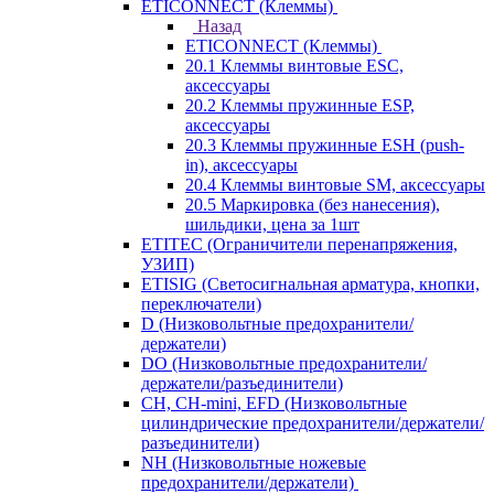
ETICONNECT (Клеммы)
Назад
ETICONNECT (Клеммы)
20.1 Клеммы винтовые ESC,
аксессуары
20.2 Клеммы пружинные ESP,
аксессуары
20.3 Клеммы пружинные ESH (push-
in), аксессуары
20.4 Клеммы винтовые SM, аксессуары
20.5 Маркировка (без нанесения),
шильдики, цена за 1шт
ETITEC (Ограничители перенапряжения,
УЗИП)
ETISIG (Светосигнальная арматура, кнопки,
переключатели)
D (Низковольтные предохранители/
держатели)
DO (Низковольтные предохранители/
держатели/разъединители)
CH, CH-mini, EFD (Низковольтные
цилиндрические предохранители/держатели/
разъединители)
NH (Низковольтные ножевые
предохранители/держатели)