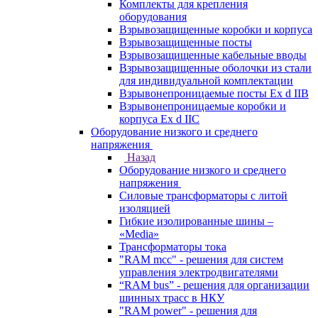
Комплекты для крепления
оборудования
Взрывозащищенные коробки и корпуса
Взрывозащищенные посты
Взрывозащищенные кабельные вводы
Взрывозащищенные оболочки из стали
для индивидуальной комплектации
Взрывонепроницаемые посты Ex d IIB
Взрывонепроницаемые коробки и
корпуса Ex d IIС
Оборудование низкого и среднего
напряжения
Назад
Оборудование низкого и среднего
напряжения
Силовые трансформаторы с литой
изоляцией
Гибкие изолированные шины –
«Media»
Трансформаторы тока
"RAM mcc" - решения для систем
управления электродвигателями
“RAM bus” - решения для организации
шинных трасс в НКУ
"RAM power" - решения для