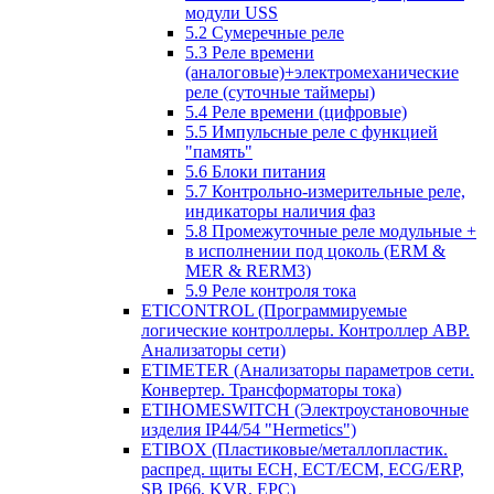
модули USS
5.2 Сумеречные реле
5.3 Реле времени
(аналоговые)+электромеханические
реле (суточные таймеры)
5.4 Реле времени (цифровые)
5.5 Импульсные реле с функцией
"память"
5.6 Блоки питания
5.7 Контрольно-измерительные реле,
индикаторы наличия фаз
5.8 Промежуточные реле модульные +
в исполнении под цоколь (ERM &
MER & RERM3)
5.9 Реле контроля тока
ETICONTROL (Программируемые
логические контроллеры. Контроллер АВР.
Анализаторы сети)
ETIMETER (Анализаторы параметров сети.
Конвертер. Трансформаторы тока)
ETIHOMESWITCH (Электроустановочные
изделия IP44/54 "Hermetics")
ETIBOX (Пластиковые/металлопластик.
распред. щиты ECH, ECT/ECM, ECG/ERP,
SB IP66, KVR, EPC)