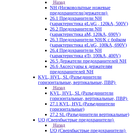
Назад
NH (Низковольтные ножевые
предохранители/держатели)
26.1 Предохранители NH
(характеристика gL/gG , 120kA, 500V)
26.2 Предохранители NH
(характеристика aM, 120kA, 690V)
26.3 Предохранители NH/K с бойком
(характеристика gL/gG, 100kA, 690V)
26.4 Предохранители NH
(характеристика gTr, 100kA, 400V)
26.5 Держатели предохранителей NH
26.6 Аксессуары к держателям
предохранителей NH
KVL, HVL, SL (Разъединители
горизонтальные, вертикальные, ПВР)
Назад
KVL, HVL, SL (Разъединители
горизонтальные, вертикальные, ПВР)
27.1 KVL, HVL (Разъединители
горизонтальные)
27.2 SL (Разъединители вертикальные)
UQ (Сверхбыстрые предохранители)
Назад
UQ (Сверхбыстрые предохранители)