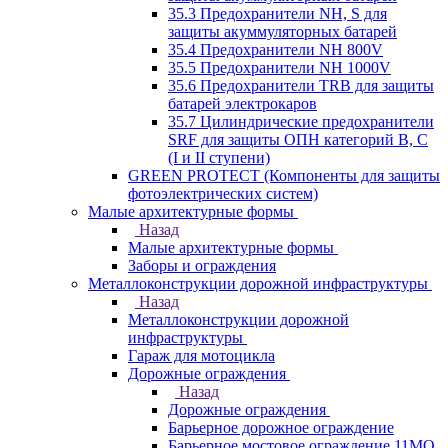
35.3 Предохранители NH, S для
защиты акуммуляторных батарей
35.4 Предохранители NH 800V
35.5 Предохранители NH 1000V
35.6 Предохранители TRB для защиты
батарей электрокаров
35.7 Цилиндрические предохранители
SRF для защиты ОПН категорий B, C
(I и II ступени)
GREEN PROTECT (Компоненты для защиты
фотоэлектрических систем)
Малые архитектурные формы
Назад
Малые архитектурные формы
Заборы и ограждения
Металлоконструкции дорожной инфраструктуры
Назад
Металлоконструкции дорожной
инфраструктуры
Гараж для мотоцикла
Дорожные ограждения
Назад
Дорожные ограждения
Барьерное дорожное ограждение
Барьерное мостовое ограждение 11МО