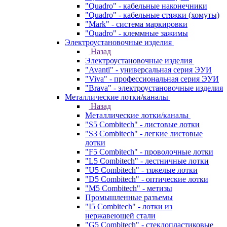
"Quadro" - кабельные наконечники
"Quadro" - кабельные стяжки (хомуты)
"Mark" - система маркировки
"Quadro" - клеммные зажимы
Электроустановочные изделия
Назад
Электроустановочные изделия
"Avanti" - универсальная серия ЭУИ
"Viva" - профессиональная серия ЭУИ
"Brava" - электроустановочные изделия
Металлические лотки/каналы
Назад
Металлические лотки/каналы
"S5 Combitech" - листовые лотки
"S3 Combitech" - легкие листовые
лотки
"F5 Combitech" - проволочные лотки
"L5 Combitech" - лестничные лотки
"U5 Combitech" - тяжелые лотки
"D5 Combitech" - оптические лотки
"M5 Combitech" - метизы
Промышленные разъемы
"I5 Combitech" - лотки из
нержавеющей стали
"G5 Combitech" - стеклопластиковые