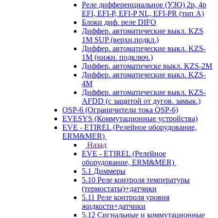
Реле дифференциальное (УЗО) 2р, 4р
EFI, EFI-P, EFI-P NL, EFI-PR (тип A)
Блоки диф. реле DIFO
Диффер. автоматические выкл. KZS
1M SUP (верхн.подкл.)
Диффер. автоматические выкл. KZS-
1M (нижн. подключ.)
Диффер. автоматическе выкл. KZS-2M
Диффер. автоматические выкл. KZS-
4M
Диффер. автоматические выкл. KZS-
AFDD (с защитой от дугов. замык.)
OSP-6 (Ограничители тока OSP-6)
EVESYS (Коммутационные устройства)
EVE - ETIREL (Релейное оборудование,
ERM&MER)
Назад
EVE - ETIREL (Релейное
оборудование, ERM&MER)
5.1 Диммеры
5.10 Реле контроля температуры
(термостаты)+датчики
5.11 Реле контроля уровня
жидкости+датчики
5.12 Сигнальные и коммутационные