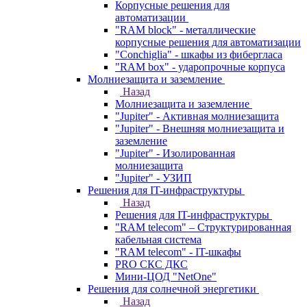
Корпусные решения для
автоматизации
"RAM block" - металлические
корпусные решения для автоматизации
"Conchiglia" - шкафы из фибергласа
"RAM box" - ударопрочные корпуса
Молниезащита и заземление
Назад
Молниезащита и заземление
"Jupiter" - Активная молниезащита
"Jupiter" - Внешняя молниезащита и
заземление
"Jupiter" - Изолированная
молниезащита
"Jupiter" - УЗИП
Решения для IT-инфраструктуры
Назад
Решения для IT-инфраструктуры
"RAM telecom" – Структурированная
кабельная система
"RAM telecom" - IT-шкафы
PRO СКС ДКС
Мини-ЦОД "NetOne"
Решения для солнечной энергетики
Назад