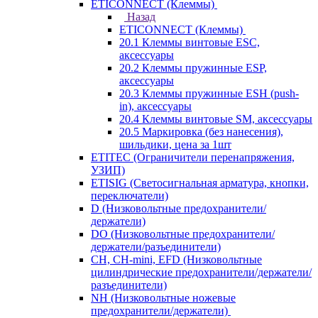
ETICONNECT (Клеммы)
Назад
ETICONNECT (Клеммы)
20.1 Клеммы винтовые ESC,
аксессуары
20.2 Клеммы пружинные ESP,
аксессуары
20.3 Клеммы пружинные ESH (push-
in), аксессуары
20.4 Клеммы винтовые SM, аксессуары
20.5 Маркировка (без нанесения),
шильдики, цена за 1шт
ETITEC (Ограничители перенапряжения,
УЗИП)
ETISIG (Светосигнальная арматура, кнопки,
переключатели)
D (Низковольтные предохранители/
держатели)
DO (Низковольтные предохранители/
держатели/разъединители)
CH, CH-mini, EFD (Низковольтные
цилиндрические предохранители/держатели/
разъединители)
NH (Низковольтные ножевые
предохранители/держатели)