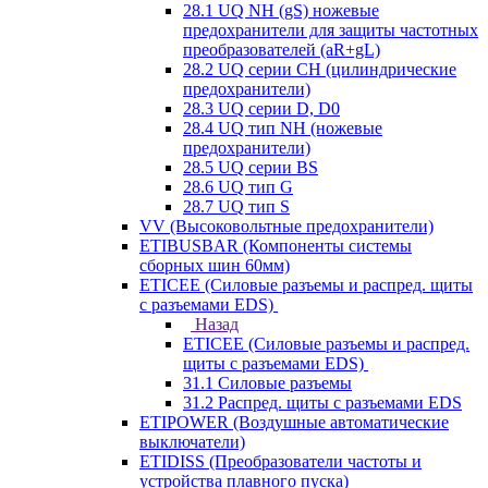
28.1 UQ NH (gS) ножевые
предохранители для защиты частотных
преобразователей (aR+gL)
28.2 UQ серии CH (цилиндрические
предохранители)
28.3 UQ серии D, D0
28.4 UQ тип NH (ножевые
предохранители)
28.5 UQ серии BS
28.6 UQ тип G
28.7 UQ тип S
VV (Высоковольтные предохранители)
ETIBUSBAR (Компоненты системы
сборных шин 60мм)
ETICEE (Силовые разъемы и распред. щиты
с разъемами EDS)
Назад
ETICEE (Силовые разъемы и распред.
щиты с разъемами EDS)
31.1 Силовые разъемы
31.2 Распред. щиты с разъемами EDS
ETIPOWER (Воздушные автоматические
выключатели)
ETIDISS (Преобразователи частоты и
устройства плавного пуска)