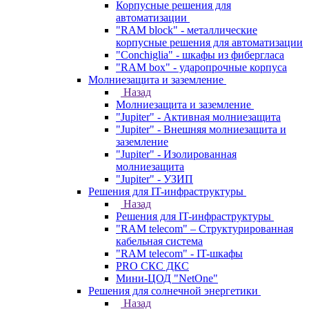
Корпусные решения для
автоматизации
"RAM block" - металлические
корпусные решения для автоматизации
"Conchiglia" - шкафы из фибергласа
"RAM box" - ударопрочные корпуса
Молниезащита и заземление
Назад
Молниезащита и заземление
"Jupiter" - Активная молниезащита
"Jupiter" - Внешняя молниезащита и
заземление
"Jupiter" - Изолированная
молниезащита
"Jupiter" - УЗИП
Решения для IT-инфраструктуры
Назад
Решения для IT-инфраструктуры
"RAM telecom" – Структурированная
кабельная система
"RAM telecom" - IT-шкафы
PRO СКС ДКС
Мини-ЦОД "NetOne"
Решения для солнечной энергетики
Назад