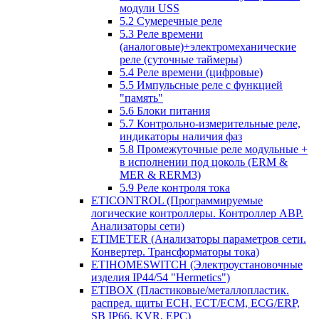
модули USS
5.2 Сумеречные реле
5.3 Реле времени
(аналоговые)+электромеханические
реле (суточные таймеры)
5.4 Реле времени (цифровые)
5.5 Импульсные реле с функцией
"память"
5.6 Блоки питания
5.7 Контрольно-измерительные реле,
индикаторы наличия фаз
5.8 Промежуточные реле модульные +
в исполнении под цоколь (ERM &
MER & RERM3)
5.9 Реле контроля тока
ETICONTROL (Программируемые
логические контроллеры. Контроллер АВР.
Анализаторы сети)
ETIMETER (Анализаторы параметров сети.
Конвертер. Трансформаторы тока)
ETIHOMESWITCH (Электроустановочные
изделия IP44/54 "Hermetics")
ETIBOX (Пластиковые/металлопластик.
распред. щиты ECH, ECT/ECM, ECG/ERP,
SB IP66, KVR, EPC)