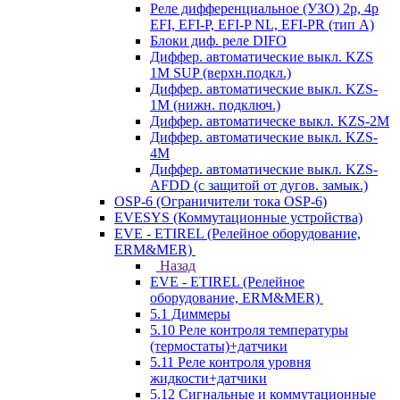
Реле дифференциальное (УЗО) 2р, 4р
EFI, EFI-P, EFI-P NL, EFI-PR (тип A)
Блоки диф. реле DIFO
Диффер. автоматические выкл. KZS
1M SUP (верхн.подкл.)
Диффер. автоматические выкл. KZS-
1M (нижн. подключ.)
Диффер. автоматическе выкл. KZS-2M
Диффер. автоматические выкл. KZS-
4M
Диффер. автоматические выкл. KZS-
AFDD (с защитой от дугов. замык.)
OSP-6 (Ограничители тока OSP-6)
EVESYS (Коммутационные устройства)
EVE - ETIREL (Релейное оборудование,
ERM&MER)
Назад
EVE - ETIREL (Релейное
оборудование, ERM&MER)
5.1 Диммеры
5.10 Реле контроля температуры
(термостаты)+датчики
5.11 Реле контроля уровня
жидкости+датчики
5.12 Сигнальные и коммутационные