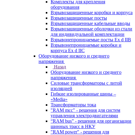
Комплекты для крепления
оборудования
Взрывозащищенные коробки и корпуса
Взрывозащищенные посты
Взрывозащищенные кабельные вводы
Взрывозащищенные оболочки из стали
для индивидуальной комплектации
Взрывонепроницаемые посты Ex d IIB
Взрывонепроницаемые коробки и
корпуса Ex d IIС
Оборудование низкого и среднего
напряжения
Назад
Оборудование низкого и среднего
напряжения
Силовые трансформаторы с литой
изоляцией
Гибкие изолированные шины –
«Media»
Трансформаторы тока
"RAM mcc" - решения для систем
управления электродвигателями
“RAM bus” - решения для организации
шинных трасс в НКУ
"RAM power" - решения для