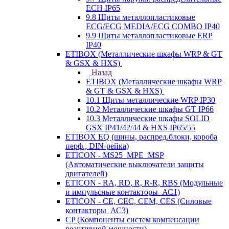
ECH IP65
9.8 Щиты металлопластиковые
ECG/ECG MEDIA/ECG COMBO IP40
9.9 Щиты металлопластиковые ERP
IP40
ETIBOX (Металлические шкафы WRP & GT
& GSX & HXS)
Назад
ETIBOX (Металлические шкафы WRP
& GT & GSX & HXS)
10.1 Щиты металлические WRP IP30
10.2 Металлические шкафы GT IP66
10.3 Металлические шкафы SOLID
GSX IP41/42/44 & HXS IP65/55
ETIBOX EQ (шины, распред.блоки, короба
перф., DIN-рейка)
ETICON - MS25_MPE_MSP
(Автоматические выключатели защиты
двигателей)
ETICON - RA, RD, R, R-R, RBS (Модульные
и импульсные контакторы_АС1)
ETICON - CE, CEC, CEM, CES (Силовые
контакторы_АС3)
CP (Компоненты систем компенсации
реактивной мощности)