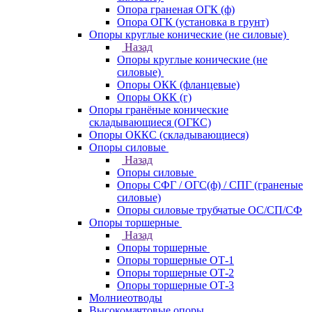
Опора граненая ОГК (ф)
Опора ОГК (установка в грунт)
Опоры круглые конические (не силовые)
Назад
Опоры круглые конические (не
силовые)
Опоры ОКК (фланцевые)
Опоры ОКК (г)
Опоры гранёные конические
складывающиеся (ОГКС)
Опоры ОККС (складывающиеся)
Опоры силовые
Назад
Опоры силовые
Опоры СФГ / ОГС(ф) / СПГ (граненые
силовые)
Опоры силовые трубчатые ОС/СП/СФ
Опоры торшерные
Назад
Опоры торшерные
Опоры торшерные ОТ-1
Опоры торшерные ОТ-2
Опоры торшерные ОТ-3
Молниеотводы
Высокомачтовые опоры