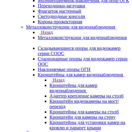
Молниеприемник-наконечник для опор ОГК
Переходники-заглушки
Флагшток настенный
Светодиодные консоли
Корона прожекторная
Металлоконструкции для видеонаблюдения
Назад
Металлоконструкции для видеонаблюдения
Складывающиеся опоры для видеокамер
серии СООС
Стационарные опоры для видеокамер серии
ООС
Наклоняемые опоры ОГН
Кронштейны для камер видеонаблюдения
Назад
Кронштейны для камер
видеонаблюдения
Адаптер крепление камеры на столб
Кронштейн видеокамеры на мост/
переход
Кронштейны для камеры на столб
Кронштейн для камеры на стену
Кронштейны для установки камер на
кровлю и парапет крыши