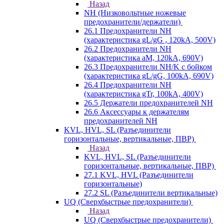
Назад
NH (Низковольтные ножевые
предохранители/держатели)
26.1 Предохранители NH
(характеристика gL/gG , 120kA, 500V)
26.2 Предохранители NH
(характеристика aM, 120kA, 690V)
26.3 Предохранители NH/K с бойком
(характеристика gL/gG, 100kA, 690V)
26.4 Предохранители NH
(характеристика gTr, 100kA, 400V)
26.5 Держатели предохранителей NH
26.6 Аксессуары к держателям
предохранителей NH
KVL, HVL, SL (Разъединители
горизонтальные, вертикальные, ПВР)
Назад
KVL, HVL, SL (Разъединители
горизонтальные, вертикальные, ПВР)
27.1 KVL, HVL (Разъединители
горизонтальные)
27.2 SL (Разъединители вертикальные)
UQ (Сверхбыстрые предохранители)
Назад
UQ (Сверхбыстрые предохранители)