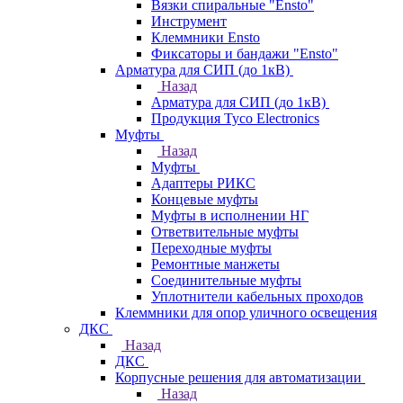
Вязки спиральные "Ensto"
Инструмент
Клеммники Ensto
Фиксаторы и бандажи "Ensto"
Арматура для СИП (до 1кВ)
Назад
Арматура для СИП (до 1кВ)
Продукция Tyco Electronics
Муфты
Назад
Муфты
Адаптеры РИКС
Концевые муфты
Муфты в исполнении НГ
Ответвительные муфты
Переходные муфты
Ремонтные манжеты
Соединительные муфты
Уплотнители кабельных проходов
Клеммники для опор уличного освещения
ДКС
Назад
ДКС
Корпусные решения для автоматизации
Назад