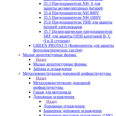
35.3 Предохранители NH, S для
защиты акуммуляторных батарей
35.4 Предохранители NH 800V
35.5 Предохранители NH 1000V
35.6 Предохранители TRB для защиты
батарей электрокаров
35.7 Цилиндрические предохранители
SRF для защиты ОПН категорий B, C
(I и II ступени)
GREEN PROTECT (Компоненты для защиты
фотоэлектрических систем)
Малые архитектурные формы
Назад
Малые архитектурные формы
Заборы и ограждения
Металлоконструкции дорожной инфраструктуры
Назад
Металлоконструкции дорожной
инфраструктуры
Гараж для мотоцикла
Дорожные ограждения
Назад
Дорожные ограждения
Барьерное дорожное ограждение
Барьерное мостовое ограждение 11МО