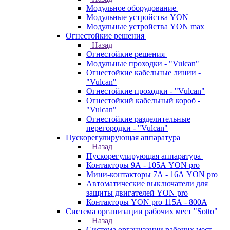
Модульное оборудование
Модульные устройства YON
Модульные устройства YON max
Огнестойкие решения
Назад
Огнестойкие решения
Модульные проходки - "Vulcan"
Огнестойкие кабельные линии -
"Vulcan"
Огнестойкие проходки - "Vulcan"
Огнестойкий кабельный короб -
"Vulcan"
Огнестойкие разделительные
перегородки - "Vulcan"
Пускорегулирующая аппаратура
Назад
Пускорегулирующая аппаратура
Контакторы 9А - 105А YON pro
Мини-контакторы 7А - 16А YON pro
Автоматические выключатели для
защиты двигателей YON pro
Контакторы YON pro 115А - 800А
Система организации рабочих мест "Sotto"
Назад
Система организации рабочих мест