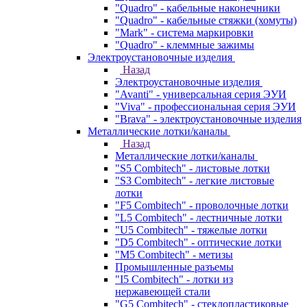
"Quadro" - кабельные наконечники
"Quadro" - кабельные стяжки (хомуты)
"Mark" - система маркировки
"Quadro" - клеммные зажимы
Электроустановочные изделия
Назад
Электроустановочные изделия
"Avanti" - универсальная серия ЭУИ
"Viva" - профессиональная серия ЭУИ
"Brava" - электроустановочные изделия
Металлические лотки/каналы
Назад
Металлические лотки/каналы
"S5 Combitech" - листовые лотки
"S3 Combitech" - легкие листовые
лотки
"F5 Combitech" - проволочные лотки
"L5 Combitech" - лестничные лотки
"U5 Combitech" - тяжелые лотки
"D5 Combitech" - оптические лотки
"M5 Combitech" - метизы
Промышленные разъемы
"I5 Combitech" - лотки из
нержавеющей стали
"G5 Combitech" - стеклопластиковые