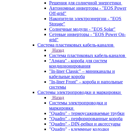
Решения для солнечной энергетики
Автономные инверторы - "EOS Power
Off-grid"
Накопители электроэнергии - "EOS
Storage"
Солнечные модули - "EOS Solar"
Сетевые инверторы - "EOS Power On-
grid"
Система пластиковых кабель-каналов
Назад
Система пластиковых кабель-каналов
"Angara" - короба для систем
кондиционирования
"In-liner Classic" – миниканалы и
кабельные короба
"In-liner Front" – короба и напольные
системы
Системы электропроводки и маркировки
Назад
Системы электропроводки и
маркировки
"Quadro" - термоусаживаемые трубки
"Quadro" - перфорированные короба
"Quadro" - DIN-рейки и аксессуары
"Quadro" - клеммные колодки