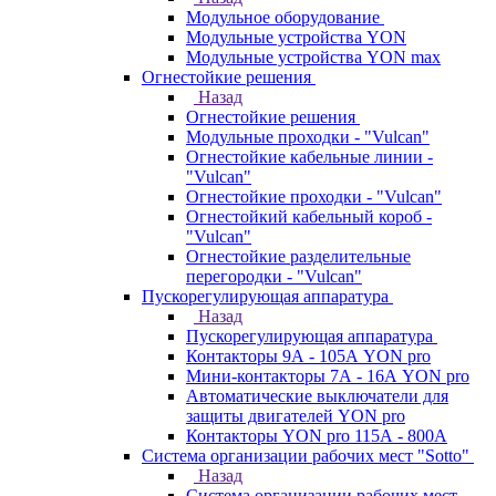
Модульное оборудование
Модульные устройства YON
Модульные устройства YON max
Огнестойкие решения
Назад
Огнестойкие решения
Модульные проходки - "Vulcan"
Огнестойкие кабельные линии -
"Vulcan"
Огнестойкие проходки - "Vulcan"
Огнестойкий кабельный короб -
"Vulcan"
Огнестойкие разделительные
перегородки - "Vulcan"
Пускорегулирующая аппаратура
Назад
Пускорегулирующая аппаратура
Контакторы 9А - 105А YON pro
Мини-контакторы 7А - 16А YON pro
Автоматические выключатели для
защиты двигателей YON pro
Контакторы YON pro 115А - 800А
Система организации рабочих мест "Sotto"
Назад
Система организации рабочих мест