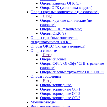
Опора граненая ОГК (ф)
Опора ОГК (установка в грунт)
Опоры круглые конические (не силовые)
Назад
Опоры круглые конические (не
силовые)
Опоры ОКК (фланцевые)
Опоры ОКК (г)
Опоры гранёные конические
складывающиеся (ОГКС)
Опоры ОККС (складывающиеся)
Опоры силовые
Назад
Опоры силовые
Опоры СФГ / ОГС(ф) / СПГ (граненые
силовые)
Опоры силовые трубчатые ОС/СП/СФ
Опоры торшерные
Назад
Опоры торшерные
Опоры торшерные ОТ-1
Опоры торшерные ОТ-2
Опоры торшерные ОТ-3
Молниеотводы
Высокомачтовые опоры