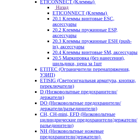
ETICONNECT (Клеммы)
Назад
ETICONNECT (Клеммы)
20.1 Клеммы винтовые ESC,
аксессуары
20.2 Клеммы пружинные ESP,
аксессуары
20.3 Клеммы пружинные ESH (push-
in), аксессуары
20.4 Клеммы винтовые SM, аксессуары
20.5 Маркировка (без нанесения),
шильдики, цена за 1шт
ETITEC (Ограничители перенапряжения,
УЗИП)
ETISIG (Светосигнальная арматура, кнопки,
переключатели)
D (Низковольтные предохранители/
держатели)
DO (Низковольтные предохранители/
держатели/разъединители)
CH, CH-mini, EFD (Низковольтные
цилиндрические предохранители/держатели/
разъединители)
NH (Низковольтные ножевые
предохранители/держатели)