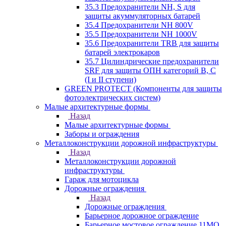
35.3 Предохранители NH, S для
защиты акуммуляторных батарей
35.4 Предохранители NH 800V
35.5 Предохранители NH 1000V
35.6 Предохранители TRB для защиты
батарей электрокаров
35.7 Цилиндрические предохранители
SRF для защиты ОПН категорий B, C
(I и II ступени)
GREEN PROTECT (Компоненты для защиты
фотоэлектрических систем)
Малые архитектурные формы
Назад
Малые архитектурные формы
Заборы и ограждения
Металлоконструкции дорожной инфраструктуры
Назад
Металлоконструкции дорожной
инфраструктуры
Гараж для мотоцикла
Дорожные ограждения
Назад
Дорожные ограждения
Барьерное дорожное ограждение
Барьерное мостовое ограждение 11МО