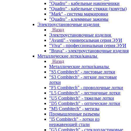
"Quadro" - кабельные наконечники
"Quadro" - кабельные стяжки (хомуты)
"Mark" - система маркировки
"Quadro" - клеммные зажимы
Электроустановочные изделия
Назад
Электроустановочные изделия
"Avanti" - универсальная серия ЭУИ
"Viva" - профессиональная серия ЭУИ
"Brava" - электроустановочные изделия
Металлические лотки/каналы
Назад
Металлические лотки/каналы
"S5 Combitech" - листовые лотки
"S3 Combitech" - легкие листовые
лотки
"F5 Combitech" - проволочные лотки
"L5 Combitech" - лестничные лотки
"U5 Combitech" - тяжелые лотки
"D5 Combitech" - оптические лотки
"M5 Combitech" - метизы
Промышленные разъемы
"I5 Combitech" - лотки из
нержавеющей стали
"G5 Combitech" - стеклопластиковые