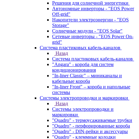
Решения для солнечной энергетики
Автономные инверторы - "EOS Power
Off-grid"
Накопители электроэнергии - "EOS
Storage"
Солнечные модули - "EOS Solar"
Сетевые инверторы - "EOS Power On-
grid"
Система пластиковых кабель-каналов
Назад
Система пластиковых кабель-каналов
"Angara" - короба для систем
кондиционирования
"In-liner Classic" – миниканалы и
кабельные короба
"In-liner Front" – короба и напольные
системы
Системы электропроводки и маркировки
Назад
Системы электропроводки и
маркировки
"Quadro" - термоусаживаемые трубки
"Quadro" - перфорированные короба
"Quadro" - DIN-рейки и аксессуары
"Quadro" - клеммные колодки