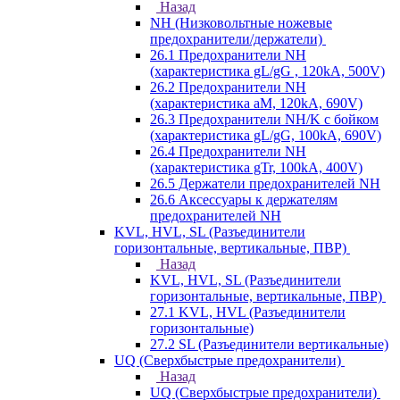
Назад
NH (Низковольтные ножевые
предохранители/держатели)
26.1 Предохранители NH
(характеристика gL/gG , 120kA, 500V)
26.2 Предохранители NH
(характеристика aM, 120kA, 690V)
26.3 Предохранители NH/K с бойком
(характеристика gL/gG, 100kA, 690V)
26.4 Предохранители NH
(характеристика gTr, 100kA, 400V)
26.5 Держатели предохранителей NH
26.6 Аксессуары к держателям
предохранителей NH
KVL, HVL, SL (Разъединители
горизонтальные, вертикальные, ПВР)
Назад
KVL, HVL, SL (Разъединители
горизонтальные, вертикальные, ПВР)
27.1 KVL, HVL (Разъединители
горизонтальные)
27.2 SL (Разъединители вертикальные)
UQ (Сверхбыстрые предохранители)
Назад
UQ (Сверхбыстрые предохранители)