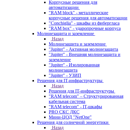
Корпусные решения для
автоматизации
"RAM block" - металлические
корпусные решения для автоматизации
"Conchiglia" - шкафы из фибергласа
"RAM box" - ударопрочные корпуса
Молниезащита и заземление
Назад
Молниезащита и заземление
"Jupiter" - Активная молниезащита
"Jupiter" - Внешняя молниезащита и
заземление
"Jupiter" - Изолированная
молниезащита
"Jupiter" - УЗИП
Решения для IT-инфраструктуры
Назад
Решения для IT-инфраструктуры
"RAM telecom" – Структурированная
кабельная система
"RAM telecom" - IT-шкафы
PRO СКС ДКС
Мини-ЦОД "NetOne"
Решения для солнечной энергетики
Назад