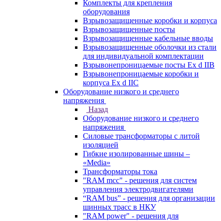
Комплекты для крепления
оборудования
Взрывозащищенные коробки и корпуса
Взрывозащищенные посты
Взрывозащищенные кабельные вводы
Взрывозащищенные оболочки из стали
для индивидуальной комплектации
Взрывонепроницаемые посты Ex d IIB
Взрывонепроницаемые коробки и
корпуса Ex d IIС
Оборудование низкого и среднего
напряжения
Назад
Оборудование низкого и среднего
напряжения
Силовые трансформаторы с литой
изоляцией
Гибкие изолированные шины –
«Media»
Трансформаторы тока
"RAM mcc" - решения для систем
управления электродвигателями
“RAM bus” - решения для организации
шинных трасс в НКУ
"RAM power" - решения для