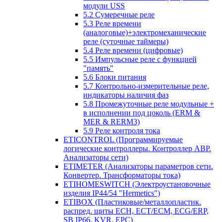
модули USS
5.2 Сумеречные реле
5.3 Реле времени
(аналоговые)+электромеханические
реле (суточные таймеры)
5.4 Реле времени (цифровые)
5.5 Импульсные реле с функцией
"память"
5.6 Блоки питания
5.7 Контрольно-измерительные реле,
индикаторы наличия фаз
5.8 Промежуточные реле модульные +
в исполнении под цоколь (ERM &
MER & RERM3)
5.9 Реле контроля тока
ETICONTROL (Программируемые
логические контроллеры. Контроллер АВР.
Анализаторы сети)
ETIMETER (Анализаторы параметров сети.
Конвертер. Трансформаторы тока)
ETIHOMESWITCH (Электроустановочные
изделия IP44/54 "Hermetics")
ETIBOX (Пластиковые/металлопластик.
распред. щиты ECH, ECT/ECM, ECG/ERP,
SB IP66, KVR, EPC)