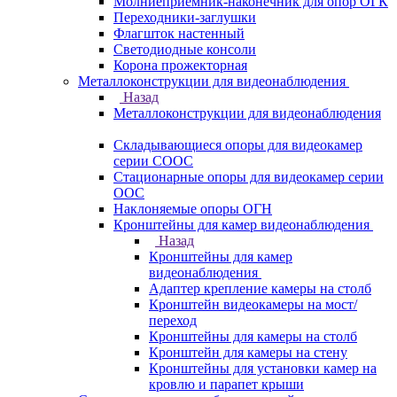
Молниеприемник-наконечник для опор ОГК
Переходники-заглушки
Флагшток настенный
Светодиодные консоли
Корона прожекторная
Металлоконструкции для видеонаблюдения
Назад
Металлоконструкции для видеонаблюдения
Складывающиеся опоры для видеокамер
серии СООС
Стационарные опоры для видеокамер серии
ООС
Наклоняемые опоры ОГН
Кронштейны для камер видеонаблюдения
Назад
Кронштейны для камер
видеонаблюдения
Адаптер крепление камеры на столб
Кронштейн видеокамеры на мост/
переход
Кронштейны для камеры на столб
Кронштейн для камеры на стену
Кронштейны для установки камер на
кровлю и парапет крыши