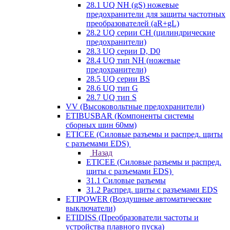
28.1 UQ NH (gS) ножевые
предохранители для защиты частотных
преобразователей (aR+gL)
28.2 UQ серии CH (цилиндрические
предохранители)
28.3 UQ серии D, D0
28.4 UQ тип NH (ножевые
предохранители)
28.5 UQ серии BS
28.6 UQ тип G
28.7 UQ тип S
VV (Высоковольтные предохранители)
ETIBUSBAR (Компоненты системы
сборных шин 60мм)
ETICEE (Силовые разъемы и распред. щиты
с разъемами EDS)
Назад
ETICEE (Силовые разъемы и распред.
щиты с разъемами EDS)
31.1 Силовые разъемы
31.2 Распред. щиты с разъемами EDS
ETIPOWER (Воздушные автоматические
выключатели)
ETIDISS (Преобразователи частоты и
устройства плавного пуска)