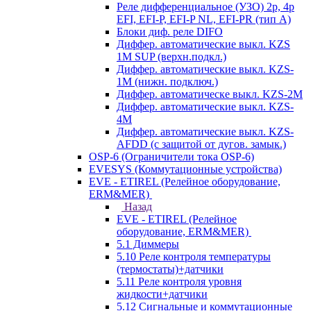
Реле дифференциальное (УЗО) 2р, 4р
EFI, EFI-P, EFI-P NL, EFI-PR (тип A)
Блоки диф. реле DIFO
Диффер. автоматические выкл. KZS
1M SUP (верхн.подкл.)
Диффер. автоматические выкл. KZS-
1M (нижн. подключ.)
Диффер. автоматическе выкл. KZS-2M
Диффер. автоматические выкл. KZS-
4M
Диффер. автоматические выкл. KZS-
AFDD (с защитой от дугов. замык.)
OSP-6 (Ограничители тока OSP-6)
EVESYS (Коммутационные устройства)
EVE - ETIREL (Релейное оборудование,
ERM&MER)
Назад
EVE - ETIREL (Релейное
оборудование, ERM&MER)
5.1 Диммеры
5.10 Реле контроля температуры
(термостаты)+датчики
5.11 Реле контроля уровня
жидкости+датчики
5.12 Сигнальные и коммутационные