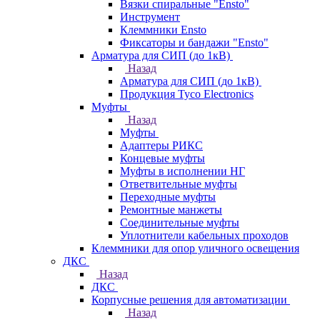
Вязки спиральные "Ensto"
Инструмент
Клеммники Ensto
Фиксаторы и бандажи "Ensto"
Арматура для СИП (до 1кВ)
Назад
Арматура для СИП (до 1кВ)
Продукция Tyco Electronics
Муфты
Назад
Муфты
Адаптеры РИКС
Концевые муфты
Муфты в исполнении НГ
Ответвительные муфты
Переходные муфты
Ремонтные манжеты
Соединительные муфты
Уплотнители кабельных проходов
Клеммники для опор уличного освещения
ДКС
Назад
ДКС
Корпусные решения для автоматизации
Назад