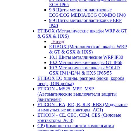
ECH IP65
9.8 Щиты металлопластиковые
ECG/ECG MEDIA/ECG COMBO IP40
9.9 Щиты металлопластиковые ERP
IP40
ETIBOX (Металлические шкафы WRP & GT
& GSX & HXS)
Назад
ETIBOX (Металлические шкафы WRP
& GT & GSX & HXS)
10.1 Щиты металлические WRP IP30
10.2 Металлические шкафы GT IP66
10.3 Металлические шкафы SOLID
GSX IP41/42/44 & HXS IP65/55
ETIBOX EQ (шины, распред.блоки, короба
перф., DIN-рейка)
ETICON - MS25_MPE_MSP
(Автоматические выключатели защиты
двигателей)
ETICON - RA, RD, R, R-R, RBS (Модульные
и импульсные контакторы_АС1)
ETICON - CE, CEC, CEM, CES (Силовые
контакторы_АС3)
CP (Компоненты систем компенсации
реактивной мощности)