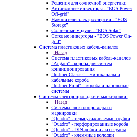
Решения для солнечной энергетики
Автономные инверторы - "EOS Power
Off-grid"
Накопители электроэнергии - "EOS
Storage"
Солнечные модули - "EOS Solar"
Сетевые инверторы - "EOS Power On-
grid"
Система пластиковых кабель-каналов
Назад
Система пластиковых кабель-каналов
"Angara" - короба для систем
кондиционирования
"In-liner Classic" – миниканалы и
кабельные короба
"In-liner Front" – короба и напольные
системы
Системы электропроводки и маркировки
Назад
Системы электропроводки и
маркировки
"Quadro" - термоусаживаемые трубки
"Quadro" - перфорированные короба
"Quadro" - DIN-рейки и аксессуары
"Quadro" - клеммные колодки