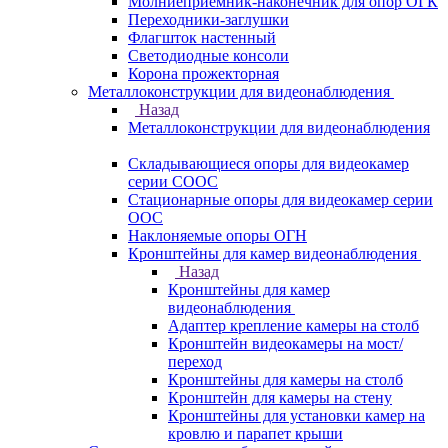
Молниеприемник-наконечник для опор ОГК
Переходники-заглушки
Флагшток настенный
Светодиодные консоли
Корона прожекторная
Металлоконструкции для видеонаблюдения
Назад
Металлоконструкции для видеонаблюдения
Складывающиеся опоры для видеокамер
серии СООС
Стационарные опоры для видеокамер серии
ООС
Наклоняемые опоры ОГН
Кронштейны для камер видеонаблюдения
Назад
Кронштейны для камер
видеонаблюдения
Адаптер крепление камеры на столб
Кронштейн видеокамеры на мост/
переход
Кронштейны для камеры на столб
Кронштейн для камеры на стену
Кронштейны для установки камер на
кровлю и парапет крыши