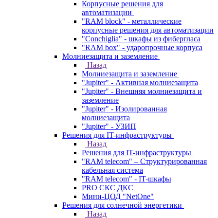
Корпусные решения для
автоматизации
"RAM block" - металлические
корпусные решения для автоматизации
"Conchiglia" - шкафы из фибергласа
"RAM box" - ударопрочные корпуса
Молниезащита и заземление
Назад
Молниезащита и заземление
"Jupiter" - Активная молниезащита
"Jupiter" - Внешняя молниезащита и
заземление
"Jupiter" - Изолированная
молниезащита
"Jupiter" - УЗИП
Решения для IT-инфраструктуры
Назад
Решения для IT-инфраструктуры
"RAM telecom" – Структурированная
кабельная система
"RAM telecom" - IT-шкафы
PRO СКС ДКС
Мини-ЦОД "NetOne"
Решения для солнечной энергетики
Назад