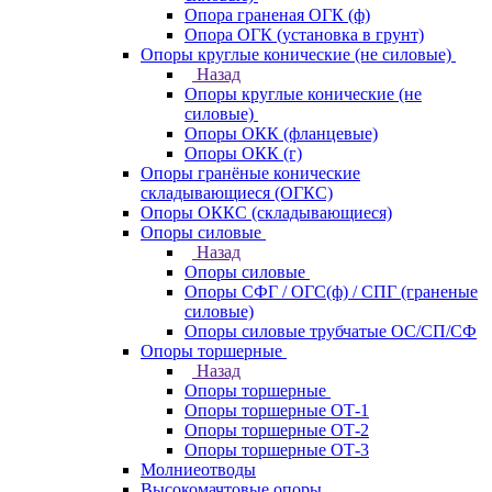
Опора граненая ОГК (ф)
Опора ОГК (установка в грунт)
Опоры круглые конические (не силовые)
Назад
Опоры круглые конические (не
силовые)
Опоры ОКК (фланцевые)
Опоры ОКК (г)
Опоры гранёные конические
складывающиеся (ОГКС)
Опоры ОККС (складывающиеся)
Опоры силовые
Назад
Опоры силовые
Опоры СФГ / ОГС(ф) / СПГ (граненые
силовые)
Опоры силовые трубчатые ОС/СП/СФ
Опоры торшерные
Назад
Опоры торшерные
Опоры торшерные ОТ-1
Опоры торшерные ОТ-2
Опоры торшерные ОТ-3
Молниеотводы
Высокомачтовые опоры