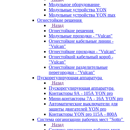
Модульное оборудование
Модульные устройства YON
Модульные устройства YON max
Огнестойкие решения
Назад
Огнестойкие решения
Модульные проходки - "Vulcan"
Огнестойкие кабельные линии -
"Vulcan"
Огнестойкие проходки - "Vulcan"
Огнестойкий кабельный короб -
"Vulcan"
Огнестойкие разделительные
перегородки - "Vulcan"
Пускорегулирующая аппаратура
Назад
Пускорегулирующая аппаратура
Контакторы 9А - 105А YON pro
Мини-контакторы 7А - 16А YON pro
Автоматические выключатели для
защиты двигателей YON pro
Контакторы YON pro 115А - 800А
Система организации рабочих мест "Sotto"
Назад
Система организации рабочих мест