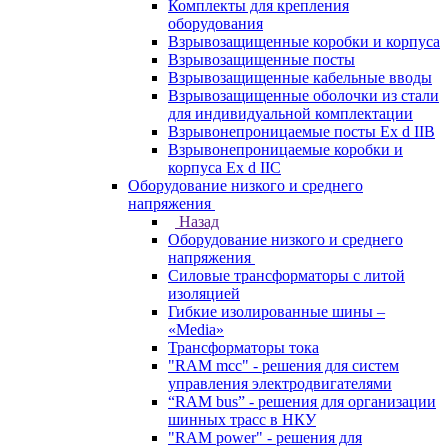
Комплекты для крепления
оборудования
Взрывозащищенные коробки и корпуса
Взрывозащищенные посты
Взрывозащищенные кабельные вводы
Взрывозащищенные оболочки из стали
для индивидуальной комплектации
Взрывонепроницаемые посты Ex d IIB
Взрывонепроницаемые коробки и
корпуса Ex d IIС
Оборудование низкого и среднего
напряжения
Назад
Оборудование низкого и среднего
напряжения
Силовые трансформаторы с литой
изоляцией
Гибкие изолированные шины –
«Media»
Трансформаторы тока
"RAM mcc" - решения для систем
управления электродвигателями
“RAM bus” - решения для организации
шинных трасс в НКУ
"RAM power" - решения для