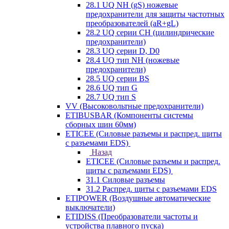
28.1 UQ NH (gS) ножевые
предохранители для защиты частотных
преобразователей (aR+gL)
28.2 UQ серии CH (цилиндрические
предохранители)
28.3 UQ серии D, D0
28.4 UQ тип NH (ножевые
предохранители)
28.5 UQ серии BS
28.6 UQ тип G
28.7 UQ тип S
VV (Высоковольтные предохранители)
ETIBUSBAR (Компоненты системы
сборных шин 60мм)
ETICEE (Силовые разъемы и распред. щиты
с разъемами EDS)
Назад
ETICEE (Силовые разъемы и распред.
щиты с разъемами EDS)
31.1 Силовые разъемы
31.2 Распред. щиты с разъемами EDS
ETIPOWER (Воздушные автоматические
выключатели)
ETIDISS (Преобразователи частоты и
устройства плавного пуска)