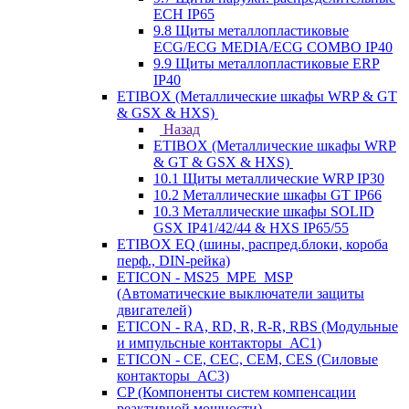
ECH IP65
9.8 Щиты металлопластиковые
ECG/ECG MEDIA/ECG COMBO IP40
9.9 Щиты металлопластиковые ERP
IP40
ETIBOX (Металлические шкафы WRP & GT
& GSX & HXS)
Назад
ETIBOX (Металлические шкафы WRP
& GT & GSX & HXS)
10.1 Щиты металлические WRP IP30
10.2 Металлические шкафы GT IP66
10.3 Металлические шкафы SOLID
GSX IP41/42/44 & HXS IP65/55
ETIBOX EQ (шины, распред.блоки, короба
перф., DIN-рейка)
ETICON - MS25_MPE_MSP
(Автоматические выключатели защиты
двигателей)
ETICON - RA, RD, R, R-R, RBS (Модульные
и импульсные контакторы_АС1)
ETICON - CE, CEC, CEM, CES (Силовые
контакторы_АС3)
CP (Компоненты систем компенсации
реактивной мощности)