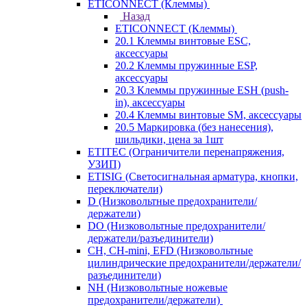
ETICONNECT (Клеммы)
Назад
ETICONNECT (Клеммы)
20.1 Клеммы винтовые ESC,
аксессуары
20.2 Клеммы пружинные ESP,
аксессуары
20.3 Клеммы пружинные ESH (push-
in), аксессуары
20.4 Клеммы винтовые SM, аксессуары
20.5 Маркировка (без нанесения),
шильдики, цена за 1шт
ETITEC (Ограничители перенапряжения,
УЗИП)
ETISIG (Светосигнальная арматура, кнопки,
переключатели)
D (Низковольтные предохранители/
держатели)
DO (Низковольтные предохранители/
держатели/разъединители)
CH, CH-mini, EFD (Низковольтные
цилиндрические предохранители/держатели/
разъединители)
NH (Низковольтные ножевые
предохранители/держатели)