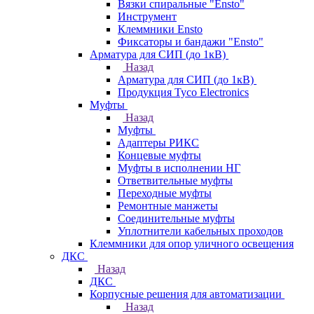
Вязки спиральные "Ensto"
Инструмент
Клеммники Ensto
Фиксаторы и бандажи "Ensto"
Арматура для СИП (до 1кВ)
Назад
Арматура для СИП (до 1кВ)
Продукция Tyco Electronics
Муфты
Назад
Муфты
Адаптеры РИКС
Концевые муфты
Муфты в исполнении НГ
Ответвительные муфты
Переходные муфты
Ремонтные манжеты
Соединительные муфты
Уплотнители кабельных проходов
Клеммники для опор уличного освещения
ДКС
Назад
ДКС
Корпусные решения для автоматизации
Назад