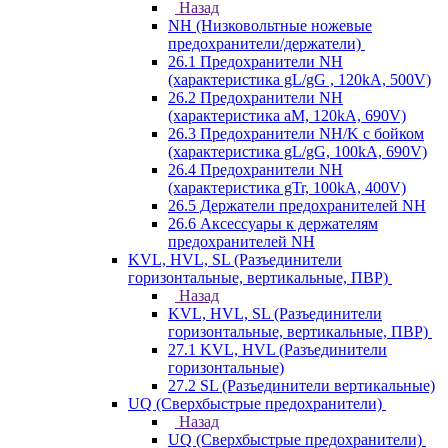
Назад
NH (Низковольтные ножевые
предохранители/держатели)
26.1 Предохранители NH
(характеристика gL/gG , 120kA, 500V)
26.2 Предохранители NH
(характеристика aM, 120kA, 690V)
26.3 Предохранители NH/K с бойком
(характеристика gL/gG, 100kA, 690V)
26.4 Предохранители NH
(характеристика gTr, 100kA, 400V)
26.5 Держатели предохранителей NH
26.6 Аксессуары к держателям
предохранителей NH
KVL, HVL, SL (Разъединители
горизонтальные, вертикальные, ПВР)
Назад
KVL, HVL, SL (Разъединители
горизонтальные, вертикальные, ПВР)
27.1 KVL, HVL (Разъединители
горизонтальные)
27.2 SL (Разъединители вертикальные)
UQ (Сверхбыстрые предохранители)
Назад
UQ (Сверхбыстрые предохранители)