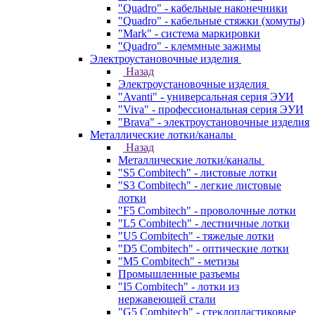
"Quadro" - кабельные наконечники
"Quadro" - кабельные стяжки (хомуты)
"Mark" - система маркировки
"Quadro" - клеммные зажимы
Электроустановочные изделия
Назад
Электроустановочные изделия
"Avanti" - универсальная серия ЭУИ
"Viva" - профессиональная серия ЭУИ
"Brava" - электроустановочные изделия
Металлические лотки/каналы
Назад
Металлические лотки/каналы
"S5 Combitech" - листовые лотки
"S3 Combitech" - легкие листовые
лотки
"F5 Combitech" - проволочные лотки
"L5 Combitech" - лестничные лотки
"U5 Combitech" - тяжелые лотки
"D5 Combitech" - оптические лотки
"M5 Combitech" - метизы
Промышленные разъемы
"I5 Combitech" - лотки из
нержавеющей стали
"G5 Combitech" - стеклопластиковые