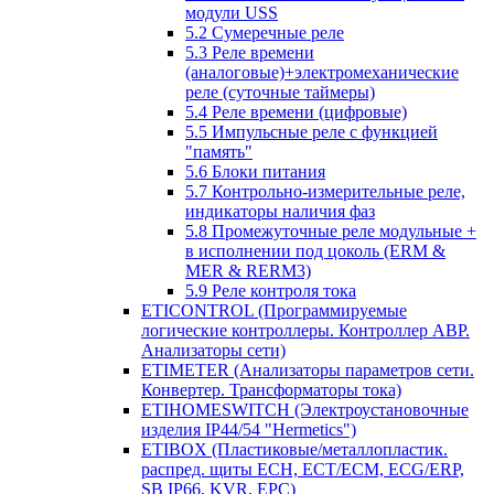
модули USS
5.2 Сумеречные реле
5.3 Реле времени
(аналоговые)+электромеханические
реле (суточные таймеры)
5.4 Реле времени (цифровые)
5.5 Импульсные реле с функцией
"память"
5.6 Блоки питания
5.7 Контрольно-измерительные реле,
индикаторы наличия фаз
5.8 Промежуточные реле модульные +
в исполнении под цоколь (ERM &
MER & RERM3)
5.9 Реле контроля тока
ETICONTROL (Программируемые
логические контроллеры. Контроллер АВР.
Анализаторы сети)
ETIMETER (Анализаторы параметров сети.
Конвертер. Трансформаторы тока)
ETIHOMESWITCH (Электроустановочные
изделия IP44/54 "Hermetics")
ETIBOX (Пластиковые/металлопластик.
распред. щиты ECH, ECT/ECM, ECG/ERP,
SB IP66, KVR, EPC)