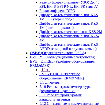
Реле дифференциальное (УЗО) 2р, 4р
EFI, EFI-P, EFI-P NL, EFI-PR (тип A)
Блоки диф. реле DIFO
Диффер. автоматические выкл. KZS
1M SUP (верхн.подкл.)
Диффер. автоматические выкл. KZS-
1M (нижн. подключ.)
Диффер. автоматическе выкл. KZS-2M
Диффер. автоматические выкл. KZS-
4M
Диффер. автоматические выкл. KZS-
AFDD (с защитой от дугов. замык.)
OSP-6 (Ограничители тока OSP-6)
EVESYS (Коммутационные устройства)
EVE - ETIREL (Релейное оборудование,
ERM&MER)
Назад
EVE - ETIREL (Релейное
оборудование, ERM&MER)
5.1 Диммеры
5.10 Реле контроля температуры
(термостаты)+датчики
5.11 Реле контроля уровня
жидкости+датчики
5.12 Сигнальные и коммутационные