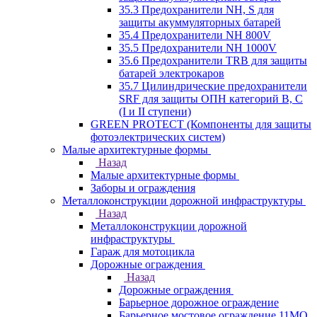
35.3 Предохранители NH, S для
защиты акуммуляторных батарей
35.4 Предохранители NH 800V
35.5 Предохранители NH 1000V
35.6 Предохранители TRB для защиты
батарей электрокаров
35.7 Цилиндрические предохранители
SRF для защиты ОПН категорий B, C
(I и II ступени)
GREEN PROTECT (Компоненты для защиты
фотоэлектрических систем)
Малые архитектурные формы
Назад
Малые архитектурные формы
Заборы и ограждения
Металлоконструкции дорожной инфраструктуры
Назад
Металлоконструкции дорожной
инфраструктуры
Гараж для мотоцикла
Дорожные ограждения
Назад
Дорожные ограждения
Барьерное дорожное ограждение
Барьерное мостовое ограждение 11МО