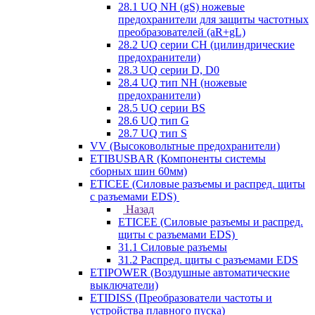
28.1 UQ NH (gS) ножевые
предохранители для защиты частотных
преобразователей (aR+gL)
28.2 UQ серии CH (цилиндрические
предохранители)
28.3 UQ серии D, D0
28.4 UQ тип NH (ножевые
предохранители)
28.5 UQ серии BS
28.6 UQ тип G
28.7 UQ тип S
VV (Высоковольтные предохранители)
ETIBUSBAR (Компоненты системы
сборных шин 60мм)
ETICEE (Силовые разъемы и распред. щиты
с разъемами EDS)
Назад
ETICEE (Силовые разъемы и распред.
щиты с разъемами EDS)
31.1 Силовые разъемы
31.2 Распред. щиты с разъемами EDS
ETIPOWER (Воздушные автоматические
выключатели)
ETIDISS (Преобразователи частоты и
устройства плавного пуска)