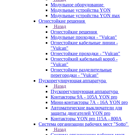
Модульное оборудование
Модульные устройства YON
Модульные устройства YON max
Огнестойкие решения
Назад
Огнестойкие решения
Модульные проходки - "Vulcan"
Огнестойкие кабельные линии -
"Vulcan"
Огнестойкие проходки - "Vulcan"
Огнестойкий кабельный короб -
"Vulcan"
Огнестойкие разделительные
перегородки - "Vulcan"
Пускорегулирующая аппаратура
Назад
Пускорегулирующая аппаратура
Контакторы 9А - 105А YON pro
Мини-контакторы 7А - 16А YON pro
Автоматические выключатели для
защиты двигателей YON pro
Контакторы YON pro 115А - 800А
Система организации рабочих мест "Sotto"
Назад
Система организации рабочих мест