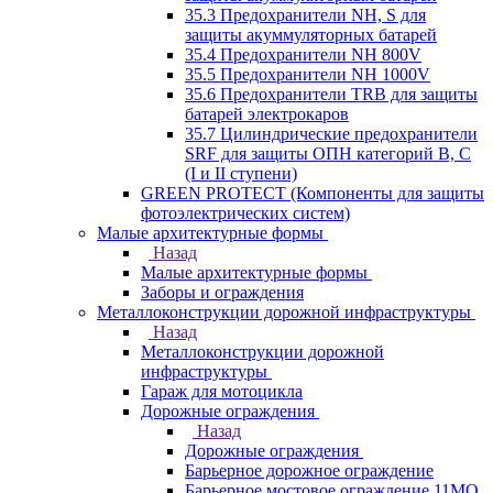
35.3 Предохранители NH, S для
защиты акуммуляторных батарей
35.4 Предохранители NH 800V
35.5 Предохранители NH 1000V
35.6 Предохранители TRB для защиты
батарей электрокаров
35.7 Цилиндрические предохранители
SRF для защиты ОПН категорий B, C
(I и II ступени)
GREEN PROTECT (Компоненты для защиты
фотоэлектрических систем)
Малые архитектурные формы
Назад
Малые архитектурные формы
Заборы и ограждения
Металлоконструкции дорожной инфраструктуры
Назад
Металлоконструкции дорожной
инфраструктуры
Гараж для мотоцикла
Дорожные ограждения
Назад
Дорожные ограждения
Барьерное дорожное ограждение
Барьерное мостовое ограждение 11МО