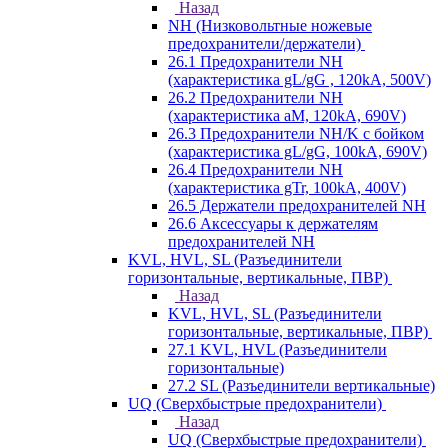
Назад
NH (Низковольтные ножевые
предохранители/держатели)
26.1 Предохранители NH
(характеристика gL/gG , 120kA, 500V)
26.2 Предохранители NH
(характеристика aM, 120kA, 690V)
26.3 Предохранители NH/K с бойком
(характеристика gL/gG, 100kA, 690V)
26.4 Предохранители NH
(характеристика gTr, 100kA, 400V)
26.5 Держатели предохранителей NH
26.6 Аксессуары к держателям
предохранителей NH
KVL, HVL, SL (Разъединители
горизонтальные, вертикальные, ПВР)
Назад
KVL, HVL, SL (Разъединители
горизонтальные, вертикальные, ПВР)
27.1 KVL, HVL (Разъединители
горизонтальные)
27.2 SL (Разъединители вертикальные)
UQ (Сверхбыстрые предохранители)
Назад
UQ (Сверхбыстрые предохранители)