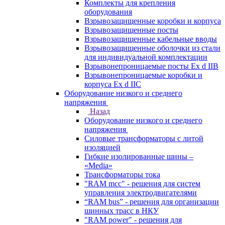
Комплекты для крепления
оборудования
Взрывозащищенные коробки и корпуса
Взрывозащищенные посты
Взрывозащищенные кабельные вводы
Взрывозащищенные оболочки из стали
для индивидуальной комплектации
Взрывонепроницаемые посты Ex d IIB
Взрывонепроницаемые коробки и
корпуса Ex d IIС
Оборудование низкого и среднего
напряжения
Назад
Оборудование низкого и среднего
напряжения
Силовые трансформаторы с литой
изоляцией
Гибкие изолированные шины –
«Media»
Трансформаторы тока
"RAM mcc" - решения для систем
управления электродвигателями
“RAM bus” - решения для организации
шинных трасс в НКУ
"RAM power" - решения для