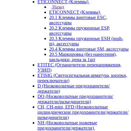
ETICONNECT (Клеммы)
Назад
ETICONNECT (Клеммы)
20.1 Клеммы винтовые ESC,
аксессуары
20.2 Клеммы пружинные ESP,
аксессуары
20.3 Клеммы пружинные ESH (push-
in), аксессуары
20.4 Клеммы винтовые SM, аксессуары
20.5 Маркировка (без нанесения),
шильдики, цена за 1шт
ETITEC (Ограничители перенапряжения,
УЗИП)
ETISIG (Светосигнальная арматура, кнопки,
переключатели)
D (Низковольтные предохранители/
держатели)
DO (Низковольтные предохранители/
держатели/разъединители)
CH, CH-mini, EFD (Низковольтные
цилиндрические предохранители/держатели/
разъединители)
NH (Низковольтные ножевые
предохранители/держатели)