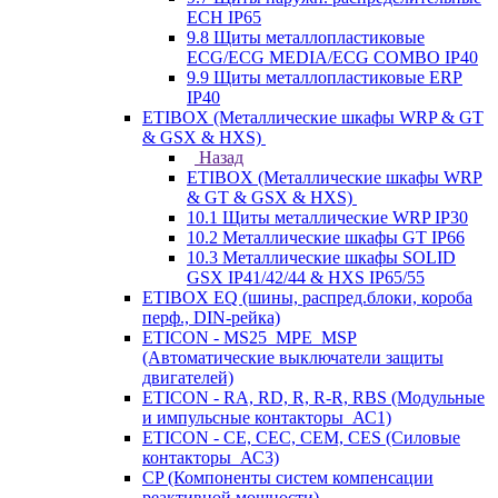
ECH IP65
9.8 Щиты металлопластиковые
ECG/ECG MEDIA/ECG COMBO IP40
9.9 Щиты металлопластиковые ERP
IP40
ETIBOX (Металлические шкафы WRP & GT
& GSX & HXS)
Назад
ETIBOX (Металлические шкафы WRP
& GT & GSX & HXS)
10.1 Щиты металлические WRP IP30
10.2 Металлические шкафы GT IP66
10.3 Металлические шкафы SOLID
GSX IP41/42/44 & HXS IP65/55
ETIBOX EQ (шины, распред.блоки, короба
перф., DIN-рейка)
ETICON - MS25_MPE_MSP
(Автоматические выключатели защиты
двигателей)
ETICON - RA, RD, R, R-R, RBS (Модульные
и импульсные контакторы_АС1)
ETICON - CE, CEC, CEM, CES (Силовые
контакторы_АС3)
CP (Компоненты систем компенсации
реактивной мощности)