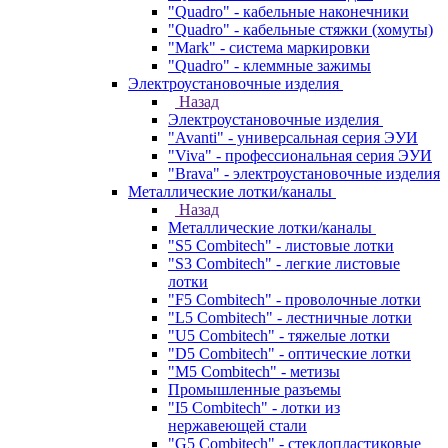
"Quadro" - кабельные наконечники
"Quadro" - кабельные стяжки (хомуты)
"Mark" - система маркировки
"Quadro" - клеммные зажимы
Электроустановочные изделия
Назад
Электроустановочные изделия
"Avanti" - универсальная серия ЭУИ
"Viva" - профессиональная серия ЭУИ
"Brava" - электроустановочные изделия
Металлические лотки/каналы
Назад
Металлические лотки/каналы
"S5 Combitech" - листовые лотки
"S3 Combitech" - легкие листовые
лотки
"F5 Combitech" - проволочные лотки
"L5 Combitech" - лестничные лотки
"U5 Combitech" - тяжелые лотки
"D5 Combitech" - оптические лотки
"M5 Combitech" - метизы
Промышленные разъемы
"I5 Combitech" - лотки из
нержавеющей стали
"G5 Combitech" - стеклопластиковые