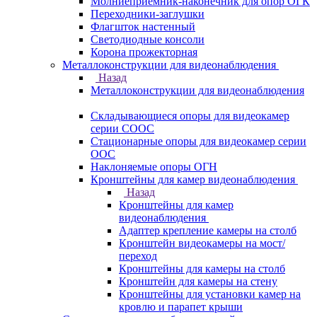
Молниеприемник-наконечник для опор ОГК
Переходники-заглушки
Флагшток настенный
Светодиодные консоли
Корона прожекторная
Металлоконструкции для видеонаблюдения
Назад
Металлоконструкции для видеонаблюдения
Складывающиеся опоры для видеокамер
серии СООС
Стационарные опоры для видеокамер серии
ООС
Наклоняемые опоры ОГН
Кронштейны для камер видеонаблюдения
Назад
Кронштейны для камер
видеонаблюдения
Адаптер крепление камеры на столб
Кронштейн видеокамеры на мост/
переход
Кронштейны для камеры на столб
Кронштейн для камеры на стену
Кронштейны для установки камер на
кровлю и парапет крыши