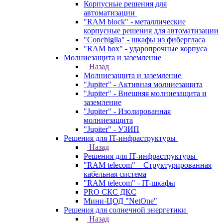
Корпусные решения для
автоматизации
"RAM block" - металлические
корпусные решения для автоматизации
"Conchiglia" - шкафы из фибергласа
"RAM box" - ударопрочные корпуса
Молниезащита и заземление
Назад
Молниезащита и заземление
"Jupiter" - Активная молниезащита
"Jupiter" - Внешняя молниезащита и
заземление
"Jupiter" - Изолированная
молниезащита
"Jupiter" - УЗИП
Решения для IT-инфраструктуры
Назад
Решения для IT-инфраструктуры
"RAM telecom" – Структурированная
кабельная система
"RAM telecom" - IT-шкафы
PRO СКС ДКС
Мини-ЦОД "NetOne"
Решения для солнечной энергетики
Назад