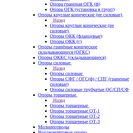
Опора граненая ОГК (ф)
Опора ОГК (установка в грунт)
Опоры круглые конические (не силовые)
Назад
Опоры круглые конические (не
силовые)
Опоры ОКК (фланцевые)
Опоры ОКК (г)
Опоры гранёные конические
складывающиеся (ОГКС)
Опоры ОККС (складывающиеся)
Опоры силовые
Назад
Опоры силовые
Опоры СФГ / ОГС(ф) / СПГ (граненые
силовые)
Опоры силовые трубчатые ОС/СП/СФ
Опоры торшерные
Назад
Опоры торшерные
Опоры торшерные ОТ-1
Опоры торшерные ОТ-2
Опоры торшерные ОТ-3
Молниеотводы
Высокомачтовые опоры