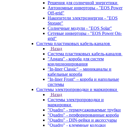
Решения для солнечной энергетики
Автономные инверторы - "EOS Power
Off-grid"
Накопители электроэнергии - "EOS
Storage"
Солнечные модули - "EOS Solar"
Сетевые инверторы - "EOS Power On-
grid"
Система пластиковых кабель-каналов
Назад
Система пластиковых кабель-каналов
"Angara" - короба для систем
кондиционирования
"In-liner Classic" – миниканалы и
кабельные короба
"In-liner Front" – короба и напольные
системы
Системы электропроводки и маркировки
Назад
Системы электропроводки и
маркировки
"Quadro" - термоусаживаемые трубки
"Quadro" - перфорированные короба
"Quadro" - DIN-рейки и аксессуары
"Quadro" - клеммные колодки