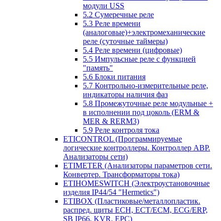
модули USS
5.2 Сумеречные реле
5.3 Реле времени
(аналоговые)+электромеханические
реле (суточные таймеры)
5.4 Реле времени (цифровые)
5.5 Импульсные реле с функцией
"память"
5.6 Блоки питания
5.7 Контрольно-измерительные реле,
индикаторы наличия фаз
5.8 Промежуточные реле модульные +
в исполнении под цоколь (ERM &
MER & RERM3)
5.9 Реле контроля тока
ETICONTROL (Программируемые
логические контроллеры. Контроллер АВР.
Анализаторы сети)
ETIMETER (Анализаторы параметров сети.
Конвертер. Трансформаторы тока)
ETIHOMESWITCH (Электроустановочные
изделия IP44/54 "Hermetics")
ETIBOX (Пластиковые/металлопластик.
распред. щиты ECH, ECT/ECM, ECG/ERP,
SB IP66, KVR, EPC)