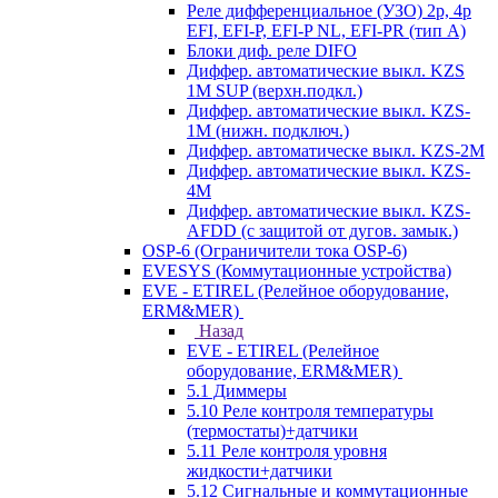
Реле дифференциальное (УЗО) 2р, 4р
EFI, EFI-P, EFI-P NL, EFI-PR (тип A)
Блоки диф. реле DIFO
Диффер. автоматические выкл. KZS
1M SUP (верхн.подкл.)
Диффер. автоматические выкл. KZS-
1M (нижн. подключ.)
Диффер. автоматическе выкл. KZS-2M
Диффер. автоматические выкл. KZS-
4M
Диффер. автоматические выкл. KZS-
AFDD (с защитой от дугов. замык.)
OSP-6 (Ограничители тока OSP-6)
EVESYS (Коммутационные устройства)
EVE - ETIREL (Релейное оборудование,
ERM&MER)
Назад
EVE - ETIREL (Релейное
оборудование, ERM&MER)
5.1 Диммеры
5.10 Реле контроля температуры
(термостаты)+датчики
5.11 Реле контроля уровня
жидкости+датчики
5.12 Сигнальные и коммутационные