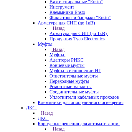
Вязки спиральные "Ensto"
Инструмент
Клеммники Ensto
Фиксаторы и бандажи "Ensto"
Арматура для СИП (до 1кВ)
Назад
Арматура для СИП (до 1кВ)
Продукция Tyco Electronics
Муфты
Назад
Муфты
Адаптеры РИКС
Концевые муфты
Муфты в исполнении НГ
Ответвительные муфты
Переходные муфты
Ремонтные манжеты
Соединительные муфты
Уплотнители кабельных проходов
Клеммники для опор уличного освещения
ДКС
Назад
ДКС
Корпусные решения для автоматизации
Назад