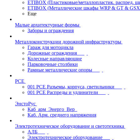
ETIBOX (Пластиковые/металлопластик. распред. 
ETIBOX (Металлические шкафы WRP & GT & GSX
Еще
Малые архитектурные формы
Заборы и ограждения
Металлоконструкции дорожной инфраструктуры
Гараж для мотоцикла
Дорожные ограждения
Колесные направляющие
Парковочные столбики
Рамные металлические опоры
PCE
001 PCE Разъемы, корпуса, светильники
001 PCE Распреды и удлинители
ЭнстоРус
Каб_арм_Энерго_Вер_
Каб. Арм. среднего напряжения
Электротехническое оборудование и светотехника
АЛБ
Электротехническое оборудование