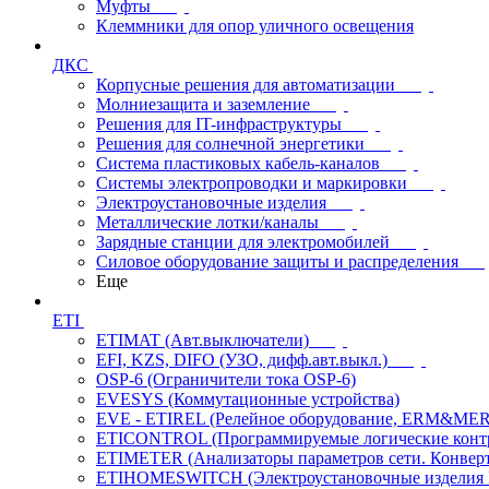
Муфты
Клеммники для опор уличного освещения
ДКС
Корпусные решения для автоматизации
Молниезащита и заземление
Решения для IT-инфраструктуры
Решения для солнечной энергетики
Система пластиковых кабель-каналов
Системы электропроводки и маркировки
Электроустановочные изделия
Металлические лотки/каналы
Зарядные станции для электромобилей
Силовое оборудование защиты и распределения
Еще
ETI
ETIMAT (Авт.выключатели)
EFI, KZS, DIFO (УЗО, дифф.авт.выкл.)
OSP-6 (Ограничители тока OSP-6)
EVESYS (Коммутационные устройства)
EVE - ETIREL (Релейное оборудование, ERM&MER
ETICONTROL (Программируемые логические контро
ETIMETER (Анализаторы параметров сети. Конверт
ETIHOMESWITCH (Электроустановочные изделия IP