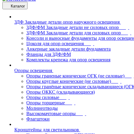
Каталог
ЗДФ Закладные детали опор наружного освещения
ЗДФ/ФМ Закладные детали не силовых опор
ЗДФ/ФМ Закладные детали для силовых опор
Консоли и выносные фундаменты для опор освеще
Цоколя для опор освещения
Анкерные закладные детали фундамента
Фланцы для ЗДФ/ФМ
Комплекты крепежа для опор освещения
Опоры освещения
Опоры граненые конические ОГК (не силовые)
Опоры круглые конические (не силовые)
Опоры гранёные конические складывающиеся (ОГ
Опоры ОККС (складывающиеся)
Опоры силовые
Опоры торшерные
Молниеотводы
Высокомачтовые опоры
Флагштоки
Кронштейны для светильников