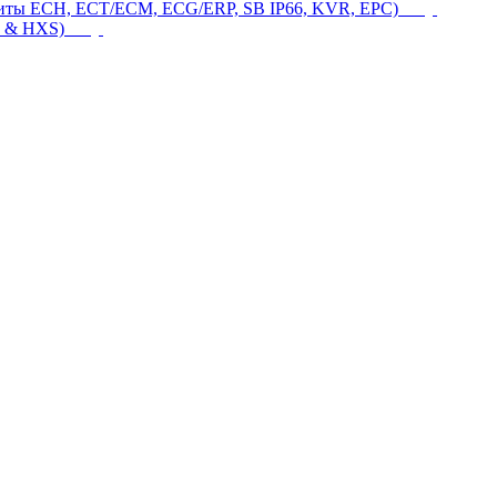
щиты ECH, ECT/ECM, ECG/ERP, SB IP66, KVR, EPC)
 & HXS)