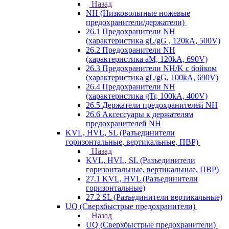
Назад
NH (Низковольтные ножевые
предохранители/держатели)
26.1 Предохранители NH
(характеристика gL/gG , 120kA, 500V)
26.2 Предохранители NH
(характеристика aM, 120kA, 690V)
26.3 Предохранители NH/K с бойком
(характеристика gL/gG, 100kA, 690V)
26.4 Предохранители NH
(характеристика gTr, 100kA, 400V)
26.5 Держатели предохранителей NH
26.6 Аксессуары к держателям
предохранителей NH
KVL, HVL, SL (Разъединители
горизонтальные, вертикальные, ПВР)
Назад
KVL, HVL, SL (Разъединители
горизонтальные, вертикальные, ПВР)
27.1 KVL, HVL (Разъединители
горизонтальные)
27.2 SL (Разъединители вертикальные)
UQ (Сверхбыстрые предохранители)
Назад
UQ (Сверхбыстрые предохранители)