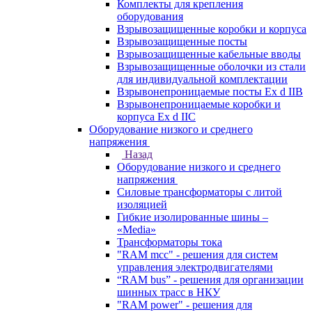
Комплекты для крепления
оборудования
Взрывозащищенные коробки и корпуса
Взрывозащищенные посты
Взрывозащищенные кабельные вводы
Взрывозащищенные оболочки из стали
для индивидуальной комплектации
Взрывонепроницаемые посты Ex d IIB
Взрывонепроницаемые коробки и
корпуса Ex d IIС
Оборудование низкого и среднего
напряжения
Назад
Оборудование низкого и среднего
напряжения
Силовые трансформаторы с литой
изоляцией
Гибкие изолированные шины –
«Media»
Трансформаторы тока
"RAM mcc" - решения для систем
управления электродвигателями
“RAM bus” - решения для организации
шинных трасс в НКУ
"RAM power" - решения для