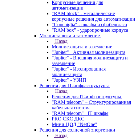
Корпусные решения для
автоматизации
"RAM block" - металлические
корпусные решения для автоматизации
"Conchiglia" - шкафы из фибергласа
"RAM box" - ударопрочные корпуса
Молниезащита и заземление
Назад
Молниезащита и заземление
"Jupiter" - Активная молниезащита
"Jupiter" - Внешняя молниезащита и
заземление
"Jupiter" - Изолированная
молниезащита
"Jupiter" - УЗИП
Решения для IT-инфраструктуры
Назад
Решения для IT-инфраструктуры
"RAM telecom" – Структурированная
кабельная система
"RAM telecom" - IT-шкафы
PRO СКС ДКС
Мини-ЦОД "NetOne"
Решения для солнечной энергетики
Назад