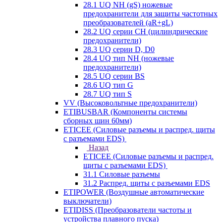
28.1 UQ NH (gS) ножевые
предохранители для защиты частотных
преобразователей (aR+gL)
28.2 UQ серии CH (цилиндрические
предохранители)
28.3 UQ серии D, D0
28.4 UQ тип NH (ножевые
предохранители)
28.5 UQ серии BS
28.6 UQ тип G
28.7 UQ тип S
VV (Высоковольтные предохранители)
ETIBUSBAR (Компоненты системы
сборных шин 60мм)
ETICEE (Силовые разъемы и распред. щиты
с разъемами EDS)
Назад
ETICEE (Силовые разъемы и распред.
щиты с разъемами EDS)
31.1 Силовые разъемы
31.2 Распред. щиты с разъемами EDS
ETIPOWER (Воздушные автоматические
выключатели)
ETIDISS (Преобразователи частоты и
устройства плавного пуска)