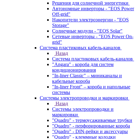
Решения для солнечной энергетики
Автономные инверторы - "EOS Power
Off-grid"
Накопители электроэнергии - "EOS
Storage"
Солнечные модули - "EOS Solar"
Сетевые инверторы - "EOS Power On-
grid"
Система пластиковых кабель-каналов
Назад
Система пластиковых кабель-каналов
"Angara" - короба для систем
кондиционирования
"In-liner Classic" – миниканалы и
кабельные короба
"In-liner Front" – короба и напольные
системы
Системы электропроводки и маркировки
Назад
Системы электропроводки и
маркировки
"Quadro" - термоусаживаемые трубки
"Quadro" - перфорированные короба
"Quadro" - DIN-рейки и аксессуары
"Quadro" - клеммные колодки