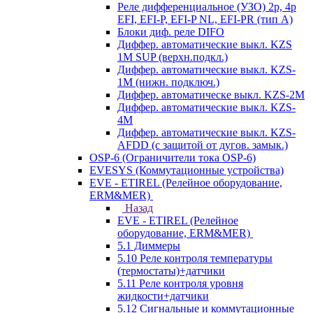
Реле дифференциальное (УЗО) 2р, 4р
EFI, EFI-P, EFI-P NL, EFI-PR (тип A)
Блоки диф. реле DIFO
Диффер. автоматические выкл. KZS
1M SUP (верхн.подкл.)
Диффер. автоматические выкл. KZS-
1M (нижн. подключ.)
Диффер. автоматическе выкл. KZS-2M
Диффер. автоматические выкл. KZS-
4M
Диффер. автоматические выкл. KZS-
AFDD (с защитой от дугов. замык.)
OSP-6 (Ограничители тока OSP-6)
EVESYS (Коммутационные устройства)
EVE - ETIREL (Релейное оборудование,
ERM&MER)
Назад
EVE - ETIREL (Релейное
оборудование, ERM&MER)
5.1 Диммеры
5.10 Реле контроля температуры
(термостаты)+датчики
5.11 Реле контроля уровня
жидкости+датчики
5.12 Сигнальные и коммутационные