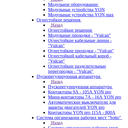
Модульное оборудование
Модульные устройства YON
Модульные устройства YON max
Огнестойкие решения
Назад
Огнестойкие решения
Модульные проходки - "Vulcan"
Огнестойкие кабельные линии -
"Vulcan"
Огнестойкие проходки - "Vulcan"
Огнестойкий кабельный короб -
"Vulcan"
Огнестойкие разделительные
перегородки - "Vulcan"
Пускорегулирующая аппаратура
Назад
Пускорегулирующая аппаратура
Контакторы 9А - 105А YON pro
Мини-контакторы 7А - 16А YON pro
Автоматические выключатели для
защиты двигателей YON pro
Контакторы YON pro 115А - 800А
Система организации рабочих мест "Sotto"
Назад
Система организации рабочих мест