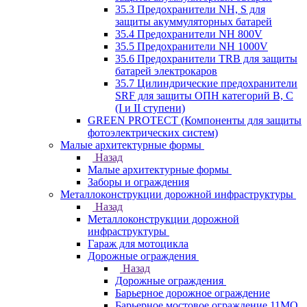
35.3 Предохранители NH, S для
защиты акуммуляторных батарей
35.4 Предохранители NH 800V
35.5 Предохранители NH 1000V
35.6 Предохранители TRB для защиты
батарей электрокаров
35.7 Цилиндрические предохранители
SRF для защиты ОПН категорий B, C
(I и II ступени)
GREEN PROTECT (Компоненты для защиты
фотоэлектрических систем)
Малые архитектурные формы
Назад
Малые архитектурные формы
Заборы и ограждения
Металлоконструкции дорожной инфраструктуры
Назад
Металлоконструкции дорожной
инфраструктуры
Гараж для мотоцикла
Дорожные ограждения
Назад
Дорожные ограждения
Барьерное дорожное ограждение
Барьерное мостовое ограждение 11МО