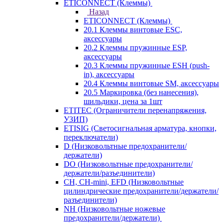
ETICONNECT (Клеммы)
Назад
ETICONNECT (Клеммы)
20.1 Клеммы винтовые ESC,
аксессуары
20.2 Клеммы пружинные ESP,
аксессуары
20.3 Клеммы пружинные ESH (push-
in), аксессуары
20.4 Клеммы винтовые SM, аксессуары
20.5 Маркировка (без нанесения),
шильдики, цена за 1шт
ETITEC (Ограничители перенапряжения,
УЗИП)
ETISIG (Светосигнальная арматура, кнопки,
переключатели)
D (Низковольтные предохранители/
держатели)
DO (Низковольтные предохранители/
держатели/разъединители)
CH, CH-mini, EFD (Низковольтные
цилиндрические предохранители/держатели/
разъединители)
NH (Низковольтные ножевые
предохранители/держатели)