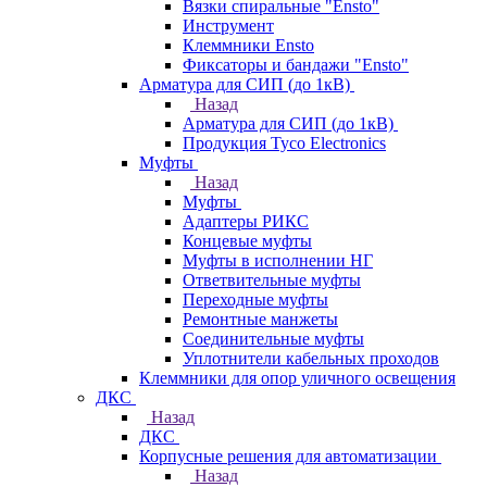
Вязки спиральные "Ensto"
Инструмент
Клеммники Ensto
Фиксаторы и бандажи "Ensto"
Арматура для СИП (до 1кВ)
Назад
Арматура для СИП (до 1кВ)
Продукция Tyco Electronics
Муфты
Назад
Муфты
Адаптеры РИКС
Концевые муфты
Муфты в исполнении НГ
Ответвительные муфты
Переходные муфты
Ремонтные манжеты
Соединительные муфты
Уплотнители кабельных проходов
Клеммники для опор уличного освещения
ДКС
Назад
ДКС
Корпусные решения для автоматизации
Назад