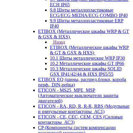
ECH IP65
9.8 Щиты металлопластиковые
ECG/ECG MEDIA/ECG COMBO IP40
9.9 Щиты металлопластиковые ERP
IP40
ETIBOX (Металлические шкафы WRP & GT
& GSX & HXS)
Назад
ETIBOX (Металлические шкафы WRP
& GT & GSX & HXS)
10.1 Щиты металлические WRP IP30
10.2 Металлические шкафы GT IP66
10.3 Металлические шкафы SOLID
GSX IP41/42/44 & HXS IP65/55
ETIBOX EQ (шины, распред.блоки, короба
перф., DIN-рейка)
ETICON - MS25_MPE_MSP
(Автоматические выключатели защиты
двигателей)
ETICON - RA, RD, R, R-R, RBS (Модульные
и импульсные контакторы_АС1)
ETICON - CE, CEC, CEM, CES (Силовые
контакторы_АС3)
CP (Компоненты систем компенсации
реактивной мощности)