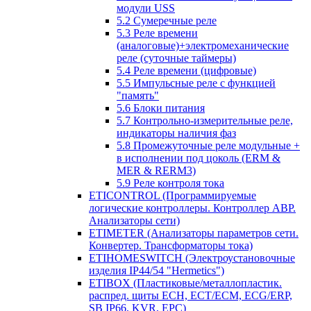
модули USS
5.2 Сумеречные реле
5.3 Реле времени
(аналоговые)+электромеханические
реле (суточные таймеры)
5.4 Реле времени (цифровые)
5.5 Импульсные реле с функцией
"память"
5.6 Блоки питания
5.7 Контрольно-измерительные реле,
индикаторы наличия фаз
5.8 Промежуточные реле модульные +
в исполнении под цоколь (ERM &
MER & RERM3)
5.9 Реле контроля тока
ETICONTROL (Программируемые
логические контроллеры. Контроллер АВР.
Анализаторы сети)
ETIMETER (Анализаторы параметров сети.
Конвертер. Трансформаторы тока)
ETIHOMESWITCH (Электроустановочные
изделия IP44/54 "Hermetics")
ETIBOX (Пластиковые/металлопластик.
распред. щиты ECH, ECT/ECM, ECG/ERP,
SB IP66, KVR, EPC)