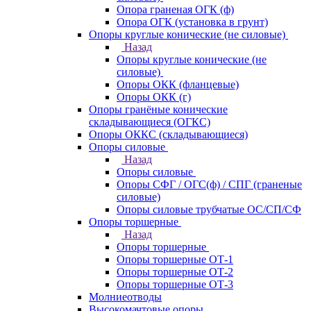
Опора граненая ОГК (ф)
Опора ОГК (установка в грунт)
Опоры круглые конические (не силовые)
Назад
Опоры круглые конические (не
силовые)
Опоры ОКК (фланцевые)
Опоры ОКК (г)
Опоры гранёные конические
складывающиеся (ОГКС)
Опоры ОККС (складывающиеся)
Опоры силовые
Назад
Опоры силовые
Опоры СФГ / ОГС(ф) / СПГ (граненые
силовые)
Опоры силовые трубчатые ОС/СП/СФ
Опоры торшерные
Назад
Опоры торшерные
Опоры торшерные ОТ-1
Опоры торшерные ОТ-2
Опоры торшерные ОТ-3
Молниеотводы
Высокомачтовые опоры