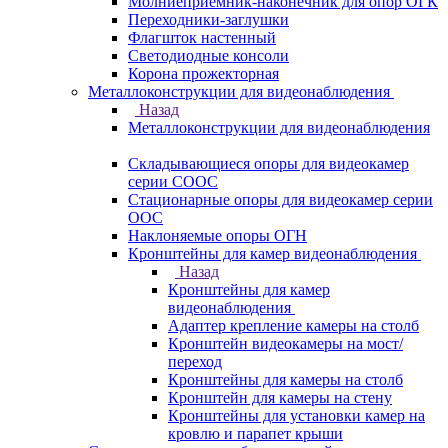
Молниеприемник-наконечник для опор ОГК
Переходники-заглушки
Флагшток настенный
Светодиодные консоли
Корона прожекторная
Металлоконструкции для видеонаблюдения
Назад
Металлоконструкции для видеонаблюдения
Складывающиеся опоры для видеокамер
серии СООС
Стационарные опоры для видеокамер серии
ООС
Наклоняемые опоры ОГН
Кронштейны для камер видеонаблюдения
Назад
Кронштейны для камер
видеонаблюдения
Адаптер крепление камеры на столб
Кронштейн видеокамеры на мост/
переход
Кронштейны для камеры на столб
Кронштейн для камеры на стену
Кронштейны для установки камер на
кровлю и парапет крыши