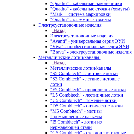
"Quadro" - кабельные наконечники
"Quadro" - кабельные стяжки (хомуты)
"Mark" - система маркировки
"Quadro" - клеммные зажимы
Электроустановочные изделия
Назад
Электроустановочные изделия
"Avanti" - универсальная серия ЭУИ
"Viva" - профессиональная серия ЭУИ
"Brava" - электроустановочные изделия
Металлические лотки/каналы
Назад
Металлические лотки/каналы
"S5 Combitech" - листовые лотки
"S3 Combitech" - легкие листовые
лотки
"F5 Combitech" - проволочные лотки
"L5 Combitech" - лестничные лотки
"U5 Combitech" - тяжелые лотки
"D5 Combitech" - оптические лотки
"M5 Combitech" - метизы
Промышленные разъемы
"I5 Combitech" - лотки из
нержавеющей стали
"G5 Combitech" - стеклопластиковые