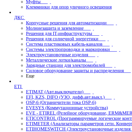
Муфты
Клеммники для опор уличного освещения
ДКС
Корпусные решения для автоматизации
Молниезащита и заземление
Решения для IT-инфраструктуры
Решения для солнечной энергетики
Система пластиковых кабель-каналов
Системы электропроводки и маркировки
Электроустановочные изделия
Металлические лотки/каналы
Зарядные станции для электромобилей
Силовое оборудование защиты и распределения
Еще
ETI
ETIMAT (Авт.выключатели)
EFI, KZS, DIFO (УЗО, дифф.авт.выкл.)
OSP-6 (Ограничители тока OSP-6)
EVESYS (Коммутационные устройства)
EVE - ETIREL (Релейное оборудование, ERM&MER
ETICONTROL (Программируемые логические контро
ETIMETER (Анализаторы параметров сети. Конверт
ETIHOMESWITCH (Электроустановочные изделия IP