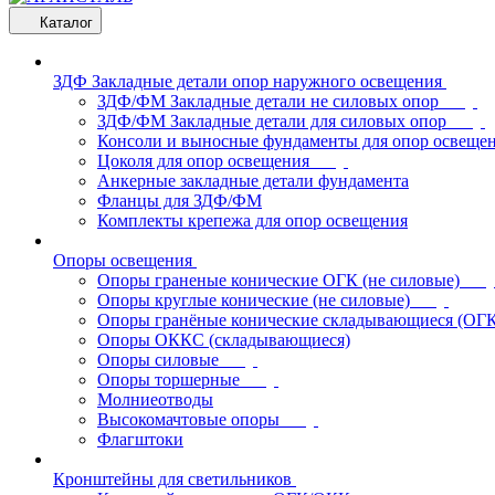
Каталог
ЗДФ Закладные детали опор наружного освещения
ЗДФ/ФМ Закладные детали не силовых опор
ЗДФ/ФМ Закладные детали для силовых опор
Консоли и выносные фундаменты для опор освеще
Цоколя для опор освещения
Анкерные закладные детали фундамента
Фланцы для ЗДФ/ФМ
Комплекты крепежа для опор освещения
Опоры освещения
Опоры граненые конические ОГК (не силовые)
Опоры круглые конические (не силовые)
Опоры гранёные конические складывающиеся (ОГ
Опоры ОККС (складывающиеся)
Опоры силовые
Опоры торшерные
Молниеотводы
Высокомачтовые опоры
Флагштоки
Кронштейны для светильников