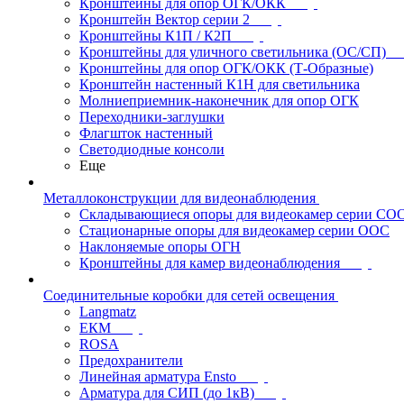
Кронштейны для опор ОГК/ОКК
Кронштейн Вектор серии 2
Кронштейны К1П / К2П
Кронштейны для уличного светильника (ОС/СП)
Кронштейны для опор ОГК/ОКК (Т-Образные)
Кронштейн настенный К1Н для светильника
Молниеприемник-наконечник для опор ОГК
Переходники-заглушки
Флагшток настенный
Светодиодные консоли
Еще
Металлоконструкции для видеонаблюдения
Складывающиеся опоры для видеокамер серии СО
Стационарные опоры для видеокамер серии ООС
Наклоняемые опоры ОГН
Кронштейны для камер видеонаблюдения
Соединительные коробки для сетей освещения
Langmatz
ЕКМ
ROSA
Предохранители
Линейная арматура Ensto
Арматура для СИП (до 1кВ)