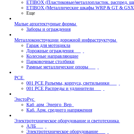
ETIBOX (Пластиковые/металлопластик. распред. 
ETIBOX (Металлические шкафы WRP & GT & GSX
Еще
Малые архитектурные формы
Заборы и ограждения
Металлоконструкции дорожной инфраструктуры
Гараж для мотоцикла
Дорожные ограждения
Колесные направляющие
Парковочные столбики
Рамные металлические опоры
PCE
001 PCE Разъемы, корпуса, светильники
001 PCE Распреды и удлинители
ЭнстоРус
Каб_арм_Энерго_Вер_
Каб. Арм. среднего напряжения
Электротехническое оборудование и светотехника
АЛБ
Электротехническое оборудование