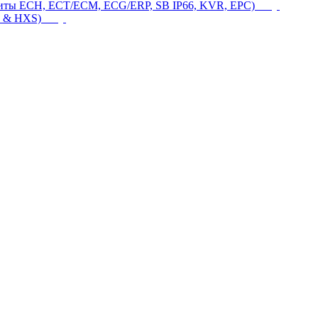
щиты ECH, ECT/ECM, ECG/ERP, SB IP66, KVR, EPC)
 & HXS)