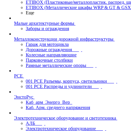
ETIBOX (Пластиковые/металлопластик. распред. 
ETIBOX (Металлические шкафы WRP & GT & GSX
Еще
Малые архитектурные формы
Заборы и ограждения
Металлоконструкции дорожной инфраструктуры
Гараж для мотоцикла
Дорожные ограждения
Колесные направляющие
Парковочные столбики
Рамные металлические опоры
PCE
001 PCE Разъемы, корпуса, светильники
001 PCE Распреды и удлинители
ЭнстоРус
Каб_арм_Энерго_Вер_
Каб. Арм. среднего напряжения
Электротехническое оборудование и светотехника
АЛБ
Электротехническое оборудование