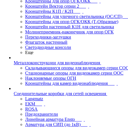
Кронштейны для опор ОГК/ОКК
Кронштейн Вектор серии 2
Кронштейны К1П / К2П
Кронштейны для уличного светильника (ОС/СП)
Кронштейны для опор ОГК/ОКК (Т-Образные)
Кронштейн настенный К1Н для светильника
Молниеприемник-наконечник для опор ОГК
Переходники-заглушки
Флагшток настенный
Светодиодные консоли
Еще
Металлоконструкции для видеонаблюдения
Складывающиеся опоры для видеокамер серии СО
Стационарные опоры для видеокамер серии ООС
Наклоняемые опоры ОГН
Кронштейны для камер видеонаблюдения
Соединительные коробки для сетей освещения
Langmatz
ЕКМ
ROSA
Предохранители
Линейная арматура Ensto
Арматура для СИП (до 1кВ)