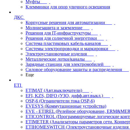
Муфты
Клеммники для опор уличного освещения
ДКС
Корпусные решения для автоматизации
Молниезащита и заземление
Решения для IT-инфраструктуры
Решения для солнечной энергетики
Система пластиковых кабель-каналов
Системы электропроводки и маркировки
Электроустановочные изделия
Металлические лотки/каналы
Зарядные станции для электромобилей
Силовое оборудование защиты и распределения
Еще
ETI
ETIMAT (Авт.выключатели)
EFI, KZS, DIFO (УЗО, дифф.авт.выкл.)
OSP-6 (Ограничители тока OSP-6)
EVESYS (Коммутационные устройства)
EVE - ETIREL (Релейное оборудование, ERM&MER
ETICONTROL (Программируемые логические контро
ETIMETER (Анализаторы параметров сети. Конверт
ETIHOMESWITCH (Электроустановочные изделия IP