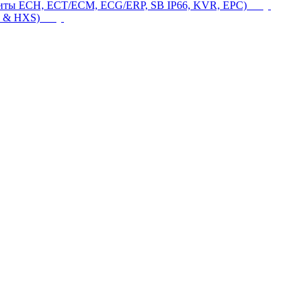
щиты ECH, ECT/ECM, ECG/ERP, SB IP66, KVR, EPC)
 & HXS)