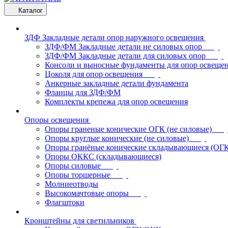
Каталог
ЗДФ Закладные детали опор наружного освещения
ЗДФ/ФМ Закладные детали не силовых опор
ЗДФ/ФМ Закладные детали для силовых опор
Консоли и выносные фундаменты для опор освеще
Цоколя для опор освещения
Анкерные закладные детали фундамента
Фланцы для ЗДФ/ФМ
Комплекты крепежа для опор освещения
Опоры освещения
Опоры граненые конические ОГК (не силовые)
Опоры круглые конические (не силовые)
Опоры гранёные конические складывающиеся (ОГ
Опоры ОККС (складывающиеся)
Опоры силовые
Опоры торшерные
Молниеотводы
Высокомачтовые опоры
Флагштоки
Кронштейны для светильников