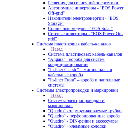
Решения для солнечной энергетики
Автономные инверторы - "EOS Power
Off-grid"
Накопители электроэнергии - "EOS
Storage"
Солнечные модули - "EOS Solar"
Сетевые инверторы - "EOS Power On-
grid"
Система пластиковых кабель-каналов
Назад
Система пластиковых кабель-каналов
"Angara" - короба для систем
кондиционирования
"In-liner Classic" – миниканалы и
кабельные короба
"In-liner Front" – короба и напольные
системы
Системы электропроводки и маркировки
Назад
Системы электропроводки и
маркировки
"Quadro" - термоусаживаемые трубки
"Quadro" - перфорированные короба
"Quadro" - DIN-рейки и аксессуары
"Quadro" - клеммные колодки