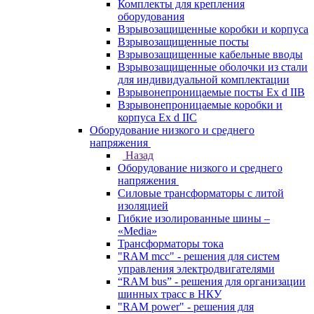
Комплекты для крепления
оборудования
Взрывозащищенные коробки и корпуса
Взрывозащищенные посты
Взрывозащищенные кабельные вводы
Взрывозащищенные оболочки из стали
для индивидуальной комплектации
Взрывонепроницаемые посты Ex d IIB
Взрывонепроницаемые коробки и
корпуса Ex d IIС
Оборудование низкого и среднего
напряжения
Назад
Оборудование низкого и среднего
напряжения
Силовые трансформаторы с литой
изоляцией
Гибкие изолированные шины –
«Media»
Трансформаторы тока
"RAM mcc" - решения для систем
управления электродвигателями
“RAM bus” - решения для организации
шинных трасс в НКУ
"RAM power" - решения для