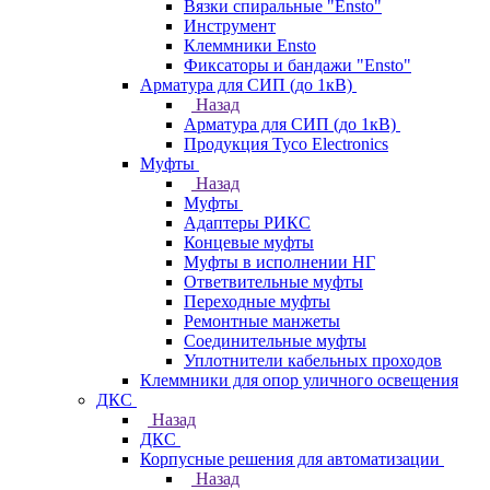
Вязки спиральные "Ensto"
Инструмент
Клеммники Ensto
Фиксаторы и бандажи "Ensto"
Арматура для СИП (до 1кВ)
Назад
Арматура для СИП (до 1кВ)
Продукция Tyco Electronics
Муфты
Назад
Муфты
Адаптеры РИКС
Концевые муфты
Муфты в исполнении НГ
Ответвительные муфты
Переходные муфты
Ремонтные манжеты
Соединительные муфты
Уплотнители кабельных проходов
Клеммники для опор уличного освещения
ДКС
Назад
ДКС
Корпусные решения для автоматизации
Назад