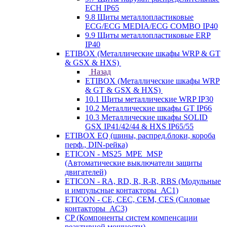
ECH IP65
9.8 Щиты металлопластиковые
ECG/ECG MEDIA/ECG COMBO IP40
9.9 Щиты металлопластиковые ERP
IP40
ETIBOX (Металлические шкафы WRP & GT
& GSX & HXS)
Назад
ETIBOX (Металлические шкафы WRP
& GT & GSX & HXS)
10.1 Щиты металлические WRP IP30
10.2 Металлические шкафы GT IP66
10.3 Металлические шкафы SOLID
GSX IP41/42/44 & HXS IP65/55
ETIBOX EQ (шины, распред.блоки, короба
перф., DIN-рейка)
ETICON - MS25_MPE_MSP
(Автоматические выключатели защиты
двигателей)
ETICON - RA, RD, R, R-R, RBS (Модульные
и импульсные контакторы_АС1)
ETICON - CE, CEC, CEM, CES (Силовые
контакторы_АС3)
CP (Компоненты систем компенсации
реактивной мощности)