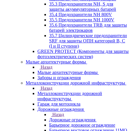
35.3 Предохранители NH, S для
защиты акуммуляторных батарей
35.4 Предохранители NH 800V
35.5 Предохранители NH 1000V
35.6 Предохранители TRB для защиты
батарей электрокаров
35.7 Цилиндрические предохранители
SRF для защиты ОПН категорий B, C
(I и II ступени)
GREEN PROTECT (Компоненты для защиты
фотоэлектрических систем)
Малые архитектурные формы
Назад
Малые архитектурные формы
Заборы и ограждения
Металлоконструкции дорожной инфраструктуры
Назад
Металлоконструкции дорожной
инфраструктуры
Гараж для мотоцикла
Дорожные ограждения
Назад
Дорожные ограждения
Барьерное дорожное ограждение
Барьерное мостовое ограждение 11МО