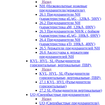
Назад
NH (Низковольтные ножевые
предохранители/держатели)
26.1 Предохранители NH
(характеристика gL/gG , 120kA, 500V)
26.2 Предохранители NH
(характеристика aM, 120kA, 690V)
26.3 Предохранители NH/K с бойком
(характеристика gL/gG, 100kA, 690V)
26.4 Предохранители NH
(характеристика gTr, 100kA, 400V)
26.5 Держатели предохранителей NH
26.6 Аксессуары к держателям
предохранителей NH
KVL, HVL, SL (Разъединители
горизонтальные, вертикальные, ПВР)
Назад
KVL, HVL, SL (Разъединители
горизонтальные, вертикальные, ПВР)
27.1 KVL, HVL (Разъединители
горизонтальные)
27.2 SL (Разъединители вертикальные)
UQ (Сверхбыстрые предохранители)
Назад
UQ (Сверхбыстрые предохранители)