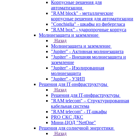
Корпусные решения для
автоматизации
"RAM block" - металлические
корпусные решения для автоматизации
"Conchiglia" - шкафы из фибергласа
"RAM box" - ударопрочные корпуса
Молниезащита и заземление
Назад
Молниезащита и заземление
"Jupiter" - Активная молниезащита
"Jupiter" - Внешняя молниезащита и
заземление
"Jupiter" - Изолированная
молниезащита
"Jupiter" - УЗИП
Решения для IT-инфраструктуры
Назад
Решения для IT-инфраструктуры
"RAM telecom" – Структурированная
кабельная система
"RAM telecom" - IT-шкафы
PRO СКС ДКС
Мини-ЦОД "NetOne"
Решения для солнечной энергетики
Назад