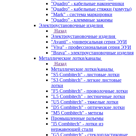
"Quadro" - кабельные наконечники
"Quadro" - кабельные стяжки (хомуты)
"Mark" - система маркировки
"Quadro" - клеммные зажимы
Электроустановочные изделия
Назад
Электроустановочные изделия
"Avanti" - универсальная серия ЭУИ
"Viva" - профессиональная серия ЭУИ
"Brava" - электроустановочные изделия
Металлические лотки/каналы
Назад
Металлические лотки/каналы
"S5 Combitech" - листовые лотки
"S3 Combitech" - легкие листовые
лотки
"F5 Combitech" - проволочные лотки
"L5 Combitech" - лестничные лотки
"U5 Combitech" - тяжелые лотки
"D5 Combitech" - оптические лотки
"M5 Combitech" - метизы
Промышленные разъемы
"I5 Combitech" - лотки из
нержавеющей стали
"G5 Combitech" - стеклопластиковые