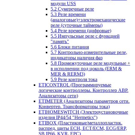
модули USS
5.2 Сумеречные реле
5.3 Реле времени
(аналоговые)+электромеханические
реле (суточные таймеры)
5.4 Реле времени (цифровые)
5.5 Импульсные реле с функцией
"память"
5.6 Блоки питания
5.7 Контрольно-измерительные реле,
индикаторы наличия фаз
5.8 Промежуточные реле модульные +
в исполнении под цоколь (ERM &
MER & RERM3)
5.9 Реле контроля тока
ETICONTROL (Программируемые
логические контроллеры. Контроллер АВР.
Анализаторы сети)
ETIMETER (Анализаторы параметров сети.
Конвертер. Трансформаторы тока)
ETIHOMESWITCH (Электроустановочные
изделия IP44/54 "Hermetics")
ETIBOX (Пластиковые/металлопластик.
распред. щиты ECH, ECT/ECM, ECG/ERP,
SB IP66, KVR, EPC)