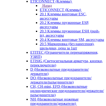
ETICONNECT (Клеммы)
Назад
ETICONNECT (Клеммы)
20.1 Клеммы винтовые ESC,
аксессуары
20.2 Клеммы пружинные ESP,
аксессуары
20.3 Клеммы пружинные ESH (push-
in), аксессуары
20.4 Клеммы винтовые SM, аксессуары
20.5 Маркировка (без нанесения),
шильдики, цена за 1шт
ETITEC (Ограничители перенапряжения,
УЗИП)
ETISIG (Светосигнальная арматура, кнопки,
переключатели)
D (Низковольтные предохранители/
держатели)
DO (Низковольтные предохранители/
держатели/разъединители)
CH, CH-mini, EFD (Низковольтные
цилиндрические предохранители/держатели/
разъединители)
NH (Низковольтные ножевые
предохранители/держатели)