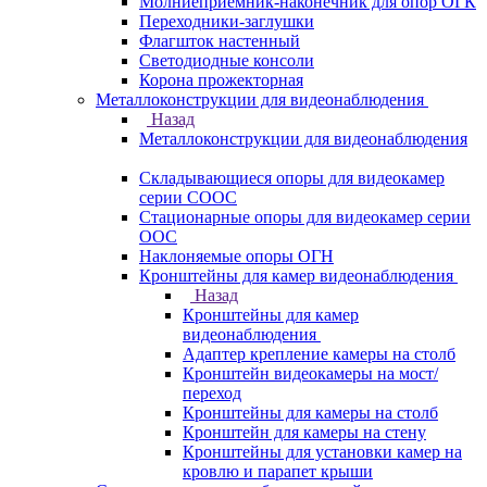
Молниеприемник-наконечник для опор ОГК
Переходники-заглушки
Флагшток настенный
Светодиодные консоли
Корона прожекторная
Металлоконструкции для видеонаблюдения
Назад
Металлоконструкции для видеонаблюдения
Складывающиеся опоры для видеокамер
серии СООС
Стационарные опоры для видеокамер серии
ООС
Наклоняемые опоры ОГН
Кронштейны для камер видеонаблюдения
Назад
Кронштейны для камер
видеонаблюдения
Адаптер крепление камеры на столб
Кронштейн видеокамеры на мост/
переход
Кронштейны для камеры на столб
Кронштейн для камеры на стену
Кронштейны для установки камер на
кровлю и парапет крыши