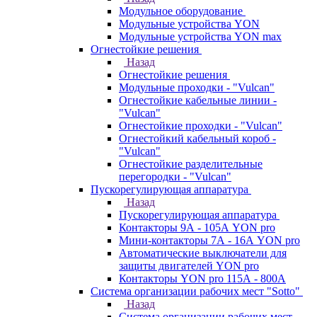
Модульное оборудование
Модульные устройства YON
Модульные устройства YON max
Огнестойкие решения
Назад
Огнестойкие решения
Модульные проходки - "Vulcan"
Огнестойкие кабельные линии -
"Vulcan"
Огнестойкие проходки - "Vulcan"
Огнестойкий кабельный короб -
"Vulcan"
Огнестойкие разделительные
перегородки - "Vulcan"
Пускорегулирующая аппаратура
Назад
Пускорегулирующая аппаратура
Контакторы 9А - 105А YON pro
Мини-контакторы 7А - 16А YON pro
Автоматические выключатели для
защиты двигателей YON pro
Контакторы YON pro 115А - 800А
Система организации рабочих мест "Sotto"
Назад
Система организации рабочих мест