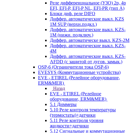
Реле дифференциальное (УЗО) 2р, 4р
EFI, EFI-P, EFI-P NL, EFI-PR (тип A)
Блоки диф. реле DIFO
Диффер. автоматические выкл. KZS
1M SUP (верхн.подкл.)
Диффер. автоматические выкл. KZS-
1M (нижн. подключ.)
Диффер. автоматическе выкл. KZS-2M
Диффер. автоматические выкл. KZS-
4M
Диффер. автоматические выкл. KZS-
AFDD (с защитой от дугов. замык.)
OSP-6 (Ограничители тока OSP-6)
EVESYS (Коммутационные устройства)
EVE - ETIREL (Релейное оборудование,
ERM&MER)
Назад
EVE - ETIREL (Релейное
оборудование, ERM&MER)
5.1 Диммеры
5.10 Реле контроля температуры
(термостаты)+датчики
5.11 Реле контроля уровня
жидкости+датчики
5.12 Сигнальные и коммутационные