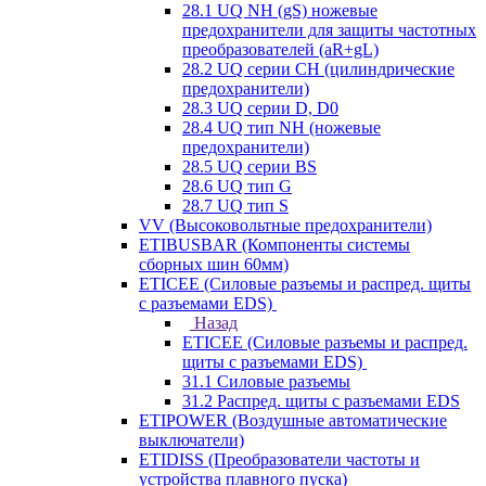
28.1 UQ NH (gS) ножевые
предохранители для защиты частотных
преобразователей (aR+gL)
28.2 UQ серии CH (цилиндрические
предохранители)
28.3 UQ серии D, D0
28.4 UQ тип NH (ножевые
предохранители)
28.5 UQ серии BS
28.6 UQ тип G
28.7 UQ тип S
VV (Высоковольтные предохранители)
ETIBUSBAR (Компоненты системы
сборных шин 60мм)
ETICEE (Силовые разъемы и распред. щиты
с разъемами EDS)
Назад
ETICEE (Силовые разъемы и распред.
щиты с разъемами EDS)
31.1 Силовые разъемы
31.2 Распред. щиты с разъемами EDS
ETIPOWER (Воздушные автоматические
выключатели)
ETIDISS (Преобразователи частоты и
устройства плавного пуска)