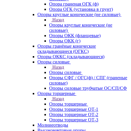
Опора граненая ОГК (ф)
Опора ОГК (установка в грунт)
Опоры круглые конические (не силовые)
Назад
Опоры круглые конические (не
силовые)
Опоры ОКК (фланцевые)
Опоры ОКК (г)
Опоры гранёные конические
складывающиеся (ОГКС)
Опоры ОККС (складывающиеся)
Опоры силовые
Назад
Опоры силовые
Опоры СФГ / ОГС(ф) / СПГ (граненые
силовые)
Опоры силовые трубчатые ОС/СП/СФ
Опоры торшерные
Назад
Опоры торшерные
Опоры торшерные ОТ-1
Опоры торшерные ОТ-2
Опоры торшерные ОТ-3
Молниеотводы
Высокомачтовые опоры