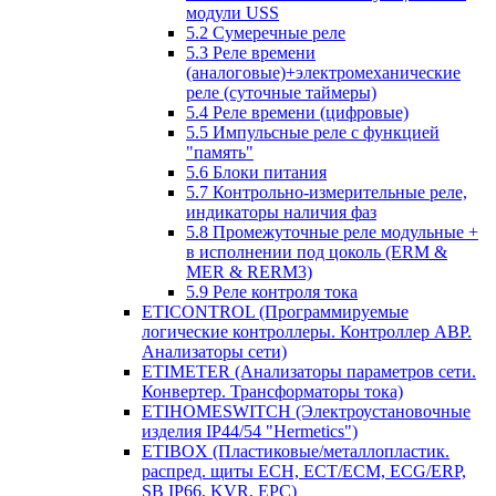
модули USS
5.2 Сумеречные реле
5.3 Реле времени
(аналоговые)+электромеханические
реле (суточные таймеры)
5.4 Реле времени (цифровые)
5.5 Импульсные реле с функцией
"память"
5.6 Блоки питания
5.7 Контрольно-измерительные реле,
индикаторы наличия фаз
5.8 Промежуточные реле модульные +
в исполнении под цоколь (ERM &
MER & RERM3)
5.9 Реле контроля тока
ETICONTROL (Программируемые
логические контроллеры. Контроллер АВР.
Анализаторы сети)
ETIMETER (Анализаторы параметров сети.
Конвертер. Трансформаторы тока)
ETIHOMESWITCH (Электроустановочные
изделия IP44/54 "Hermetics")
ETIBOX (Пластиковые/металлопластик.
распред. щиты ECH, ECT/ECM, ECG/ERP,
SB IP66, KVR, EPC)