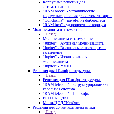
Корпусные решения для
автоматизации
"RAM block" - металлические
корпусные решения для автоматизации
"Conchiglia" - шкафы из фибергласа
"RAM box" - ударопрочные корпуса
Молниезащита и заземление
Назад
Молниезащита и заземление
"Jupiter" - Активная молниезащита
"Jupiter" - Внешняя молниезащита и
заземление
"Jupiter" - Изолированная
молниезащита
"Jupiter" - УЗИП
Решения для IT-инфраструктуры
Назад
Решения для IT-инфраструктуры
"RAM telecom" – Структурированная
кабельная система
"RAM telecom" - IT-шкафы
PRO СКС ДКС
Мини-ЦОД "NetOne"
Решения для солнечной энергетики
Назад