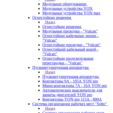
Модульное оборудование
Модульные устройства YON
Модульные устройства YON max
Огнестойкие решения
Назад
Огнестойкие решения
Модульные проходки - "Vulcan"
Огнестойкие кабельные линии -
"Vulcan"
Огнестойкие проходки - "Vulcan"
Огнестойкий кабельный короб -
"Vulcan"
Огнестойкие разделительные
перегородки - "Vulcan"
Пускорегулирующая аппаратура
Назад
Пускорегулирующая аппаратура
Контакторы 9А - 105А YON pro
Мини-контакторы 7А - 16А YON pro
Автоматические выключатели для
защиты двигателей YON pro
Контакторы YON pro 115А - 800А
Система организации рабочих мест "Sotto"
Назад
Система организации рабочих мест