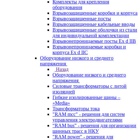
Комплекты для крепления
оборудования
Взрывозащищенные коробки и корпуса
Взрывозащищенные посты
Взрывозащищенные кабельные вводы
Взрывозащищенные оболочки из стали
для индивидуальной комплектации
Взрывонепроницаемые посты Ex d IIB
Взрывонепроницаемые коробки и
корпуса Ex d IIС
Оборудование низкого и среднего
напряжения
Назад
Оборудование низкого и среднего
напряжения
Силовые трансформаторы с литой
изоляцией
Гибкие изолированные шины –
«Media»
Трансформаторы тока
"RAM mcc" - решения для систем
управления электродвигателями
“RAM bus” - решения для организации
шинных трасс в НКУ
"RAM power" - решения для