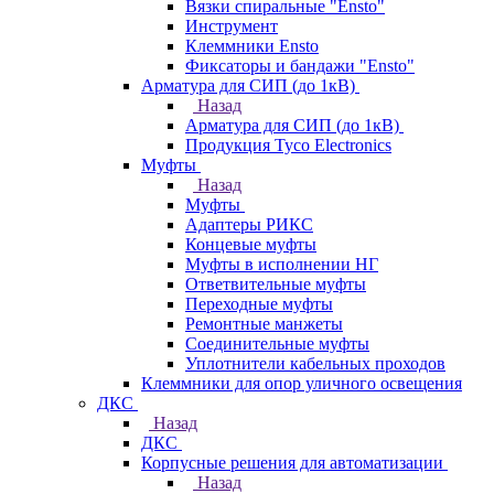
Вязки спиральные "Ensto"
Инструмент
Клеммники Ensto
Фиксаторы и бандажи "Ensto"
Арматура для СИП (до 1кВ)
Назад
Арматура для СИП (до 1кВ)
Продукция Tyco Electronics
Муфты
Назад
Муфты
Адаптеры РИКС
Концевые муфты
Муфты в исполнении НГ
Ответвительные муфты
Переходные муфты
Ремонтные манжеты
Соединительные муфты
Уплотнители кабельных проходов
Клеммники для опор уличного освещения
ДКС
Назад
ДКС
Корпусные решения для автоматизации
Назад