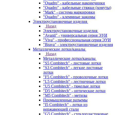
"Quadro" - кабельные наконечники
"Quadro" - кабельные стяжки (хомуты)
"Mark" - система маркировки
"Quadro" - клеммные зажимы
Электроустановочные изделия
Назад
Электроустановочные изделия
"Avanti" - универсальная серия ЭУИ
"Viva" - профессиональная серия ЭУИ
"Brava" - электроустановочные изделия
Металлические лотки/каналы
Назад
Металлические лотки/каналы
"S5 Combitech" - листовые лотки
"S3 Combitech" - легкие листовые
лотки
"F5 Combitech" - проволочные лотки
"L5 Combitech" - лестничные лотки
"U5 Combitech" - тяжелые лотки
"D5 Combitech" - оптические лотки
"M5 Combitech" - метизы
Промышленные разъемы
"I5 Combitech" - лотки из
нержавеющей стали
"G5 Combitech" - стеклопластиковые