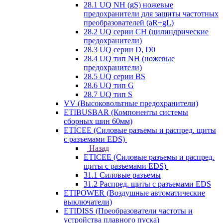
28.1 UQ NH (gS) ножевые
предохранители для защиты частотных
преобразователей (aR+gL)
28.2 UQ серии CH (цилиндрические
предохранители)
28.3 UQ серии D, D0
28.4 UQ тип NH (ножевые
предохранители)
28.5 UQ серии BS
28.6 UQ тип G
28.7 UQ тип S
VV (Высоковольтные предохранители)
ETIBUSBAR (Компоненты системы
сборных шин 60мм)
ETICEE (Силовые разъемы и распред. щиты
с разъемами EDS)
Назад
ETICEE (Силовые разъемы и распред.
щиты с разъемами EDS)
31.1 Силовые разъемы
31.2 Распред. щиты с разъемами EDS
ETIPOWER (Воздушные автоматические
выключатели)
ETIDISS (Преобразователи частоты и
устройства плавного пуска)