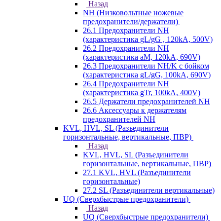
Назад
NH (Низковольтные ножевые
предохранители/держатели)
26.1 Предохранители NH
(характеристика gL/gG , 120kA, 500V)
26.2 Предохранители NH
(характеристика aM, 120kA, 690V)
26.3 Предохранители NH/K с бойком
(характеристика gL/gG, 100kA, 690V)
26.4 Предохранители NH
(характеристика gTr, 100kA, 400V)
26.5 Держатели предохранителей NH
26.6 Аксессуары к держателям
предохранителей NH
KVL, HVL, SL (Разъединители
горизонтальные, вертикальные, ПВР)
Назад
KVL, HVL, SL (Разъединители
горизонтальные, вертикальные, ПВР)
27.1 KVL, HVL (Разъединители
горизонтальные)
27.2 SL (Разъединители вертикальные)
UQ (Сверхбыстрые предохранители)
Назад
UQ (Сверхбыстрые предохранители)