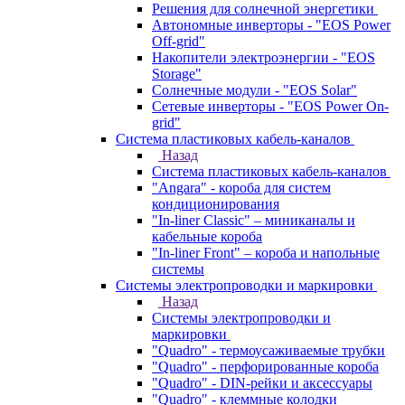
Решения для солнечной энергетики
Автономные инверторы - "EOS Power
Off-grid"
Накопители электроэнергии - "EOS
Storage"
Солнечные модули - "EOS Solar"
Сетевые инверторы - "EOS Power On-
grid"
Система пластиковых кабель-каналов
Назад
Система пластиковых кабель-каналов
"Angara" - короба для систем
кондиционирования
"In-liner Classic" – миниканалы и
кабельные короба
"In-liner Front" – короба и напольные
системы
Системы электропроводки и маркировки
Назад
Системы электропроводки и
маркировки
"Quadro" - термоусаживаемые трубки
"Quadro" - перфорированные короба
"Quadro" - DIN-рейки и аксессуары
"Quadro" - клеммные колодки