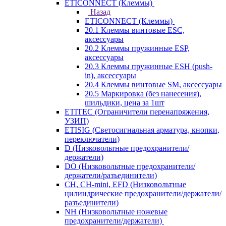
ETICONNECT (Клеммы)
Назад
ETICONNECT (Клеммы)
20.1 Клеммы винтовые ESC,
аксессуары
20.2 Клеммы пружинные ESP,
аксессуары
20.3 Клеммы пружинные ESH (push-
in), аксессуары
20.4 Клеммы винтовые SM, аксессуары
20.5 Маркировка (без нанесения),
шильдики, цена за 1шт
ETITEC (Ограничители перенапряжения,
УЗИП)
ETISIG (Светосигнальная арматура, кнопки,
переключатели)
D (Низковольтные предохранители/
держатели)
DO (Низковольтные предохранители/
держатели/разъединители)
CH, CH-mini, EFD (Низковольтные
цилиндрические предохранители/держатели/
разъединители)
NH (Низковольтные ножевые
предохранители/держатели)