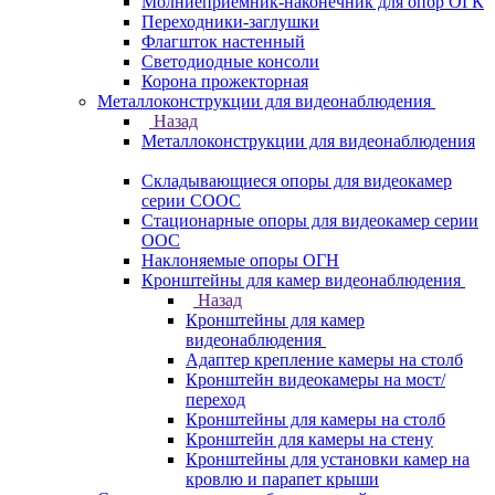
Молниеприемник-наконечник для опор ОГК
Переходники-заглушки
Флагшток настенный
Светодиодные консоли
Корона прожекторная
Металлоконструкции для видеонаблюдения
Назад
Металлоконструкции для видеонаблюдения
Складывающиеся опоры для видеокамер
серии СООС
Стационарные опоры для видеокамер серии
ООС
Наклоняемые опоры ОГН
Кронштейны для камер видеонаблюдения
Назад
Кронштейны для камер
видеонаблюдения
Адаптер крепление камеры на столб
Кронштейн видеокамеры на мост/
переход
Кронштейны для камеры на столб
Кронштейн для камеры на стену
Кронштейны для установки камер на
кровлю и парапет крыши