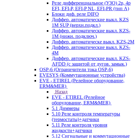
Реле дифференциальное (УЗО) 2р, 4р
EFI, EFI-P, EFI-P NL, EFI-PR (тип A)
Блоки диф. реле DIFO
Диффер. автоматические выкл. KZS
1M SUP (верхн.подкл.)
Диффер. автоматические выкл. KZS-
1M (нижн. подключ.)
Диффер. автоматическе выкл. KZS-2M
Диффер. автоматические выкл. KZS-
4M
Диффер. автоматические выкл. KZS-
AFDD (с защитой от дугов. замык.)
OSP-6 (Ограничители тока OSP-6)
EVESYS (Коммутационные устройства)
EVE - ETIREL (Релейное оборудование,
ERM&MER)
Назад
EVE - ETIREL (Релейное
оборудование, ERM&MER)
5.1 Диммеры
5.10 Реле контроля температуры
(термостаты)+датчики
5.11 Реле контроля уровня
жидкости+датчики
5.12 Сигнальные и коммутационные