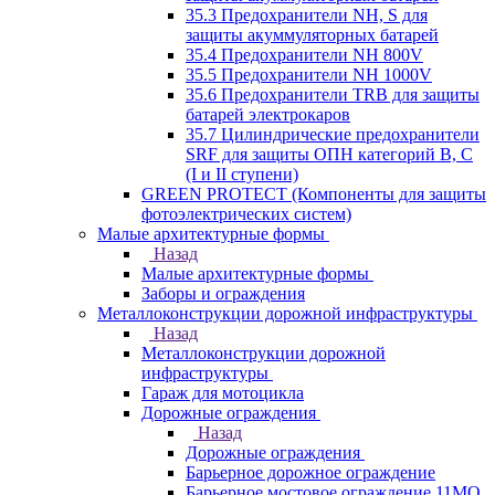
35.3 Предохранители NH, S для
защиты акуммуляторных батарей
35.4 Предохранители NH 800V
35.5 Предохранители NH 1000V
35.6 Предохранители TRB для защиты
батарей электрокаров
35.7 Цилиндрические предохранители
SRF для защиты ОПН категорий B, C
(I и II ступени)
GREEN PROTECT (Компоненты для защиты
фотоэлектрических систем)
Малые архитектурные формы
Назад
Малые архитектурные формы
Заборы и ограждения
Металлоконструкции дорожной инфраструктуры
Назад
Металлоконструкции дорожной
инфраструктуры
Гараж для мотоцикла
Дорожные ограждения
Назад
Дорожные ограждения
Барьерное дорожное ограждение
Барьерное мостовое ограждение 11МО