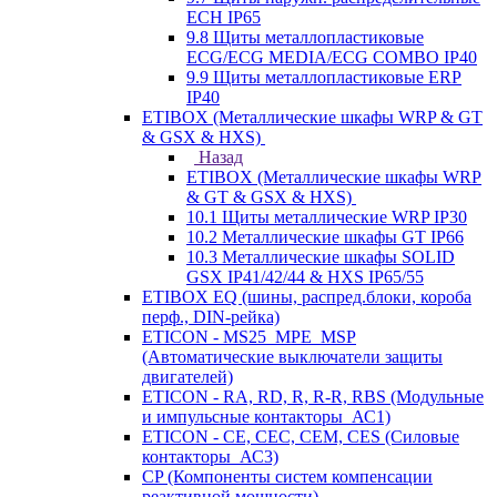
ECH IP65
9.8 Щиты металлопластиковые
ECG/ECG MEDIA/ECG COMBO IP40
9.9 Щиты металлопластиковые ERP
IP40
ETIBOX (Металлические шкафы WRP & GT
& GSX & HXS)
Назад
ETIBOX (Металлические шкафы WRP
& GT & GSX & HXS)
10.1 Щиты металлические WRP IP30
10.2 Металлические шкафы GT IP66
10.3 Металлические шкафы SOLID
GSX IP41/42/44 & HXS IP65/55
ETIBOX EQ (шины, распред.блоки, короба
перф., DIN-рейка)
ETICON - MS25_MPE_MSP
(Автоматические выключатели защиты
двигателей)
ETICON - RA, RD, R, R-R, RBS (Модульные
и импульсные контакторы_АС1)
ETICON - CE, CEC, CEM, CES (Силовые
контакторы_АС3)
CP (Компоненты систем компенсации
реактивной мощности)