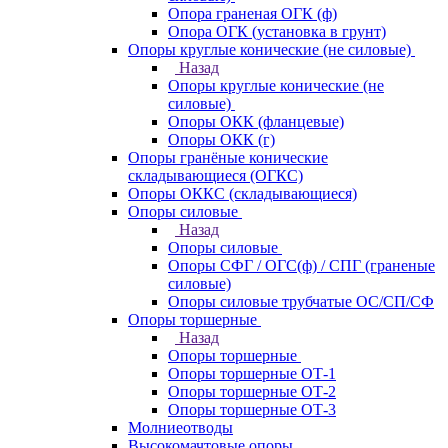
Опора граненая ОГК (ф)
Опора ОГК (установка в грунт)
Опоры круглые конические (не силовые)
Назад
Опоры круглые конические (не
силовые)
Опоры ОКК (фланцевые)
Опоры ОКК (г)
Опоры гранёные конические
складывающиеся (ОГКС)
Опоры ОККС (складывающиеся)
Опоры силовые
Назад
Опоры силовые
Опоры СФГ / ОГС(ф) / СПГ (граненые
силовые)
Опоры силовые трубчатые ОС/СП/СФ
Опоры торшерные
Назад
Опоры торшерные
Опоры торшерные ОТ-1
Опоры торшерные ОТ-2
Опоры торшерные ОТ-3
Молниеотводы
Высокомачтовые опоры