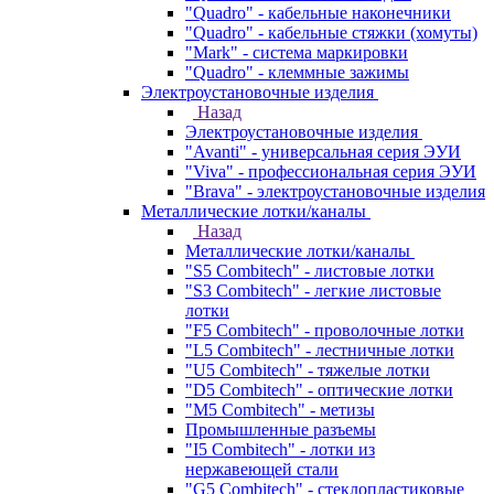
"Quadro" - кабельные наконечники
"Quadro" - кабельные стяжки (хомуты)
"Mark" - система маркировки
"Quadro" - клеммные зажимы
Электроустановочные изделия
Назад
Электроустановочные изделия
"Avanti" - универсальная серия ЭУИ
"Viva" - профессиональная серия ЭУИ
"Brava" - электроустановочные изделия
Металлические лотки/каналы
Назад
Металлические лотки/каналы
"S5 Combitech" - листовые лотки
"S3 Combitech" - легкие листовые
лотки
"F5 Combitech" - проволочные лотки
"L5 Combitech" - лестничные лотки
"U5 Combitech" - тяжелые лотки
"D5 Combitech" - оптические лотки
"M5 Combitech" - метизы
Промышленные разъемы
"I5 Combitech" - лотки из
нержавеющей стали
"G5 Combitech" - стеклопластиковые