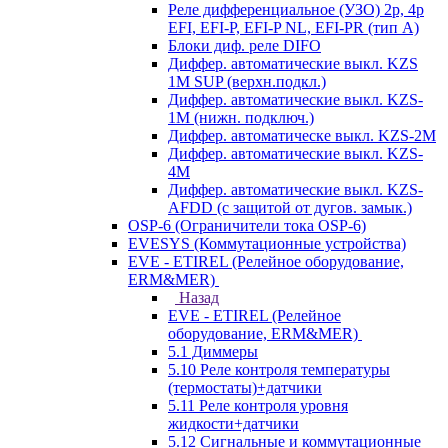
Реле дифференциальное (УЗО) 2р, 4р
EFI, EFI-P, EFI-P NL, EFI-PR (тип A)
Блоки диф. реле DIFO
Диффер. автоматические выкл. KZS
1M SUP (верхн.подкл.)
Диффер. автоматические выкл. KZS-
1M (нижн. подключ.)
Диффер. автоматическе выкл. KZS-2M
Диффер. автоматические выкл. KZS-
4M
Диффер. автоматические выкл. KZS-
AFDD (с защитой от дугов. замык.)
OSP-6 (Ограничители тока OSP-6)
EVESYS (Коммутационные устройства)
EVE - ETIREL (Релейное оборудование,
ERM&MER)
Назад
EVE - ETIREL (Релейное
оборудование, ERM&MER)
5.1 Диммеры
5.10 Реле контроля температуры
(термостаты)+датчики
5.11 Реле контроля уровня
жидкости+датчики
5.12 Сигнальные и коммутационные