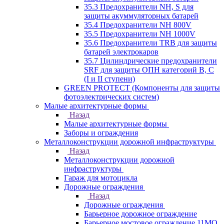
35.3 Предохранители NH, S для
защиты акуммуляторных батарей
35.4 Предохранители NH 800V
35.5 Предохранители NH 1000V
35.6 Предохранители TRB для защиты
батарей электрокаров
35.7 Цилиндрические предохранители
SRF для защиты ОПН категорий B, C
(I и II ступени)
GREEN PROTECT (Компоненты для защиты
фотоэлектрических систем)
Малые архитектурные формы
Назад
Малые архитектурные формы
Заборы и ограждения
Металлоконструкции дорожной инфраструктуры
Назад
Металлоконструкции дорожной
инфраструктуры
Гараж для мотоцикла
Дорожные ограждения
Назад
Дорожные ограждения
Барьерное дорожное ограждение
Барьерное мостовое ограждение 11МО