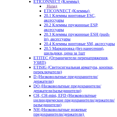
ETICONNECT (Клеммы)
Назад
ETICONNECT (Клеммы)
20.1 Клеммы винтовые ESC,
аксессуары
20.2 Клеммы пружинные ESP,
аксессуары
20.3 Клеммы пружинные ESH (push-
in), аксессуары
20.4 Клеммы винтовые SM, аксессуары
20.5 Маркировка (без нанесения),
шильдики, цена за 1шт
ETITEC (Ограничители перенапряжения,
УЗИП)
ETISIG (Светосигнальная арматура, кнопки,
переключатели)
D (Низковольтные предохранители/
держатели)
DO (Низковольтные предохранители/
держатели/разъединители)
CH, CH-mini, EFD (Низковольтные
цилиндрические предохранители/держатели/
разъединители)
NH (Низковольтные ножевые
предохранители/держатели)