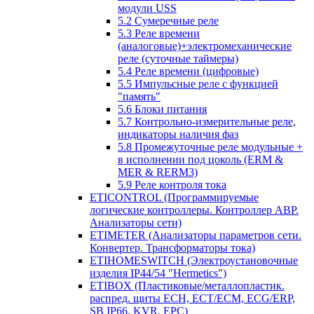
модули USS
5.2 Сумеречные реле
5.3 Реле времени
(аналоговые)+электромеханические
реле (суточные таймеры)
5.4 Реле времени (цифровые)
5.5 Импульсные реле с функцией
"память"
5.6 Блоки питания
5.7 Контрольно-измерительные реле,
индикаторы наличия фаз
5.8 Промежуточные реле модульные +
в исполнении под цоколь (ERM &
MER & RERM3)
5.9 Реле контроля тока
ETICONTROL (Программируемые
логические контроллеры. Контроллер АВР.
Анализаторы сети)
ETIMETER (Анализаторы параметров сети.
Конвертер. Трансформаторы тока)
ETIHOMESWITCH (Электроустановочные
изделия IP44/54 "Hermetics")
ETIBOX (Пластиковые/металлопластик.
распред. щиты ECH, ECT/ECM, ECG/ERP,
SB IP66, KVR, EPC)