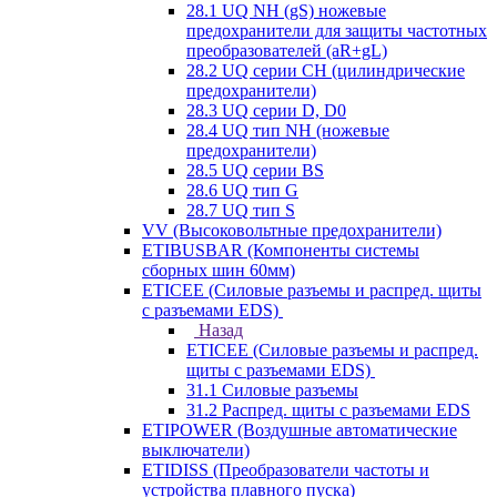
28.1 UQ NH (gS) ножевые
предохранители для защиты частотных
преобразователей (aR+gL)
28.2 UQ серии CH (цилиндрические
предохранители)
28.3 UQ серии D, D0
28.4 UQ тип NH (ножевые
предохранители)
28.5 UQ серии BS
28.6 UQ тип G
28.7 UQ тип S
VV (Высоковольтные предохранители)
ETIBUSBAR (Компоненты системы
сборных шин 60мм)
ETICEE (Силовые разъемы и распред. щиты
с разъемами EDS)
Назад
ETICEE (Силовые разъемы и распред.
щиты с разъемами EDS)
31.1 Силовые разъемы
31.2 Распред. щиты с разъемами EDS
ETIPOWER (Воздушные автоматические
выключатели)
ETIDISS (Преобразователи частоты и
устройства плавного пуска)