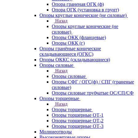
Опора граненая ОГК (ф)
Опора ОГК (установка в грунт)
Опоры круглые конические (не силовые)
Назад
Опоры круглые конические (не
силовые)
Опоры ОКК (фланцевые)
Опоры ОКК (г)
Опоры гранёные конические
складывающиеся (ОГКС)
Опоры ОККС (складывающиеся)
Опоры силовые
Назад
Опоры силовые
Опоры СФГ / ОГС(ф) / СПГ (граненые
силовые)
Опоры силовые трубчатые ОС/СП/СФ
Опоры торшерные
Назад
Опоры торшерные
Опоры торшерные ОТ-1
Опоры торшерные ОТ-2
Опоры торшерные ОТ-3
Молниеотводы
Высокомачтовые опоры