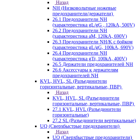
Назад
NH (Низковольтные ножевые
предохранители/держатели)
26.1 Предохранители NH
(характеристика gL/gG , 120kA, 500V)
26.2 Предохранители NH
(характеристика aM, 120kA, 690V)
26.3 Предохранители NH/K с бойком
(характеристика gL/gG, 100kA, 690V)
26.4 Предохранители NH
(характеристика gTr, 100kA, 400V)
26.5 Держатели предохранителей NH
26.6 Аксессуары к держателям
предохранителей NH
KVL, HVL, SL (Разъединители
горизонтальные, вертикальные, ПВР)
Назад
KVL, HVL, SL (Разъединители
горизонтальные, вертикальные, ПВР)
27.1 KVL, HVL (Разъединители
горизонтальные)
27.2 SL (Разъединители вертикальные)
UQ (Сверхбыстрые предохранители)
Назад
UQ (Сверхбыстрые предохранители)