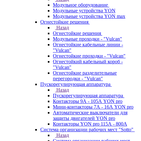
Модульное оборудование
Модульные устройства YON
Модульные устройства YON max
Огнестойкие решения
Назад
Огнестойкие решения
Модульные проходки - "Vulcan"
Огнестойкие кабельные линии -
"Vulcan"
Огнестойкие проходки - "Vulcan"
Огнестойкий кабельный короб -
"Vulcan"
Огнестойкие разделительные
перегородки - "Vulcan"
Пускорегулирующая аппаратура
Назад
Пускорегулирующая аппаратура
Контакторы 9А - 105А YON pro
Мини-контакторы 7А - 16А YON pro
Автоматические выключатели для
защиты двигателей YON pro
Контакторы YON pro 115А - 800А
Система организации рабочих мест "Sotto"
Назад
Система организации рабочих мест