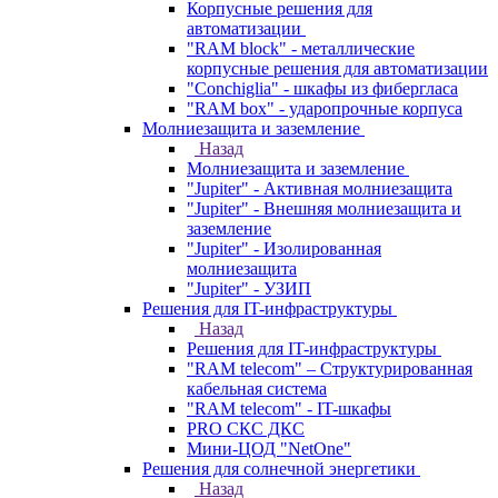
Корпусные решения для
автоматизации
"RAM block" - металлические
корпусные решения для автоматизации
"Conchiglia" - шкафы из фибергласа
"RAM box" - ударопрочные корпуса
Молниезащита и заземление
Назад
Молниезащита и заземление
"Jupiter" - Активная молниезащита
"Jupiter" - Внешняя молниезащита и
заземление
"Jupiter" - Изолированная
молниезащита
"Jupiter" - УЗИП
Решения для IT-инфраструктуры
Назад
Решения для IT-инфраструктуры
"RAM telecom" – Структурированная
кабельная система
"RAM telecom" - IT-шкафы
PRO СКС ДКС
Мини-ЦОД "NetOne"
Решения для солнечной энергетики
Назад