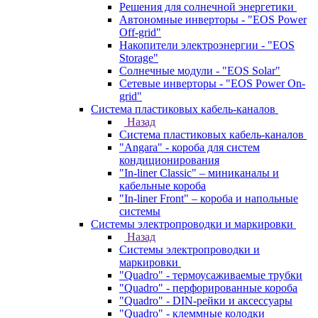
Решения для солнечной энергетики
Автономные инверторы - "EOS Power
Off-grid"
Накопители электроэнергии - "EOS
Storage"
Солнечные модули - "EOS Solar"
Сетевые инверторы - "EOS Power On-
grid"
Система пластиковых кабель-каналов
Назад
Система пластиковых кабель-каналов
"Angara" - короба для систем
кондиционирования
"In-liner Classic" – миниканалы и
кабельные короба
"In-liner Front" – короба и напольные
системы
Системы электропроводки и маркировки
Назад
Системы электропроводки и
маркировки
"Quadro" - термоусаживаемые трубки
"Quadro" - перфорированные короба
"Quadro" - DIN-рейки и аксессуары
"Quadro" - клеммные колодки