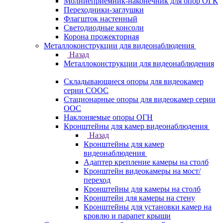
Молниеприемник-наконечник для опор ОГК
Переходники-заглушки
Флагшток настенный
Светодиодные консоли
Корона прожекторная
Металлоконструкции для видеонаблюдения
Назад
Металлоконструкции для видеонаблюдения
Складывающиеся опоры для видеокамер
серии СООС
Стационарные опоры для видеокамер серии
ООС
Наклоняемые опоры ОГН
Кронштейны для камер видеонаблюдения
Назад
Кронштейны для камер
видеонаблюдения
Адаптер крепление камеры на столб
Кронштейн видеокамеры на мост/
переход
Кронштейны для камеры на столб
Кронштейн для камеры на стену
Кронштейны для установки камер на
кровлю и парапет крыши