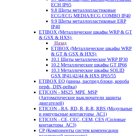
ECH IP65
9.8 Щиты металлопластиковые
ECG/ECG MEDIA/ECG COMBO IP40
9.9 Щиты металлопластиковые ERP
IP40
ETIBOX (Металлические шкафы WRP & GT
& GSX & HXS)
Назад
ETIBOX (Металлические шкафы WRP
& GT & GSX & HXS)
10.1 Щиты металлические WRP IP30
10.2 Металлические шкафы GT IP66
10.3 Металлические шкафы SOLID
GSX IP41/42/44 & HXS IP65/55
ETIBOX EQ (шины, распред.блоки, короба
перф., DIN-рейка)
ETICON - MS25_MPE_MSP
(Автоматические выключатели защиты
двигателей)
ETICON - RA, RD, R, R-R, RBS (Модульные
и импульсные контакторы_АС1)
ETICON - CE, CEC, CEM, CES (Силовые
контакторы_АС3)
CP (Компоненты систем компенсации
реактивной мощности)