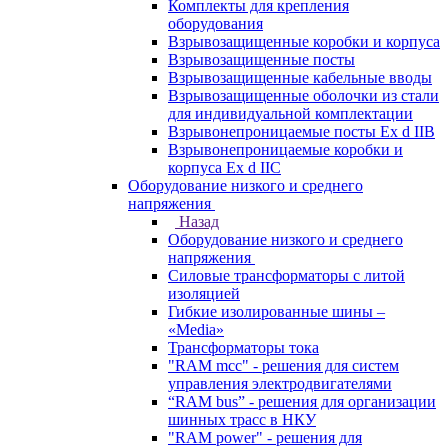
Комплекты для крепления
оборудования
Взрывозащищенные коробки и корпуса
Взрывозащищенные посты
Взрывозащищенные кабельные вводы
Взрывозащищенные оболочки из стали
для индивидуальной комплектации
Взрывонепроницаемые посты Ex d IIB
Взрывонепроницаемые коробки и
корпуса Ex d IIС
Оборудование низкого и среднего
напряжения
Назад
Оборудование низкого и среднего
напряжения
Силовые трансформаторы с литой
изоляцией
Гибкие изолированные шины –
«Media»
Трансформаторы тока
"RAM mcc" - решения для систем
управления электродвигателями
“RAM bus” - решения для организации
шинных трасс в НКУ
"RAM power" - решения для