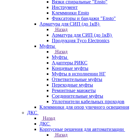
Вязки спиральные "Ensto"
Инструмент
Клеммники Ensto
Фиксаторы и бандажи "Ensto"
Арматура для СИП (до 1кВ)
Назад
Арматура для СИП (до 1кВ)
Продукция Tyco Electronics
Муфты
Назад
Муфты
Адаптеры РИКС
Концевые муфты
Муфты в исполнении НГ
Ответвительные муфты
Переходные муфты
Ремонтные манжеты
Соединительные муфты
Уплотнители кабельных проходов
Клеммники для опор уличного освещения
ДКС
Назад
ДКС
Корпусные решения для автоматизации
Назад