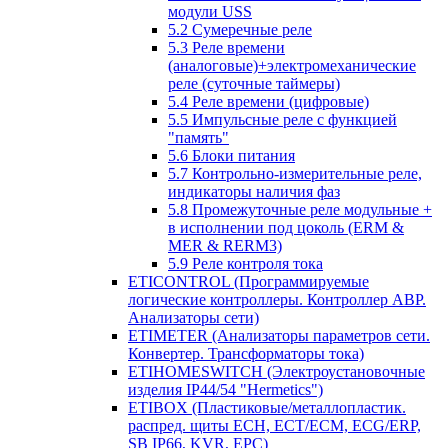
модули USS
5.2 Сумеречные реле
5.3 Реле времени
(аналоговые)+электромеханические
реле (суточные таймеры)
5.4 Реле времени (цифровые)
5.5 Импульсные реле с функцией
"память"
5.6 Блоки питания
5.7 Контрольно-измерительные реле,
индикаторы наличия фаз
5.8 Промежуточные реле модульные +
в исполнении под цоколь (ERM &
MER & RERM3)
5.9 Реле контроля тока
ETICONTROL (Программируемые
логические контроллеры. Контроллер АВР.
Анализаторы сети)
ETIMETER (Анализаторы параметров сети.
Конвертер. Трансформаторы тока)
ETIHOMESWITCH (Электроустановочные
изделия IP44/54 "Hermetics")
ETIBOX (Пластиковые/металлопластик.
распред. щиты ECH, ECT/ECM, ECG/ERP,
SB IP66, KVR, EPC)