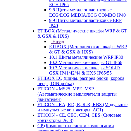
ECH IP65
9.8 Щиты металлопластиковые
ECG/ECG MEDIA/ECG COMBO IP40
9.9 Щиты металлопластиковые ERP
IP40
ETIBOX (Металлические шкафы WRP & GT
& GSX & HXS)
Назад
ETIBOX (Металлические шкафы WRP
& GT & GSX & HXS)
10.1 Щиты металлические WRP IP30
10.2 Металлические шкафы GT IP66
10.3 Металлические шкафы SOLID
GSX IP41/42/44 & HXS IP65/55
ETIBOX EQ (шины, распред.блоки, короба
перф., DIN-рейка)
ETICON - MS25_MPE_MSP
(Автоматические выключатели защиты
двигателей)
ETICON - RA, RD, R, R-R, RBS (Модульные
и импульсные контакторы_АС1)
ETICON - CE, CEC, CEM, CES (Силовые
контакторы_АС3)
CP (Компоненты систем компенсации
реактивной мощности)