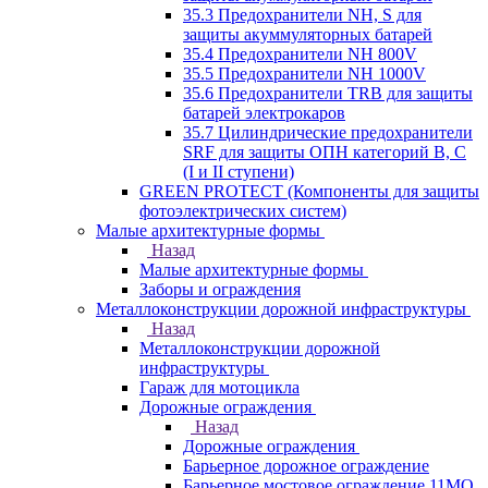
35.3 Предохранители NH, S для
защиты акуммуляторных батарей
35.4 Предохранители NH 800V
35.5 Предохранители NH 1000V
35.6 Предохранители TRB для защиты
батарей электрокаров
35.7 Цилиндрические предохранители
SRF для защиты ОПН категорий B, C
(I и II ступени)
GREEN PROTECT (Компоненты для защиты
фотоэлектрических систем)
Малые архитектурные формы
Назад
Малые архитектурные формы
Заборы и ограждения
Металлоконструкции дорожной инфраструктуры
Назад
Металлоконструкции дорожной
инфраструктуры
Гараж для мотоцикла
Дорожные ограждения
Назад
Дорожные ограждения
Барьерное дорожное ограждение
Барьерное мостовое ограждение 11МО