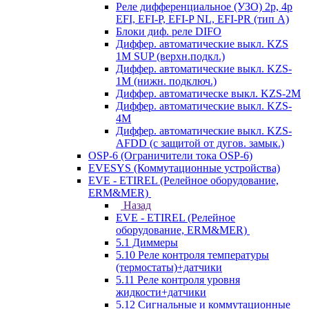
Реле дифференциальное (УЗО) 2р, 4р
EFI, EFI-P, EFI-P NL, EFI-PR (тип A)
Блоки диф. реле DIFO
Диффер. автоматические выкл. KZS
1M SUP (верхн.подкл.)
Диффер. автоматические выкл. KZS-
1M (нижн. подключ.)
Диффер. автоматическе выкл. KZS-2M
Диффер. автоматические выкл. KZS-
4M
Диффер. автоматические выкл. KZS-
AFDD (с защитой от дугов. замык.)
OSP-6 (Ограничители тока OSP-6)
EVESYS (Коммутационные устройства)
EVE - ETIREL (Релейное оборудование,
ERM&MER)
Назад
EVE - ETIREL (Релейное
оборудование, ERM&MER)
5.1 Диммеры
5.10 Реле контроля температуры
(термостаты)+датчики
5.11 Реле контроля уровня
жидкости+датчики
5.12 Сигнальные и коммутационные