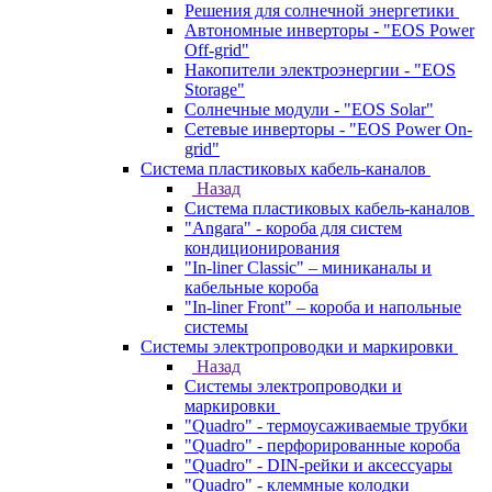
Решения для солнечной энергетики
Автономные инверторы - "EOS Power
Off-grid"
Накопители электроэнергии - "EOS
Storage"
Солнечные модули - "EOS Solar"
Сетевые инверторы - "EOS Power On-
grid"
Система пластиковых кабель-каналов
Назад
Система пластиковых кабель-каналов
"Angara" - короба для систем
кондиционирования
"In-liner Classic" – миниканалы и
кабельные короба
"In-liner Front" – короба и напольные
системы
Системы электропроводки и маркировки
Назад
Системы электропроводки и
маркировки
"Quadro" - термоусаживаемые трубки
"Quadro" - перфорированные короба
"Quadro" - DIN-рейки и аксессуары
"Quadro" - клеммные колодки