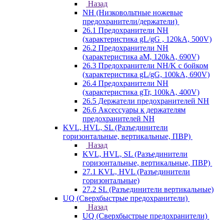
Назад
NH (Низковольтные ножевые
предохранители/держатели)
26.1 Предохранители NH
(характеристика gL/gG , 120kA, 500V)
26.2 Предохранители NH
(характеристика aM, 120kA, 690V)
26.3 Предохранители NH/K с бойком
(характеристика gL/gG, 100kA, 690V)
26.4 Предохранители NH
(характеристика gTr, 100kA, 400V)
26.5 Держатели предохранителей NH
26.6 Аксессуары к держателям
предохранителей NH
KVL, HVL, SL (Разъединители
горизонтальные, вертикальные, ПВР)
Назад
KVL, HVL, SL (Разъединители
горизонтальные, вертикальные, ПВР)
27.1 KVL, HVL (Разъединители
горизонтальные)
27.2 SL (Разъединители вертикальные)
UQ (Сверхбыстрые предохранители)
Назад
UQ (Сверхбыстрые предохранители)