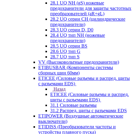
28.1 UQ NH (gS) ножевые
предохранители для защиты частотных
преобразователей (aR+gL)
28.2 UQ серии CH (цилиндрические
предохранители)
28.3 UQ серии D, D0
28.4 UQ тип NH (ножевые
предохранители)
28.5 UQ серии BS
28.6 UQ тип G
28.7 UQ тип S
VV (Высоковольтные предохранители)
ETIBUSBAR (Компоненты системы
сборных шин 60мм)
ETICEE (Силовые разъемы и распред. щиты
с разъемами EDS)
Назад
ETICEE (Силовые разъемы и распред.
щиты с разъемами EDS)
31.1 Силовые разъемы
31.2 Распред. щиты с разъемами EDS
ETIPOWER (Воздушные автоматические
выключатели)
ETIDISS (Преобразователи частоты и
устройства плавного пуска)