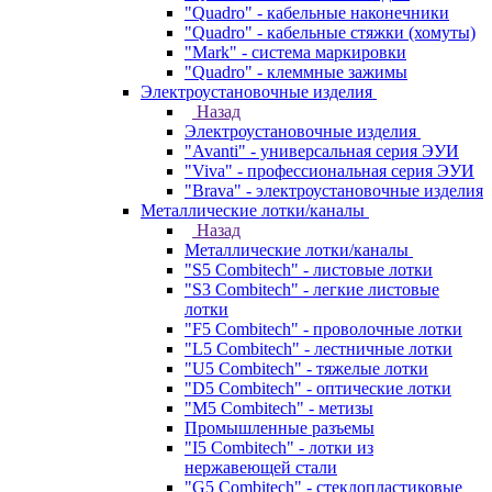
"Quadro" - кабельные наконечники
"Quadro" - кабельные стяжки (хомуты)
"Mark" - система маркировки
"Quadro" - клеммные зажимы
Электроустановочные изделия
Назад
Электроустановочные изделия
"Avanti" - универсальная серия ЭУИ
"Viva" - профессиональная серия ЭУИ
"Brava" - электроустановочные изделия
Металлические лотки/каналы
Назад
Металлические лотки/каналы
"S5 Combitech" - листовые лотки
"S3 Combitech" - легкие листовые
лотки
"F5 Combitech" - проволочные лотки
"L5 Combitech" - лестничные лотки
"U5 Combitech" - тяжелые лотки
"D5 Combitech" - оптические лотки
"M5 Combitech" - метизы
Промышленные разъемы
"I5 Combitech" - лотки из
нержавеющей стали
"G5 Combitech" - стеклопластиковые