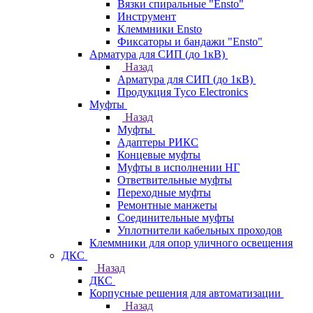
Вязки спиральные "Ensto"
Инструмент
Клеммники Ensto
Фиксаторы и бандажи "Ensto"
Арматура для СИП (до 1кВ)
Назад
Арматура для СИП (до 1кВ)
Продукция Tyco Electronics
Муфты
Назад
Муфты
Адаптеры РИКС
Концевые муфты
Муфты в исполнении НГ
Ответвительные муфты
Переходные муфты
Ремонтные манжеты
Соединительные муфты
Уплотнители кабельных проходов
Клеммники для опор уличного освещения
ДКС
Назад
ДКС
Корпусные решения для автоматизации
Назад