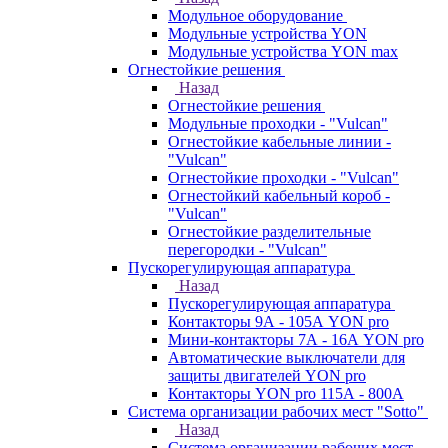
Модульное оборудование
Модульные устройства YON
Модульные устройства YON max
Огнестойкие решения
Назад
Огнестойкие решения
Модульные проходки - "Vulcan"
Огнестойкие кабельные линии -
"Vulcan"
Огнестойкие проходки - "Vulcan"
Огнестойкий кабельный короб -
"Vulcan"
Огнестойкие разделительные
перегородки - "Vulcan"
Пускорегулирующая аппаратура
Назад
Пускорегулирующая аппаратура
Контакторы 9А - 105А YON pro
Мини-контакторы 7А - 16А YON pro
Автоматические выключатели для
защиты двигателей YON pro
Контакторы YON pro 115А - 800А
Система организации рабочих мест "Sotto"
Назад
Система организации рабочих мест