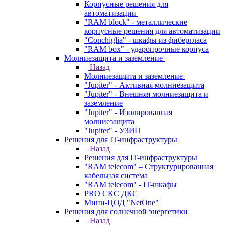
Корпусные решения для
автоматизации
"RAM block" - металлические
корпусные решения для автоматизации
"Conchiglia" - шкафы из фибергласа
"RAM box" - ударопрочные корпуса
Молниезащита и заземление
Назад
Молниезащита и заземление
"Jupiter" - Активная молниезащита
"Jupiter" - Внешняя молниезащита и
заземление
"Jupiter" - Изолированная
молниезащита
"Jupiter" - УЗИП
Решения для IT-инфраструктуры
Назад
Решения для IT-инфраструктуры
"RAM telecom" – Структурированная
кабельная система
"RAM telecom" - IT-шкафы
PRO СКС ДКС
Мини-ЦОД "NetOne"
Решения для солнечной энергетики
Назад