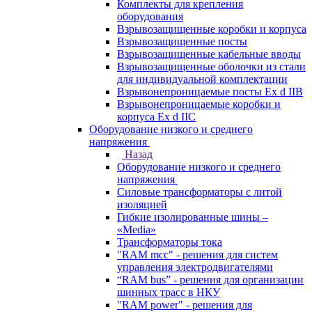
Комплекты для крепления
оборудования
Взрывозащищенные коробки и корпуса
Взрывозащищенные посты
Взрывозащищенные кабельные вводы
Взрывозащищенные оболочки из стали
для индивидуальной комплектации
Взрывонепроницаемые посты Ex d IIB
Взрывонепроницаемые коробки и
корпуса Ex d IIС
Оборудование низкого и среднего
напряжения
Назад
Оборудование низкого и среднего
напряжения
Силовые трансформаторы с литой
изоляцией
Гибкие изолированные шины –
«Media»
Трансформаторы тока
"RAM mcc" - решения для систем
управления электродвигателями
“RAM bus” - решения для организации
шинных трасс в НКУ
"RAM power" - решения для