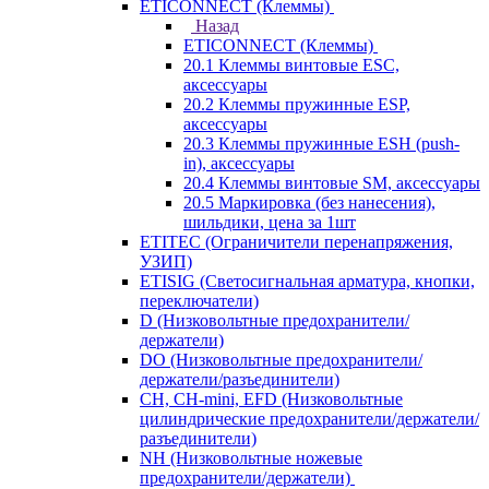
ETICONNECT (Клеммы)
Назад
ETICONNECT (Клеммы)
20.1 Клеммы винтовые ESC,
аксессуары
20.2 Клеммы пружинные ESP,
аксессуары
20.3 Клеммы пружинные ESH (push-
in), аксессуары
20.4 Клеммы винтовые SM, аксессуары
20.5 Маркировка (без нанесения),
шильдики, цена за 1шт
ETITEC (Ограничители перенапряжения,
УЗИП)
ETISIG (Светосигнальная арматура, кнопки,
переключатели)
D (Низковольтные предохранители/
держатели)
DO (Низковольтные предохранители/
держатели/разъединители)
CH, CH-mini, EFD (Низковольтные
цилиндрические предохранители/держатели/
разъединители)
NH (Низковольтные ножевые
предохранители/держатели)