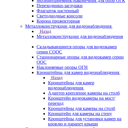
Молниеприемник-наконечник для опор ОГК
Переходники-заглушки
Флагшток настенный
Светодиодные консоли
Корона прожекторная
Металлоконструкции для видеонаблюдения
Назад
Металлоконструкции для видеонаблюдения
Складывающиеся опоры для видеокамер
серии СООС
Стационарные опоры для видеокамер серии
ООС
Наклоняемые опоры ОГН
Кронштейны для камер видеонаблюдения
Назад
Кронштейны для камер
видеонаблюдения
Адаптер крепление камеры на столб
Кронштейн видеокамеры на мост/
переход
Кронштейны для камеры на столб
Кронштейн для камеры на стену
Кронштейны для установки камер на
кровлю и парапет крыши