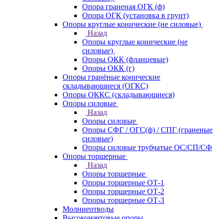
Опора граненая ОГК (ф)
Опора ОГК (установка в грунт)
Опоры круглые конические (не силовые)
Назад
Опоры круглые конические (не
силовые)
Опоры ОКК (фланцевые)
Опоры ОКК (г)
Опоры гранёные конические
складывающиеся (ОГКС)
Опоры ОККС (складывающиеся)
Опоры силовые
Назад
Опоры силовые
Опоры СФГ / ОГС(ф) / СПГ (граненые
силовые)
Опоры силовые трубчатые ОС/СП/СФ
Опоры торшерные
Назад
Опоры торшерные
Опоры торшерные ОТ-1
Опоры торшерные ОТ-2
Опоры торшерные ОТ-3
Молниеотводы
Высокомачтовые опоры