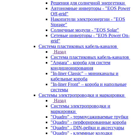
Решения для солнечной энергетики
Автономные инверторы - "EOS Power
Off-grid"
Накопители электроэнергии - "EOS
Storage"
Солнечные модули - "EOS Solar"
Сетевые инверторы - "EOS Power On-
grid"
Система пластиковых кабель-каналов
Назад
Система пластиковых кабель-каналов
"Angara" - короба для систем
кондиционирования
"In-liner Classic" – миниканалы и
кабельные короба
"In-liner Front" – короба и напольные
системы
Системы электропроводки и маркировки
Назад
Системы электропроводки и
маркировки
"Quadro" - термоусаживаемые трубки
"Quadro" - перфорированные короба
"Quadro" - DIN-рейки и аксессуары
"Quadro" - клеммные колодки