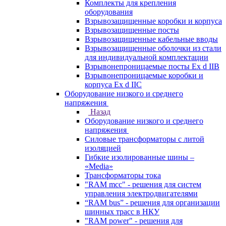
Комплекты для крепления
оборудования
Взрывозащищенные коробки и корпуса
Взрывозащищенные посты
Взрывозащищенные кабельные вводы
Взрывозащищенные оболочки из стали
для индивидуальной комплектации
Взрывонепроницаемые посты Ex d IIB
Взрывонепроницаемые коробки и
корпуса Ex d IIС
Оборудование низкого и среднего
напряжения
Назад
Оборудование низкого и среднего
напряжения
Силовые трансформаторы с литой
изоляцией
Гибкие изолированные шины –
«Media»
Трансформаторы тока
"RAM mcc" - решения для систем
управления электродвигателями
“RAM bus” - решения для организации
шинных трасс в НКУ
"RAM power" - решения для