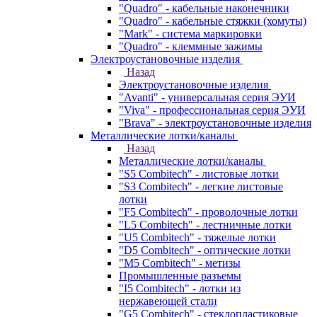
"Quadro" - кабельные наконечники
"Quadro" - кабельные стяжки (хомуты)
"Mark" - система маркировки
"Quadro" - клеммные зажимы
Электроустановочные изделия
Назад
Электроустановочные изделия
"Avanti" - универсальная серия ЭУИ
"Viva" - профессиональная серия ЭУИ
"Brava" - электроустановочные изделия
Металлические лотки/каналы
Назад
Металлические лотки/каналы
"S5 Combitech" - листовые лотки
"S3 Combitech" - легкие листовые
лотки
"F5 Combitech" - проволочные лотки
"L5 Combitech" - лестничные лотки
"U5 Combitech" - тяжелые лотки
"D5 Combitech" - оптические лотки
"M5 Combitech" - метизы
Промышленные разъемы
"I5 Combitech" - лотки из
нержавеющей стали
"G5 Combitech" - стеклопластиковые