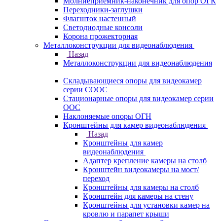
Молниеприемник-наконечник для опор ОГК
Переходники-заглушки
Флагшток настенный
Светодиодные консоли
Корона прожекторная
Металлоконструкции для видеонаблюдения
Назад
Металлоконструкции для видеонаблюдения
Складывающиеся опоры для видеокамер
серии СООС
Стационарные опоры для видеокамер серии
ООС
Наклоняемые опоры ОГН
Кронштейны для камер видеонаблюдения
Назад
Кронштейны для камер
видеонаблюдения
Адаптер крепление камеры на столб
Кронштейн видеокамеры на мост/
переход
Кронштейны для камеры на столб
Кронштейн для камеры на стену
Кронштейны для установки камер на
кровлю и парапет крыши