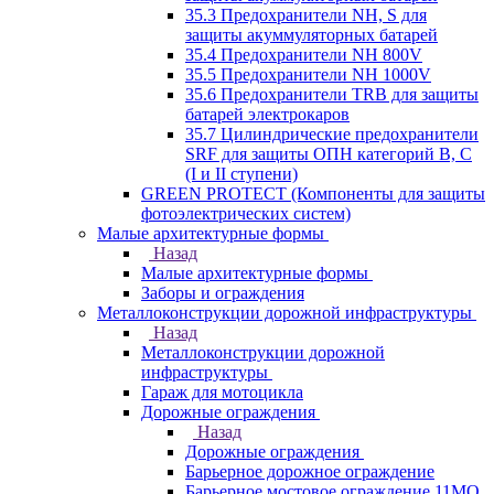
35.3 Предохранители NH, S для
защиты акуммуляторных батарей
35.4 Предохранители NH 800V
35.5 Предохранители NH 1000V
35.6 Предохранители TRB для защиты
батарей электрокаров
35.7 Цилиндрические предохранители
SRF для защиты ОПН категорий B, C
(I и II ступени)
GREEN PROTECT (Компоненты для защиты
фотоэлектрических систем)
Малые архитектурные формы
Назад
Малые архитектурные формы
Заборы и ограждения
Металлоконструкции дорожной инфраструктуры
Назад
Металлоконструкции дорожной
инфраструктуры
Гараж для мотоцикла
Дорожные ограждения
Назад
Дорожные ограждения
Барьерное дорожное ограждение
Барьерное мостовое ограждение 11МО