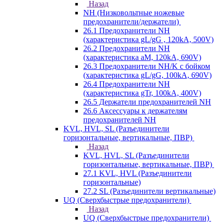
Назад
NH (Низковольтные ножевые
предохранители/держатели)
26.1 Предохранители NH
(характеристика gL/gG , 120kA, 500V)
26.2 Предохранители NH
(характеристика aM, 120kA, 690V)
26.3 Предохранители NH/K с бойком
(характеристика gL/gG, 100kA, 690V)
26.4 Предохранители NH
(характеристика gTr, 100kA, 400V)
26.5 Держатели предохранителей NH
26.6 Аксессуары к держателям
предохранителей NH
KVL, HVL, SL (Разъединители
горизонтальные, вертикальные, ПВР)
Назад
KVL, HVL, SL (Разъединители
горизонтальные, вертикальные, ПВР)
27.1 KVL, HVL (Разъединители
горизонтальные)
27.2 SL (Разъединители вертикальные)
UQ (Сверхбыстрые предохранители)
Назад
UQ (Сверхбыстрые предохранители)