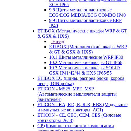
ECH IP65
9.8 Щиты металлопластиковые
ECG/ECG MEDIA/ECG COMBO IP40
9.9 Щиты металлопластиковые ERP
IP40
ETIBOX (Металлические шкафы WRP & GT
& GSX & HXS)
Назад
ETIBOX (Металлические шкафы WRP
& GT & GSX & HXS)
10.1 Щиты металлические WRP IP30
10.2 Металлические шкафы GT IP66
10.3 Металлические шкафы SOLID
GSX IP41/42/44 & HXS IP65/55
ETIBOX EQ (шины, распред.блоки, короба
перф., DIN-рейка)
ETICON - MS25_MPE_MSP
(Автоматические выключатели защиты
двигателей)
ETICON - RA, RD, R, R-R, RBS (Модульные
и импульсные контакторы_АС1)
ETICON - CE, CEC, CEM, CES (Силовые
контакторы_АС3)
CP (Компоненты систем компенсации
реактивной мощности)