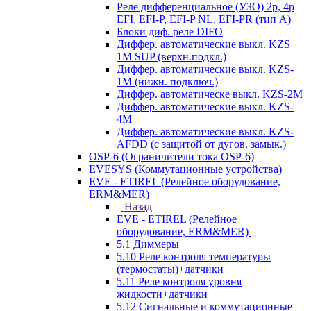
Реле дифференциальное (УЗО) 2р, 4р
EFI, EFI-P, EFI-P NL, EFI-PR (тип A)
Блоки диф. реле DIFO
Диффер. автоматические выкл. KZS
1M SUP (верхн.подкл.)
Диффер. автоматические выкл. KZS-
1M (нижн. подключ.)
Диффер. автоматическе выкл. KZS-2M
Диффер. автоматические выкл. KZS-
4M
Диффер. автоматические выкл. KZS-
AFDD (с защитой от дугов. замык.)
OSP-6 (Ограничители тока OSP-6)
EVESYS (Коммутационные устройства)
EVE - ETIREL (Релейное оборудование,
ERM&MER)
Назад
EVE - ETIREL (Релейное
оборудование, ERM&MER)
5.1 Диммеры
5.10 Реле контроля температуры
(термостаты)+датчики
5.11 Реле контроля уровня
жидкости+датчики
5.12 Сигнальные и коммутационные