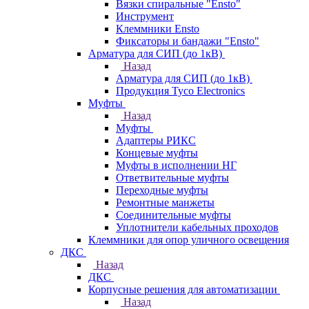
Вязки спиральные "Ensto"
Инструмент
Клеммники Ensto
Фиксаторы и бандажи "Ensto"
Арматура для СИП (до 1кВ)
Назад
Арматура для СИП (до 1кВ)
Продукция Tyco Electronics
Муфты
Назад
Муфты
Адаптеры РИКС
Концевые муфты
Муфты в исполнении НГ
Ответвительные муфты
Переходные муфты
Ремонтные манжеты
Соединительные муфты
Уплотнители кабельных проходов
Клеммники для опор уличного освещения
ДКС
Назад
ДКС
Корпусные решения для автоматизации
Назад