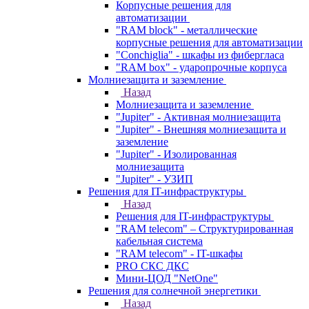
Корпусные решения для
автоматизации
"RAM block" - металлические
корпусные решения для автоматизации
"Conchiglia" - шкафы из фибергласа
"RAM box" - ударопрочные корпуса
Молниезащита и заземление
Назад
Молниезащита и заземление
"Jupiter" - Активная молниезащита
"Jupiter" - Внешняя молниезащита и
заземление
"Jupiter" - Изолированная
молниезащита
"Jupiter" - УЗИП
Решения для IT-инфраструктуры
Назад
Решения для IT-инфраструктуры
"RAM telecom" – Структурированная
кабельная система
"RAM telecom" - IT-шкафы
PRO СКС ДКС
Мини-ЦОД "NetOne"
Решения для солнечной энергетики
Назад