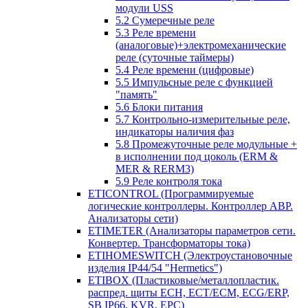
модули USS
5.2 Сумеречные реле
5.3 Реле времени
(аналоговые)+электромеханические
реле (суточные таймеры)
5.4 Реле времени (цифровые)
5.5 Импульсные реле с функцией
"память"
5.6 Блоки питания
5.7 Контрольно-измерительные реле,
индикаторы наличия фаз
5.8 Промежуточные реле модульные +
в исполнении под цоколь (ERM &
MER & RERM3)
5.9 Реле контроля тока
ETICONTROL (Программируемые
логические контроллеры. Контроллер АВР.
Анализаторы сети)
ETIMETER (Анализаторы параметров сети.
Конвертер. Трансформаторы тока)
ETIHOMESWITCH (Электроустановочные
изделия IP44/54 "Hermetics")
ETIBOX (Пластиковые/металлопластик.
распред. щиты ECH, ECT/ECM, ECG/ERP,
SB IP66, KVR, EPC)