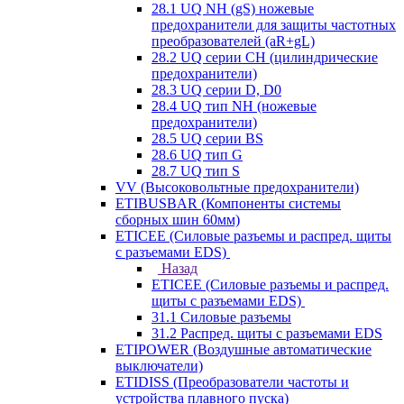
28.1 UQ NH (gS) ножевые
предохранители для защиты частотных
преобразователей (aR+gL)
28.2 UQ серии CH (цилиндрические
предохранители)
28.3 UQ серии D, D0
28.4 UQ тип NH (ножевые
предохранители)
28.5 UQ серии BS
28.6 UQ тип G
28.7 UQ тип S
VV (Высоковольтные предохранители)
ETIBUSBAR (Компоненты системы
сборных шин 60мм)
ETICEE (Силовые разъемы и распред. щиты
с разъемами EDS)
Назад
ETICEE (Силовые разъемы и распред.
щиты с разъемами EDS)
31.1 Силовые разъемы
31.2 Распред. щиты с разъемами EDS
ETIPOWER (Воздушные автоматические
выключатели)
ETIDISS (Преобразователи частоты и
устройства плавного пуска)