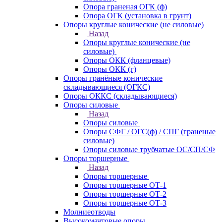
Опора граненая ОГК (ф)
Опора ОГК (установка в грунт)
Опоры круглые конические (не силовые)
Назад
Опоры круглые конические (не
силовые)
Опоры ОКК (фланцевые)
Опоры ОКК (г)
Опоры гранёные конические
складывающиеся (ОГКС)
Опоры ОККС (складывающиеся)
Опоры силовые
Назад
Опоры силовые
Опоры СФГ / ОГС(ф) / СПГ (граненые
силовые)
Опоры силовые трубчатые ОС/СП/СФ
Опоры торшерные
Назад
Опоры торшерные
Опоры торшерные ОТ-1
Опоры торшерные ОТ-2
Опоры торшерные ОТ-3
Молниеотводы
Высокомачтовые опоры