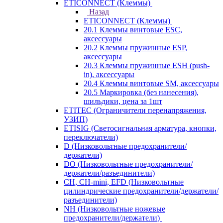
ETICONNECT (Клеммы)
Назад
ETICONNECT (Клеммы)
20.1 Клеммы винтовые ESC,
аксессуары
20.2 Клеммы пружинные ESP,
аксессуары
20.3 Клеммы пружинные ESH (push-
in), аксессуары
20.4 Клеммы винтовые SM, аксессуары
20.5 Маркировка (без нанесения),
шильдики, цена за 1шт
ETITEC (Ограничители перенапряжения,
УЗИП)
ETISIG (Светосигнальная арматура, кнопки,
переключатели)
D (Низковольтные предохранители/
держатели)
DO (Низковольтные предохранители/
держатели/разъединители)
CH, CH-mini, EFD (Низковольтные
цилиндрические предохранители/держатели/
разъединители)
NH (Низковольтные ножевые
предохранители/держатели)