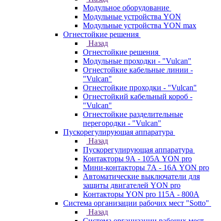
Модульное оборудование
Модульные устройства YON
Модульные устройства YON max
Огнестойкие решения
Назад
Огнестойкие решения
Модульные проходки - "Vulcan"
Огнестойкие кабельные линии -
"Vulcan"
Огнестойкие проходки - "Vulcan"
Огнестойкий кабельный короб -
"Vulcan"
Огнестойкие разделительные
перегородки - "Vulcan"
Пускорегулирующая аппаратура
Назад
Пускорегулирующая аппаратура
Контакторы 9А - 105А YON pro
Мини-контакторы 7А - 16А YON pro
Автоматические выключатели для
защиты двигателей YON pro
Контакторы YON pro 115А - 800А
Система организации рабочих мест "Sotto"
Назад
Система организации рабочих мест