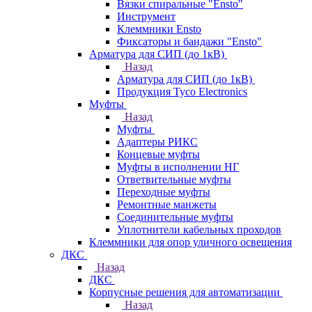
Вязки спиральные "Ensto"
Инструмент
Клеммники Ensto
Фиксаторы и бандажи "Ensto"
Арматура для СИП (до 1кВ)
Назад
Арматура для СИП (до 1кВ)
Продукция Tyco Electronics
Муфты
Назад
Муфты
Адаптеры РИКС
Концевые муфты
Муфты в исполнении НГ
Ответвительные муфты
Переходные муфты
Ремонтные манжеты
Соединительные муфты
Уплотнители кабельных проходов
Клеммники для опор уличного освещения
ДКС
Назад
ДКС
Корпусные решения для автоматизации
Назад