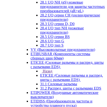
28.1 UQ NH (gS) ножевые
предохранители для защиты частотных
преобразователей (aR+gL)
28.2 UQ серии CH (цилиндрические
предохранители)
28.3 UQ серии D, D0
28.4 UQ тип NH (ножевые
предохранители)
28.5 UQ серии BS
28.6 UQ тип G
28.7 UQ тип S
VV (Высоковольтные предохранители)
ETIBUSBAR (Компоненты системы
сборных шин 60мм)
ETICEE (Силовые разъемы и распред. щиты
с разъемами EDS)
Назад
ETICEE (Силовые разъемы и распред.
щиты с разъемами EDS)
31.1 Силовые разъемы
31.2 Распред. щиты с разъемами EDS
ETIPOWER (Воздушные автоматические
выключатели)
ETIDISS (Преобразователи частоты и
устройства плавного пуска)