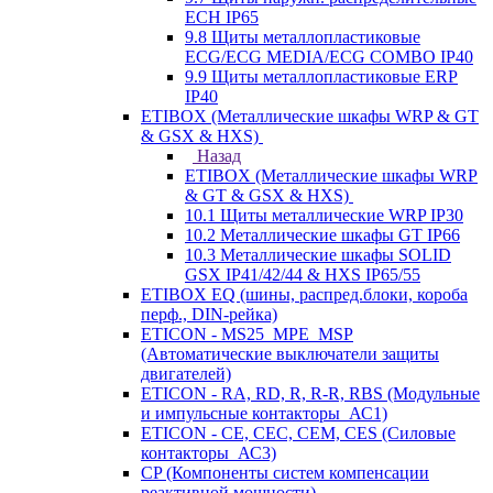
ECH IP65
9.8 Щиты металлопластиковые
ECG/ECG MEDIA/ECG COMBO IP40
9.9 Щиты металлопластиковые ERP
IP40
ETIBOX (Металлические шкафы WRP & GT
& GSX & HXS)
Назад
ETIBOX (Металлические шкафы WRP
& GT & GSX & HXS)
10.1 Щиты металлические WRP IP30
10.2 Металлические шкафы GT IP66
10.3 Металлические шкафы SOLID
GSX IP41/42/44 & HXS IP65/55
ETIBOX EQ (шины, распред.блоки, короба
перф., DIN-рейка)
ETICON - MS25_MPE_MSP
(Автоматические выключатели защиты
двигателей)
ETICON - RA, RD, R, R-R, RBS (Модульные
и импульсные контакторы_АС1)
ETICON - CE, CEC, CEM, CES (Силовые
контакторы_АС3)
CP (Компоненты систем компенсации
реактивной мощности)