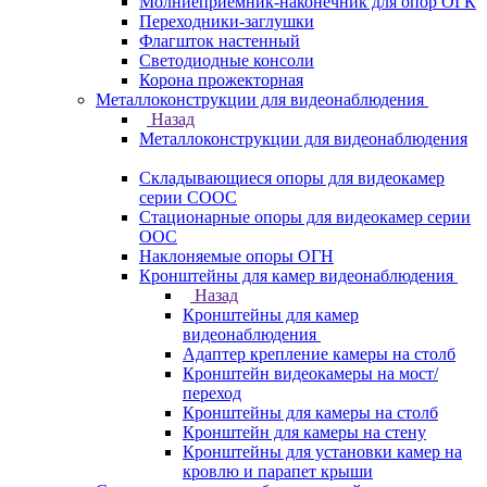
Молниеприемник-наконечник для опор ОГК
Переходники-заглушки
Флагшток настенный
Светодиодные консоли
Корона прожекторная
Металлоконструкции для видеонаблюдения
Назад
Металлоконструкции для видеонаблюдения
Складывающиеся опоры для видеокамер
серии СООС
Стационарные опоры для видеокамер серии
ООС
Наклоняемые опоры ОГН
Кронштейны для камер видеонаблюдения
Назад
Кронштейны для камер
видеонаблюдения
Адаптер крепление камеры на столб
Кронштейн видеокамеры на мост/
переход
Кронштейны для камеры на столб
Кронштейн для камеры на стену
Кронштейны для установки камер на
кровлю и парапет крыши