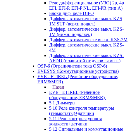
Реле дифференциальное (УЗО) 2р, 4р
EFI, EFI-P, EFI-P NL, EFI-PR (тип A)
Блоки диф. реле DIFO
Диффер. автоматические выкл. KZS
1M SUP (верхн.подкл.)
Диффер. автоматические выкл. KZS-
1M (нижн. подключ.)
Диффер. автоматическе выкл. KZS-2M
Диффер. автоматические выкл. KZS-
4M
Диффер. автоматические выкл. KZS-
AFDD (с защитой от дугов. замык.)
OSP-6 (Ограничители тока OSP-6)
EVESYS (Коммутационные устройства)
EVE - ETIREL (Релейное оборудование,
ERM&MER)
Назад
EVE - ETIREL (Релейное
оборудование, ERM&MER)
5.1 Диммеры
5.10 Реле контроля температуры
(термостаты)+датчики
5.11 Реле контроля уровня
жидкости+датчики
5.12 Сигнальные и коммутационные