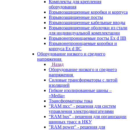
Комплекты для крепления
оборудования
Взрывозащищенные коробки и корпуса
Взрывозащищенные посты
Взрывозащищенные кабельные вводы
Взрывозащищенные оболочки из стали
для индивидуальной комплектации
Взрывонепроницаемые посты Ex d IIB
Взрывонепроницаемые коробки и
корпуса Ex d IIС
Оборудование низкого и среднего
напряжения
Назад
Оборудование низкого и среднего
напряжения
Силовые трансформаторы с литой
изоляцией
Гибкие изолированные шины –
«Media»
Трансформаторы тока
"RAM mcc" - решения для систем
управления электродвигателями
“RAM bus” - решения для организации
шинных трасс в НКУ
"RAM power" - решения для