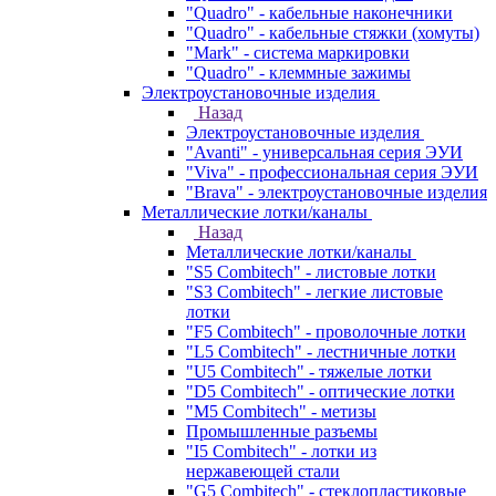
"Quadro" - кабельные наконечники
"Quadro" - кабельные стяжки (хомуты)
"Mark" - система маркировки
"Quadro" - клеммные зажимы
Электроустановочные изделия
Назад
Электроустановочные изделия
"Avanti" - универсальная серия ЭУИ
"Viva" - профессиональная серия ЭУИ
"Brava" - электроустановочные изделия
Металлические лотки/каналы
Назад
Металлические лотки/каналы
"S5 Combitech" - листовые лотки
"S3 Combitech" - легкие листовые
лотки
"F5 Combitech" - проволочные лотки
"L5 Combitech" - лестничные лотки
"U5 Combitech" - тяжелые лотки
"D5 Combitech" - оптические лотки
"M5 Combitech" - метизы
Промышленные разъемы
"I5 Combitech" - лотки из
нержавеющей стали
"G5 Combitech" - стеклопластиковые