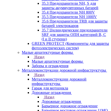
35.3 Предохранители NH, S для
защиты акуммуляторных батарей
35.4 Предохранители NH 800V
35.5 Предохранители NH 1000V
35.6 Предохранители TRB для защиты
батарей электрокаров
35.7 Цилиндрические предохранители
SRF для защиты ОПН категорий B, C
(I и II ступени)
GREEN PROTECT (Компоненты для защиты
фотоэлектрических систем)
Малые архитектурные формы
Назад
Малые архитектурные формы
Заборы и ограждения
Металлоконструкции дорожной инфраструктуры
Назад
Металлоконструкции дорожной
инфраструктуры
Гараж для мотоцикла
Дорожные ограждения
Назад
Дорожные ограждения
Барьерное дорожное ограждение
Барьерное мостовое ограждение 11МО