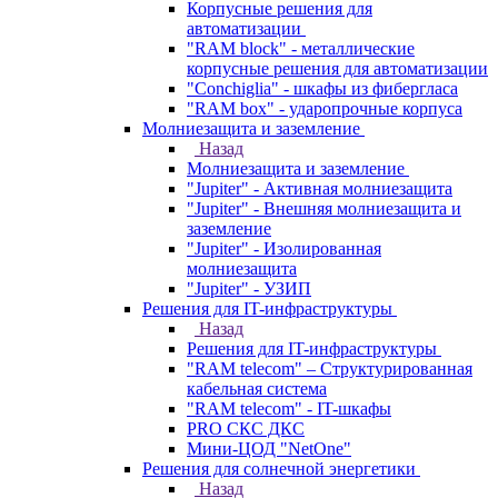
Корпусные решения для
автоматизации
"RAM block" - металлические
корпусные решения для автоматизации
"Conchiglia" - шкафы из фибергласа
"RAM box" - ударопрочные корпуса
Молниезащита и заземление
Назад
Молниезащита и заземление
"Jupiter" - Активная молниезащита
"Jupiter" - Внешняя молниезащита и
заземление
"Jupiter" - Изолированная
молниезащита
"Jupiter" - УЗИП
Решения для IT-инфраструктуры
Назад
Решения для IT-инфраструктуры
"RAM telecom" – Структурированная
кабельная система
"RAM telecom" - IT-шкафы
PRO СКС ДКС
Мини-ЦОД "NetOne"
Решения для солнечной энергетики
Назад