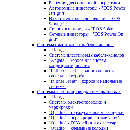
Решения для солнечной энергетики
Автономные инверторы - "EOS Power
Off-grid"
Накопители электроэнергии - "EOS
Storage"
Солнечные модули - "EOS Solar"
Сетевые инверторы - "EOS Power On-
grid"
Система пластиковых кабель-каналов
Назад
Система пластиковых кабель-каналов
"Angara" - короба для систем
кондиционирования
"In-liner Classic" – миниканалы и
кабельные короба
"In-liner Front" – короба и напольные
системы
Системы электропроводки и маркировки
Назад
Системы электропроводки и
маркировки
"Quadro" - термоусаживаемые трубки
"Quadro" - перфорированные короба
"Quadro" - DIN-рейки и аксессуары
"Quadro" - клеммные колодки