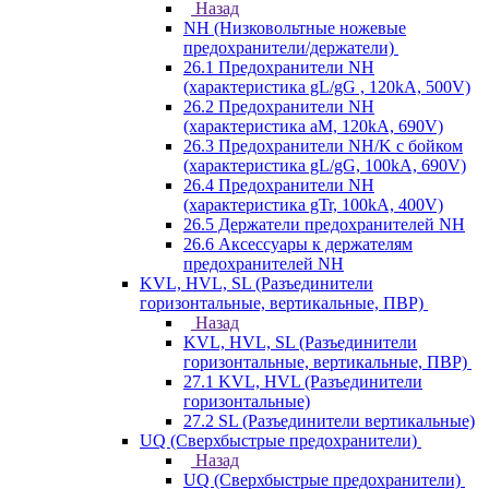
Назад
NH (Низковольтные ножевые
предохранители/держатели)
26.1 Предохранители NH
(характеристика gL/gG , 120kA, 500V)
26.2 Предохранители NH
(характеристика aM, 120kA, 690V)
26.3 Предохранители NH/K с бойком
(характеристика gL/gG, 100kA, 690V)
26.4 Предохранители NH
(характеристика gTr, 100kA, 400V)
26.5 Держатели предохранителей NH
26.6 Аксессуары к держателям
предохранителей NH
KVL, HVL, SL (Разъединители
горизонтальные, вертикальные, ПВР)
Назад
KVL, HVL, SL (Разъединители
горизонтальные, вертикальные, ПВР)
27.1 KVL, HVL (Разъединители
горизонтальные)
27.2 SL (Разъединители вертикальные)
UQ (Сверхбыстрые предохранители)
Назад
UQ (Сверхбыстрые предохранители)