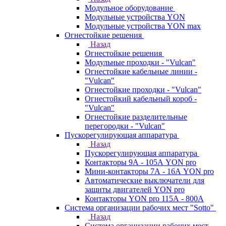
Модульное оборудование
Модульные устройства YON
Модульные устройства YON max
Огнестойкие решения
Назад
Огнестойкие решения
Модульные проходки - "Vulcan"
Огнестойкие кабельные линии -
"Vulcan"
Огнестойкие проходки - "Vulcan"
Огнестойкий кабельный короб -
"Vulcan"
Огнестойкие разделительные
перегородки - "Vulcan"
Пускорегулирующая аппаратура
Назад
Пускорегулирующая аппаратура
Контакторы 9А - 105А YON pro
Мини-контакторы 7А - 16А YON pro
Автоматические выключатели для
защиты двигателей YON pro
Контакторы YON pro 115А - 800А
Система организации рабочих мест "Sotto"
Назад
Система организации рабочих мест