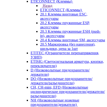
ETICONNECT (Клеммы)
Назад
ETICONNECT (Клеммы)
20.1 Клеммы винтовые ESC,
аксессуары
20.2 Клеммы пружинные ESP,
аксессуары
20.3 Клеммы пружинные ESH (push-
in), аксессуары
20.4 Клеммы винтовые SM, аксессуары
20.5 Маркировка (без нанесения),
шильдики, цена за 1шт
ETITEC (Ограничители перенапряжения,
УЗИП)
ETISIG (Светосигнальная арматура, кнопки,
переключатели)
D (Низковольтные предохранители/
держатели)
DO (Низковольтные предохранители/
держатели/разъединители)
CH, CH-mini, EFD (Низковольтные
цилиндрические предохранители/держатели/
разъединители)
NH (Низковольтные ножевые
предохранители/держатели)