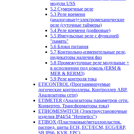
модули USS
5.2 Сумеречные реле
5.3 Реле времени
(аналоговые)+электромеханические
реле (суточные таймеры)
5.4 Реле времени (цифровые)
5.5 Импульсные реле с функцией
"память"
5.6 Блоки питания
5.7 Контрольно-измерительные реле,
индикаторы наличия фаз
5.8 Промежуточные реле модульные +
в исполнении под цоколь (ERM &
MER & RERM3)
5.9 Реле контроля тока
ETICONTROL (Программируемые
логические контроллеры. Контроллер АВР.
Анализаторы сети)
ETIMETER (Анализаторы параметров сети.
Конвертер. Трансформаторы тока)
ETIHOMESWITCH (Электроустановочные
изделия IP44/54 "Hermetics")
ETIBOX (Пластиковые/металлопластик.
распред. щиты ECH, ECT/ECM, ECG/ERP,
SB IP66, KVR, EPC)