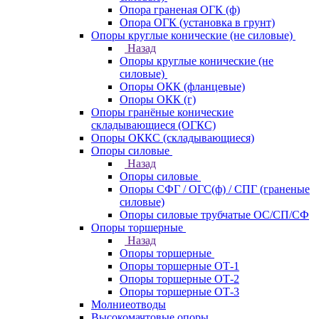
Опора граненая ОГК (ф)
Опора ОГК (установка в грунт)
Опоры круглые конические (не силовые)
Назад
Опоры круглые конические (не
силовые)
Опоры ОКК (фланцевые)
Опоры ОКК (г)
Опоры гранёные конические
складывающиеся (ОГКС)
Опоры ОККС (складывающиеся)
Опоры силовые
Назад
Опоры силовые
Опоры СФГ / ОГС(ф) / СПГ (граненые
силовые)
Опоры силовые трубчатые ОС/СП/СФ
Опоры торшерные
Назад
Опоры торшерные
Опоры торшерные ОТ-1
Опоры торшерные ОТ-2
Опоры торшерные ОТ-3
Молниеотводы
Высокомачтовые опоры