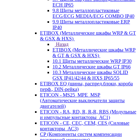
ECH IP65
9.8 Щиты металлопластиковые
ECG/ECG MEDIA/ECG COMBO IP40
9.9 Щиты металлопластиковые ERP
IP40
ETIBOX (Металлические шкафы WRP & GT
& GSX & HXS)
Назад
ETIBOX (Металлические шкафы WRP
& GT & GSX & HXS)
10.1 Щиты металлические WRP IP30
10.2 Металлические шкафы GT IP66
10.3 Металлические шкафы SOLID
GSX IP41/42/44 & HXS IP65/55
ETIBOX EQ (шины, распред.блоки, короба
перф., DIN-рейка)
ETICON - MS25_MPE_MSP
(Автоматические выключатели защиты
двигателей)
ETICON - RA, RD, R, R-R, RBS (Модульные
и импульсные контакторы_АС1)
ETICON - CE, CEC, CEM, CES (Силовые
контакторы_АС3)
CP (Компоненты систем компенсации
реактивной мощности)