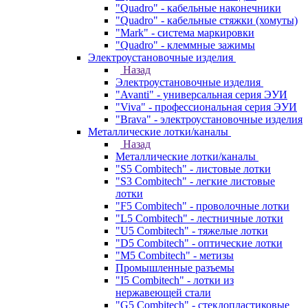
"Quadro" - кабельные наконечники
"Quadro" - кабельные стяжки (хомуты)
"Mark" - система маркировки
"Quadro" - клеммные зажимы
Электроустановочные изделия
Назад
Электроустановочные изделия
"Avanti" - универсальная серия ЭУИ
"Viva" - профессиональная серия ЭУИ
"Brava" - электроустановочные изделия
Металлические лотки/каналы
Назад
Металлические лотки/каналы
"S5 Combitech" - листовые лотки
"S3 Combitech" - легкие листовые
лотки
"F5 Combitech" - проволочные лотки
"L5 Combitech" - лестничные лотки
"U5 Combitech" - тяжелые лотки
"D5 Combitech" - оптические лотки
"M5 Combitech" - метизы
Промышленные разъемы
"I5 Combitech" - лотки из
нержавеющей стали
"G5 Combitech" - стеклопластиковые