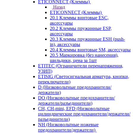
ETICONNECT (Клеммы)
Назад
ETICONNECT (Клеммы)
20.1 Клеммы винтовые ESC,
аксессуары
20.2 Клеммы пружинные ESP,
аксессуары
20.3 Клеммы пружинные ESH (push-
in), аксессуары
20.4 Клеммы винтовые SM, аксессуары
20.5 Маркировка (без нанесения),
шильдики, цена за 1шт
ETITEC (Ограничители перенапряжения,
УЗИП)
ETISIG (Светосигнальная арматура, кнопки,
переключатели)
D (Низковольтные предохранители/
держатели)
DO (Низковольтные предохранители/
держатели/разъединители)
CH, CH-mini, EFD (Низковольтные
цилиндрические предохранители/держатели/
разъединители)
NH (Низковольтные ножевые
предохранители/держатели)