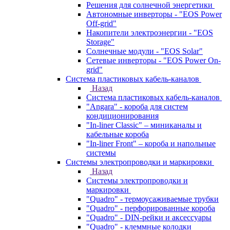
Решения для солнечной энергетики
Автономные инверторы - "EOS Power
Off-grid"
Накопители электроэнергии - "EOS
Storage"
Солнечные модули - "EOS Solar"
Сетевые инверторы - "EOS Power On-
grid"
Система пластиковых кабель-каналов
Назад
Система пластиковых кабель-каналов
"Angara" - короба для систем
кондиционирования
"In-liner Classic" – миниканалы и
кабельные короба
"In-liner Front" – короба и напольные
системы
Системы электропроводки и маркировки
Назад
Системы электропроводки и
маркировки
"Quadro" - термоусаживаемые трубки
"Quadro" - перфорированные короба
"Quadro" - DIN-рейки и аксессуары
"Quadro" - клеммные колодки