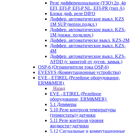
Реле дифференциальное (УЗО) 2р, 4р
EFI, EFI-P, EFI-P NL, EFI-PR (тип A)
Блоки диф. реле DIFO
Диффер. автоматические выкл. KZS
1M SUP (верхн.подкл.)
Диффер. автоматические выкл. KZS-
1M (нижн. подключ.)
Диффер. автоматическе выкл. KZS-2M
Диффер. автоматические выкл. KZS-
4M
Диффер. автоматические выкл. KZS-
AFDD (с защитой от дугов. замык.)
OSP-6 (Ограничители тока OSP-6)
EVESYS (Коммутационные устройства)
EVE - ETIREL (Релейное оборудование,
ERM&MER)
Назад
EVE - ETIREL (Релейное
оборудование, ERM&MER)
5.1 Диммеры
5.10 Реле контроля температуры
(термостаты)+датчики
5.11 Реле контроля уровня
жидкости+датчики
5.12 Сигнальные и коммутационные