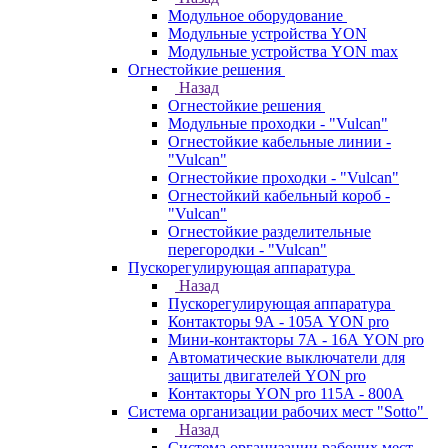
Модульное оборудование
Модульные устройства YON
Модульные устройства YON max
Огнестойкие решения
Назад
Огнестойкие решения
Модульные проходки - "Vulcan"
Огнестойкие кабельные линии -
"Vulcan"
Огнестойкие проходки - "Vulcan"
Огнестойкий кабельный короб -
"Vulcan"
Огнестойкие разделительные
перегородки - "Vulcan"
Пускорегулирующая аппаратура
Назад
Пускорегулирующая аппаратура
Контакторы 9А - 105А YON pro
Мини-контакторы 7А - 16А YON pro
Автоматические выключатели для
защиты двигателей YON pro
Контакторы YON pro 115А - 800А
Система организации рабочих мест "Sotto"
Назад
Система организации рабочих мест