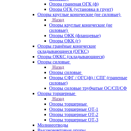
Опора граненая ОГК (ф)
Опора ОГК (установка в грунт)
Опоры круглые конические (не силовые)
Назад
Опоры круглые конические (не
силовые)
Опоры ОКК (фланцевые)
Опоры ОКК (г)
Опоры гранёные конические
складывающиеся (ОГКС)
Опоры ОККС (складывающиеся)
Опоры силовые
Назад
Опоры силовые
Опоры СФГ / ОГС(ф) / СПГ (граненые
силовые)
Опоры силовые трубчатые ОС/СП/СФ
Опоры торшерные
Назад
Опоры торшерные
Опоры торшерные ОТ-1
Опоры торшерные ОТ-2
Опоры торшерные ОТ-3
Молниеотводы
Высокомачтовые опоры