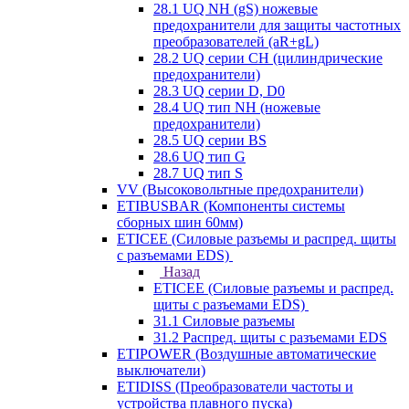
28.1 UQ NH (gS) ножевые
предохранители для защиты частотных
преобразователей (aR+gL)
28.2 UQ серии CH (цилиндрические
предохранители)
28.3 UQ серии D, D0
28.4 UQ тип NH (ножевые
предохранители)
28.5 UQ серии BS
28.6 UQ тип G
28.7 UQ тип S
VV (Высоковольтные предохранители)
ETIBUSBAR (Компоненты системы
сборных шин 60мм)
ETICEE (Силовые разъемы и распред. щиты
с разъемами EDS)
Назад
ETICEE (Силовые разъемы и распред.
щиты с разъемами EDS)
31.1 Силовые разъемы
31.2 Распред. щиты с разъемами EDS
ETIPOWER (Воздушные автоматические
выключатели)
ETIDISS (Преобразователи частоты и
устройства плавного пуска)