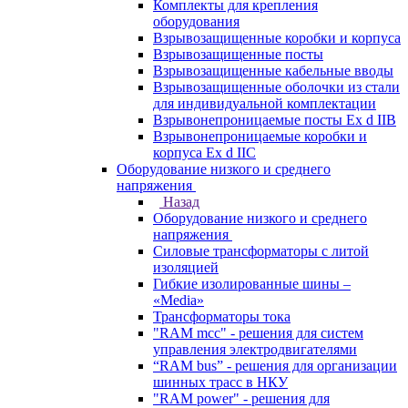
Комплекты для крепления
оборудования
Взрывозащищенные коробки и корпуса
Взрывозащищенные посты
Взрывозащищенные кабельные вводы
Взрывозащищенные оболочки из стали
для индивидуальной комплектации
Взрывонепроницаемые посты Ex d IIB
Взрывонепроницаемые коробки и
корпуса Ex d IIС
Оборудование низкого и среднего
напряжения
Назад
Оборудование низкого и среднего
напряжения
Силовые трансформаторы с литой
изоляцией
Гибкие изолированные шины –
«Media»
Трансформаторы тока
"RAM mcc" - решения для систем
управления электродвигателями
“RAM bus” - решения для организации
шинных трасс в НКУ
"RAM power" - решения для