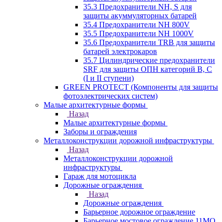
35.3 Предохранители NH, S для
защиты акуммуляторных батарей
35.4 Предохранители NH 800V
35.5 Предохранители NH 1000V
35.6 Предохранители TRB для защиты
батарей электрокаров
35.7 Цилиндрические предохранители
SRF для защиты ОПН категорий B, C
(I и II ступени)
GREEN PROTECT (Компоненты для защиты
фотоэлектрических систем)
Малые архитектурные формы
Назад
Малые архитектурные формы
Заборы и ограждения
Металлоконструкции дорожной инфраструктуры
Назад
Металлоконструкции дорожной
инфраструктуры
Гараж для мотоцикла
Дорожные ограждения
Назад
Дорожные ограждения
Барьерное дорожное ограждение
Барьерное мостовое ограждение 11МО