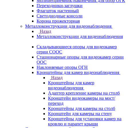
Молниеприемник-наконечник для опор ОГК
Переходники-заглушки
Флагшток настенный
Светодиодные консоли
Корона прожекторная
Металлоконструкции для видеонаблюдения
Назад
Металлоконструкции для видеонаблюдения
Складывающиеся опоры для видеокамер
серии СООС
Стационарные опоры для видеокамер серии
ООС
Наклоняемые опоры ОГН
Кронштейны для камер видеонаблюдения
Назад
Кронштейны для камер
видеонаблюдения
Адаптер крепление камеры на столб
Кронштейн видеокамеры на мост/
переход
Кронштейны для камеры на столб
Кронштейн для камеры на стену
Кронштейны для установки камер на
кровлю и парапет крыши