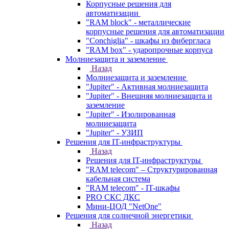
Корпусные решения для
автоматизации
"RAM block" - металлические
корпусные решения для автоматизации
"Conchiglia" - шкафы из фибергласа
"RAM box" - ударопрочные корпуса
Молниезащита и заземление
Назад
Молниезащита и заземление
"Jupiter" - Активная молниезащита
"Jupiter" - Внешняя молниезащита и
заземление
"Jupiter" - Изолированная
молниезащита
"Jupiter" - УЗИП
Решения для IT-инфраструктуры
Назад
Решения для IT-инфраструктуры
"RAM telecom" – Структурированная
кабельная система
"RAM telecom" - IT-шкафы
PRO СКС ДКС
Мини-ЦОД "NetOne"
Решения для солнечной энергетики
Назад