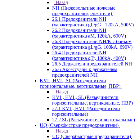
Назад
NH (Низковольтные ножевые
предохранители/держатели)
26.1 Предохранители NH
(характеристика gL/gG , 120kA, 500V)
26.2 Предохранители NH
(характеристика aM, 120kA, 690V)
26.3 Предохранители NH/K с бойком
(характеристика gL/gG, 100kA, 690V)
26.4 Предохранители NH
(характеристика gTr, 100kA, 400V)
26.5 Держатели предохранителей NH
26.6 Аксессуары к держателям
предохранителей NH
KVL, HVL, SL (Разъединители
горизонтальные, вертикальные, ПВР)
Назад
KVL, HVL, SL (Разъединители
горизонтальные, вертикальные, ПВР)
27.1 KVL, HVL (Разъединители
горизонтальные)
27.2 SL (Разъединители вертикальные)
UQ (Сверхбыстрые предохранители)
Назад
UQ (Сверхбыстрые предохранители)