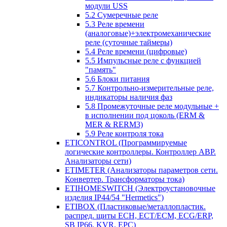
модули USS
5.2 Сумеречные реле
5.3 Реле времени
(аналоговые)+электромеханические
реле (суточные таймеры)
5.4 Реле времени (цифровые)
5.5 Импульсные реле с функцией
"память"
5.6 Блоки питания
5.7 Контрольно-измерительные реле,
индикаторы наличия фаз
5.8 Промежуточные реле модульные +
в исполнении под цоколь (ERM &
MER & RERM3)
5.9 Реле контроля тока
ETICONTROL (Программируемые
логические контроллеры. Контроллер АВР.
Анализаторы сети)
ETIMETER (Анализаторы параметров сети.
Конвертер. Трансформаторы тока)
ETIHOMESWITCH (Электроустановочные
изделия IP44/54 "Hermetics")
ETIBOX (Пластиковые/металлопластик.
распред. щиты ECH, ECT/ECM, ECG/ERP,
SB IP66, KVR, EPC)