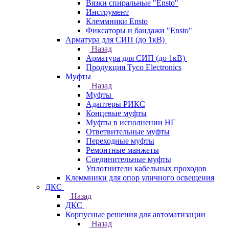
Вязки спиральные "Ensto"
Инструмент
Клеммники Ensto
Фиксаторы и бандажи "Ensto"
Арматура для СИП (до 1кВ)
Назад
Арматура для СИП (до 1кВ)
Продукция Tyco Electronics
Муфты
Назад
Муфты
Адаптеры РИКС
Концевые муфты
Муфты в исполнении НГ
Ответвительные муфты
Переходные муфты
Ремонтные манжеты
Соединительные муфты
Уплотнители кабельных проходов
Клеммники для опор уличного освещения
ДКС
Назад
ДКС
Корпусные решения для автоматизации
Назад