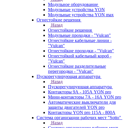
Модульное оборудование
Модульные устройства YON
Модульные устройства YON max
Огнестойкие решения
Назад
Огнестойкие решения
Модульные проходки - "Vulcan"
Огнестойкие кабельные линии -
"Vulcan"
Огнестойкие проходки - "Vulcan"
Огнестойкий кабельный короб -
"Vulcan"
Огнестойкие разделительные
перегородки - "Vulcan"
Пускорегулирующая аппаратура
Назад
Пускорегулирующая аппаратура
Контакторы 9А - 105А YON pro
Мини-контакторы 7А - 16А YON pro
Автоматические выключатели для
защиты двигателей YON pro
Контакторы YON pro 115А - 800А
Система организации рабочих мест "Sotto"
Назад
Система организации рабочих мест