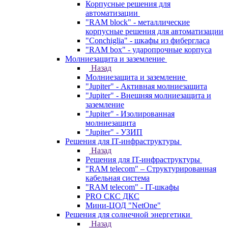
Корпусные решения для
автоматизации
"RAM block" - металлические
корпусные решения для автоматизации
"Conchiglia" - шкафы из фибергласа
"RAM box" - ударопрочные корпуса
Молниезащита и заземление
Назад
Молниезащита и заземление
"Jupiter" - Активная молниезащита
"Jupiter" - Внешняя молниезащита и
заземление
"Jupiter" - Изолированная
молниезащита
"Jupiter" - УЗИП
Решения для IT-инфраструктуры
Назад
Решения для IT-инфраструктуры
"RAM telecom" – Структурированная
кабельная система
"RAM telecom" - IT-шкафы
PRO СКС ДКС
Мини-ЦОД "NetOne"
Решения для солнечной энергетики
Назад