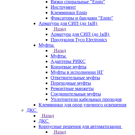
Вязки спиральные "Ensto"
Инструмент
Клеммники Ensto
Фиксаторы и бандажи "Ensto"
Арматура для СИП (до 1кВ)
Назад
Арматура для СИП (до 1кВ)
Продукция Tyco Electronics
Муфты
Назад
Муфты
Адаптеры РИКС
Концевые муфты
Муфты в исполнении НГ
Ответвительные муфты
Переходные муфты
Ремонтные манжеты
Соединительные муфты
Уплотнители кабельных проходов
Клеммники для опор уличного освещения
ДКС
Назад
ДКС
Корпусные решения для автоматизации
Назад