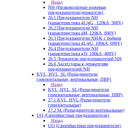
Назад
NH (Низковольтные ножевые
предохранители/держатели)
26.1 Предохранители NH
(характеристика gL/gG , 120kA, 500V)
26.2 Предохранители NH
(характеристика aM, 120kA, 690V)
26.3 Предохранители NH/K с бойком
(характеристика gL/gG, 100kA, 690V)
26.4 Предохранители NH
(характеристика gTr, 100kA, 400V)
26.5 Держатели предохранителей NH
26.6 Аксессуары к держателям
предохранителей NH
KVL, HVL, SL (Разъединители
горизонтальные, вертикальные, ПВР)
Назад
KVL, HVL, SL (Разъединители
горизонтальные, вертикальные, ПВР)
27.1 KVL, HVL (Разъединители
горизонтальные)
27.2 SL (Разъединители вертикальные)
UQ (Сверхбыстрые предохранители)
Назад
UQ (Сверхбыстрые предохранители)