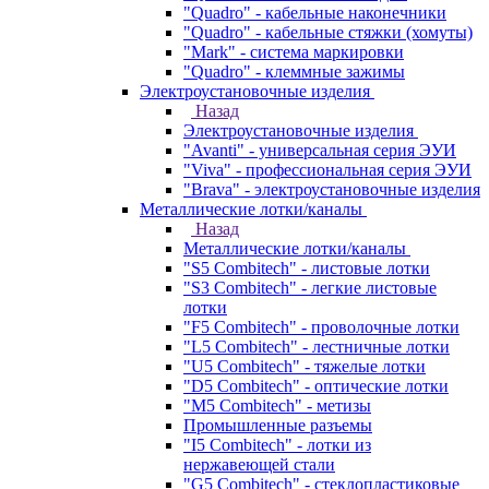
"Quadro" - кабельные наконечники
"Quadro" - кабельные стяжки (хомуты)
"Mark" - система маркировки
"Quadro" - клеммные зажимы
Электроустановочные изделия
Назад
Электроустановочные изделия
"Avanti" - универсальная серия ЭУИ
"Viva" - профессиональная серия ЭУИ
"Brava" - электроустановочные изделия
Металлические лотки/каналы
Назад
Металлические лотки/каналы
"S5 Combitech" - листовые лотки
"S3 Combitech" - легкие листовые
лотки
"F5 Combitech" - проволочные лотки
"L5 Combitech" - лестничные лотки
"U5 Combitech" - тяжелые лотки
"D5 Combitech" - оптические лотки
"M5 Combitech" - метизы
Промышленные разъемы
"I5 Combitech" - лотки из
нержавеющей стали
"G5 Combitech" - стеклопластиковые