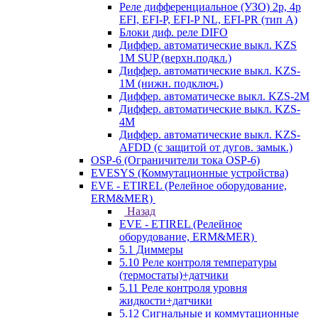
Реле дифференциальное (УЗО) 2р, 4р
EFI, EFI-P, EFI-P NL, EFI-PR (тип A)
Блоки диф. реле DIFO
Диффер. автоматические выкл. KZS
1M SUP (верхн.подкл.)
Диффер. автоматические выкл. KZS-
1M (нижн. подключ.)
Диффер. автоматическе выкл. KZS-2M
Диффер. автоматические выкл. KZS-
4M
Диффер. автоматические выкл. KZS-
AFDD (с защитой от дугов. замык.)
OSP-6 (Ограничители тока OSP-6)
EVESYS (Коммутационные устройства)
EVE - ETIREL (Релейное оборудование,
ERM&MER)
Назад
EVE - ETIREL (Релейное
оборудование, ERM&MER)
5.1 Диммеры
5.10 Реле контроля температуры
(термостаты)+датчики
5.11 Реле контроля уровня
жидкости+датчики
5.12 Сигнальные и коммутационные