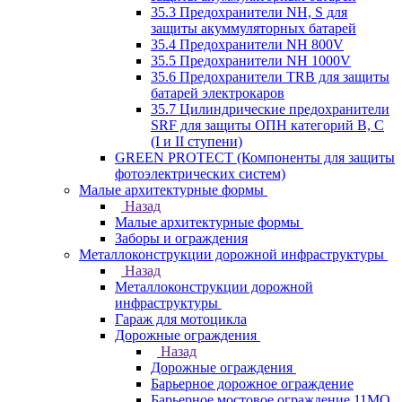
35.3 Предохранители NH, S для
защиты акуммуляторных батарей
35.4 Предохранители NH 800V
35.5 Предохранители NH 1000V
35.6 Предохранители TRB для защиты
батарей электрокаров
35.7 Цилиндрические предохранители
SRF для защиты ОПН категорий B, C
(I и II ступени)
GREEN PROTECT (Компоненты для защиты
фотоэлектрических систем)
Малые архитектурные формы
Назад
Малые архитектурные формы
Заборы и ограждения
Металлоконструкции дорожной инфраструктуры
Назад
Металлоконструкции дорожной
инфраструктуры
Гараж для мотоцикла
Дорожные ограждения
Назад
Дорожные ограждения
Барьерное дорожное ограждение
Барьерное мостовое ограждение 11МО