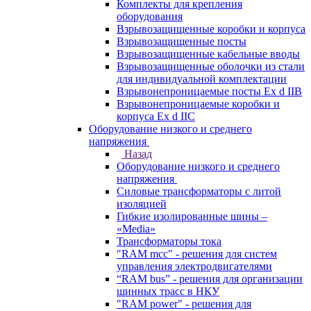
Комплекты для крепления
оборудования
Взрывозащищенные коробки и корпуса
Взрывозащищенные посты
Взрывозащищенные кабельные вводы
Взрывозащищенные оболочки из стали
для индивидуальной комплектации
Взрывонепроницаемые посты Ex d IIB
Взрывонепроницаемые коробки и
корпуса Ex d IIС
Оборудование низкого и среднего
напряжения
Назад
Оборудование низкого и среднего
напряжения
Силовые трансформаторы с литой
изоляцией
Гибкие изолированные шины –
«Media»
Трансформаторы тока
"RAM mcc" - решения для систем
управления электродвигателями
“RAM bus” - решения для организации
шинных трасс в НКУ
"RAM power" - решения для