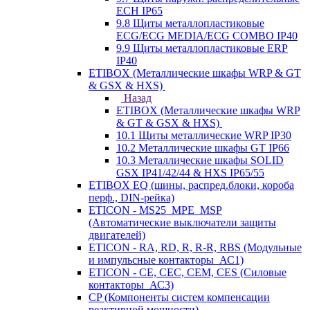
ECH IP65
9.8 Щиты металлопластиковые
ECG/ECG MEDIA/ECG COMBO IP40
9.9 Щиты металлопластиковые ERP
IP40
ETIBOX (Металлические шкафы WRP & GT
& GSX & HXS)
Назад
ETIBOX (Металлические шкафы WRP
& GT & GSX & HXS)
10.1 Щиты металлические WRP IP30
10.2 Металлические шкафы GT IP66
10.3 Металлические шкафы SOLID
GSX IP41/42/44 & HXS IP65/55
ETIBOX EQ (шины, распред.блоки, короба
перф., DIN-рейка)
ETICON - MS25_MPE_MSP
(Автоматические выключатели защиты
двигателей)
ETICON - RA, RD, R, R-R, RBS (Модульные
и импульсные контакторы_АС1)
ETICON - CE, CEC, CEM, CES (Силовые
контакторы_АС3)
CP (Компоненты систем компенсации
реактивной мощности)