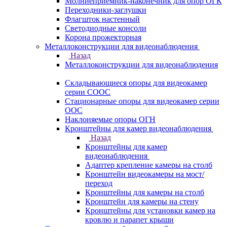
Молниеприемник-наконечник для опор ОГК
Переходники-заглушки
Флагшток настенный
Светодиодные консоли
Корона прожекторная
Металлоконструкции для видеонаблюдения
Назад
Металлоконструкции для видеонаблюдения
Складывающиеся опоры для видеокамер
серии СООС
Стационарные опоры для видеокамер серии
ООС
Наклоняемые опоры ОГН
Кронштейны для камер видеонаблюдения
Назад
Кронштейны для камер
видеонаблюдения
Адаптер крепление камеры на столб
Кронштейн видеокамеры на мост/
переход
Кронштейны для камеры на столб
Кронштейн для камеры на стену
Кронштейны для установки камер на
кровлю и парапет крыши