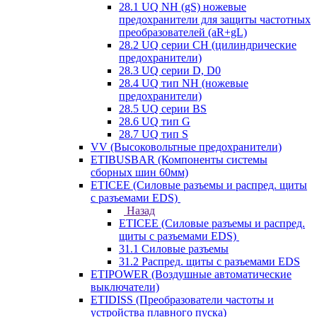
28.1 UQ NH (gS) ножевые
предохранители для защиты частотных
преобразователей (aR+gL)
28.2 UQ серии CH (цилиндрические
предохранители)
28.3 UQ серии D, D0
28.4 UQ тип NH (ножевые
предохранители)
28.5 UQ серии BS
28.6 UQ тип G
28.7 UQ тип S
VV (Высоковольтные предохранители)
ETIBUSBAR (Компоненты системы
сборных шин 60мм)
ETICEE (Силовые разъемы и распред. щиты
с разъемами EDS)
Назад
ETICEE (Силовые разъемы и распред.
щиты с разъемами EDS)
31.1 Силовые разъемы
31.2 Распред. щиты с разъемами EDS
ETIPOWER (Воздушные автоматические
выключатели)
ETIDISS (Преобразователи частоты и
устройства плавного пуска)