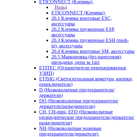
ETICONNECT (Клеммы)
Назад
ETICONNECT (Клеммы)
20.1 Клеммы винтовые ESC,
аксессуары
20.2 Клеммы пружинные ESP,
аксессуары
20.3 Клеммы пружинные ESH (push-
in), аксессуары
20.4 Клеммы винтовые SM, аксессуары
20.5 Маркировка (без нанесения),
шильдики, цена за 1шт
ETITEC (Ограничители перенапряжения,
УЗИП)
ETISIG (Светосигнальная арматура, кнопки,
переключатели)
D (Низковольтные предохранители/
держатели)
DO (Низковольтные предохранители/
держатели/разъединители)
CH, CH-mini, EFD (Низковольтные
цилиндрические предохранители/держатели/
разъединители)
NH (Низковольтные ножевые
предохранители/держатели)