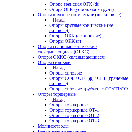
Опора граненая ОГК (ф)
Опора ОГК (установка в грунт)
Опоры круглые конические (не силовые)
Назад
Опоры круглые конические (не
силовые)
Опоры ОКК (фланцевые)
Опоры ОКК (г)
Опоры гранёные конические
складывающиеся (ОГКС)
Опоры ОККС (складывающиеся)
Опоры силовые
Назад
Опоры силовые
Опоры СФГ / ОГС(ф) / СПГ (граненые
силовые)
Опоры силовые трубчатые ОС/СП/СФ
Опоры торшерные
Назад
Опоры торшерные
Опоры торшерные ОТ-1
Опоры торшерные ОТ-2
Опоры торшерные ОТ-3
Молниеотводы
Высокомачтовые опоры