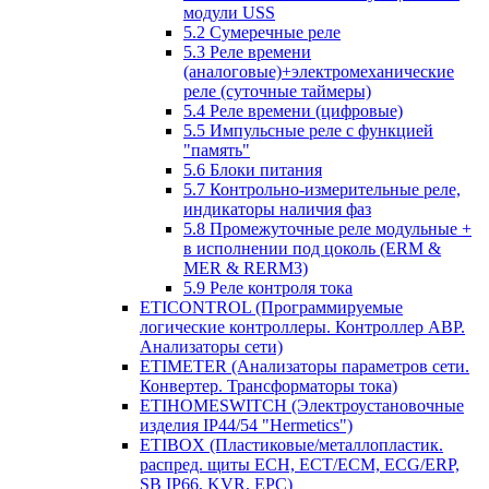
модули USS
5.2 Сумеречные реле
5.3 Реле времени
(аналоговые)+электромеханические
реле (суточные таймеры)
5.4 Реле времени (цифровые)
5.5 Импульсные реле с функцией
"память"
5.6 Блоки питания
5.7 Контрольно-измерительные реле,
индикаторы наличия фаз
5.8 Промежуточные реле модульные +
в исполнении под цоколь (ERM &
MER & RERM3)
5.9 Реле контроля тока
ETICONTROL (Программируемые
логические контроллеры. Контроллер АВР.
Анализаторы сети)
ETIMETER (Анализаторы параметров сети.
Конвертер. Трансформаторы тока)
ETIHOMESWITCH (Электроустановочные
изделия IP44/54 "Hermetics")
ETIBOX (Пластиковые/металлопластик.
распред. щиты ECH, ECT/ECM, ECG/ERP,
SB IP66, KVR, EPC)