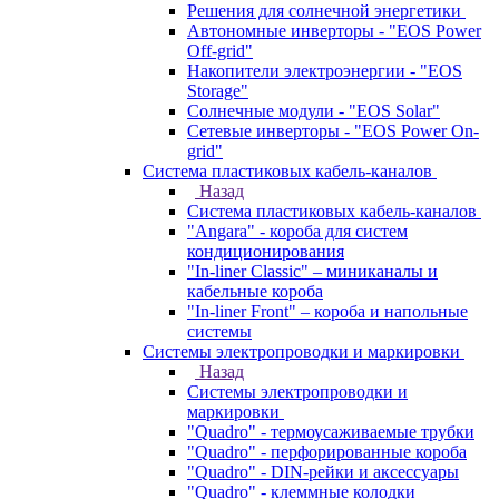
Решения для солнечной энергетики
Автономные инверторы - "EOS Power
Off-grid"
Накопители электроэнергии - "EOS
Storage"
Солнечные модули - "EOS Solar"
Сетевые инверторы - "EOS Power On-
grid"
Система пластиковых кабель-каналов
Назад
Система пластиковых кабель-каналов
"Angara" - короба для систем
кондиционирования
"In-liner Classic" – миниканалы и
кабельные короба
"In-liner Front" – короба и напольные
системы
Системы электропроводки и маркировки
Назад
Системы электропроводки и
маркировки
"Quadro" - термоусаживаемые трубки
"Quadro" - перфорированные короба
"Quadro" - DIN-рейки и аксессуары
"Quadro" - клеммные колодки