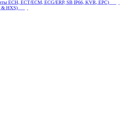
щиты ECH, ECT/ECM, ECG/ERP, SB IP66, KVR, EPC)
 & HXS)