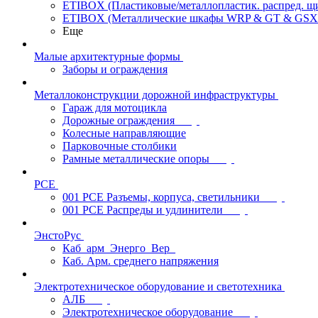
ETIBOX (Пластиковые/металлопластик. распред. 
ETIBOX (Металлические шкафы WRP & GT & GSX
Еще
Малые архитектурные формы
Заборы и ограждения
Металлоконструкции дорожной инфраструктуры
Гараж для мотоцикла
Дорожные ограждения
Колесные направляющие
Парковочные столбики
Рамные металлические опоры
PCE
001 PCE Разъемы, корпуса, светильники
001 PCE Распреды и удлинители
ЭнстоРус
Каб_арм_Энерго_Вер_
Каб. Арм. среднего напряжения
Электротехническое оборудование и светотехника
АЛБ
Электротехническое оборудование