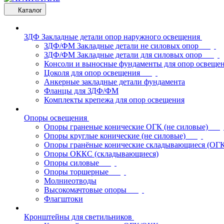
Каталог
ЗДФ Закладные детали опор наружного освещения
ЗДФ/ФМ Закладные детали не силовых опор
ЗДФ/ФМ Закладные детали для силовых опор
Консоли и выносные фундаменты для опор освеще
Цоколя для опор освещения
Анкерные закладные детали фундамента
Фланцы для ЗДФ/ФМ
Комплекты крепежа для опор освещения
Опоры освещения
Опоры граненые конические ОГК (не силовые)
Опоры круглые конические (не силовые)
Опоры гранёные конические складывающиеся (ОГ
Опоры ОККС (складывающиеся)
Опоры силовые
Опоры торшерные
Молниеотводы
Высокомачтовые опоры
Флагштоки
Кронштейны для светильников