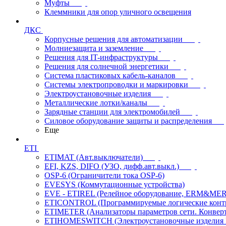
Муфты
Клеммники для опор уличного освещения
ДКС
Корпусные решения для автоматизации
Молниезащита и заземление
Решения для IT-инфраструктуры
Решения для солнечной энергетики
Система пластиковых кабель-каналов
Системы электропроводки и маркировки
Электроустановочные изделия
Металлические лотки/каналы
Зарядные станции для электромобилей
Силовое оборудование защиты и распределения
Еще
ETI
ETIMAT (Авт.выключатели)
EFI, KZS, DIFO (УЗО, дифф.авт.выкл.)
OSP-6 (Ограничители тока OSP-6)
EVESYS (Коммутационные устройства)
EVE - ETIREL (Релейное оборудование, ERM&MER
ETICONTROL (Программируемые логические контро
ETIMETER (Анализаторы параметров сети. Конверт
ETIHOMESWITCH (Электроустановочные изделия IP