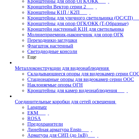
Кронштейны для опор ОГК/ОКК
Кронштейн Вектор серии 2
Кронштейны К1П / К2П
Кронштейны для уличного светильника (ОС/СП)
Кронштейны для опор ОГК/ОКК (Т-Образные)
Кронштейн настенный К1Н для светильника
Молниеприемник-наконечник для опор ОГК
Переходники-заглушки
Флагшток настенный
Светодиодные консоли
Еще
Металлоконструкции для видеонаблюдения
Складывающиеся опоры для видеокамер серии СО
Стационарные опоры для видеокамер серии ООС
Наклоняемые опоры ОГН
Кронштейны для камер видеонаблюдения
Соединительные коробки для сетей освещения
Langmatz
ЕКМ
ROSA
Предохранители
Линейная арматура Ensto
Арматура для СИП (до 1кВ)