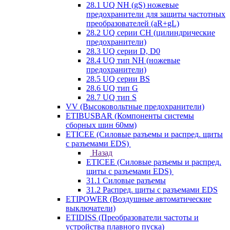
28.1 UQ NH (gS) ножевые
предохранители для защиты частотных
преобразователей (aR+gL)
28.2 UQ серии CH (цилиндрические
предохранители)
28.3 UQ серии D, D0
28.4 UQ тип NH (ножевые
предохранители)
28.5 UQ серии BS
28.6 UQ тип G
28.7 UQ тип S
VV (Высоковольтные предохранители)
ETIBUSBAR (Компоненты системы
сборных шин 60мм)
ETICEE (Силовые разъемы и распред. щиты
с разъемами EDS)
Назад
ETICEE (Силовые разъемы и распред.
щиты с разъемами EDS)
31.1 Силовые разъемы
31.2 Распред. щиты с разъемами EDS
ETIPOWER (Воздушные автоматические
выключатели)
ETIDISS (Преобразователи частоты и
устройства плавного пуска)