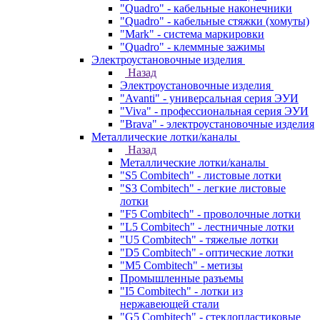
"Quadro" - кабельные наконечники
"Quadro" - кабельные стяжки (хомуты)
"Mark" - система маркировки
"Quadro" - клеммные зажимы
Электроустановочные изделия
Назад
Электроустановочные изделия
"Avanti" - универсальная серия ЭУИ
"Viva" - профессиональная серия ЭУИ
"Brava" - электроустановочные изделия
Металлические лотки/каналы
Назад
Металлические лотки/каналы
"S5 Combitech" - листовые лотки
"S3 Combitech" - легкие листовые
лотки
"F5 Combitech" - проволочные лотки
"L5 Combitech" - лестничные лотки
"U5 Combitech" - тяжелые лотки
"D5 Combitech" - оптические лотки
"M5 Combitech" - метизы
Промышленные разъемы
"I5 Combitech" - лотки из
нержавеющей стали
"G5 Combitech" - стеклопластиковые