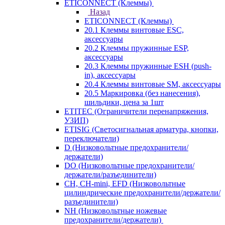
ETICONNECT (Клеммы)
Назад
ETICONNECT (Клеммы)
20.1 Клеммы винтовые ESC,
аксессуары
20.2 Клеммы пружинные ESP,
аксессуары
20.3 Клеммы пружинные ESH (push-
in), аксессуары
20.4 Клеммы винтовые SM, аксессуары
20.5 Маркировка (без нанесения),
шильдики, цена за 1шт
ETITEC (Ограничители перенапряжения,
УЗИП)
ETISIG (Светосигнальная арматура, кнопки,
переключатели)
D (Низковольтные предохранители/
держатели)
DO (Низковольтные предохранители/
держатели/разъединители)
CH, CH-mini, EFD (Низковольтные
цилиндрические предохранители/держатели/
разъединители)
NH (Низковольтные ножевые
предохранители/держатели)