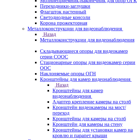
Молниеприемник-наконечник для опор ОГК
Переходники-заглушки
Флагшток настенный
Светодиодные консоли
Корона прожекторная
Металлоконструкции для видеонаблюдения
Назад
Металлоконструкции для видеонаблюдения
Складывающиеся опоры для видеокамер
серии СООС
Стационарные опоры для видеокамер серии
ООС
Наклоняемые опоры ОГН
Кронштейны для камер видеонаблюдения
Назад
Кронштейны для камер
видеонаблюдения
Адаптер крепление камеры на столб
Кронштейн видеокамеры на мост/
переход
Кронштейны для камеры на столб
Кронштейн для камеры на стену
Кронштейны для установки камер на
кровлю и парапет крыши