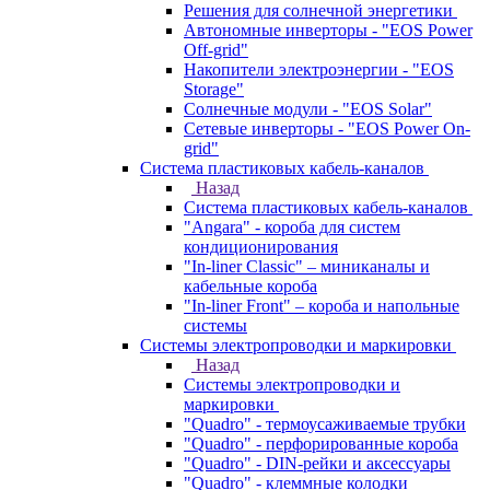
Решения для солнечной энергетики
Автономные инверторы - "EOS Power
Off-grid"
Накопители электроэнергии - "EOS
Storage"
Солнечные модули - "EOS Solar"
Сетевые инверторы - "EOS Power On-
grid"
Система пластиковых кабель-каналов
Назад
Система пластиковых кабель-каналов
"Angara" - короба для систем
кондиционирования
"In-liner Classic" – миниканалы и
кабельные короба
"In-liner Front" – короба и напольные
системы
Системы электропроводки и маркировки
Назад
Системы электропроводки и
маркировки
"Quadro" - термоусаживаемые трубки
"Quadro" - перфорированные короба
"Quadro" - DIN-рейки и аксессуары
"Quadro" - клеммные колодки