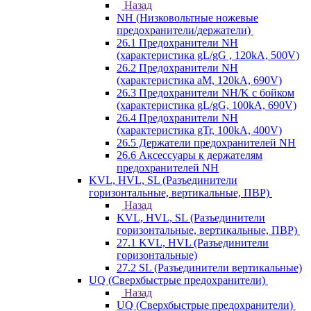
Назад
NH (Низковольтные ножевые
предохранители/держатели)
26.1 Предохранители NH
(характеристика gL/gG , 120kA, 500V)
26.2 Предохранители NH
(характеристика aM, 120kA, 690V)
26.3 Предохранители NH/K с бойком
(характеристика gL/gG, 100kA, 690V)
26.4 Предохранители NH
(характеристика gTr, 100kA, 400V)
26.5 Держатели предохранителей NH
26.6 Аксессуары к держателям
предохранителей NH
KVL, HVL, SL (Разъединители
горизонтальные, вертикальные, ПВР)
Назад
KVL, HVL, SL (Разъединители
горизонтальные, вертикальные, ПВР)
27.1 KVL, HVL (Разъединители
горизонтальные)
27.2 SL (Разъединители вертикальные)
UQ (Сверхбыстрые предохранители)
Назад
UQ (Сверхбыстрые предохранители)