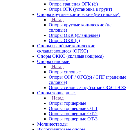
Опора граненая ОГК (ф)
Опора ОГК (установка в грунт)
Опоры круглые конические (не силовые)
Назад
Опоры круглые конические (не
силовые)
Опоры ОКК (фланцевые)
Опоры ОКК (г)
Опоры гранёные конические
складывающиеся (ОГКС)
Опоры ОККС (складывающиеся)
Опоры силовые
Назад
Опоры силовые
Опоры СФГ / ОГС(ф) / СПГ (граненые
силовые)
Опоры силовые трубчатые ОС/СП/СФ
Опоры торшерные
Назад
Опоры торшерные
Опоры торшерные ОТ-1
Опоры торшерные ОТ-2
Опоры торшерные ОТ-3
Молниеотводы
Высокомачтовые опоры