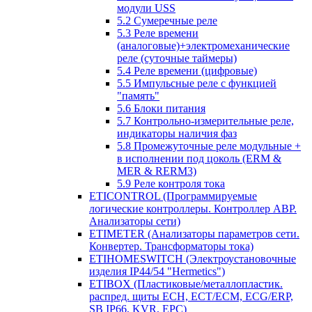
модули USS
5.2 Сумеречные реле
5.3 Реле времени
(аналоговые)+электромеханические
реле (суточные таймеры)
5.4 Реле времени (цифровые)
5.5 Импульсные реле с функцией
"память"
5.6 Блоки питания
5.7 Контрольно-измерительные реле,
индикаторы наличия фаз
5.8 Промежуточные реле модульные +
в исполнении под цоколь (ERM &
MER & RERM3)
5.9 Реле контроля тока
ETICONTROL (Программируемые
логические контроллеры. Контроллер АВР.
Анализаторы сети)
ETIMETER (Анализаторы параметров сети.
Конвертер. Трансформаторы тока)
ETIHOMESWITCH (Электроустановочные
изделия IP44/54 "Hermetics")
ETIBOX (Пластиковые/металлопластик.
распред. щиты ECH, ECT/ECM, ECG/ERP,
SB IP66, KVR, EPC)