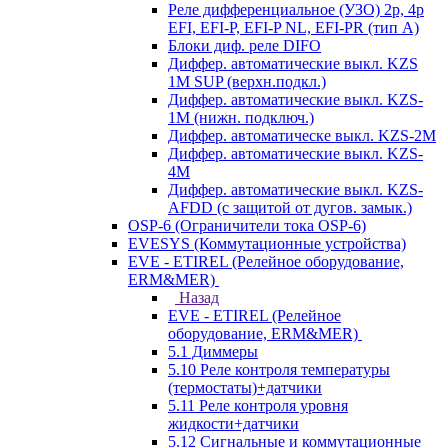
Реле дифференциальное (УЗО) 2р, 4р
EFI, EFI-P, EFI-P NL, EFI-PR (тип A)
Блоки диф. реле DIFO
Диффер. автоматические выкл. KZS
1M SUP (верхн.подкл.)
Диффер. автоматические выкл. KZS-
1M (нижн. подключ.)
Диффер. автоматическе выкл. KZS-2M
Диффер. автоматические выкл. KZS-
4M
Диффер. автоматические выкл. KZS-
AFDD (с защитой от дугов. замык.)
OSP-6 (Ограничители тока OSP-6)
EVESYS (Коммутационные устройства)
EVE - ETIREL (Релейное оборудование,
ERM&MER)
Назад
EVE - ETIREL (Релейное
оборудование, ERM&MER)
5.1 Диммеры
5.10 Реле контроля температуры
(термостаты)+датчики
5.11 Реле контроля уровня
жидкости+датчики
5.12 Сигнальные и коммутационные