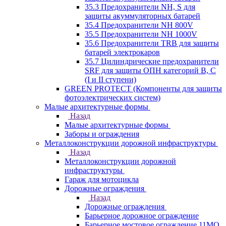
35.3 Предохранители NH, S для
защиты акуммуляторных батарей
35.4 Предохранители NH 800V
35.5 Предохранители NH 1000V
35.6 Предохранители TRB для защиты
батарей электрокаров
35.7 Цилиндрические предохранители
SRF для защиты ОПН категорий B, C
(I и II ступени)
GREEN PROTECT (Компоненты для защиты
фотоэлектрических систем)
Малые архитектурные формы
Назад
Малые архитектурные формы
Заборы и ограждения
Металлоконструкции дорожной инфраструктуры
Назад
Металлоконструкции дорожной
инфраструктуры
Гараж для мотоцикла
Дорожные ограждения
Назад
Дорожные ограждения
Барьерное дорожное ограждение
Барьерное мостовое ограждение 11МО