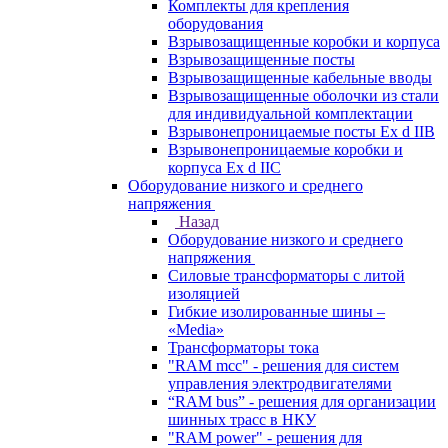
Комплекты для крепления
оборудования
Взрывозащищенные коробки и корпуса
Взрывозащищенные посты
Взрывозащищенные кабельные вводы
Взрывозащищенные оболочки из стали
для индивидуальной комплектации
Взрывонепроницаемые посты Ex d IIB
Взрывонепроницаемые коробки и
корпуса Ex d IIС
Оборудование низкого и среднего
напряжения
Назад
Оборудование низкого и среднего
напряжения
Силовые трансформаторы с литой
изоляцией
Гибкие изолированные шины –
«Media»
Трансформаторы тока
"RAM mcc" - решения для систем
управления электродвигателями
“RAM bus” - решения для организации
шинных трасс в НКУ
"RAM power" - решения для