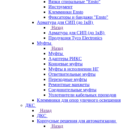
Вязки спиральные "Ensto"
Инструмент
Клеммники Ensto
Фиксаторы и бандажи "Ensto"
Арматура для СИП (до 1кВ)
Назад
Арматура для СИП (до 1кВ)
Продукция Tyco Electronics
Муфты
Назад
Муфты
Адаптеры РИКС
Концевые муфты
Муфты в исполнении НГ
Ответвительные муфты
Переходные муфты
Ремонтные манжеты
Соединительные муфты
Уплотнители кабельных проходов
Клеммники для опор уличного освещения
ДКС
Назад
ДКС
Корпусные решения для автоматизации
Назад