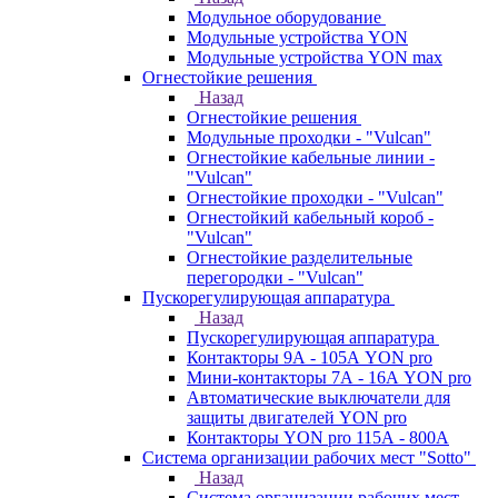
Модульное оборудование
Модульные устройства YON
Модульные устройства YON max
Огнестойкие решения
Назад
Огнестойкие решения
Модульные проходки - "Vulcan"
Огнестойкие кабельные линии -
"Vulcan"
Огнестойкие проходки - "Vulcan"
Огнестойкий кабельный короб -
"Vulcan"
Огнестойкие разделительные
перегородки - "Vulcan"
Пускорегулирующая аппаратура
Назад
Пускорегулирующая аппаратура
Контакторы 9А - 105А YON pro
Мини-контакторы 7А - 16А YON pro
Автоматические выключатели для
защиты двигателей YON pro
Контакторы YON pro 115А - 800А
Система организации рабочих мест "Sotto"
Назад
Система организации рабочих мест