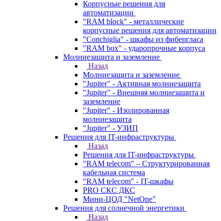
Корпусные решения для
автоматизации
"RAM block" - металлические
корпусные решения для автоматизации
"Conchiglia" - шкафы из фибергласа
"RAM box" - ударопрочные корпуса
Молниезащита и заземление
Назад
Молниезащита и заземление
"Jupiter" - Активная молниезащита
"Jupiter" - Внешняя молниезащита и
заземление
"Jupiter" - Изолированная
молниезащита
"Jupiter" - УЗИП
Решения для IT-инфраструктуры
Назад
Решения для IT-инфраструктуры
"RAM telecom" – Структурированная
кабельная система
"RAM telecom" - IT-шкафы
PRO СКС ДКС
Мини-ЦОД "NetOne"
Решения для солнечной энергетики
Назад