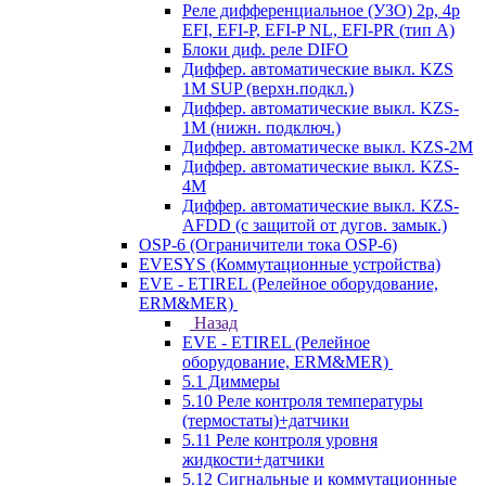
Реле дифференциальное (УЗО) 2р, 4р
EFI, EFI-P, EFI-P NL, EFI-PR (тип A)
Блоки диф. реле DIFO
Диффер. автоматические выкл. KZS
1M SUP (верхн.подкл.)
Диффер. автоматические выкл. KZS-
1M (нижн. подключ.)
Диффер. автоматическе выкл. KZS-2M
Диффер. автоматические выкл. KZS-
4M
Диффер. автоматические выкл. KZS-
AFDD (с защитой от дугов. замык.)
OSP-6 (Ограничители тока OSP-6)
EVESYS (Коммутационные устройства)
EVE - ETIREL (Релейное оборудование,
ERM&MER)
Назад
EVE - ETIREL (Релейное
оборудование, ERM&MER)
5.1 Диммеры
5.10 Реле контроля температуры
(термостаты)+датчики
5.11 Реле контроля уровня
жидкости+датчики
5.12 Сигнальные и коммутационные