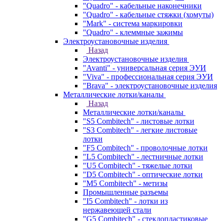
"Quadro" - кабельные наконечники
"Quadro" - кабельные стяжки (хомуты)
"Mark" - система маркировки
"Quadro" - клеммные зажимы
Электроустановочные изделия
Назад
Электроустановочные изделия
"Avanti" - универсальная серия ЭУИ
"Viva" - профессиональная серия ЭУИ
"Brava" - электроустановочные изделия
Металлические лотки/каналы
Назад
Металлические лотки/каналы
"S5 Combitech" - листовые лотки
"S3 Combitech" - легкие листовые
лотки
"F5 Combitech" - проволочные лотки
"L5 Combitech" - лестничные лотки
"U5 Combitech" - тяжелые лотки
"D5 Combitech" - оптические лотки
"M5 Combitech" - метизы
Промышленные разъемы
"I5 Combitech" - лотки из
нержавеющей стали
"G5 Combitech" - стеклопластиковые