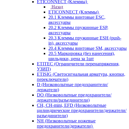
ETICONNECT (Клеммы)
Назад
ETICONNECT (Клеммы)
20.1 Клеммы винтовые ESC,
аксессуары
20.2 Клеммы пружинные ESP,
аксессуары
20.3 Клеммы пружинные ESH (push-
in), аксессуары
20.4 Клеммы винтовые SM, аксессуары
20.5 Маркировка (без нанесения),
шильдики, цена за 1шт
ETITEC (Ограничители перенапряжения,
УЗИП)
ETISIG (Светосигнальная арматура, кнопки,
переключатели)
D (Низковольтные предохранители/
держатели)
DO (Низковольтные предохранители/
держатели/разъединители)
CH, CH-mini, EFD (Низковольтные
цилиндрические предохранители/держатели/
разъединители)
NH (Низковольтные ножевые
предохранители/держатели)