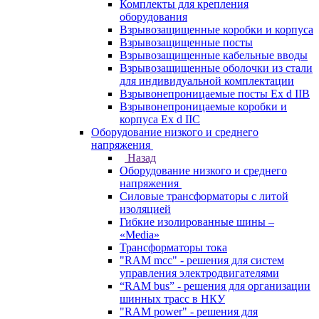
Комплекты для крепления
оборудования
Взрывозащищенные коробки и корпуса
Взрывозащищенные посты
Взрывозащищенные кабельные вводы
Взрывозащищенные оболочки из стали
для индивидуальной комплектации
Взрывонепроницаемые посты Ex d IIB
Взрывонепроницаемые коробки и
корпуса Ex d IIС
Оборудование низкого и среднего
напряжения
Назад
Оборудование низкого и среднего
напряжения
Силовые трансформаторы с литой
изоляцией
Гибкие изолированные шины –
«Media»
Трансформаторы тока
"RAM mcc" - решения для систем
управления электродвигателями
“RAM bus” - решения для организации
шинных трасс в НКУ
"RAM power" - решения для