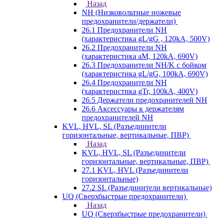
Назад
NH (Низковольтные ножевые
предохранители/держатели)
26.1 Предохранители NH
(характеристика gL/gG , 120kA, 500V)
26.2 Предохранители NH
(характеристика aM, 120kA, 690V)
26.3 Предохранители NH/K с бойком
(характеристика gL/gG, 100kA, 690V)
26.4 Предохранители NH
(характеристика gTr, 100kA, 400V)
26.5 Держатели предохранителей NH
26.6 Аксессуары к держателям
предохранителей NH
KVL, HVL, SL (Разъединители
горизонтальные, вертикальные, ПВР)
Назад
KVL, HVL, SL (Разъединители
горизонтальные, вертикальные, ПВР)
27.1 KVL, HVL (Разъединители
горизонтальные)
27.2 SL (Разъединители вертикальные)
UQ (Сверхбыстрые предохранители)
Назад
UQ (Сверхбыстрые предохранители)