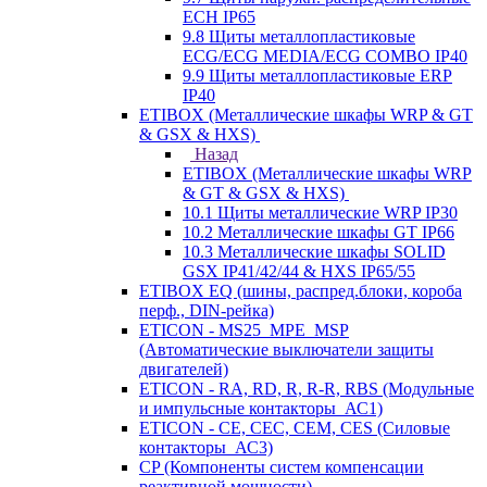
ECH IP65
9.8 Щиты металлопластиковые
ECG/ECG MEDIA/ECG COMBO IP40
9.9 Щиты металлопластиковые ERP
IP40
ETIBOX (Металлические шкафы WRP & GT
& GSX & HXS)
Назад
ETIBOX (Металлические шкафы WRP
& GT & GSX & HXS)
10.1 Щиты металлические WRP IP30
10.2 Металлические шкафы GT IP66
10.3 Металлические шкафы SOLID
GSX IP41/42/44 & HXS IP65/55
ETIBOX EQ (шины, распред.блоки, короба
перф., DIN-рейка)
ETICON - MS25_MPE_MSP
(Автоматические выключатели защиты
двигателей)
ETICON - RA, RD, R, R-R, RBS (Модульные
и импульсные контакторы_АС1)
ETICON - CE, CEC, CEM, CES (Силовые
контакторы_АС3)
CP (Компоненты систем компенсации
реактивной мощности)