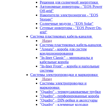
Решения для солнечной энергетики
Автономные инверторы - "EOS Power
Off-grid"
Накопители электроэнергии - "EOS
Storage"
Солнечные модули - "EOS Solar"
Сетевые инверторы - "EOS Power On-
grid"
Система пластиковых кабель-каналов
Назад
Система пластиковых кабель-каналов
"Angara" - короба для систем
кондиционирования
"In-liner Classic" – миниканалы и
кабельные короба
"In-liner Front" – короба и напольные
системы
Системы электропроводки и маркировки
Назад
Системы электропроводки и
маркировки
"Quadro" - термоусаживаемые трубки
"Quadro" - перфорированные короба
"Quadro" - DIN-рейки и аксессуары
"Quadro" - клеммные колодки