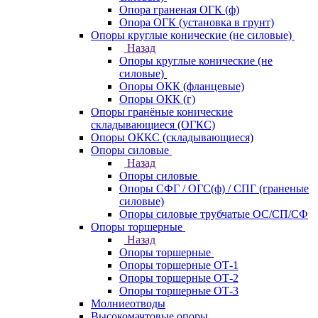
Опора граненая ОГК (ф)
Опора ОГК (установка в грунт)
Опоры круглые конические (не силовые)
Назад
Опоры круглые конические (не
силовые)
Опоры ОКК (фланцевые)
Опоры ОКК (г)
Опоры гранёные конические
складывающиеся (ОГКС)
Опоры ОККС (складывающиеся)
Опоры силовые
Назад
Опоры силовые
Опоры СФГ / ОГС(ф) / СПГ (граненые
силовые)
Опоры силовые трубчатые ОС/СП/СФ
Опоры торшерные
Назад
Опоры торшерные
Опоры торшерные ОТ-1
Опоры торшерные ОТ-2
Опоры торшерные ОТ-3
Молниеотводы
Высокомачтовые опоры