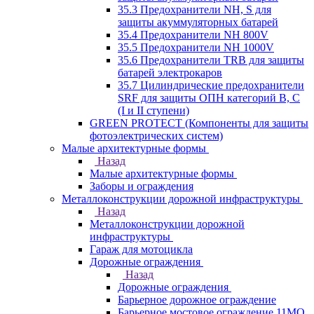
35.3 Предохранители NH, S для
защиты акуммуляторных батарей
35.4 Предохранители NH 800V
35.5 Предохранители NH 1000V
35.6 Предохранители TRB для защиты
батарей электрокаров
35.7 Цилиндрические предохранители
SRF для защиты ОПН категорий B, C
(I и II ступени)
GREEN PROTECT (Компоненты для защиты
фотоэлектрических систем)
Малые архитектурные формы
Назад
Малые архитектурные формы
Заборы и ограждения
Металлоконструкции дорожной инфраструктуры
Назад
Металлоконструкции дорожной
инфраструктуры
Гараж для мотоцикла
Дорожные ограждения
Назад
Дорожные ограждения
Барьерное дорожное ограждение
Барьерное мостовое ограждение 11МО