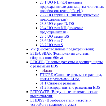
28.1 UQ NH (gS) ножевые
предохранители для защиты частотных
преобразователей (aR+gL)
28.2 UQ серии CH (цилиндрические
предохранители)
28.3 UQ серии D, D0
28.4 UQ тип NH (ножевые
предохранители)
28.5 UQ серии BS
28.6 UQ тип G
28.7 UQ тип S
VV (Высоковольтные предохранители)
ETIBUSBAR (Компоненты системы
сборных шин 60мм)
ETICEE (Силовые разъемы и распред. щиты
с разъемами EDS)
Назад
ETICEE (Силовые разъемы и распред.
щиты с разъемами EDS)
31.1 Силовые разъемы
31.2 Распред. щиты с разъемами EDS
ETIPOWER (Воздушные автоматические
выключатели)
ETIDISS (Преобразователи частоты и
устройства плавного пуска)