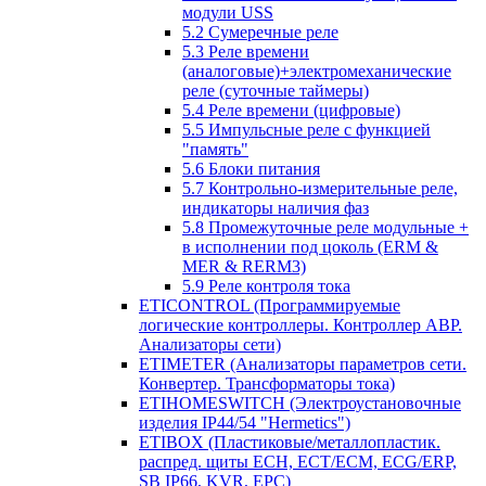
модули USS
5.2 Сумеречные реле
5.3 Реле времени
(аналоговые)+электромеханические
реле (суточные таймеры)
5.4 Реле времени (цифровые)
5.5 Импульсные реле с функцией
"память"
5.6 Блоки питания
5.7 Контрольно-измерительные реле,
индикаторы наличия фаз
5.8 Промежуточные реле модульные +
в исполнении под цоколь (ERM &
MER & RERM3)
5.9 Реле контроля тока
ETICONTROL (Программируемые
логические контроллеры. Контроллер АВР.
Анализаторы сети)
ETIMETER (Анализаторы параметров сети.
Конвертер. Трансформаторы тока)
ETIHOMESWITCH (Электроустановочные
изделия IP44/54 "Hermetics")
ETIBOX (Пластиковые/металлопластик.
распред. щиты ECH, ECT/ECM, ECG/ERP,
SB IP66, KVR, EPC)