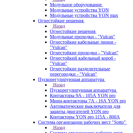
Модульное оборудование
Модульные устройства YON
Модульные устройства YON max
Огнестойкие решения
Назад
Огнестойкие решения
Модульные проходки - "Vulcan"
Огнестойкие кабельные линии -
"Vulcan"
Огнестойкие проходки - "Vulcan"
Огнестойкий кабельный короб -
"Vulcan"
Огнестойкие разделительные
перегородки - "Vulcan"
Пускорегулирующая аппаратура
Назад
Пускорегулирующая аппаратура
Контакторы 9А - 105А YON pro
Мини-контакторы 7А - 16А YON pro
Автоматические выключатели для
защиты двигателей YON pro
Контакторы YON pro 115А - 800А
Система организации рабочих мест "Sotto"
Назад
Система организации рабочих мест