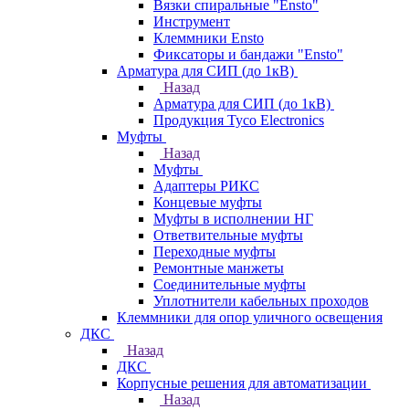
Вязки спиральные "Ensto"
Инструмент
Клеммники Ensto
Фиксаторы и бандажи "Ensto"
Арматура для СИП (до 1кВ)
Назад
Арматура для СИП (до 1кВ)
Продукция Tyco Electronics
Муфты
Назад
Муфты
Адаптеры РИКС
Концевые муфты
Муфты в исполнении НГ
Ответвительные муфты
Переходные муфты
Ремонтные манжеты
Соединительные муфты
Уплотнители кабельных проходов
Клеммники для опор уличного освещения
ДКС
Назад
ДКС
Корпусные решения для автоматизации
Назад