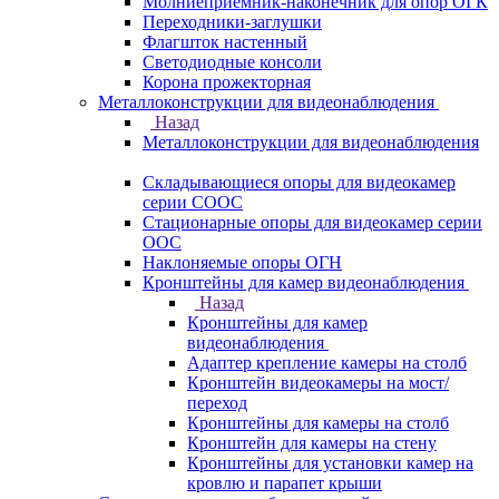
Молниеприемник-наконечник для опор ОГК
Переходники-заглушки
Флагшток настенный
Светодиодные консоли
Корона прожекторная
Металлоконструкции для видеонаблюдения
Назад
Металлоконструкции для видеонаблюдения
Складывающиеся опоры для видеокамер
серии СООС
Стационарные опоры для видеокамер серии
ООС
Наклоняемые опоры ОГН
Кронштейны для камер видеонаблюдения
Назад
Кронштейны для камер
видеонаблюдения
Адаптер крепление камеры на столб
Кронштейн видеокамеры на мост/
переход
Кронштейны для камеры на столб
Кронштейн для камеры на стену
Кронштейны для установки камер на
кровлю и парапет крыши