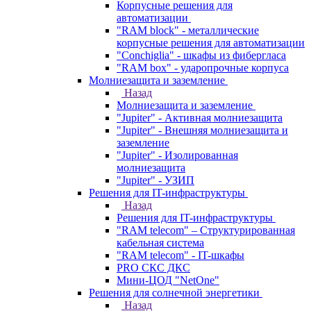
Корпусные решения для
автоматизации
"RAM block" - металлические
корпусные решения для автоматизации
"Conchiglia" - шкафы из фибергласа
"RAM box" - ударопрочные корпуса
Молниезащита и заземление
Назад
Молниезащита и заземление
"Jupiter" - Активная молниезащита
"Jupiter" - Внешняя молниезащита и
заземление
"Jupiter" - Изолированная
молниезащита
"Jupiter" - УЗИП
Решения для IT-инфраструктуры
Назад
Решения для IT-инфраструктуры
"RAM telecom" – Структурированная
кабельная система
"RAM telecom" - IT-шкафы
PRO СКС ДКС
Мини-ЦОД "NetOne"
Решения для солнечной энергетики
Назад