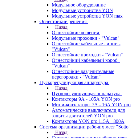
Модульное оборудование
Модульные устройства YON
Модульные устройства YON max
Огнестойкие решения
Назад
Огнестойкие решения
Модульные проходки - "Vulcan"
Огнестойкие кабельные линии -
"Vulcan"
Огнестойкие проходки - "Vulcan"
Огнестойкий кабельный короб -
"Vulcan"
Огнестойкие разделительные
перегородки - "Vulcan"
Пускорегулирующая аппаратура
Назад
Пускорегулирующая аппаратура
Контакторы 9А - 105А YON pro
Мини-контакторы 7А - 16А YON pro
Автоматические выключатели для
защиты двигателей YON pro
Контакторы YON pro 115А - 800А
Система организации рабочих мест "Sotto"
Назад
Система организации рабочих мест