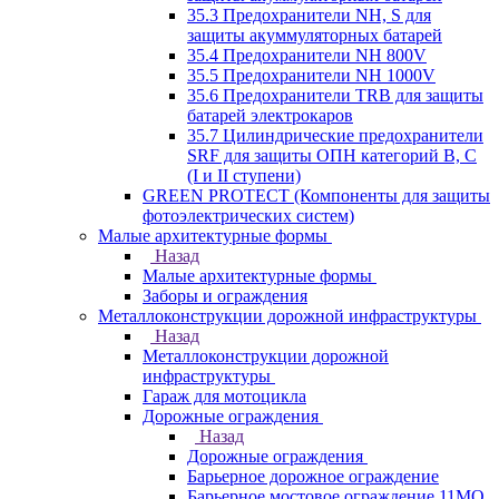
35.3 Предохранители NH, S для
защиты акуммуляторных батарей
35.4 Предохранители NH 800V
35.5 Предохранители NH 1000V
35.6 Предохранители TRB для защиты
батарей электрокаров
35.7 Цилиндрические предохранители
SRF для защиты ОПН категорий B, C
(I и II ступени)
GREEN PROTECT (Компоненты для защиты
фотоэлектрических систем)
Малые архитектурные формы
Назад
Малые архитектурные формы
Заборы и ограждения
Металлоконструкции дорожной инфраструктуры
Назад
Металлоконструкции дорожной
инфраструктуры
Гараж для мотоцикла
Дорожные ограждения
Назад
Дорожные ограждения
Барьерное дорожное ограждение
Барьерное мостовое ограждение 11МО