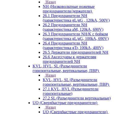
Назад
NH (Низковольтные ножевые
предохранители/держатели)
26.1 Предохранители NH
(характеристика gL/gG , 120kA, 500V)
26.2 Предохранители NH
(характеристика aM, 120kA, 690V)
26.3 Предохранители NH/K с бойком
(характеристика gL/gG, 100kA, 690V)
26.4 Предохранители NH
(характеристика gTr, 100kA, 400V)
26.5 Держатели предохранителей NH
26.6 Аксессуары к держателям
предохранителей NH
KVL, HVL, SL (Разъединители
горизонтальные, вертикальные, ПВР)
Назад
KVL, HVL, SL (Разъединители
горизонтальные, вертикальные, ПВР)
27.1 KVL, HVL (Разъединители
горизонтальные)
27.2 SL (Разъединители вертикальные)
UQ (Сверхбыстрые предохранители)
Назад
UQ (Сверхбыстрые предохранители)