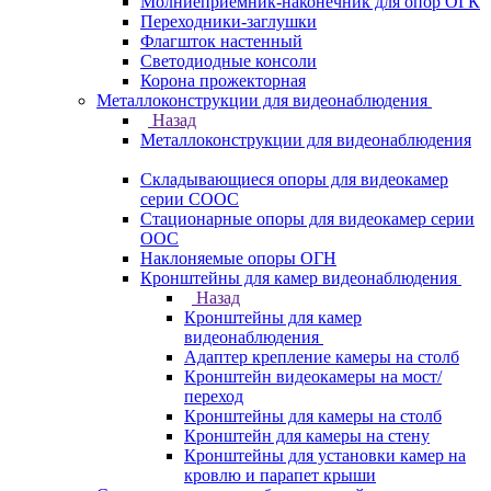
Молниеприемник-наконечник для опор ОГК
Переходники-заглушки
Флагшток настенный
Светодиодные консоли
Корона прожекторная
Металлоконструкции для видеонаблюдения
Назад
Металлоконструкции для видеонаблюдения
Складывающиеся опоры для видеокамер
серии СООС
Стационарные опоры для видеокамер серии
ООС
Наклоняемые опоры ОГН
Кронштейны для камер видеонаблюдения
Назад
Кронштейны для камер
видеонаблюдения
Адаптер крепление камеры на столб
Кронштейн видеокамеры на мост/
переход
Кронштейны для камеры на столб
Кронштейн для камеры на стену
Кронштейны для установки камер на
кровлю и парапет крыши