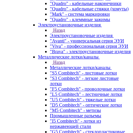
"Quadro" - кабельные наконечники
"Quadro" - кабельные стяжки (хомуты)
"Mark" - система маркировки
"Quadro" - клеммные зажимы
Электроустановочные изделия
Назад
Электроустановочные изделия
"Avanti" - универсальная серия ЭУИ
"Viva" - профессиональная серия ЭУИ
"Brava" - электроустановочные изделия
Металлические лотки/каналы
Назад
Металлические лотки/каналы
"S5 Combitech" - листовые лотки
"S3 Combitech" - легкие листовые
лотки
"F5 Combitech" - проволочные лотки
"L5 Combitech" - лестничные лотки
"U5 Combitech" - тяжелые лотки
"D5 Combitech" - оптические лотки
"M5 Combitech" - метизы
Промышленные разъемы
"I5 Combitech" - лотки из
нержавеющей стали
"G5 Combitech" - стеклопластиковые