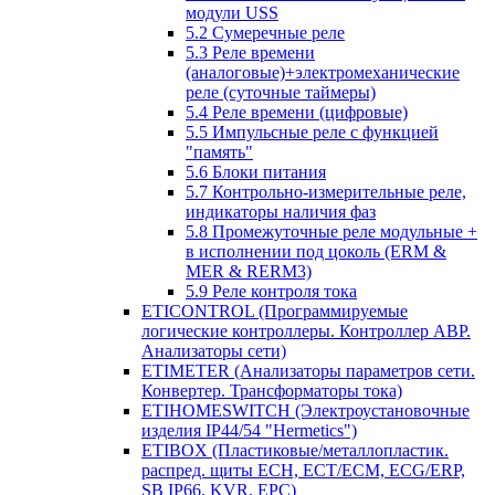
модули USS
5.2 Сумеречные реле
5.3 Реле времени
(аналоговые)+электромеханические
реле (суточные таймеры)
5.4 Реле времени (цифровые)
5.5 Импульсные реле с функцией
"память"
5.6 Блоки питания
5.7 Контрольно-измерительные реле,
индикаторы наличия фаз
5.8 Промежуточные реле модульные +
в исполнении под цоколь (ERM &
MER & RERM3)
5.9 Реле контроля тока
ETICONTROL (Программируемые
логические контроллеры. Контроллер АВР.
Анализаторы сети)
ETIMETER (Анализаторы параметров сети.
Конвертер. Трансформаторы тока)
ETIHOMESWITCH (Электроустановочные
изделия IP44/54 "Hermetics")
ETIBOX (Пластиковые/металлопластик.
распред. щиты ECH, ECT/ECM, ECG/ERP,
SB IP66, KVR, EPC)