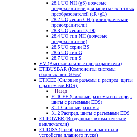
28.1 UQ NH (gS) ножевые
предохранители для защиты частотных
преобразователей (aR+gL)
28.2 UQ серии CH (цилиндрические
предохранители)
28.3 UQ серии D, D0
28.4 UQ тип NH (ножевые
предохранители)
28.5 UQ серии BS
28.6 UQ тип G
28.7 UQ тип S
VV (Высоковольтные предохранители)
ETIBUSBAR (Компоненты системы
сборных шин 60мм)
ETICEE (Силовые разъемы и распред. щиты
с разъемами EDS)
Назад
ETICEE (Силовые разъемы и распред.
щиты с разъемами EDS)
31.1 Силовые разъемы
31.2 Распред. щиты с разъемами EDS
ETIPOWER (Воздушные автоматические
выключатели)
ETIDISS (Преобразователи частоты и
устройства плавного пуска)