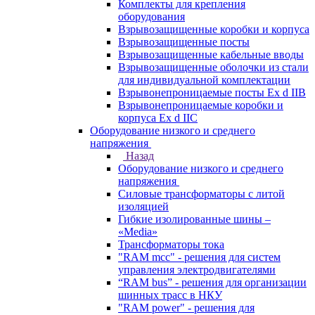
Комплекты для крепления
оборудования
Взрывозащищенные коробки и корпуса
Взрывозащищенные посты
Взрывозащищенные кабельные вводы
Взрывозащищенные оболочки из стали
для индивидуальной комплектации
Взрывонепроницаемые посты Ex d IIB
Взрывонепроницаемые коробки и
корпуса Ex d IIС
Оборудование низкого и среднего
напряжения
Назад
Оборудование низкого и среднего
напряжения
Силовые трансформаторы с литой
изоляцией
Гибкие изолированные шины –
«Media»
Трансформаторы тока
"RAM mcc" - решения для систем
управления электродвигателями
“RAM bus” - решения для организации
шинных трасс в НКУ
"RAM power" - решения для