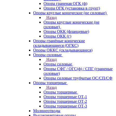
Опора граненая ОГК (ф)
Опора ОГК (установка в грунт)
Опоры круглые конические (не силовые)
Назад
Опоры круглые конические (не
силовые)
Опоры ОКК (фланцевые)
Опоры ОКК (г)
Опоры гранёные конические
складывающиеся (ОГКС)
Опоры ОККС (складывающиеся)
Опоры силовые
Назад
Опоры силовые
Опоры СФГ / ОГС(ф) / СПГ (граненые
силовые)
Опоры силовые трубчатые ОС/СП/СФ
Опоры торшерные
Назад
Опоры торшерные
Опоры торшерные ОТ-1
Опоры торшерные ОТ-2
Опоры торшерные ОТ-3
Молниеотводы
Высокомачтовые опоры