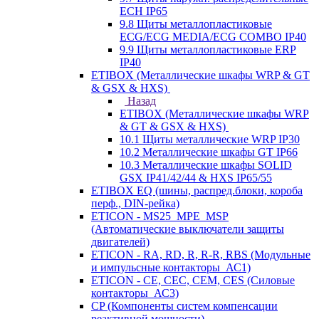
ECH IP65
9.8 Щиты металлопластиковые
ECG/ECG MEDIA/ECG COMBO IP40
9.9 Щиты металлопластиковые ERP
IP40
ETIBOX (Металлические шкафы WRP & GT
& GSX & HXS)
Назад
ETIBOX (Металлические шкафы WRP
& GT & GSX & HXS)
10.1 Щиты металлические WRP IP30
10.2 Металлические шкафы GT IP66
10.3 Металлические шкафы SOLID
GSX IP41/42/44 & HXS IP65/55
ETIBOX EQ (шины, распред.блоки, короба
перф., DIN-рейка)
ETICON - MS25_MPE_MSP
(Автоматические выключатели защиты
двигателей)
ETICON - RA, RD, R, R-R, RBS (Модульные
и импульсные контакторы_АС1)
ETICON - CE, CEC, CEM, CES (Силовые
контакторы_АС3)
CP (Компоненты систем компенсации
реактивной мощности)