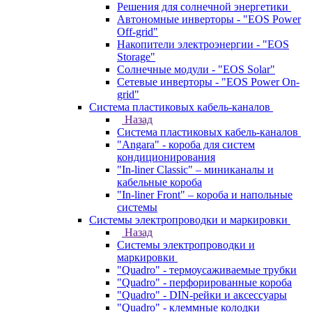
Решения для солнечной энергетики
Автономные инверторы - "EOS Power
Off-grid"
Накопители электроэнергии - "EOS
Storage"
Солнечные модули - "EOS Solar"
Сетевые инверторы - "EOS Power On-
grid"
Система пластиковых кабель-каналов
Назад
Система пластиковых кабель-каналов
"Angara" - короба для систем
кондиционирования
"In-liner Classic" – миниканалы и
кабельные короба
"In-liner Front" – короба и напольные
системы
Системы электропроводки и маркировки
Назад
Системы электропроводки и
маркировки
"Quadro" - термоусаживаемые трубки
"Quadro" - перфорированные короба
"Quadro" - DIN-рейки и аксессуары
"Quadro" - клеммные колодки