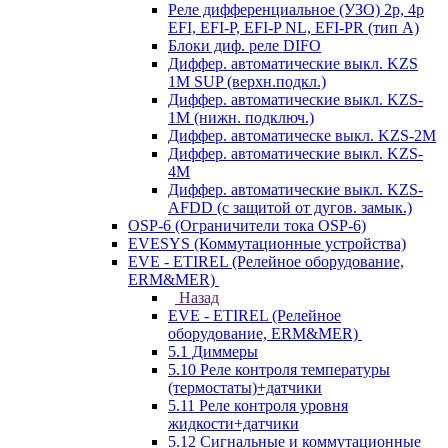
Реле дифференциальное (УЗО) 2р, 4р
EFI, EFI-P, EFI-P NL, EFI-PR (тип A)
Блоки диф. реле DIFO
Диффер. автоматические выкл. KZS
1M SUP (верхн.подкл.)
Диффер. автоматические выкл. KZS-
1M (нижн. подключ.)
Диффер. автоматическе выкл. KZS-2M
Диффер. автоматические выкл. KZS-
4M
Диффер. автоматические выкл. KZS-
AFDD (с защитой от дугов. замык.)
OSP-6 (Ограничители тока OSP-6)
EVESYS (Коммутационные устройства)
EVE - ETIREL (Релейное оборудование,
ERM&MER)
Назад
EVE - ETIREL (Релейное
оборудование, ERM&MER)
5.1 Диммеры
5.10 Реле контроля температуры
(термостаты)+датчики
5.11 Реле контроля уровня
жидкости+датчики
5.12 Сигнальные и коммутационные