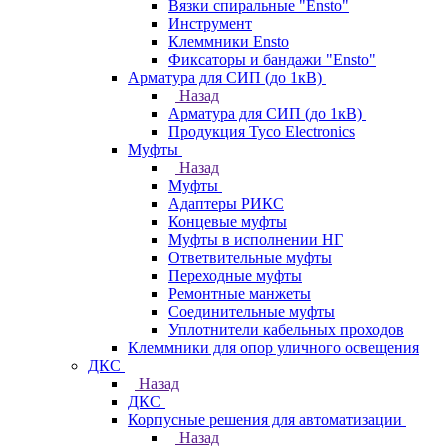
Вязки спиральные "Ensto"
Инструмент
Клеммники Ensto
Фиксаторы и бандажи "Ensto"
Арматура для СИП (до 1кВ)
Назад
Арматура для СИП (до 1кВ)
Продукция Tyco Electronics
Муфты
Назад
Муфты
Адаптеры РИКС
Концевые муфты
Муфты в исполнении НГ
Ответвительные муфты
Переходные муфты
Ремонтные манжеты
Соединительные муфты
Уплотнители кабельных проходов
Клеммники для опор уличного освещения
ДКС
Назад
ДКС
Корпусные решения для автоматизации
Назад