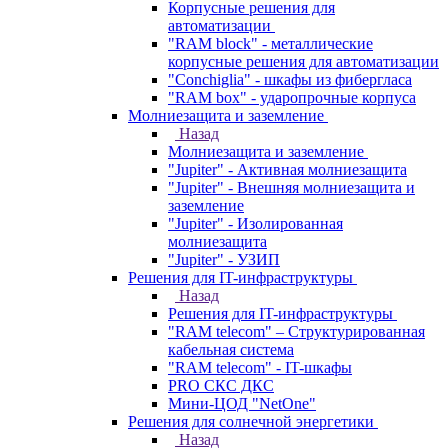
Корпусные решения для
автоматизации
"RAM block" - металлические
корпусные решения для автоматизации
"Conchiglia" - шкафы из фибергласа
"RAM box" - ударопрочные корпуса
Молниезащита и заземление
Назад
Молниезащита и заземление
"Jupiter" - Активная молниезащита
"Jupiter" - Внешняя молниезащита и
заземление
"Jupiter" - Изолированная
молниезащита
"Jupiter" - УЗИП
Решения для IT-инфраструктуры
Назад
Решения для IT-инфраструктуры
"RAM telecom" – Структурированная
кабельная система
"RAM telecom" - IT-шкафы
PRO СКС ДКС
Мини-ЦОД "NetOne"
Решения для солнечной энергетики
Назад