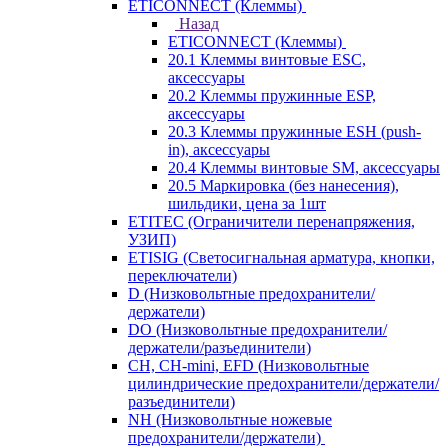
ETICONNECT (Клеммы)
Назад
ETICONNECT (Клеммы)
20.1 Клеммы винтовые ESC,
аксессуары
20.2 Клеммы пружинные ESP,
аксессуары
20.3 Клеммы пружинные ESH (push-
in), аксессуары
20.4 Клеммы винтовые SM, аксессуары
20.5 Маркировка (без нанесения),
шильдики, цена за 1шт
ETITEC (Ограничители перенапряжения,
УЗИП)
ETISIG (Светосигнальная арматура, кнопки,
переключатели)
D (Низковольтные предохранители/
держатели)
DO (Низковольтные предохранители/
держатели/разъединители)
CH, CH-mini, EFD (Низковольтные
цилиндрические предохранители/держатели/
разъединители)
NH (Низковольтные ножевые
предохранители/держатели)