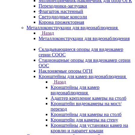
Молниеприемник-наконечник для опор ОГК
Переходники-заглушки
Флагшток настенный
Светодиодные консоли
Корона прожекторная
Металлоконструкции для видеонаблюдения
Назад
Металлоконструкции для видеонаблюдения
Складывающиеся опоры для видеокамер
серии СООС
Стационарные опоры для видеокамер серии
ООС
Наклоняемые опоры ОГН
Кронштейны для камер видеонаблюдения
Назад
Кронштейны для камер
видеонаблюдения
Адаптер крепление камеры на столб
Кронштейн видеокамеры на мост/
переход
Кронштейны для камеры на столб
Кронштейн для камеры на стену
Кронштейны для установки камер на
кровлю и парапет крыши