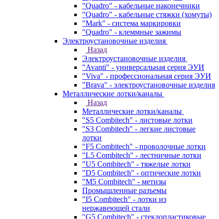
"Quadro" - кабельные наконечники
"Quadro" - кабельные стяжки (хомуты)
"Mark" - система маркировки
"Quadro" - клеммные зажимы
Электроустановочные изделия
Назад
Электроустановочные изделия
"Avanti" - универсальная серия ЭУИ
"Viva" - профессиональная серия ЭУИ
"Brava" - электроустановочные изделия
Металлические лотки/каналы
Назад
Металлические лотки/каналы
"S5 Combitech" - листовые лотки
"S3 Combitech" - легкие листовые
лотки
"F5 Combitech" - проволочные лотки
"L5 Combitech" - лестничные лотки
"U5 Combitech" - тяжелые лотки
"D5 Combitech" - оптические лотки
"M5 Combitech" - метизы
Промышленные разъемы
"I5 Combitech" - лотки из
нержавеющей стали
"G5 Combitech" - стеклопластиковые