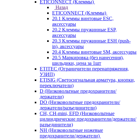
ETICONNECT (Клеммы)
Назад
ETICONNECT (Клеммы)
20.1 Клеммы винтовые ESC,
аксессуары
20.2 Клеммы пружинные ESP,
аксессуары
20.3 Клеммы пружинные ESH (push-
in), аксессуары
20.4 Клеммы винтовые SM, аксессуары
20.5 Маркировка (без нанесения),
шильдики, цена за 1шт
ETITEC (Ограничители перенапряжения,
УЗИП)
ETISIG (Светосигнальная арматура, кнопки,
переключатели)
D (Низковольтные предохранители/
держатели)
DO (Низковольтные предохранители/
держатели/разъединители)
CH, CH-mini, EFD (Низковольтные
цилиндрические предохранители/держатели/
разъединители)
NH (Низковольтные ножевые
предохранители/держатели)