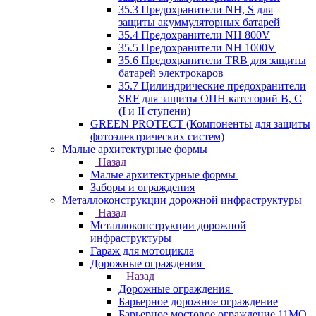
35.3 Предохранители NH, S для
защиты акуммуляторных батарей
35.4 Предохранители NH 800V
35.5 Предохранители NH 1000V
35.6 Предохранители TRB для защиты
батарей электрокаров
35.7 Цилиндрические предохранители
SRF для защиты ОПН категорий B, C
(I и II ступени)
GREEN PROTECT (Компоненты для защиты
фотоэлектрических систем)
Малые архитектурные формы
Назад
Малые архитектурные формы
Заборы и ограждения
Металлоконструкции дорожной инфраструктуры
Назад
Металлоконструкции дорожной
инфраструктуры
Гараж для мотоцикла
Дорожные ограждения
Назад
Дорожные ограждения
Барьерное дорожное ограждение
Барьерное мостовое ограждение 11МО