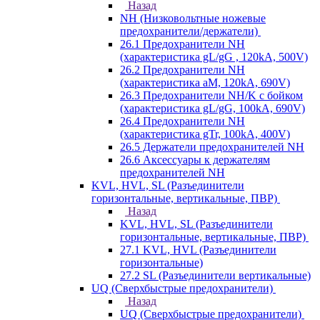
Назад
NH (Низковольтные ножевые
предохранители/держатели)
26.1 Предохранители NH
(характеристика gL/gG , 120kA, 500V)
26.2 Предохранители NH
(характеристика aM, 120kA, 690V)
26.3 Предохранители NH/K с бойком
(характеристика gL/gG, 100kA, 690V)
26.4 Предохранители NH
(характеристика gTr, 100kA, 400V)
26.5 Держатели предохранителей NH
26.6 Аксессуары к держателям
предохранителей NH
KVL, HVL, SL (Разъединители
горизонтальные, вертикальные, ПВР)
Назад
KVL, HVL, SL (Разъединители
горизонтальные, вертикальные, ПВР)
27.1 KVL, HVL (Разъединители
горизонтальные)
27.2 SL (Разъединители вертикальные)
UQ (Сверхбыстрые предохранители)
Назад
UQ (Сверхбыстрые предохранители)