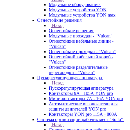
Модульное оборудование
Модульные устройства YON
Модульные устройства YON max
Огнестойкие решения
Назад
Огнестойкие решения
Модульные проходки - "Vulcan"
Огнестойкие кабельные линии -
"Vulcan"
Огнестойкие проходки - "Vulcan"
Огнестойкий кабельный короб -
"Vulcan"
Огнестойкие разделительные
перегородки - "Vulcan"
Пускорегулирующая аппаратура
Назад
Пускорегулирующая аппаратура
Контакторы 9А - 105А YON pro
Мини-контакторы 7А - 16А YON pro
Автоматические выключатели для
защиты двигателей YON pro
Контакторы YON pro 115А - 800А
Система организации рабочих мест "Sotto"
Назад
Система организации рабочих мест