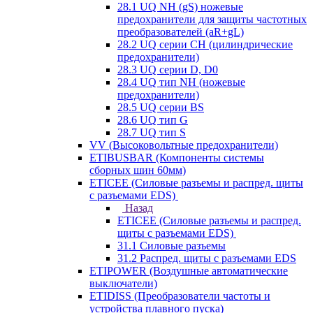
28.1 UQ NH (gS) ножевые
предохранители для защиты частотных
преобразователей (aR+gL)
28.2 UQ серии CH (цилиндрические
предохранители)
28.3 UQ серии D, D0
28.4 UQ тип NH (ножевые
предохранители)
28.5 UQ серии BS
28.6 UQ тип G
28.7 UQ тип S
VV (Высоковольтные предохранители)
ETIBUSBAR (Компоненты системы
сборных шин 60мм)
ETICEE (Силовые разъемы и распред. щиты
с разъемами EDS)
Назад
ETICEE (Силовые разъемы и распред.
щиты с разъемами EDS)
31.1 Силовые разъемы
31.2 Распред. щиты с разъемами EDS
ETIPOWER (Воздушные автоматические
выключатели)
ETIDISS (Преобразователи частоты и
устройства плавного пуска)