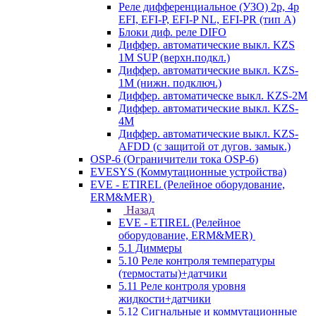
Реле дифференциальное (УЗО) 2р, 4р
EFI, EFI-P, EFI-P NL, EFI-PR (тип A)
Блоки диф. реле DIFO
Диффер. автоматические выкл. KZS
1M SUP (верхн.подкл.)
Диффер. автоматические выкл. KZS-
1M (нижн. подключ.)
Диффер. автоматическе выкл. KZS-2M
Диффер. автоматические выкл. KZS-
4M
Диффер. автоматические выкл. KZS-
AFDD (с защитой от дугов. замык.)
OSP-6 (Ограничители тока OSP-6)
EVESYS (Коммутационные устройства)
EVE - ETIREL (Релейное оборудование,
ERM&MER)
Назад
EVE - ETIREL (Релейное
оборудование, ERM&MER)
5.1 Диммеры
5.10 Реле контроля температуры
(термостаты)+датчики
5.11 Реле контроля уровня
жидкости+датчики
5.12 Сигнальные и коммутационные