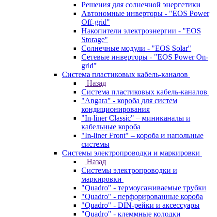
Решения для солнечной энергетики
Автономные инверторы - "EOS Power
Off-grid"
Накопители электроэнергии - "EOS
Storage"
Солнечные модули - "EOS Solar"
Сетевые инверторы - "EOS Power On-
grid"
Система пластиковых кабель-каналов
Назад
Система пластиковых кабель-каналов
"Angara" - короба для систем
кондиционирования
"In-liner Classic" – миниканалы и
кабельные короба
"In-liner Front" – короба и напольные
системы
Системы электропроводки и маркировки
Назад
Системы электропроводки и
маркировки
"Quadro" - термоусаживаемые трубки
"Quadro" - перфорированные короба
"Quadro" - DIN-рейки и аксессуары
"Quadro" - клеммные колодки