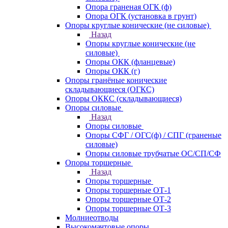
Опора граненая ОГК (ф)
Опора ОГК (установка в грунт)
Опоры круглые конические (не силовые)
Назад
Опоры круглые конические (не
силовые)
Опоры ОКК (фланцевые)
Опоры ОКК (г)
Опоры гранёные конические
складывающиеся (ОГКС)
Опоры ОККС (складывающиеся)
Опоры силовые
Назад
Опоры силовые
Опоры СФГ / ОГС(ф) / СПГ (граненые
силовые)
Опоры силовые трубчатые ОС/СП/СФ
Опоры торшерные
Назад
Опоры торшерные
Опоры торшерные ОТ-1
Опоры торшерные ОТ-2
Опоры торшерные ОТ-3
Молниеотводы
Высокомачтовые опоры