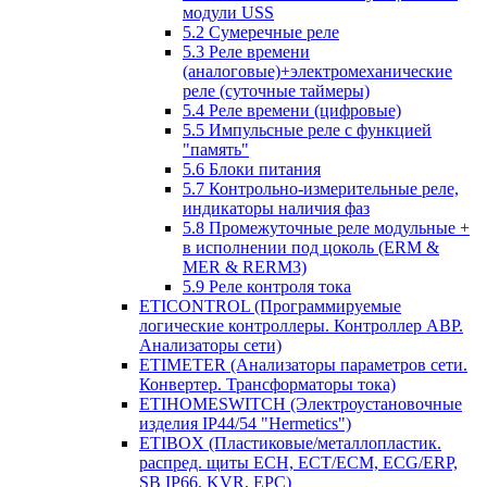
модули USS
5.2 Сумеречные реле
5.3 Реле времени
(аналоговые)+электромеханические
реле (суточные таймеры)
5.4 Реле времени (цифровые)
5.5 Импульсные реле с функцией
"память"
5.6 Блоки питания
5.7 Контрольно-измерительные реле,
индикаторы наличия фаз
5.8 Промежуточные реле модульные +
в исполнении под цоколь (ERM &
MER & RERM3)
5.9 Реле контроля тока
ETICONTROL (Программируемые
логические контроллеры. Контроллер АВР.
Анализаторы сети)
ETIMETER (Анализаторы параметров сети.
Конвертер. Трансформаторы тока)
ETIHOMESWITCH (Электроустановочные
изделия IP44/54 "Hermetics")
ETIBOX (Пластиковые/металлопластик.
распред. щиты ECH, ECT/ECM, ECG/ERP,
SB IP66, KVR, EPC)