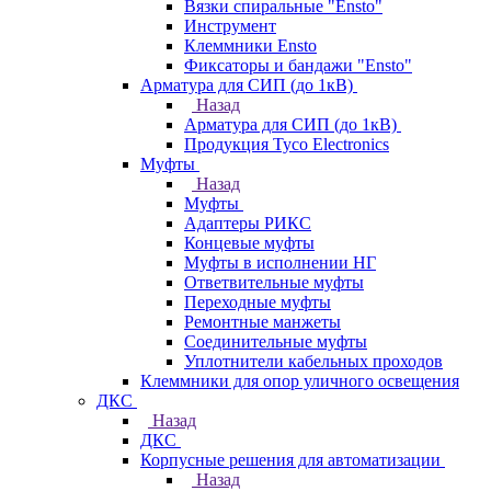
Вязки спиральные "Ensto"
Инструмент
Клеммники Ensto
Фиксаторы и бандажи "Ensto"
Арматура для СИП (до 1кВ)
Назад
Арматура для СИП (до 1кВ)
Продукция Tyco Electronics
Муфты
Назад
Муфты
Адаптеры РИКС
Концевые муфты
Муфты в исполнении НГ
Ответвительные муфты
Переходные муфты
Ремонтные манжеты
Соединительные муфты
Уплотнители кабельных проходов
Клеммники для опор уличного освещения
ДКС
Назад
ДКС
Корпусные решения для автоматизации
Назад