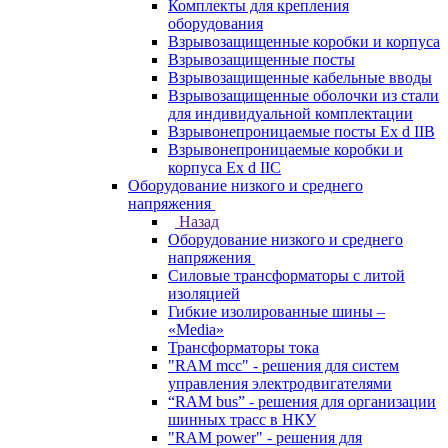
Комплекты для крепления
оборудования
Взрывозащищенные коробки и корпуса
Взрывозащищенные посты
Взрывозащищенные кабельные вводы
Взрывозащищенные оболочки из стали
для индивидуальной комплектации
Взрывонепроницаемые посты Ex d IIB
Взрывонепроницаемые коробки и
корпуса Ex d IIС
Оборудование низкого и среднего
напряжения
Назад
Оборудование низкого и среднего
напряжения
Силовые трансформаторы с литой
изоляцией
Гибкие изолированные шины –
«Media»
Трансформаторы тока
"RAM mcc" - решения для систем
управления электродвигателями
“RAM bus” - решения для организации
шинных трасс в НКУ
"RAM power" - решения для