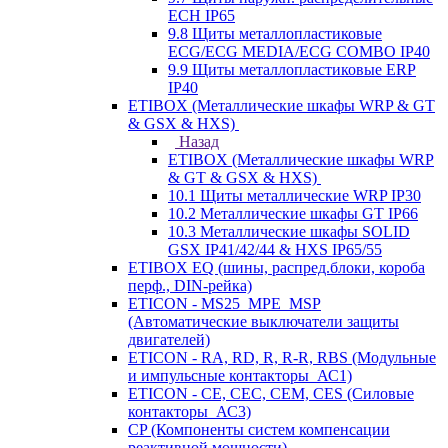
ECH IP65
9.8 Щиты металлопластиковые
ECG/ECG MEDIA/ECG COMBO IP40
9.9 Щиты металлопластиковые ERP
IP40
ETIBOX (Металлические шкафы WRP & GT
& GSX & HXS)
Назад
ETIBOX (Металлические шкафы WRP
& GT & GSX & HXS)
10.1 Щиты металлические WRP IP30
10.2 Металлические шкафы GT IP66
10.3 Металлические шкафы SOLID
GSX IP41/42/44 & HXS IP65/55
ETIBOX EQ (шины, распред.блоки, короба
перф., DIN-рейка)
ETICON - MS25_MPE_MSP
(Автоматические выключатели защиты
двигателей)
ETICON - RA, RD, R, R-R, RBS (Модульные
и импульсные контакторы_АС1)
ETICON - CE, CEC, CEM, CES (Силовые
контакторы_АС3)
CP (Компоненты систем компенсации
реактивной мощности)