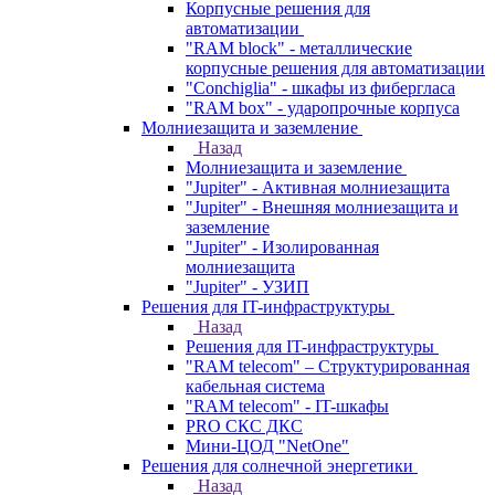
Корпусные решения для
автоматизации
"RAM block" - металлические
корпусные решения для автоматизации
"Conchiglia" - шкафы из фибергласа
"RAM box" - ударопрочные корпуса
Молниезащита и заземление
Назад
Молниезащита и заземление
"Jupiter" - Активная молниезащита
"Jupiter" - Внешняя молниезащита и
заземление
"Jupiter" - Изолированная
молниезащита
"Jupiter" - УЗИП
Решения для IT-инфраструктуры
Назад
Решения для IT-инфраструктуры
"RAM telecom" – Структурированная
кабельная система
"RAM telecom" - IT-шкафы
PRO СКС ДКС
Мини-ЦОД "NetOne"
Решения для солнечной энергетики
Назад