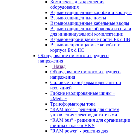
Комплекты для крепления
оборудования
Взрывозащищенные коробки и корпуса
Взрывозащищенные посты
Взрывозащищенные кабельные вводы
Взрывозащищенные оболочки из стали
для индивидуальной комплектации
Взрывонепроницаемые посты Ex d IIB
Взрывонепроницаемые коробки и
корпуса Ex d IIС
Оборудование низкого и среднего
напряжения
Назад
Оборудование низкого и среднего
напряжения
Силовые трансформаторы с литой
изоляцией
Гибкие изолированные шины –
«Media»
Трансформаторы тока
"RAM mcc" - решения для систем
управления электродвигателями
“RAM bus” - решения для организации
шинных трасс в НКУ
"RAM power" - решения для