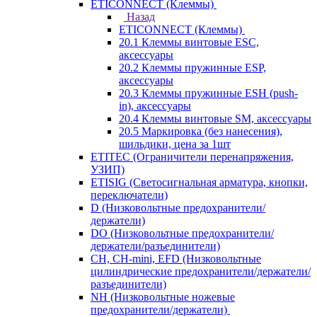
ETICONNECT (Клеммы)
Назад
ETICONNECT (Клеммы)
20.1 Клеммы винтовые ESC,
аксессуары
20.2 Клеммы пружинные ESP,
аксессуары
20.3 Клеммы пружинные ESH (push-
in), аксессуары
20.4 Клеммы винтовые SM, аксессуары
20.5 Маркировка (без нанесения),
шильдики, цена за 1шт
ETITEC (Ограничители перенапряжения,
УЗИП)
ETISIG (Светосигнальная арматура, кнопки,
переключатели)
D (Низковольтные предохранители/
держатели)
DO (Низковольтные предохранители/
держатели/разъединители)
CH, CH-mini, EFD (Низковольтные
цилиндрические предохранители/держатели/
разъединители)
NH (Низковольтные ножевые
предохранители/держатели)