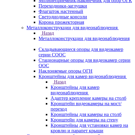
Молниеприемник-наконечник для опор ОГК
Переходники-заглушки
Флагшток настенный
Светодиодные консоли
Корона прожекторная
Металлоконструкции для видеонаблюдения
Назад
Металлоконструкции для видеонаблюдения
Складывающиеся опоры для видеокамер
серии СООС
Стационарные опоры для видеокамер серии
ООС
Наклоняемые опоры ОГН
Кронштейны для камер видеонаблюдения
Назад
Кронштейны для камер
видеонаблюдения
Адаптер крепление камеры на столб
Кронштейн видеокамеры на мост/
переход
Кронштейны для камеры на столб
Кронштейн для камеры на стену
Кронштейны для установки камер на
кровлю и парапет крыши