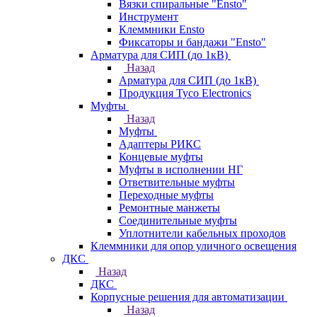
Вязки спиральные "Ensto"
Инструмент
Клеммники Ensto
Фиксаторы и бандажи "Ensto"
Арматура для СИП (до 1кВ)
Назад
Арматура для СИП (до 1кВ)
Продукция Tyco Electronics
Муфты
Назад
Муфты
Адаптеры РИКС
Концевые муфты
Муфты в исполнении НГ
Ответвительные муфты
Переходные муфты
Ремонтные манжеты
Соединительные муфты
Уплотнители кабельных проходов
Клеммники для опор уличного освещения
ДКС
Назад
ДКС
Корпусные решения для автоматизации
Назад