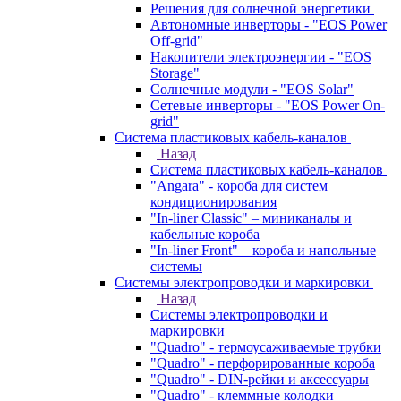
Решения для солнечной энергетики
Автономные инверторы - "EOS Power
Off-grid"
Накопители электроэнергии - "EOS
Storage"
Солнечные модули - "EOS Solar"
Сетевые инверторы - "EOS Power On-
grid"
Система пластиковых кабель-каналов
Назад
Система пластиковых кабель-каналов
"Angara" - короба для систем
кондиционирования
"In-liner Classic" – миниканалы и
кабельные короба
"In-liner Front" – короба и напольные
системы
Системы электропроводки и маркировки
Назад
Системы электропроводки и
маркировки
"Quadro" - термоусаживаемые трубки
"Quadro" - перфорированные короба
"Quadro" - DIN-рейки и аксессуары
"Quadro" - клеммные колодки