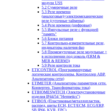
модули USS
5.2 Сумеречные реле
5.3 Реле времени
(аналоговые)+электромеханические
реле (суточные таймеры)
5.4 Реле времени (цифровые)
5.5 Импульсные реле с функцией
"память"
5.6 Блоки питания
5.7 Контрольно-измерительные реле,
индикаторы наличия фаз
5.8 Промежуточные реле модульные +
в исполнении под цоколь (ERM &
MER & RERM3)
5.9 Реле контроля тока
ETICONTROL (Программируемые
логические контроллеры. Контроллер АВР.
Анализаторы сети)
ETIMETER (Анализаторы параметров сети.
Конвертер. Трансформаторы тока)
ETIHOMESWITCH (Электроустановочные
изделия IP44/54 "Hermetics")
ETIBOX (Пластиковые/металлопластик.
распред. щиты ECH, ECT/ECM, ECG/ERP,
SB IP66, KVR, EPC)