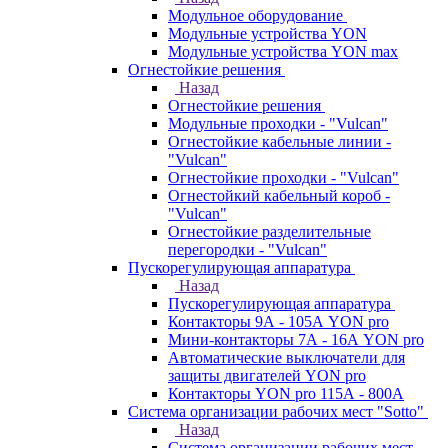
Модульное оборудование
Модульные устройства YON
Модульные устройства YON max
Огнестойкие решения
Назад
Огнестойкие решения
Модульные проходки - "Vulcan"
Огнестойкие кабельные линии -
"Vulcan"
Огнестойкие проходки - "Vulcan"
Огнестойкий кабельный короб -
"Vulcan"
Огнестойкие разделительные
перегородки - "Vulcan"
Пускорегулирующая аппаратура
Назад
Пускорегулирующая аппаратура
Контакторы 9А - 105А YON pro
Мини-контакторы 7А - 16А YON pro
Автоматические выключатели для
защиты двигателей YON pro
Контакторы YON pro 115А - 800А
Система организации рабочих мест "Sotto"
Назад
Система организации рабочих мест