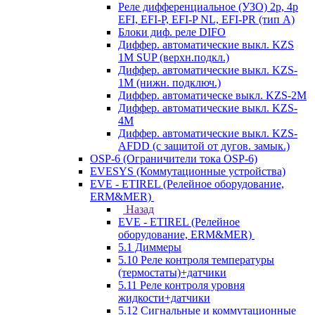
Реле дифференциальное (УЗО) 2р, 4р
EFI, EFI-P, EFI-P NL, EFI-PR (тип A)
Блоки диф. реле DIFO
Диффер. автоматические выкл. KZS
1M SUP (верхн.подкл.)
Диффер. автоматические выкл. KZS-
1M (нижн. подключ.)
Диффер. автоматическе выкл. KZS-2M
Диффер. автоматические выкл. KZS-
4M
Диффер. автоматические выкл. KZS-
AFDD (с защитой от дугов. замык.)
OSP-6 (Ограничители тока OSP-6)
EVESYS (Коммутационные устройства)
EVE - ETIREL (Релейное оборудование,
ERM&MER)
Назад
EVE - ETIREL (Релейное
оборудование, ERM&MER)
5.1 Диммеры
5.10 Реле контроля температуры
(термостаты)+датчики
5.11 Реле контроля уровня
жидкости+датчики
5.12 Сигнальные и коммутационные