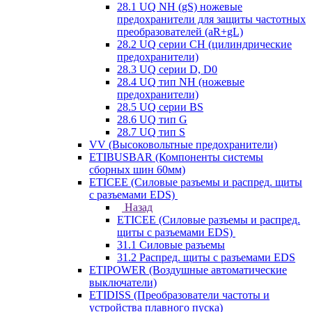
28.1 UQ NH (gS) ножевые
предохранители для защиты частотных
преобразователей (aR+gL)
28.2 UQ серии CH (цилиндрические
предохранители)
28.3 UQ серии D, D0
28.4 UQ тип NH (ножевые
предохранители)
28.5 UQ серии BS
28.6 UQ тип G
28.7 UQ тип S
VV (Высоковольтные предохранители)
ETIBUSBAR (Компоненты системы
сборных шин 60мм)
ETICEE (Силовые разъемы и распред. щиты
с разъемами EDS)
Назад
ETICEE (Силовые разъемы и распред.
щиты с разъемами EDS)
31.1 Силовые разъемы
31.2 Распред. щиты с разъемами EDS
ETIPOWER (Воздушные автоматические
выключатели)
ETIDISS (Преобразователи частоты и
устройства плавного пуска)