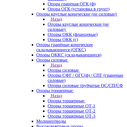
Опора граненая ОГК (ф)
Опора ОГК (установка в грунт)
Опоры круглые конические (не силовые)
Назад
Опоры круглые конические (не
силовые)
Опоры ОКК (фланцевые)
Опоры ОКК (г)
Опоры гранёные конические
складывающиеся (ОГКС)
Опоры ОККС (складывающиеся)
Опоры силовые
Назад
Опоры силовые
Опоры СФГ / ОГС(ф) / СПГ (граненые
силовые)
Опоры силовые трубчатые ОС/СП/СФ
Опоры торшерные
Назад
Опоры торшерные
Опоры торшерные ОТ-1
Опоры торшерные ОТ-2
Опоры торшерные ОТ-3
Молниеотводы
Высокомачтовые опоры