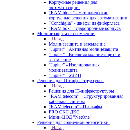
Корпусные решения для
автоматизации
"RAM block" - металлические
корпусные решения для автоматизации
"Conchiglia" - шкафы из фибергласа
"RAM box" - ударопрочные корпуса
Молниезащита и заземление
Назад
Молниезащита и заземление
"Jupiter" - Активная молниезащита
"Jupiter" - Внешняя молниезащита и
заземление
"Jupiter" - Изолированная
молниезащита
"Jupiter" - УЗИП
Решения для IT-инфраструктуры
Назад
Решения для IT-инфраструктуры
"RAM telecom" – Структурированная
кабельная система
"RAM telecom" - IT-шкафы
PRO СКС ДКС
Мини-ЦОД "NetOne"
Решения для солнечной энергетики
Назад