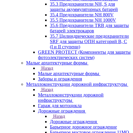
35.3 Предохранители NH, S для
защиты акуммуляторных батарей
35.4 Предохранители NH 800V
35.5 Предохранители NH 1000V
35.6 Предохранители TRB для защиты
батарей электрокаров
35.7 Цилиндрические предохранители
SRF для защиты ОПН категорий B, C
(I и II ступени)
GREEN PROTECT (Компоненты для защиты
фотоэлектрических систем)
Малые архитектурные формы
Назад
Малые архитектурные формы
Заборы и ограждения
Металлоконструкции дорожной инфраструктуры
Назад
Металлоконструкции дорожной
инфраструктуры
Гараж для мотоцикла
Дорожные ограждения
Назад
Дорожные ограждения
Барьерное дорожное ограждение
Барьерное мостовое ограждение 11МО