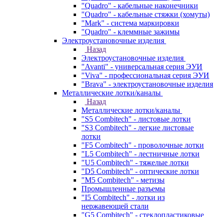
"Quadro" - кабельные наконечники
"Quadro" - кабельные стяжки (хомуты)
"Mark" - система маркировки
"Quadro" - клеммные зажимы
Электроустановочные изделия
Назад
Электроустановочные изделия
"Avanti" - универсальная серия ЭУИ
"Viva" - профессиональная серия ЭУИ
"Brava" - электроустановочные изделия
Металлические лотки/каналы
Назад
Металлические лотки/каналы
"S5 Combitech" - листовые лотки
"S3 Combitech" - легкие листовые
лотки
"F5 Combitech" - проволочные лотки
"L5 Combitech" - лестничные лотки
"U5 Combitech" - тяжелые лотки
"D5 Combitech" - оптические лотки
"M5 Combitech" - метизы
Промышленные разъемы
"I5 Combitech" - лотки из
нержавеющей стали
"G5 Combitech" - стеклопластиковые