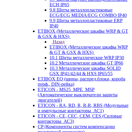
ECH IP65
9.8 Щиты металлопластиковые
ECG/ECG MEDIA/ECG COMBO IP40
9.9 Щиты металлопластиковые ERP
IP40
ETIBOX (Металлические шкафы WRP & GT
& GSX & HXS)
Назад
ETIBOX (Металлические шкафы WRP
& GT & GSX & HXS)
10.1 Щиты металлические WRP IP30
10.2 Металлические шкафы GT IP66
10.3 Металлические шкафы SOLID
GSX IP41/42/44 & HXS IP65/55
ETIBOX EQ (шины, распред.блоки, короба
перф., DIN-рейка)
ETICON - MS25_MPE_MSP
(Автоматические выключатели защиты
двигателей)
ETICON - RA, RD, R, R-R, RBS (Модульные
и импульсные контакторы_АС1)
ETICON - CE, CEC, CEM, CES (Силовые
контакторы_АС3)
CP (Компоненты систем компенсации
реактивной мощности)