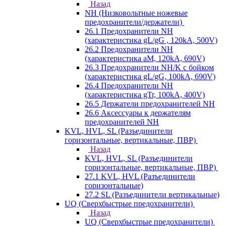
Назад
NH (Низковольтные ножевые
предохранители/держатели)
26.1 Предохранители NH
(характеристика gL/gG , 120kA, 500V)
26.2 Предохранители NH
(характеристика aM, 120kA, 690V)
26.3 Предохранители NH/K с бойком
(характеристика gL/gG, 100kA, 690V)
26.4 Предохранители NH
(характеристика gTr, 100kA, 400V)
26.5 Держатели предохранителей NH
26.6 Аксессуары к держателям
предохранителей NH
KVL, HVL, SL (Разъединители
горизонтальные, вертикальные, ПВР)
Назад
KVL, HVL, SL (Разъединители
горизонтальные, вертикальные, ПВР)
27.1 KVL, HVL (Разъединители
горизонтальные)
27.2 SL (Разъединители вертикальные)
UQ (Сверхбыстрые предохранители)
Назад
UQ (Сверхбыстрые предохранители)