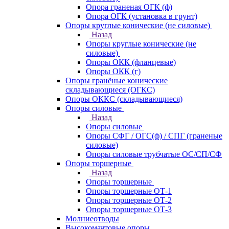
Опора граненая ОГК (ф)
Опора ОГК (установка в грунт)
Опоры круглые конические (не силовые)
Назад
Опоры круглые конические (не
силовые)
Опоры ОКК (фланцевые)
Опоры ОКК (г)
Опоры гранёные конические
складывающиеся (ОГКС)
Опоры ОККС (складывающиеся)
Опоры силовые
Назад
Опоры силовые
Опоры СФГ / ОГС(ф) / СПГ (граненые
силовые)
Опоры силовые трубчатые ОС/СП/СФ
Опоры торшерные
Назад
Опоры торшерные
Опоры торшерные ОТ-1
Опоры торшерные ОТ-2
Опоры торшерные ОТ-3
Молниеотводы
Высокомачтовые опоры