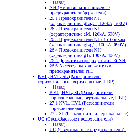
Назад
NH (Низковольтные ножевые
предохранители/держатели)
26.1 Предохранители NH
(характеристика gL/gG , 120kA, 500V)
26.2 Предохранители NH
(характеристика aM, 120kA, 690V)
26.3 Предохранители NH/K с бойком
(характеристика gL/gG, 100kA, 690V)
26.4 Предохранители NH
(характеристика gTr, 100kA, 400V)
26.5 Держатели предохранителей NH
26.6 Аксессуары к держателям
предохранителей NH
KVL, HVL, SL (Разъединители
горизонтальные, вертикальные, ПВР)
Назад
KVL, HVL, SL (Разъединители
горизонтальные, вертикальные, ПВР)
27.1 KVL, HVL (Разъединители
горизонтальные)
27.2 SL (Разъединители вертикальные)
UQ (Сверхбыстрые предохранители)
Назад
UQ (Сверхбыстрые предохранители)