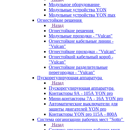
Модульное оборудование
Модульные устройства YON
Модульные устройства YON max
Огнестойкие решения
Назад
Огнестойкие решения
Модульные проходки - "Vulcan"
Огнестойкие кабельные линии -
"Vulcan"
Огнестойкие проходки - "Vulcan"
Огнестойкий кабельный короб -
"Vulcan"
Огнестойкие разделительные
перегородки - "Vulcan"
Пускорегулирующая аппаратура
Назад
Пускорегулирующая аппаратура
Контакторы 9А - 105А YON pro
Мини-контакторы 7А - 16А YON pro
Автоматические выключатели для
защиты двигателей YON pro
Контакторы YON pro 115А - 800А
Система организации рабочих мест "Sotto"
Назад
Система организации рабочих мест