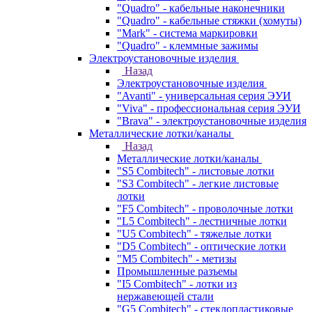
"Quadro" - кабельные наконечники
"Quadro" - кабельные стяжки (хомуты)
"Mark" - система маркировки
"Quadro" - клеммные зажимы
Электроустановочные изделия
Назад
Электроустановочные изделия
"Avanti" - универсальная серия ЭУИ
"Viva" - профессиональная серия ЭУИ
"Brava" - электроустановочные изделия
Металлические лотки/каналы
Назад
Металлические лотки/каналы
"S5 Combitech" - листовые лотки
"S3 Combitech" - легкие листовые
лотки
"F5 Combitech" - проволочные лотки
"L5 Combitech" - лестничные лотки
"U5 Combitech" - тяжелые лотки
"D5 Combitech" - оптические лотки
"M5 Combitech" - метизы
Промышленные разъемы
"I5 Combitech" - лотки из
нержавеющей стали
"G5 Combitech" - стеклопластиковые