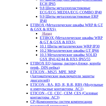
ECH IP65
9.8 Щиты металлопластиковые
ECG/ECG MEDIA/ECG COMBO IP40
9.9 Щиты металлопластиковые ERP
IP40
ETIBOX (Металлические шкафы WRP & GT
& GSX & HXS)
Назад
ETIBOX (Металлические шкафы WRP
& GT & GSX & HXS)
10.1 Щиты металлические WRP IP30
10.2 Металлические шкафы GT IP66
10.3 Металлические шкафы SOLID
GSX IP41/42/44 & HXS IP65/55
ETIBOX EQ (шины, распред.блоки, короба
перф., DIN-рейка)
ETICON - MS25_MPE_MSP
(Автоматические выключатели защиты
двигателей)
ETICON - RA, RD, R, R-R, RBS (Модульные
и импульсные контакторы_АС1)
ETICON - CE, CEC, CEM, CES (Силовые
контакторы_АС3)
CP (Компоненты систем компенсации
реактивной мощности)