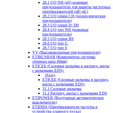
28.1 UQ NH (gS) ножевые
предохранители для защиты частотных
преобразователей (aR+gL)
28.2 UQ серии CH (цилиндрические
предохранители)
28.3 UQ серии D, D0
28.4 UQ тип NH (ножевые
предохранители)
28.5 UQ серии BS
28.6 UQ тип G
28.7 UQ тип S
VV (Высоковольтные предохранители)
ETIBUSBAR (Компоненты системы
сборных шин 60мм)
ETICEE (Силовые разъемы и распред. щиты
с разъемами EDS)
Назад
ETICEE (Силовые разъемы и распред.
щиты с разъемами EDS)
31.1 Силовые разъемы
31.2 Распред. щиты с разъемами EDS
ETIPOWER (Воздушные автоматические
выключатели)
ETIDISS (Преобразователи частоты и
устройства плавного пуска)