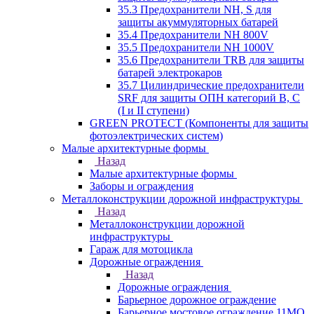
35.3 Предохранители NH, S для
защиты акуммуляторных батарей
35.4 Предохранители NH 800V
35.5 Предохранители NH 1000V
35.6 Предохранители TRB для защиты
батарей электрокаров
35.7 Цилиндрические предохранители
SRF для защиты ОПН категорий B, C
(I и II ступени)
GREEN PROTECT (Компоненты для защиты
фотоэлектрических систем)
Малые архитектурные формы
Назад
Малые архитектурные формы
Заборы и ограждения
Металлоконструкции дорожной инфраструктуры
Назад
Металлоконструкции дорожной
инфраструктуры
Гараж для мотоцикла
Дорожные ограждения
Назад
Дорожные ограждения
Барьерное дорожное ограждение
Барьерное мостовое ограждение 11МО