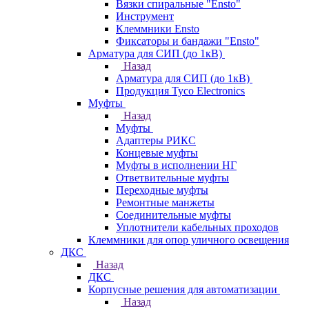
Вязки спиральные "Ensto"
Инструмент
Клеммники Ensto
Фиксаторы и бандажи "Ensto"
Арматура для СИП (до 1кВ)
Назад
Арматура для СИП (до 1кВ)
Продукция Tyco Electronics
Муфты
Назад
Муфты
Адаптеры РИКС
Концевые муфты
Муфты в исполнении НГ
Ответвительные муфты
Переходные муфты
Ремонтные манжеты
Соединительные муфты
Уплотнители кабельных проходов
Клеммники для опор уличного освещения
ДКС
Назад
ДКС
Корпусные решения для автоматизации
Назад