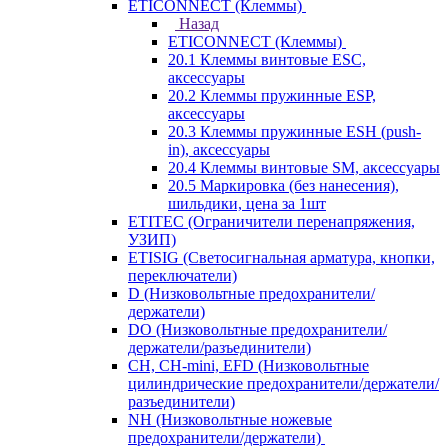
ETICONNECT (Клеммы)
Назад
ETICONNECT (Клеммы)
20.1 Клеммы винтовые ESC,
аксессуары
20.2 Клеммы пружинные ESP,
аксессуары
20.3 Клеммы пружинные ESH (push-
in), аксессуары
20.4 Клеммы винтовые SM, аксессуары
20.5 Маркировка (без нанесения),
шильдики, цена за 1шт
ETITEC (Ограничители перенапряжения,
УЗИП)
ETISIG (Светосигнальная арматура, кнопки,
переключатели)
D (Низковольтные предохранители/
держатели)
DO (Низковольтные предохранители/
держатели/разъединители)
CH, CH-mini, EFD (Низковольтные
цилиндрические предохранители/держатели/
разъединители)
NH (Низковольтные ножевые
предохранители/держатели)