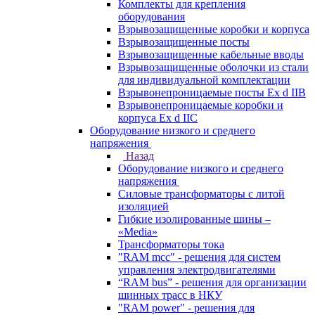
Комплекты для крепления
оборудования
Взрывозащищенные коробки и корпуса
Взрывозащищенные посты
Взрывозащищенные кабельные вводы
Взрывозащищенные оболочки из стали
для индивидуальной комплектации
Взрывонепроницаемые посты Ex d IIB
Взрывонепроницаемые коробки и
корпуса Ex d IIС
Оборудование низкого и среднего
напряжения
Назад
Оборудование низкого и среднего
напряжения
Силовые трансформаторы с литой
изоляцией
Гибкие изолированные шины –
«Media»
Трансформаторы тока
"RAM mcc" - решения для систем
управления электродвигателями
“RAM bus” - решения для организации
шинных трасс в НКУ
"RAM power" - решения для