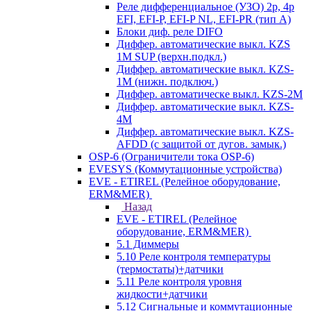
Реле дифференциальное (УЗО) 2р, 4р
EFI, EFI-P, EFI-P NL, EFI-PR (тип A)
Блоки диф. реле DIFO
Диффер. автоматические выкл. KZS
1M SUP (верхн.подкл.)
Диффер. автоматические выкл. KZS-
1M (нижн. подключ.)
Диффер. автоматическе выкл. KZS-2M
Диффер. автоматические выкл. KZS-
4M
Диффер. автоматические выкл. KZS-
AFDD (с защитой от дугов. замык.)
OSP-6 (Ограничители тока OSP-6)
EVESYS (Коммутационные устройства)
EVE - ETIREL (Релейное оборудование,
ERM&MER)
Назад
EVE - ETIREL (Релейное
оборудование, ERM&MER)
5.1 Диммеры
5.10 Реле контроля температуры
(термостаты)+датчики
5.11 Реле контроля уровня
жидкости+датчики
5.12 Сигнальные и коммутационные