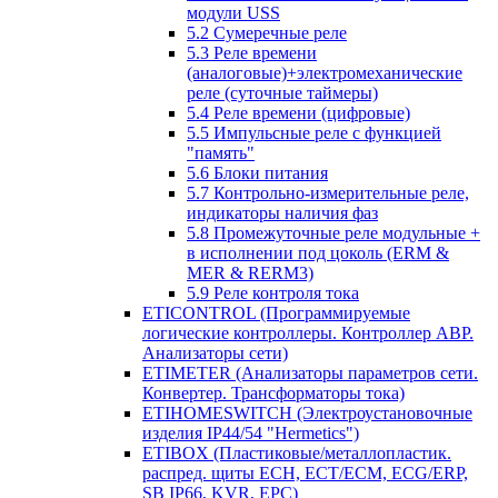
модули USS
5.2 Сумеречные реле
5.3 Реле времени
(аналоговые)+электромеханические
реле (суточные таймеры)
5.4 Реле времени (цифровые)
5.5 Импульсные реле с функцией
"память"
5.6 Блоки питания
5.7 Контрольно-измерительные реле,
индикаторы наличия фаз
5.8 Промежуточные реле модульные +
в исполнении под цоколь (ERM &
MER & RERM3)
5.9 Реле контроля тока
ETICONTROL (Программируемые
логические контроллеры. Контроллер АВР.
Анализаторы сети)
ETIMETER (Анализаторы параметров сети.
Конвертер. Трансформаторы тока)
ETIHOMESWITCH (Электроустановочные
изделия IP44/54 "Hermetics")
ETIBOX (Пластиковые/металлопластик.
распред. щиты ECH, ECT/ECM, ECG/ERP,
SB IP66, KVR, EPC)