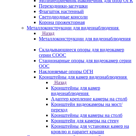
Молниеприемник-наконечник для опор ОГК
Переходники-заглушки
Флагшток настенный
Светодиодные консоли
Корона прожекторная
Металлоконструкции для видеонаблюдения
Назад
Металлоконструкции для видеонаблюдения
Складывающиеся опоры для видеокамер
серии СООС
Стационарные опоры для видеокамер серии
ООС
Наклоняемые опоры ОГН
Кронштейны для камер видеонаблюдения
Назад
Кронштейны для камер
видеонаблюдения
Адаптер крепление камеры на столб
Кронштейн видеокамеры на мост/
переход
Кронштейны для камеры на столб
Кронштейн для камеры на стену
Кронштейны для установки камер на
кровлю и парапет крыши