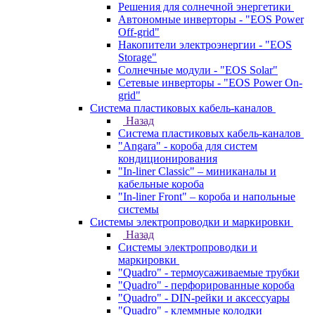
Решения для солнечной энергетики
Автономные инверторы - "EOS Power
Off-grid"
Накопители электроэнергии - "EOS
Storage"
Солнечные модули - "EOS Solar"
Сетевые инверторы - "EOS Power On-
grid"
Система пластиковых кабель-каналов
Назад
Система пластиковых кабель-каналов
"Angara" - короба для систем
кондиционирования
"In-liner Classic" – миниканалы и
кабельные короба
"In-liner Front" – короба и напольные
системы
Системы электропроводки и маркировки
Назад
Системы электропроводки и
маркировки
"Quadro" - термоусаживаемые трубки
"Quadro" - перфорированные короба
"Quadro" - DIN-рейки и аксессуары
"Quadro" - клеммные колодки