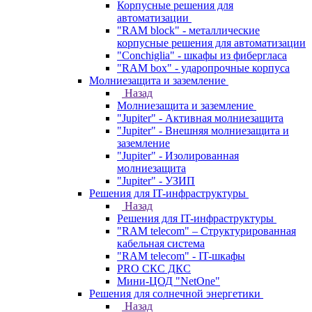
Корпусные решения для
автоматизации
"RAM block" - металлические
корпусные решения для автоматизации
"Conchiglia" - шкафы из фибергласа
"RAM box" - ударопрочные корпуса
Молниезащита и заземление
Назад
Молниезащита и заземление
"Jupiter" - Активная молниезащита
"Jupiter" - Внешняя молниезащита и
заземление
"Jupiter" - Изолированная
молниезащита
"Jupiter" - УЗИП
Решения для IT-инфраструктуры
Назад
Решения для IT-инфраструктуры
"RAM telecom" – Структурированная
кабельная система
"RAM telecom" - IT-шкафы
PRO СКС ДКС
Мини-ЦОД "NetOne"
Решения для солнечной энергетики
Назад