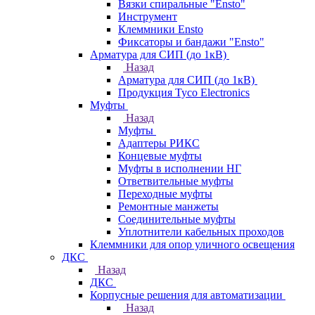
Вязки спиральные "Ensto"
Инструмент
Клеммники Ensto
Фиксаторы и бандажи "Ensto"
Арматура для СИП (до 1кВ)
Назад
Арматура для СИП (до 1кВ)
Продукция Tyco Electronics
Муфты
Назад
Муфты
Адаптеры РИКС
Концевые муфты
Муфты в исполнении НГ
Ответвительные муфты
Переходные муфты
Ремонтные манжеты
Соединительные муфты
Уплотнители кабельных проходов
Клеммники для опор уличного освещения
ДКС
Назад
ДКС
Корпусные решения для автоматизации
Назад