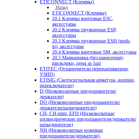
ETICONNECT (Клеммы)
Назад
ETICONNECT (Клеммы)
20.1 Клеммы винтовые ESC,
аксессуары
20.2 Клеммы пружинные ESP,
аксессуары
20.3 Клеммы пружинные ESH (push-
in), аксессуары
20.4 Клеммы винтовые SM, аксессуары
20.5 Маркировка (без нанесения),
шильдики, цена за 1шт
ETITEC (Ограничители перенапряжения,
УЗИП)
ETISIG (Светосигнальная арматура, кнопки,
переключатели)
D (Низковольтные предохранители/
держатели)
DO (Низковольтные предохранители/
держатели/разъединители)
CH, CH-mini, EFD (Низковольтные
цилиндрические предохранители/держатели/
разъединители)
NH (Низковольтные ножевые
предохранители/держатели)