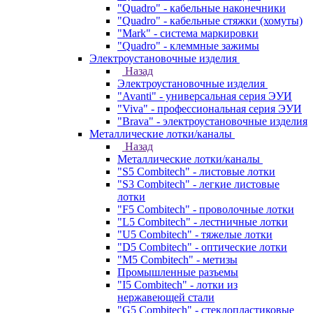
"Quadro" - кабельные наконечники
"Quadro" - кабельные стяжки (хомуты)
"Mark" - система маркировки
"Quadro" - клеммные зажимы
Электроустановочные изделия
Назад
Электроустановочные изделия
"Avanti" - универсальная серия ЭУИ
"Viva" - профессиональная серия ЭУИ
"Brava" - электроустановочные изделия
Металлические лотки/каналы
Назад
Металлические лотки/каналы
"S5 Combitech" - листовые лотки
"S3 Combitech" - легкие листовые
лотки
"F5 Combitech" - проволочные лотки
"L5 Combitech" - лестничные лотки
"U5 Combitech" - тяжелые лотки
"D5 Combitech" - оптические лотки
"M5 Combitech" - метизы
Промышленные разъемы
"I5 Combitech" - лотки из
нержавеющей стали
"G5 Combitech" - стеклопластиковые