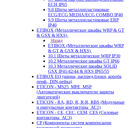
ECH IP65
9.8 Щиты металлопластиковые
ECG/ECG MEDIA/ECG COMBO IP40
9.9 Щиты металлопластиковые ERP
IP40
ETIBOX (Металлические шкафы WRP & GT
& GSX & HXS)
Назад
ETIBOX (Металлические шкафы WRP
& GT & GSX & HXS)
10.1 Щиты металлические WRP IP30
10.2 Металлические шкафы GT IP66
10.3 Металлические шкафы SOLID
GSX IP41/42/44 & HXS IP65/55
ETIBOX EQ (шины, распред.блоки, короба
перф., DIN-рейка)
ETICON - MS25_MPE_MSP
(Автоматические выключатели защиты
двигателей)
ETICON - RA, RD, R, R-R, RBS (Модульные
и импульсные контакторы_АС1)
ETICON - CE, CEC, CEM, CES (Силовые
контакторы_АС3)
CP (Компоненты систем компенсации
реактивной мощности)