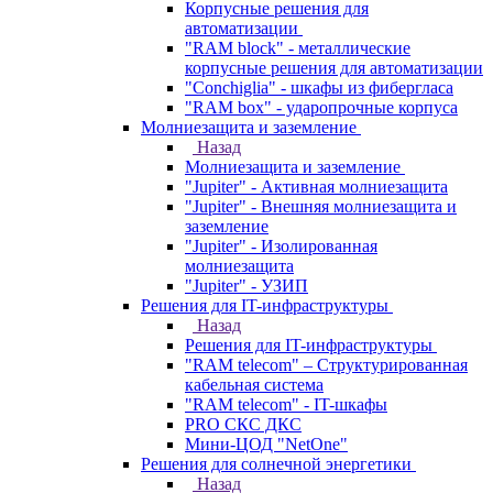
Корпусные решения для
автоматизации
"RAM block" - металлические
корпусные решения для автоматизации
"Conchiglia" - шкафы из фибергласа
"RAM box" - ударопрочные корпуса
Молниезащита и заземление
Назад
Молниезащита и заземление
"Jupiter" - Активная молниезащита
"Jupiter" - Внешняя молниезащита и
заземление
"Jupiter" - Изолированная
молниезащита
"Jupiter" - УЗИП
Решения для IT-инфраструктуры
Назад
Решения для IT-инфраструктуры
"RAM telecom" – Структурированная
кабельная система
"RAM telecom" - IT-шкафы
PRO СКС ДКС
Мини-ЦОД "NetOne"
Решения для солнечной энергетики
Назад