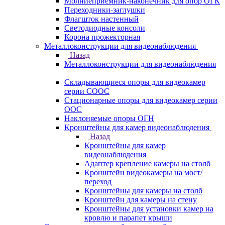
Молниеприемник-наконечник для опор ОГК
Переходники-заглушки
Флагшток настенный
Светодиодные консоли
Корона прожекторная
Металлоконструкции для видеонаблюдения
Назад
Металлоконструкции для видеонаблюдения
Складывающиеся опоры для видеокамер
серии СООС
Стационарные опоры для видеокамер серии
ООС
Наклоняемые опоры ОГН
Кронштейны для камер видеонаблюдения
Назад
Кронштейны для камер
видеонаблюдения
Адаптер крепление камеры на столб
Кронштейн видеокамеры на мост/
переход
Кронштейны для камеры на столб
Кронштейн для камеры на стену
Кронштейны для установки камер на
кровлю и парапет крыши