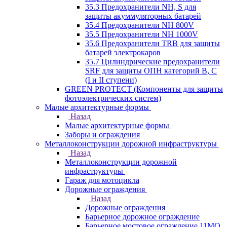
35.3 Предохранители NH, S для
защиты акуммуляторных батарей
35.4 Предохранители NH 800V
35.5 Предохранители NH 1000V
35.6 Предохранители TRB для защиты
батарей электрокаров
35.7 Цилиндрические предохранители
SRF для защиты ОПН категорий B, C
(I и II ступени)
GREEN PROTECT (Компоненты для защиты
фотоэлектрических систем)
Малые архитектурные формы
Назад
Малые архитектурные формы
Заборы и ограждения
Металлоконструкции дорожной инфраструктуры
Назад
Металлоконструкции дорожной
инфраструктуры
Гараж для мотоцикла
Дорожные ограждения
Назад
Дорожные ограждения
Барьерное дорожное ограждение
Барьерное мостовое ограждение 11МО