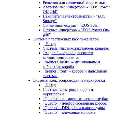
Решения для солнечной энергетики
Автономные инверторы - "EOS Power
Off-grid"
Накопители электроэнергии - "EOS
Storage"
Солнечные модули - "EOS Solar"
Сетевые инверторы - "EOS Power On-
grid"
Система пластиковых кабель-каналов
Назад
Система пластиковых кабель-каналов
"Angara" - короба для систем
кондиционирования
"In-liner Classic" – миниканалы и
кабельные короба
"In-liner Front" – короба и напольные
системы
Системы электропроводки и маркировки
Назад
Системы электропроводки и
маркировки
"Quadro" - термоусаживаемые трубки
"Quadro" - перфорированные короба
"Quadro" - DIN-рейки и аксессуары
"Quadro" - клеммные колодки