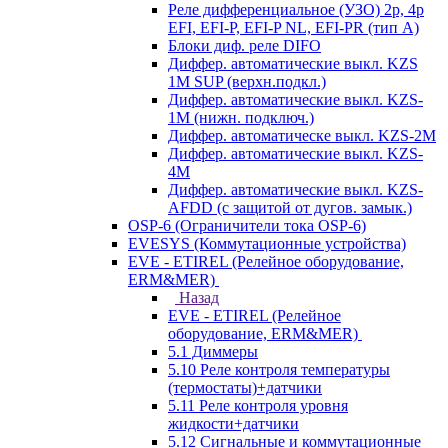
Реле дифференциальное (УЗО) 2р, 4р
EFI, EFI-P, EFI-P NL, EFI-PR (тип A)
Блоки диф. реле DIFO
Диффер. автоматические выкл. KZS
1M SUP (верхн.подкл.)
Диффер. автоматические выкл. KZS-
1M (нижн. подключ.)
Диффер. автоматическе выкл. KZS-2M
Диффер. автоматические выкл. KZS-
4M
Диффер. автоматические выкл. KZS-
AFDD (с защитой от дугов. замык.)
OSP-6 (Ограничители тока OSP-6)
EVESYS (Коммутационные устройства)
EVE - ETIREL (Релейное оборудование,
ERM&MER)
Назад
EVE - ETIREL (Релейное
оборудование, ERM&MER)
5.1 Диммеры
5.10 Реле контроля температуры
(термостаты)+датчики
5.11 Реле контроля уровня
жидкости+датчики
5.12 Сигнальные и коммутационные