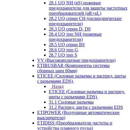
28.1 UQ NH (gS) ножевые
предохранители для защиты частотных
преобразователей (aR+gL)
28.2 UQ серии CH (цилиндрические
предохранители)
28.3 UQ серии D, D0
28.4 UQ тип NH (ножевые
предохранители)
28.5 UQ серии BS
28.6 UQ тип G
28.7 UQ тип S
VV (Высоковольтные предохранители)
ETIBUSBAR (Компоненты системы
сборных шин 60мм)
ETICEE (Силовые разъемы и распред. щиты
с разъемами EDS)
Назад
ETICEE (Силовые разъемы и распред.
щиты с разъемами EDS)
31.1 Силовые разъемы
31.2 Распред. щиты с разъемами EDS
ETIPOWER (Воздушные автоматические
выключатели)
ETIDISS (Преобразователи частоты и
устройства плавного пуска)