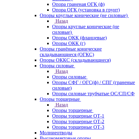
Опора граненая ОГК (ф)
Опора ОГК (установка в грунт)
Опоры круглые конические (не силовые)
Назад
Опоры круглые конические (не
силовые)
Опоры ОКК (фланцевые)
Опоры ОКК (г)
Опоры гранёные конические
складывающиеся (ОГКС)
Опоры ОККС (складывающиеся)
Опоры силовые
Назад
Опоры силовые
Опоры СФГ / ОГС(ф) / СПГ (граненые
силовые)
Опоры силовые трубчатые ОС/СП/СФ
Опоры торшерные
Назад
Опоры торшерные
Опоры торшерные ОТ-1
Опоры торшерные ОТ-2
Опоры торшерные ОТ-3
Молниеотводы
Высокомачтовые опоры