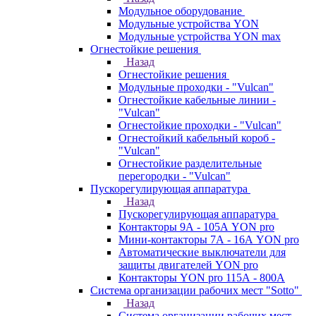
Модульное оборудование
Модульные устройства YON
Модульные устройства YON max
Огнестойкие решения
Назад
Огнестойкие решения
Модульные проходки - "Vulcan"
Огнестойкие кабельные линии -
"Vulcan"
Огнестойкие проходки - "Vulcan"
Огнестойкий кабельный короб -
"Vulcan"
Огнестойкие разделительные
перегородки - "Vulcan"
Пускорегулирующая аппаратура
Назад
Пускорегулирующая аппаратура
Контакторы 9А - 105А YON pro
Мини-контакторы 7А - 16А YON pro
Автоматические выключатели для
защиты двигателей YON pro
Контакторы YON pro 115А - 800А
Система организации рабочих мест "Sotto"
Назад
Система организации рабочих мест