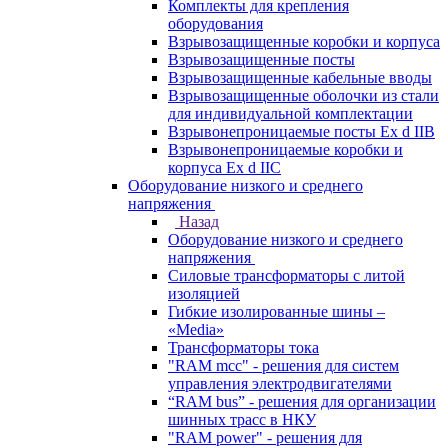
Комплекты для крепления
оборудования
Взрывозащищенные коробки и корпуса
Взрывозащищенные посты
Взрывозащищенные кабельные вводы
Взрывозащищенные оболочки из стали
для индивидуальной комплектации
Взрывонепроницаемые посты Ex d IIB
Взрывонепроницаемые коробки и
корпуса Ex d IIС
Оборудование низкого и среднего
напряжения
Назад
Оборудование низкого и среднего
напряжения
Силовые трансформаторы с литой
изоляцией
Гибкие изолированные шины –
«Media»
Трансформаторы тока
"RAM mcc" - решения для систем
управления электродвигателями
“RAM bus” - решения для организации
шинных трасс в НКУ
"RAM power" - решения для