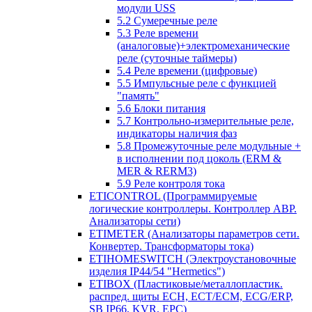
модули USS
5.2 Сумеречные реле
5.3 Реле времени
(аналоговые)+электромеханические
реле (суточные таймеры)
5.4 Реле времени (цифровые)
5.5 Импульсные реле с функцией
"память"
5.6 Блоки питания
5.7 Контрольно-измерительные реле,
индикаторы наличия фаз
5.8 Промежуточные реле модульные +
в исполнении под цоколь (ERM &
MER & RERM3)
5.9 Реле контроля тока
ETICONTROL (Программируемые
логические контроллеры. Контроллер АВР.
Анализаторы сети)
ETIMETER (Анализаторы параметров сети.
Конвертер. Трансформаторы тока)
ETIHOMESWITCH (Электроустановочные
изделия IP44/54 "Hermetics")
ETIBOX (Пластиковые/металлопластик.
распред. щиты ECH, ECT/ECM, ECG/ERP,
SB IP66, KVR, EPC)