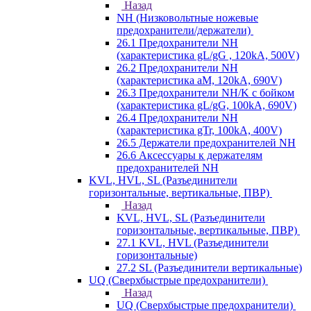
Назад
NH (Низковольтные ножевые
предохранители/держатели)
26.1 Предохранители NH
(характеристика gL/gG , 120kA, 500V)
26.2 Предохранители NH
(характеристика aM, 120kA, 690V)
26.3 Предохранители NH/K с бойком
(характеристика gL/gG, 100kA, 690V)
26.4 Предохранители NH
(характеристика gTr, 100kA, 400V)
26.5 Держатели предохранителей NH
26.6 Аксессуары к держателям
предохранителей NH
KVL, HVL, SL (Разъединители
горизонтальные, вертикальные, ПВР)
Назад
KVL, HVL, SL (Разъединители
горизонтальные, вертикальные, ПВР)
27.1 KVL, HVL (Разъединители
горизонтальные)
27.2 SL (Разъединители вертикальные)
UQ (Сверхбыстрые предохранители)
Назад
UQ (Сверхбыстрые предохранители)