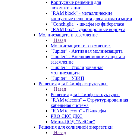
Корпусные решения для
автоматизации
"RAM block" - металлические
корпусные решения для автоматизации
"Conchiglia" - шкафы из фибергласа
"RAM box" - ударопрочные корпуса
Молниезащита и заземление
Назад
Молниезащита и заземление
"Jupiter" - Активная молниезащита
"Jupiter" - Внешняя молниезащита и
заземление
"Jupiter" - Изолированная
молниезащита
"Jupiter" - УЗИП
Решения для IT-инфраструктуры
Назад
Решения для IT-инфраструктуры
"RAM telecom" – Структурированная
кабельная система
"RAM telecom" - IT-шкафы
PRO СКС ДКС
Мини-ЦОД "NetOne"
Решения для солнечной энергетики
Назад