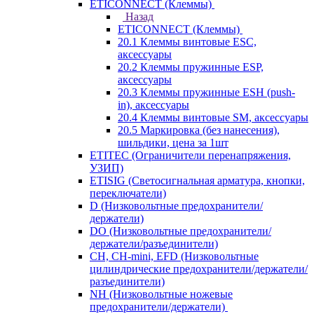
ETICONNECT (Клеммы)
Назад
ETICONNECT (Клеммы)
20.1 Клеммы винтовые ESC,
аксессуары
20.2 Клеммы пружинные ESP,
аксессуары
20.3 Клеммы пружинные ESH (push-
in), аксессуары
20.4 Клеммы винтовые SM, аксессуары
20.5 Маркировка (без нанесения),
шильдики, цена за 1шт
ETITEC (Ограничители перенапряжения,
УЗИП)
ETISIG (Светосигнальная арматура, кнопки,
переключатели)
D (Низковольтные предохранители/
держатели)
DO (Низковольтные предохранители/
держатели/разъединители)
CH, CH-mini, EFD (Низковольтные
цилиндрические предохранители/держатели/
разъединители)
NH (Низковольтные ножевые
предохранители/держатели)