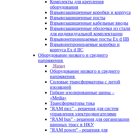
Комплекты для крепления
оборудования
Взрывозащищенные коробки и корпуса
Взрывозащищенные посты
Взрывозащищенные кабельные вводы
Взрывозащищенные оболочки из стали
для индивидуальной комплектации
Взрывонепроницаемые посты Ex d IIB
Взрывонепроницаемые коробки и
корпуса Ex d IIС
Оборудование низкого и среднего
напряжения
Назад
Оборудование низкого и среднего
напряжения
Силовые трансформаторы с литой
изоляцией
Гибкие изолированные шины –
«Media»
Трансформаторы тока
"RAM mcc" - решения для систем
управления электродвигателями
“RAM bus” - решения для организации
шинных трасс в НКУ
"RAM power" - решения для