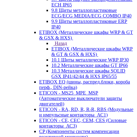
ECH IP65
9.8 Щиты металлопластиковые
ECG/ECG MEDIA/ECG COMBO IP40
9.9 Щиты металлопластиковые ERP
IP40
ETIBOX (Металлические шкафы WRP & GT
& GSX & HXS)
Назад
ETIBOX (Металлические шкафы WRP
& GT & GSX & HXS)
10.1 Щиты металлические WRP IP30
10.2 Металлические шкафы GT IP66
10.3 Металлические шкафы SOLID
GSX IP41/42/44 & HXS IP65/55
ETIBOX EQ (шины, распред.блоки, короба
перф., DIN-рейка)
ETICON - MS25_MPE_MSP
(Автоматические выключатели защиты
двигателей)
ETICON - RA, RD, R, R-R, RBS (Модульные
и импульсные контакторы_АС1)
ETICON - CE, CEC, CEM, CES (Силовые
контакторы_АС3)
CP (Компоненты систем компенсации
реактивной мощности)