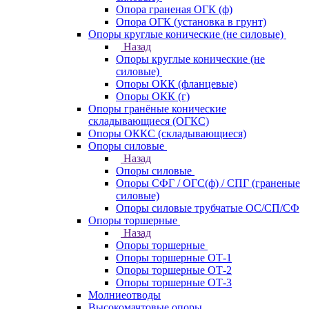
Опора граненая ОГК (ф)
Опора ОГК (установка в грунт)
Опоры круглые конические (не силовые)
Назад
Опоры круглые конические (не
силовые)
Опоры ОКК (фланцевые)
Опоры ОКК (г)
Опоры гранёные конические
складывающиеся (ОГКС)
Опоры ОККС (складывающиеся)
Опоры силовые
Назад
Опоры силовые
Опоры СФГ / ОГС(ф) / СПГ (граненые
силовые)
Опоры силовые трубчатые ОС/СП/СФ
Опоры торшерные
Назад
Опоры торшерные
Опоры торшерные ОТ-1
Опоры торшерные ОТ-2
Опоры торшерные ОТ-3
Молниеотводы
Высокомачтовые опоры