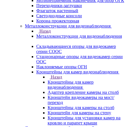
Молниеприемник-наконечник для опор ОГК
Переходники-заглушки
Флагшток настенный
Светодиодные консоли
Корона прожекторная
Металлоконструкции для видеонаблюдения
Назад
Металлоконструкции для видеонаблюдения
Складывающиеся опоры для видеокамер
серии СООС
Стационарные опоры для видеокамер серии
ООС
Наклоняемые опоры ОГН
Кронштейны для камер видеонаблюдения
Назад
Кронштейны для камер
видеонаблюдения
Адаптер крепление камеры на столб
Кронштейн видеокамеры на мост/
переход
Кронштейны для камеры на столб
Кронштейн для камеры на стену
Кронштейны для установки камер на
кровлю и парапет крыши