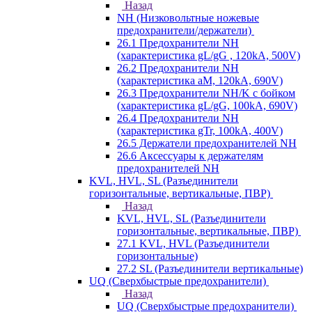
Назад
NH (Низковольтные ножевые
предохранители/держатели)
26.1 Предохранители NH
(характеристика gL/gG , 120kA, 500V)
26.2 Предохранители NH
(характеристика aM, 120kA, 690V)
26.3 Предохранители NH/K с бойком
(характеристика gL/gG, 100kA, 690V)
26.4 Предохранители NH
(характеристика gTr, 100kA, 400V)
26.5 Держатели предохранителей NH
26.6 Аксессуары к держателям
предохранителей NH
KVL, HVL, SL (Разъединители
горизонтальные, вертикальные, ПВР)
Назад
KVL, HVL, SL (Разъединители
горизонтальные, вертикальные, ПВР)
27.1 KVL, HVL (Разъединители
горизонтальные)
27.2 SL (Разъединители вертикальные)
UQ (Сверхбыстрые предохранители)
Назад
UQ (Сверхбыстрые предохранители)