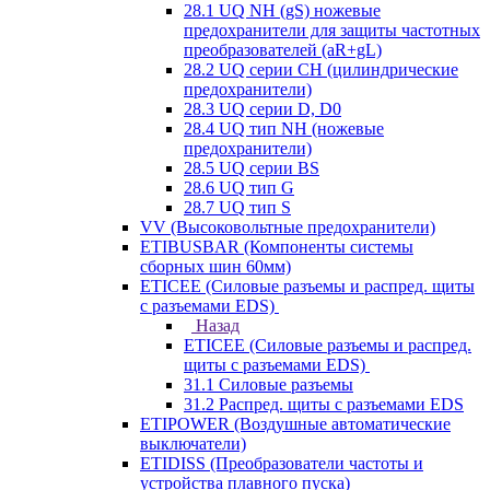
28.1 UQ NH (gS) ножевые
предохранители для защиты частотных
преобразователей (aR+gL)
28.2 UQ серии CH (цилиндрические
предохранители)
28.3 UQ серии D, D0
28.4 UQ тип NH (ножевые
предохранители)
28.5 UQ серии BS
28.6 UQ тип G
28.7 UQ тип S
VV (Высоковольтные предохранители)
ETIBUSBAR (Компоненты системы
сборных шин 60мм)
ETICEE (Силовые разъемы и распред. щиты
с разъемами EDS)
Назад
ETICEE (Силовые разъемы и распред.
щиты с разъемами EDS)
31.1 Силовые разъемы
31.2 Распред. щиты с разъемами EDS
ETIPOWER (Воздушные автоматические
выключатели)
ETIDISS (Преобразователи частоты и
устройства плавного пуска)