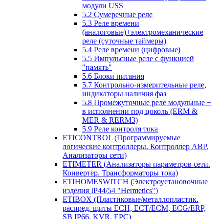
модули USS
5.2 Сумеречные реле
5.3 Реле времени
(аналоговые)+электромеханические
реле (суточные таймеры)
5.4 Реле времени (цифровые)
5.5 Импульсные реле с функцией
"память"
5.6 Блоки питания
5.7 Контрольно-измерительные реле,
индикаторы наличия фаз
5.8 Промежуточные реле модульные +
в исполнении под цоколь (ERM &
MER & RERM3)
5.9 Реле контроля тока
ETICONTROL (Программируемые
логические контроллеры. Контроллер АВР.
Анализаторы сети)
ETIMETER (Анализаторы параметров сети.
Конвертер. Трансформаторы тока)
ETIHOMESWITCH (Электроустановочные
изделия IP44/54 "Hermetics")
ETIBOX (Пластиковые/металлопластик.
распред. щиты ECH, ECT/ECM, ECG/ERP,
SB IP66, KVR, EPC)