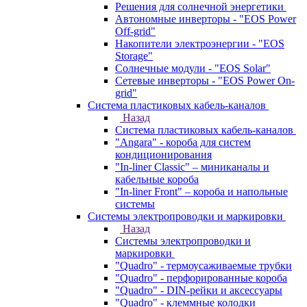
Решения для солнечной энергетики
Автономные инверторы - "EOS Power
Off-grid"
Накопители электроэнергии - "EOS
Storage"
Солнечные модули - "EOS Solar"
Сетевые инверторы - "EOS Power On-
grid"
Система пластиковых кабель-каналов
Назад
Система пластиковых кабель-каналов
"Angara" - короба для систем
кондиционирования
"In-liner Classic" – миниканалы и
кабельные короба
"In-liner Front" – короба и напольные
системы
Системы электропроводки и маркировки
Назад
Системы электропроводки и
маркировки
"Quadro" - термоусаживаемые трубки
"Quadro" - перфорированные короба
"Quadro" - DIN-рейки и аксессуары
"Quadro" - клеммные колодки