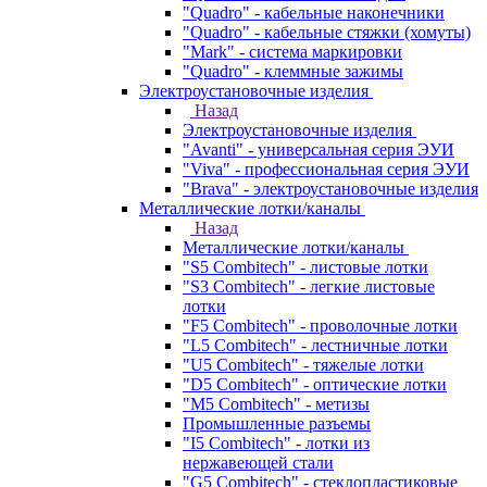
"Quadro" - кабельные наконечники
"Quadro" - кабельные стяжки (хомуты)
"Mark" - система маркировки
"Quadro" - клеммные зажимы
Электроустановочные изделия
Назад
Электроустановочные изделия
"Avanti" - универсальная серия ЭУИ
"Viva" - профессиональная серия ЭУИ
"Brava" - электроустановочные изделия
Металлические лотки/каналы
Назад
Металлические лотки/каналы
"S5 Combitech" - листовые лотки
"S3 Combitech" - легкие листовые
лотки
"F5 Combitech" - проволочные лотки
"L5 Combitech" - лестничные лотки
"U5 Combitech" - тяжелые лотки
"D5 Combitech" - оптические лотки
"M5 Combitech" - метизы
Промышленные разъемы
"I5 Combitech" - лотки из
нержавеющей стали
"G5 Combitech" - стеклопластиковые