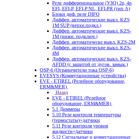
Реле дифференциальное (УЗО) 2р, 4р
EFI, EFI-P, EFI-P NL, EFI-PR (тип A)
Блоки диф. реле DIFO
Диффер. автоматические выкл. KZS
1M SUP (верхн.подкл.)
Диффер. автоматические выкл. KZS-
1M (нижн. подключ.)
Диффер. автоматическе выкл. KZS-2M
Диффер. автоматические выкл. KZS-
4M
Диффер. автоматические выкл. KZS-
AFDD (с защитой от дугов. замык.)
OSP-6 (Ограничители тока OSP-6)
EVESYS (Коммутационные устройства)
EVE - ETIREL (Релейное оборудование,
ERM&MER)
Назад
EVE - ETIREL (Релейное
оборудование, ERM&MER)
5.1 Диммеры
5.10 Реле контроля температуры
(термостаты)+датчики
5.11 Реле контроля уровня
жидкости+датчики
5.12 Сигнальные и коммутационные