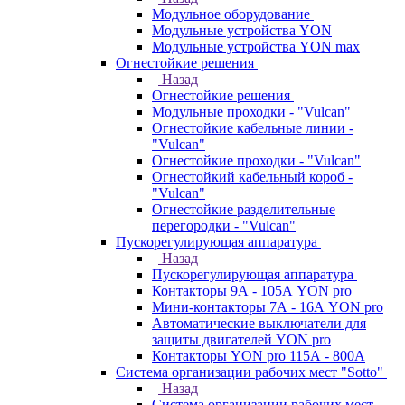
Модульное оборудование
Модульные устройства YON
Модульные устройства YON max
Огнестойкие решения
Назад
Огнестойкие решения
Модульные проходки - "Vulcan"
Огнестойкие кабельные линии -
"Vulcan"
Огнестойкие проходки - "Vulcan"
Огнестойкий кабельный короб -
"Vulcan"
Огнестойкие разделительные
перегородки - "Vulcan"
Пускорегулирующая аппаратура
Назад
Пускорегулирующая аппаратура
Контакторы 9А - 105А YON pro
Мини-контакторы 7А - 16А YON pro
Автоматические выключатели для
защиты двигателей YON pro
Контакторы YON pro 115А - 800А
Система организации рабочих мест "Sotto"
Назад
Система организации рабочих мест