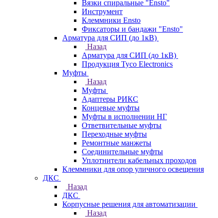
Вязки спиральные "Ensto"
Инструмент
Клеммники Ensto
Фиксаторы и бандажи "Ensto"
Арматура для СИП (до 1кВ)
Назад
Арматура для СИП (до 1кВ)
Продукция Tyco Electronics
Муфты
Назад
Муфты
Адаптеры РИКС
Концевые муфты
Муфты в исполнении НГ
Ответвительные муфты
Переходные муфты
Ремонтные манжеты
Соединительные муфты
Уплотнители кабельных проходов
Клеммники для опор уличного освещения
ДКС
Назад
ДКС
Корпусные решения для автоматизации
Назад