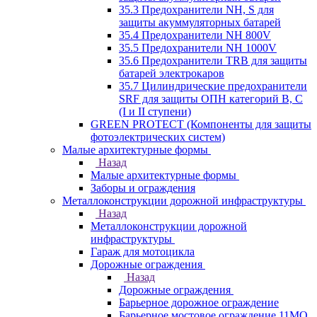
35.3 Предохранители NH, S для
защиты акуммуляторных батарей
35.4 Предохранители NH 800V
35.5 Предохранители NH 1000V
35.6 Предохранители TRB для защиты
батарей электрокаров
35.7 Цилиндрические предохранители
SRF для защиты ОПН категорий B, C
(I и II ступени)
GREEN PROTECT (Компоненты для защиты
фотоэлектрических систем)
Малые архитектурные формы
Назад
Малые архитектурные формы
Заборы и ограждения
Металлоконструкции дорожной инфраструктуры
Назад
Металлоконструкции дорожной
инфраструктуры
Гараж для мотоцикла
Дорожные ограждения
Назад
Дорожные ограждения
Барьерное дорожное ограждение
Барьерное мостовое ограждение 11МО