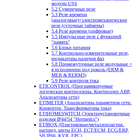
модули USS
5.2 Сумеречные реле
5.3 Реле времени
(аналоговые)+электромеханические
реле (суточные таймеры)
5.4 Реле времени (цифровые)
5.5 Импульсные реле с функцией
"память"
5.6 Блоки питания
5.7 Контрольно-измерительные реле,
индикаторы наличия фаз
5.8 Промежуточные реле модульные +
в исполнении под цоколь (ERM &
MER & RERM3)
5.9 Реле контроля тока
ETICONTROL (Программируемые
логические контроллеры. Контроллер АВР.
Анализаторы сети)
ETIMETER (Анализаторы параметров сети.
Конвертер. Трансформаторы тока)
ETIHOMESWITCH (Электроустановочные
изделия IP44/54 "Hermetics")
ETIBOX (Пластиковые/металлопластик.
распред. щиты ECH, ECT/ECM, ECG/ERP,
SB IP66, KVR, EPC)