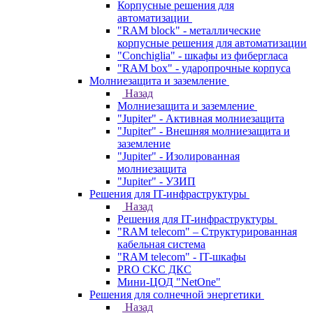
Корпусные решения для
автоматизации
"RAM block" - металлические
корпусные решения для автоматизации
"Conchiglia" - шкафы из фибергласа
"RAM box" - ударопрочные корпуса
Молниезащита и заземление
Назад
Молниезащита и заземление
"Jupiter" - Активная молниезащита
"Jupiter" - Внешняя молниезащита и
заземление
"Jupiter" - Изолированная
молниезащита
"Jupiter" - УЗИП
Решения для IT-инфраструктуры
Назад
Решения для IT-инфраструктуры
"RAM telecom" – Структурированная
кабельная система
"RAM telecom" - IT-шкафы
PRO СКС ДКС
Мини-ЦОД "NetOne"
Решения для солнечной энергетики
Назад