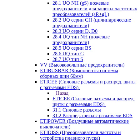
28.1 UQ NH (gS) ножевые
предохранители для защиты частотных
преобразователей (aR+gL)
28.2 UQ серии CH (цилиндрические
предохранители)
28.3 UQ серии D, D0
28.4 UQ тип NH (ножевые
предохранители)
28.5 UQ серии BS
28.6 UQ тип G
28.7 UQ тип S
VV (Высоковольтные предохранители)
ETIBUSBAR (Компоненты системы
сборных шин 60мм)
ETICEE (Силовые разъемы и распред. щиты
с разъемами EDS)
Назад
ETICEE (Силовые разъемы и распред.
щиты с разъемами EDS)
31.1 Силовые разъемы
31.2 Распред. щиты с разъемами EDS
ETIPOWER (Воздушные автоматические
выключатели)
ETIDISS (Преобразователи частоты и
устройства плавного пуска)