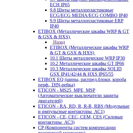
ECH IP65
9.8 Щиты металлопластиковые
ECG/ECG MEDIA/ECG COMBO IP40
9.9 Щиты металлопластиковые ERP
IP40
ETIBOX (Металлические шкафы WRP & GT
& GSX & HXS)
Назад
ETIBOX (Металлические шкафы WRP
& GT & GSX & HXS)
10.1 Щиты металлические WRP IP30
10.2 Металлические шкафы GT IP66
10.3 Металлические шкафы SOLID
GSX IP41/42/44 & HXS IP65/55
ETIBOX EQ (шины, распред.блоки, короба
перф., DIN-рейка)
ETICON - MS25_MPE_MSP
(Автоматические выключатели защиты
двигателей)
ETICON - RA, RD, R, R-R, RBS (Модульные
и импульсные контакторы_АС1)
ETICON - CE, CEC, CEM, CES (Силовые
контакторы_АС3)
CP (Компоненты систем компенсации
реактивной мощности)