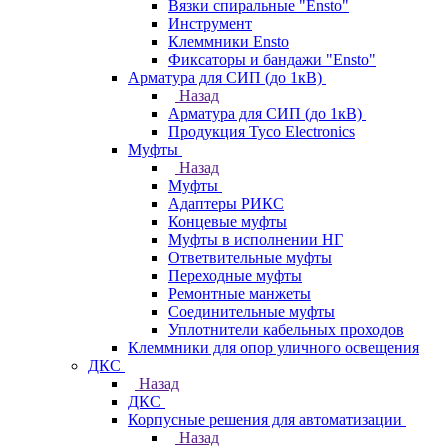
Вязки спиральные "Ensto"
Инструмент
Клеммники Ensto
Фиксаторы и бандажи "Ensto"
Арматура для СИП (до 1кВ)
Назад
Арматура для СИП (до 1кВ)
Продукция Tyco Electronics
Муфты
Назад
Муфты
Адаптеры РИКС
Концевые муфты
Муфты в исполнении НГ
Ответвительные муфты
Переходные муфты
Ремонтные манжеты
Соединительные муфты
Уплотнители кабельных проходов
Клеммники для опор уличного освещения
ДКС
Назад
ДКС
Корпусные решения для автоматизации
Назад