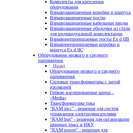
Комплекты для крепления
оборудования
Взрывозащищенные коробки и корпуса
Взрывозащищенные посты
Взрывозащищенные кабельные вводы
Взрывозащищенные оболочки из стали
для индивидуальной комплектации
Взрывонепроницаемые посты Ex d IIB
Взрывонепроницаемые коробки и
корпуса Ex d IIС
Оборудование низкого и среднего
напряжения
Назад
Оборудование низкого и среднего
напряжения
Силовые трансформаторы с литой
изоляцией
Гибкие изолированные шины –
«Media»
Трансформаторы тока
"RAM mcc" - решения для систем
управления электродвигателями
“RAM bus” - решения для организации
шинных трасс в НКУ
"RAM power" - решения для