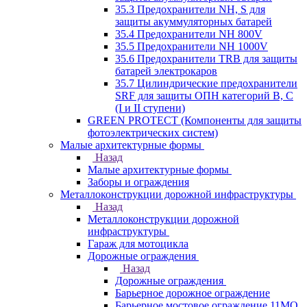
35.3 Предохранители NH, S для
защиты акуммуляторных батарей
35.4 Предохранители NH 800V
35.5 Предохранители NH 1000V
35.6 Предохранители TRB для защиты
батарей электрокаров
35.7 Цилиндрические предохранители
SRF для защиты ОПН категорий B, C
(I и II ступени)
GREEN PROTECT (Компоненты для защиты
фотоэлектрических систем)
Малые архитектурные формы
Назад
Малые архитектурные формы
Заборы и ограждения
Металлоконструкции дорожной инфраструктуры
Назад
Металлоконструкции дорожной
инфраструктуры
Гараж для мотоцикла
Дорожные ограждения
Назад
Дорожные ограждения
Барьерное дорожное ограждение
Барьерное мостовое ограждение 11МО