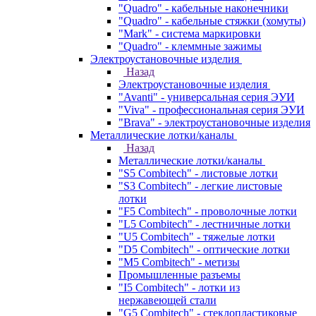
"Quadro" - кабельные наконечники
"Quadro" - кабельные стяжки (хомуты)
"Mark" - система маркировки
"Quadro" - клеммные зажимы
Электроустановочные изделия
Назад
Электроустановочные изделия
"Avanti" - универсальная серия ЭУИ
"Viva" - профессиональная серия ЭУИ
"Brava" - электроустановочные изделия
Металлические лотки/каналы
Назад
Металлические лотки/каналы
"S5 Combitech" - листовые лотки
"S3 Combitech" - легкие листовые
лотки
"F5 Combitech" - проволочные лотки
"L5 Combitech" - лестничные лотки
"U5 Combitech" - тяжелые лотки
"D5 Combitech" - оптические лотки
"M5 Combitech" - метизы
Промышленные разъемы
"I5 Combitech" - лотки из
нержавеющей стали
"G5 Combitech" - стеклопластиковые