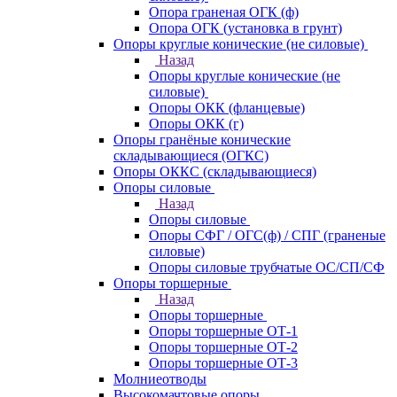
Опора граненая ОГК (ф)
Опора ОГК (установка в грунт)
Опоры круглые конические (не силовые)
Назад
Опоры круглые конические (не
силовые)
Опоры ОКК (фланцевые)
Опоры ОКК (г)
Опоры гранёные конические
складывающиеся (ОГКС)
Опоры ОККС (складывающиеся)
Опоры силовые
Назад
Опоры силовые
Опоры СФГ / ОГС(ф) / СПГ (граненые
силовые)
Опоры силовые трубчатые ОС/СП/СФ
Опоры торшерные
Назад
Опоры торшерные
Опоры торшерные ОТ-1
Опоры торшерные ОТ-2
Опоры торшерные ОТ-3
Молниеотводы
Высокомачтовые опоры