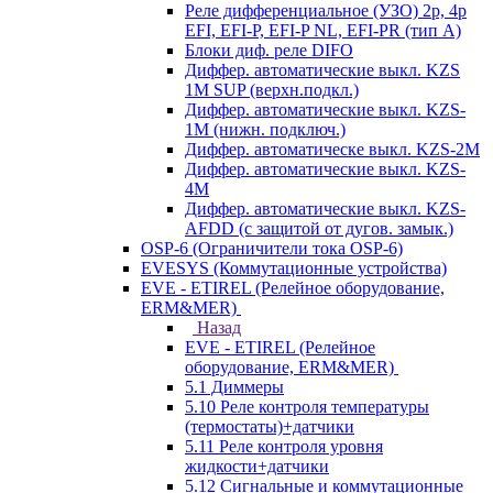
Реле дифференциальное (УЗО) 2р, 4р
EFI, EFI-P, EFI-P NL, EFI-PR (тип A)
Блоки диф. реле DIFO
Диффер. автоматические выкл. KZS
1M SUP (верхн.подкл.)
Диффер. автоматические выкл. KZS-
1M (нижн. подключ.)
Диффер. автоматическе выкл. KZS-2M
Диффер. автоматические выкл. KZS-
4M
Диффер. автоматические выкл. KZS-
AFDD (с защитой от дугов. замык.)
OSP-6 (Ограничители тока OSP-6)
EVESYS (Коммутационные устройства)
EVE - ETIREL (Релейное оборудование,
ERM&MER)
Назад
EVE - ETIREL (Релейное
оборудование, ERM&MER)
5.1 Диммеры
5.10 Реле контроля температуры
(термостаты)+датчики
5.11 Реле контроля уровня
жидкости+датчики
5.12 Сигнальные и коммутационные