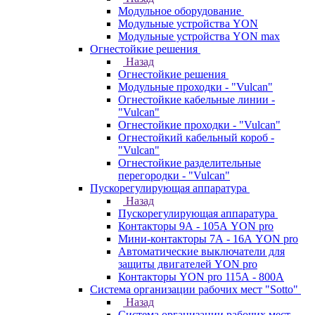
Модульное оборудование
Модульные устройства YON
Модульные устройства YON max
Огнестойкие решения
Назад
Огнестойкие решения
Модульные проходки - "Vulcan"
Огнестойкие кабельные линии -
"Vulcan"
Огнестойкие проходки - "Vulcan"
Огнестойкий кабельный короб -
"Vulcan"
Огнестойкие разделительные
перегородки - "Vulcan"
Пускорегулирующая аппаратура
Назад
Пускорегулирующая аппаратура
Контакторы 9А - 105А YON pro
Мини-контакторы 7А - 16А YON pro
Автоматические выключатели для
защиты двигателей YON pro
Контакторы YON pro 115А - 800А
Система организации рабочих мест "Sotto"
Назад
Система организации рабочих мест