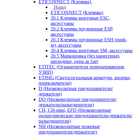
ETICONNECT (Клеммы)
Назад
ETICONNECT (Клеммы)
20.1 Клеммы винтовые ESC,
аксессуары
20.2 Клеммы пружинные ESP,
аксессуары
20.3 Клеммы пружинные ESH (push-
in), аксессуары
20.4 Клеммы винтовые SM, аксессуары
20.5 Маркировка (без нанесения),
шильдики, цена за 1шт
ETITEC (Ограничители перенапряжения,
УЗИП)
ETISIG (Светосигнальная арматура, кнопки,
переключатели)
D (Низковольтные предохранители/
держатели)
DO (Низковольтные предохранители/
держатели/разъединители)
CH, CH-mini, EFD (Низковольтные
цилиндрические предохранители/держатели/
разъединители)
NH (Низковольтные ножевые
предохранители/держатели)