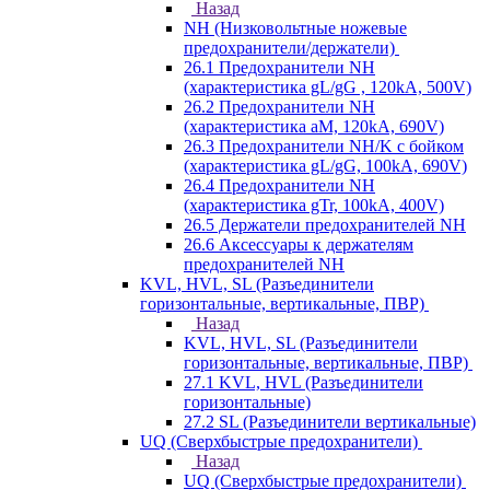
Назад
NH (Низковольтные ножевые
предохранители/держатели)
26.1 Предохранители NH
(характеристика gL/gG , 120kA, 500V)
26.2 Предохранители NH
(характеристика aM, 120kA, 690V)
26.3 Предохранители NH/K с бойком
(характеристика gL/gG, 100kA, 690V)
26.4 Предохранители NH
(характеристика gTr, 100kA, 400V)
26.5 Держатели предохранителей NH
26.6 Аксессуары к держателям
предохранителей NH
KVL, HVL, SL (Разъединители
горизонтальные, вертикальные, ПВР)
Назад
KVL, HVL, SL (Разъединители
горизонтальные, вертикальные, ПВР)
27.1 KVL, HVL (Разъединители
горизонтальные)
27.2 SL (Разъединители вертикальные)
UQ (Сверхбыстрые предохранители)
Назад
UQ (Сверхбыстрые предохранители)