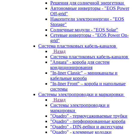
Решения для солнечной энергетики
Автономные инверторы - "EOS Power
Off-grid"
Накопители электроэнергии - "EOS
Storage"
Солнечные модули - "EOS Solar"
Сетевые инверторы - "EOS Power On-
grid"
Система пластиковых кабель-каналов
Назад
Система пластиковых кабель-каналов
"Angara" - короба для систем
кондиционирования
"In-liner Classic" – миниканалы и
кабельные короба
"In-liner Front" – короба и напольные
системы
Системы электропроводки и маркировки
Назад
Системы электропроводки и
маркировки
"Quadro" - термоусаживаемые трубки
"Quadro" - перфорированные короба
"Quadro" - DIN-рейки и аксессуары
"Quadro" - клеммные колодки