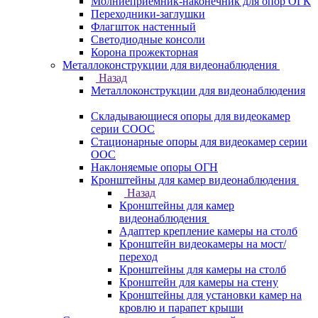
Молниеприемник-наконечник для опор ОГК
Переходники-заглушки
Флагшток настенный
Светодиодные консоли
Корона прожекторная
Металлоконструкции для видеонаблюдения
Назад
Металлоконструкции для видеонаблюдения
Складывающиеся опоры для видеокамер
серии СООС
Стационарные опоры для видеокамер серии
ООС
Наклоняемые опоры ОГН
Кронштейны для камер видеонаблюдения
Назад
Кронштейны для камер
видеонаблюдения
Адаптер крепление камеры на столб
Кронштейн видеокамеры на мост/
переход
Кронштейны для камеры на столб
Кронштейн для камеры на стену
Кронштейны для установки камер на
кровлю и парапет крыши