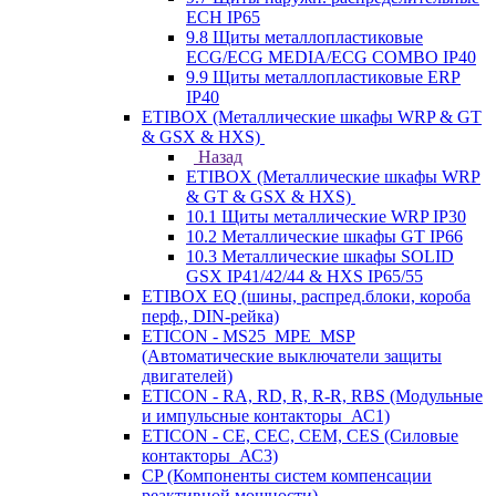
ECH IP65
9.8 Щиты металлопластиковые
ECG/ECG MEDIA/ECG COMBO IP40
9.9 Щиты металлопластиковые ERP
IP40
ETIBOX (Металлические шкафы WRP & GT
& GSX & HXS)
Назад
ETIBOX (Металлические шкафы WRP
& GT & GSX & HXS)
10.1 Щиты металлические WRP IP30
10.2 Металлические шкафы GT IP66
10.3 Металлические шкафы SOLID
GSX IP41/42/44 & HXS IP65/55
ETIBOX EQ (шины, распред.блоки, короба
перф., DIN-рейка)
ETICON - MS25_MPE_MSP
(Автоматические выключатели защиты
двигателей)
ETICON - RA, RD, R, R-R, RBS (Модульные
и импульсные контакторы_АС1)
ETICON - CE, CEC, CEM, CES (Силовые
контакторы_АС3)
CP (Компоненты систем компенсации
реактивной мощности)