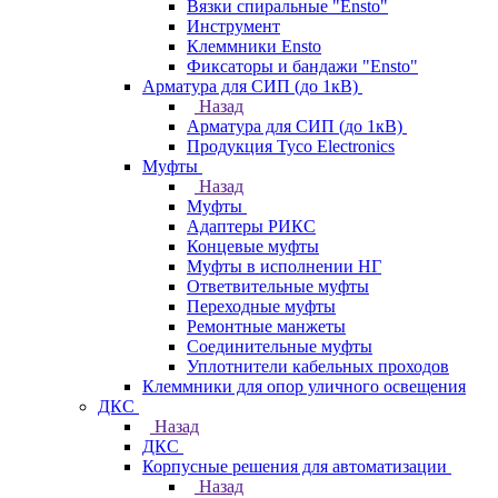
Вязки спиральные "Ensto"
Инструмент
Клеммники Ensto
Фиксаторы и бандажи "Ensto"
Арматура для СИП (до 1кВ)
Назад
Арматура для СИП (до 1кВ)
Продукция Tyco Electronics
Муфты
Назад
Муфты
Адаптеры РИКС
Концевые муфты
Муфты в исполнении НГ
Ответвительные муфты
Переходные муфты
Ремонтные манжеты
Соединительные муфты
Уплотнители кабельных проходов
Клеммники для опор уличного освещения
ДКС
Назад
ДКС
Корпусные решения для автоматизации
Назад