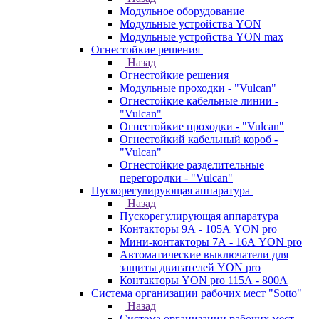
Модульное оборудование
Модульные устройства YON
Модульные устройства YON max
Огнестойкие решения
Назад
Огнестойкие решения
Модульные проходки - "Vulcan"
Огнестойкие кабельные линии -
"Vulcan"
Огнестойкие проходки - "Vulcan"
Огнестойкий кабельный короб -
"Vulcan"
Огнестойкие разделительные
перегородки - "Vulcan"
Пускорегулирующая аппаратура
Назад
Пускорегулирующая аппаратура
Контакторы 9А - 105А YON pro
Мини-контакторы 7А - 16А YON pro
Автоматические выключатели для
защиты двигателей YON pro
Контакторы YON pro 115А - 800А
Система организации рабочих мест "Sotto"
Назад
Система организации рабочих мест