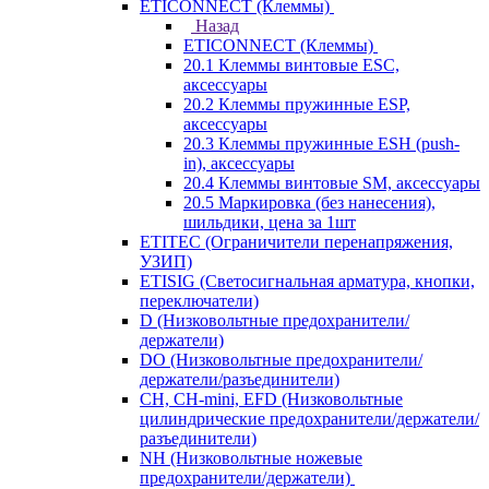
ETICONNECT (Клеммы)
Назад
ETICONNECT (Клеммы)
20.1 Клеммы винтовые ESC,
аксессуары
20.2 Клеммы пружинные ESP,
аксессуары
20.3 Клеммы пружинные ESH (push-
in), аксессуары
20.4 Клеммы винтовые SM, аксессуары
20.5 Маркировка (без нанесения),
шильдики, цена за 1шт
ETITEC (Ограничители перенапряжения,
УЗИП)
ETISIG (Светосигнальная арматура, кнопки,
переключатели)
D (Низковольтные предохранители/
держатели)
DO (Низковольтные предохранители/
держатели/разъединители)
CH, CH-mini, EFD (Низковольтные
цилиндрические предохранители/держатели/
разъединители)
NH (Низковольтные ножевые
предохранители/держатели)