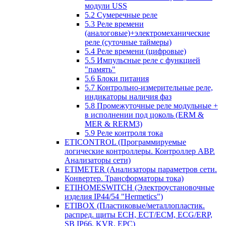
модули USS
5.2 Сумеречные реле
5.3 Реле времени
(аналоговые)+электромеханические
реле (суточные таймеры)
5.4 Реле времени (цифровые)
5.5 Импульсные реле с функцией
"память"
5.6 Блоки питания
5.7 Контрольно-измерительные реле,
индикаторы наличия фаз
5.8 Промежуточные реле модульные +
в исполнении под цоколь (ERM &
MER & RERM3)
5.9 Реле контроля тока
ETICONTROL (Программируемые
логические контроллеры. Контроллер АВР.
Анализаторы сети)
ETIMETER (Анализаторы параметров сети.
Конвертер. Трансформаторы тока)
ETIHOMESWITCH (Электроустановочные
изделия IP44/54 "Hermetics")
ETIBOX (Пластиковые/металлопластик.
распред. щиты ECH, ECT/ECM, ECG/ERP,
SB IP66, KVR, EPC)