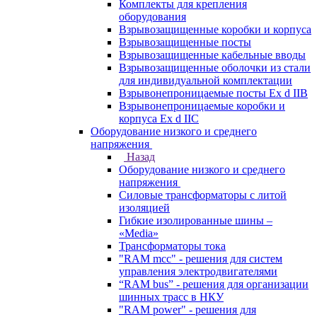
Комплекты для крепления
оборудования
Взрывозащищенные коробки и корпуса
Взрывозащищенные посты
Взрывозащищенные кабельные вводы
Взрывозащищенные оболочки из стали
для индивидуальной комплектации
Взрывонепроницаемые посты Ex d IIB
Взрывонепроницаемые коробки и
корпуса Ex d IIС
Оборудование низкого и среднего
напряжения
Назад
Оборудование низкого и среднего
напряжения
Силовые трансформаторы с литой
изоляцией
Гибкие изолированные шины –
«Media»
Трансформаторы тока
"RAM mcc" - решения для систем
управления электродвигателями
“RAM bus” - решения для организации
шинных трасс в НКУ
"RAM power" - решения для