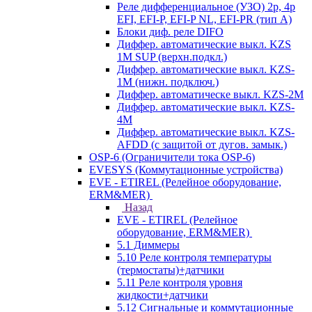
Реле дифференциальное (УЗО) 2р, 4р
EFI, EFI-P, EFI-P NL, EFI-PR (тип A)
Блоки диф. реле DIFO
Диффер. автоматические выкл. KZS
1M SUP (верхн.подкл.)
Диффер. автоматические выкл. KZS-
1M (нижн. подключ.)
Диффер. автоматическе выкл. KZS-2M
Диффер. автоматические выкл. KZS-
4M
Диффер. автоматические выкл. KZS-
AFDD (с защитой от дугов. замык.)
OSP-6 (Ограничители тока OSP-6)
EVESYS (Коммутационные устройства)
EVE - ETIREL (Релейное оборудование,
ERM&MER)
Назад
EVE - ETIREL (Релейное
оборудование, ERM&MER)
5.1 Диммеры
5.10 Реле контроля температуры
(термостаты)+датчики
5.11 Реле контроля уровня
жидкости+датчики
5.12 Сигнальные и коммутационные