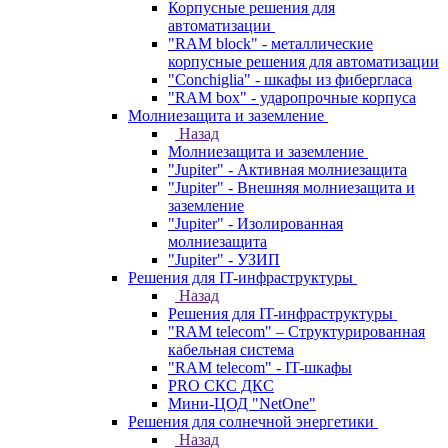
Корпусные решения для
автоматизации
"RAM block" - металлические
корпусные решения для автоматизации
"Conchiglia" - шкафы из фибергласа
"RAM box" - ударопрочные корпуса
Молниезащита и заземление
Назад
Молниезащита и заземление
"Jupiter" - Активная молниезащита
"Jupiter" - Внешняя молниезащита и
заземление
"Jupiter" - Изолированная
молниезащита
"Jupiter" - УЗИП
Решения для IT-инфраструктуры
Назад
Решения для IT-инфраструктуры
"RAM telecom" – Структурированная
кабельная система
"RAM telecom" - IT-шкафы
PRO СКС ДКС
Мини-ЦОД "NetOne"
Решения для солнечной энергетики
Назад