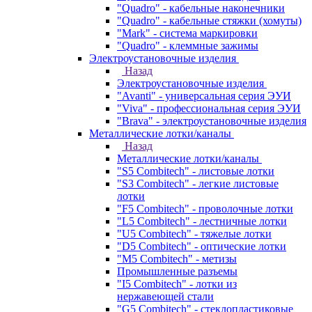
"Quadro" - кабельные наконечники
"Quadro" - кабельные стяжки (хомуты)
"Mark" - система маркировки
"Quadro" - клеммные зажимы
Электроустановочные изделия
Назад
Электроустановочные изделия
"Avanti" - универсальная серия ЭУИ
"Viva" - профессиональная серия ЭУИ
"Brava" - электроустановочные изделия
Металлические лотки/каналы
Назад
Металлические лотки/каналы
"S5 Combitech" - листовые лотки
"S3 Combitech" - легкие листовые
лотки
"F5 Combitech" - проволочные лотки
"L5 Combitech" - лестничные лотки
"U5 Combitech" - тяжелые лотки
"D5 Combitech" - оптические лотки
"M5 Combitech" - метизы
Промышленные разъемы
"I5 Combitech" - лотки из
нержавеющей стали
"G5 Combitech" - стеклопластиковые