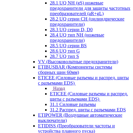
28.1 UQ NH (gS) ножевые
предохранители для защиты частотных
преобразователей (aR+gL)
28.2 UQ серии CH (цилиндрические
предохранители)
28.3 UQ серии D, D0
28.4 UQ тип NH (ножевые
предохранители)
28.5 UQ серии BS
28.6 UQ тип G
28.7 UQ тип S
VV (Высоковольтные предохранители)
ETIBUSBAR (Компоненты системы
сборных шин 60мм)
ETICEE (Силовые разъемы и распред. щиты
с разъемами EDS)
Назад
ETICEE (Силовые разъемы и распред.
щиты с разъемами EDS)
31.1 Силовые разъемы
31.2 Распред. щиты с разъемами EDS
ETIPOWER (Воздушные автоматические
выключатели)
ETIDISS (Преобразователи частоты и
устройства плавного пуска)