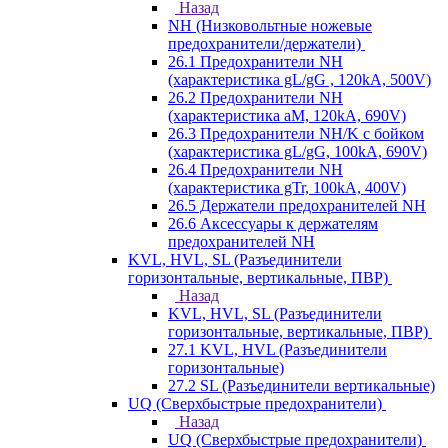
Назад
NH (Низковольтные ножевые
предохранители/держатели)
26.1 Предохранители NH
(характеристика gL/gG , 120kA, 500V)
26.2 Предохранители NH
(характеристика aM, 120kA, 690V)
26.3 Предохранители NH/K с бойком
(характеристика gL/gG, 100kA, 690V)
26.4 Предохранители NH
(характеристика gTr, 100kA, 400V)
26.5 Держатели предохранителей NH
26.6 Аксессуары к держателям
предохранителей NH
KVL, HVL, SL (Разъединители
горизонтальные, вертикальные, ПВР)
Назад
KVL, HVL, SL (Разъединители
горизонтальные, вертикальные, ПВР)
27.1 KVL, HVL (Разъединители
горизонтальные)
27.2 SL (Разъединители вертикальные)
UQ (Сверхбыстрые предохранители)
Назад
UQ (Сверхбыстрые предохранители)