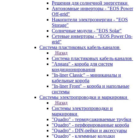
Решения для солнечной энергетики
Автономные инверторы - "EOS Power
Off-grid"
Накопители электроэнергии - "EOS
Storage"
Солнечные модули - "EOS Solar"
Сетевые инверторы - "EOS Power On-
grid"
Система пластиковых кабель-каналов
Назад
Система пластиковых кабель-каналов
"Angara" - короба для систем
кондиционирования
"In-liner Classic" – миниканалы и
кабельные короба
"In-liner Front" – короба и напольные
системы
Системы электропроводки и маркировки
Назад
Системы электропроводки и
маркировки
"Quadro" - термоусаживаемые трубки
"Quadro" - перфорированные короба
"Quadro" - DIN-рейки и аксессуары
"Quadro" - клеммные колодки