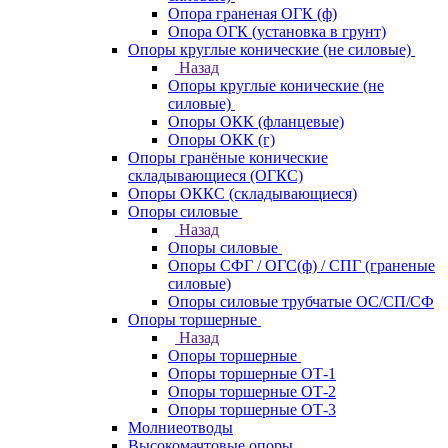
Опора граненая ОГК (ф)
Опора ОГК (установка в грунт)
Опоры круглые конические (не силовые)
Назад
Опоры круглые конические (не
силовые)
Опоры ОКК (фланцевые)
Опоры ОКК (г)
Опоры гранёные конические
складывающиеся (ОГКС)
Опоры ОККС (складывающиеся)
Опоры силовые
Назад
Опоры силовые
Опоры СФГ / ОГС(ф) / СПГ (граненые
силовые)
Опоры силовые трубчатые ОС/СП/СФ
Опоры торшерные
Назад
Опоры торшерные
Опоры торшерные ОТ-1
Опоры торшерные ОТ-2
Опоры торшерные ОТ-3
Молниеотводы
Высокомачтовые опоры