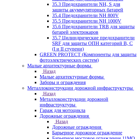
35.3 Предохранители NH, S для
защиты акуммуляторных батарей
35.4 Предохранители NH 800V
35.5 Предохранители NH 1000V
35.6 Предохранители TRB для защиты
батарей электрокаров
35.7 Цилиндрические предохранители
SRF для защиты ОПН категорий B, C
(I и II ступени)
GREEN PROTECT (Компоненты для защиты
фотоэлектрических систем)
Малые архитектурные формы
Назад
Малые архитектурные формы
Заборы и ограждения
Металлоконструкции дорожной инфраструктуры
Назад
Металлоконструкции дорожной
инфраструктуры
Гараж для мотоцикла
Дорожные ограждения
Назад
Дорожные ограждения
Барьерное дорожное ограждение
Барьерное мостовое ограждение 11МО