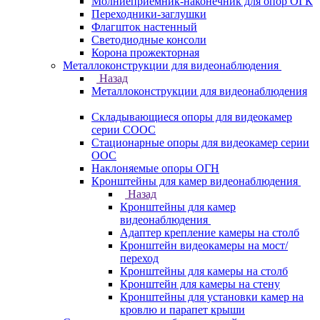
Молниеприемник-наконечник для опор ОГК
Переходники-заглушки
Флагшток настенный
Светодиодные консоли
Корона прожекторная
Металлоконструкции для видеонаблюдения
Назад
Металлоконструкции для видеонаблюдения
Складывающиеся опоры для видеокамер
серии СООС
Стационарные опоры для видеокамер серии
ООС
Наклоняемые опоры ОГН
Кронштейны для камер видеонаблюдения
Назад
Кронштейны для камер
видеонаблюдения
Адаптер крепление камеры на столб
Кронштейн видеокамеры на мост/
переход
Кронштейны для камеры на столб
Кронштейн для камеры на стену
Кронштейны для установки камер на
кровлю и парапет крыши