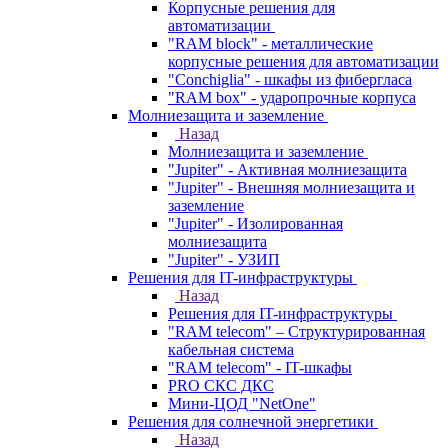
Корпусные решения для
автоматизации
"RAM block" - металлические
корпусные решения для автоматизации
"Conchiglia" - шкафы из фибергласа
"RAM box" - ударопрочные корпуса
Молниезащита и заземление
Назад
Молниезащита и заземление
"Jupiter" - Активная молниезащита
"Jupiter" - Внешняя молниезащита и
заземление
"Jupiter" - Изолированная
молниезащита
"Jupiter" - УЗИП
Решения для IT-инфраструктуры
Назад
Решения для IT-инфраструктуры
"RAM telecom" – Структурированная
кабельная система
"RAM telecom" - IT-шкафы
PRO СКС ДКС
Мини-ЦОД "NetOne"
Решения для солнечной энергетики
Назад