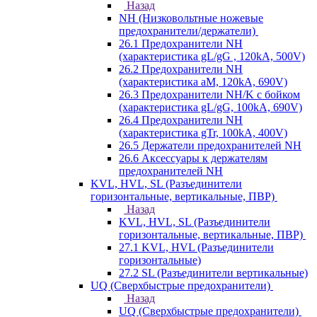
Назад
NH (Низковольтные ножевые
предохранители/держатели)
26.1 Предохранители NH
(характеристика gL/gG , 120kA, 500V)
26.2 Предохранители NH
(характеристика aM, 120kA, 690V)
26.3 Предохранители NH/K с бойком
(характеристика gL/gG, 100kA, 690V)
26.4 Предохранители NH
(характеристика gTr, 100kA, 400V)
26.5 Держатели предохранителей NH
26.6 Аксессуары к держателям
предохранителей NH
KVL, HVL, SL (Разъединители
горизонтальные, вертикальные, ПВР)
Назад
KVL, HVL, SL (Разъединители
горизонтальные, вертикальные, ПВР)
27.1 KVL, HVL (Разъединители
горизонтальные)
27.2 SL (Разъединители вертикальные)
UQ (Сверхбыстрые предохранители)
Назад
UQ (Сверхбыстрые предохранители)