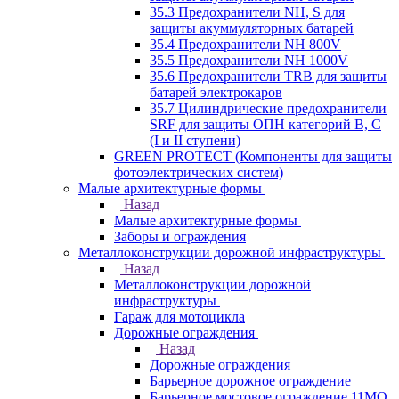
35.3 Предохранители NH, S для
защиты акуммуляторных батарей
35.4 Предохранители NH 800V
35.5 Предохранители NH 1000V
35.6 Предохранители TRB для защиты
батарей электрокаров
35.7 Цилиндрические предохранители
SRF для защиты ОПН категорий B, C
(I и II ступени)
GREEN PROTECT (Компоненты для защиты
фотоэлектрических систем)
Малые архитектурные формы
Назад
Малые архитектурные формы
Заборы и ограждения
Металлоконструкции дорожной инфраструктуры
Назад
Металлоконструкции дорожной
инфраструктуры
Гараж для мотоцикла
Дорожные ограждения
Назад
Дорожные ограждения
Барьерное дорожное ограждение
Барьерное мостовое ограждение 11МО