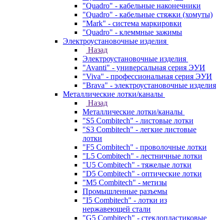
"Quadro" - кабельные наконечники
"Quadro" - кабельные стяжки (хомуты)
"Mark" - система маркировки
"Quadro" - клеммные зажимы
Электроустановочные изделия
Назад
Электроустановочные изделия
"Avanti" - универсальная серия ЭУИ
"Viva" - профессиональная серия ЭУИ
"Brava" - электроустановочные изделия
Металлические лотки/каналы
Назад
Металлические лотки/каналы
"S5 Combitech" - листовые лотки
"S3 Combitech" - легкие листовые
лотки
"F5 Combitech" - проволочные лотки
"L5 Combitech" - лестничные лотки
"U5 Combitech" - тяжелые лотки
"D5 Combitech" - оптические лотки
"M5 Combitech" - метизы
Промышленные разъемы
"I5 Combitech" - лотки из
нержавеющей стали
"G5 Combitech" - стеклопластиковые