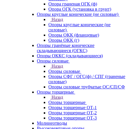
Опора граненая ОГК (ф)
Опора ОГК (установка в грунт)
Опоры круглые конические (не силовые)
Назад
Опоры круглые конические (не
силовые)
Опоры ОКК (фланцевые)
Опоры ОКК (г)
Опоры гранёные конические
складывающиеся (ОГКС)
Опоры ОККС (складывающиеся)
Опоры силовые
Назад
Опоры силовые
Опоры СФГ / ОГС(ф) / СПГ (граненые
силовые)
Опоры силовые трубчатые ОС/СП/СФ
Опоры торшерные
Назад
Опоры торшерные
Опоры торшерные ОТ-1
Опоры торшерные ОТ-2
Опоры торшерные ОТ-3
Молниеотводы
Высокомачтовые опоры