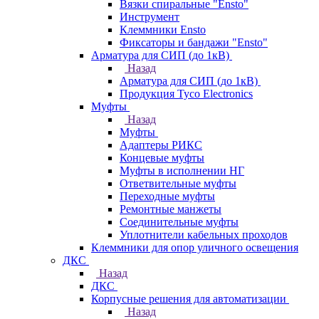
Вязки спиральные "Ensto"
Инструмент
Клеммники Ensto
Фиксаторы и бандажи "Ensto"
Арматура для СИП (до 1кВ)
Назад
Арматура для СИП (до 1кВ)
Продукция Tyco Electronics
Муфты
Назад
Муфты
Адаптеры РИКС
Концевые муфты
Муфты в исполнении НГ
Ответвительные муфты
Переходные муфты
Ремонтные манжеты
Соединительные муфты
Уплотнители кабельных проходов
Клеммники для опор уличного освещения
ДКС
Назад
ДКС
Корпусные решения для автоматизации
Назад