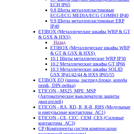
ECH IP65
9.8 Щиты металлопластиковые
ECG/ECG MEDIA/ECG COMBO IP40
9.9 Щиты металлопластиковые ERP
IP40
ETIBOX (Металлические шкафы WRP & GT
& GSX & HXS)
Назад
ETIBOX (Металлические шкафы WRP
& GT & GSX & HXS)
10.1 Щиты металлические WRP IP30
10.2 Металлические шкафы GT IP66
10.3 Металлические шкафы SOLID
GSX IP41/42/44 & HXS IP65/55
ETIBOX EQ (шины, распред.блоки, короба
перф., DIN-рейка)
ETICON - MS25_MPE_MSP
(Автоматические выключатели защиты
двигателей)
ETICON - RA, RD, R, R-R, RBS (Модульные
и импульсные контакторы_АС1)
ETICON - CE, CEC, CEM, CES (Силовые
контакторы_АС3)
CP (Компоненты систем компенсации
реактивной мощности)