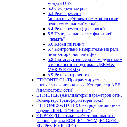
модули USS
5.2 Сумеречные реле
5.3 Реле времени
(аналоговые)+электромеханические
реле (суточные таймеры)
5.4 Реле времени (цифровые)
5.5 Импульсные реле с функцией
"память"
5.6 Блоки питания
5.7 Контрольно-измерительные реле,
индикаторы наличия фаз
5.8 Промежуточные реле модульные +
в исполнении под цоколь (ERM &
MER & RERM3)
5.9 Реле контроля тока
ETICONTROL (Программируемые
логические контроллеры. Контроллер АВР.
Анализаторы сети)
ETIMETER (Анализаторы параметров сети.
Конвертер. Трансформаторы тока)
ETIHOMESWITCH (Электроустановочные
изделия IP44/54 "Hermetics")
ETIBOX (Пластиковые/металлопластик.
распред. щиты ECH, ECT/ECM, ECG/ERP,
SB IP66, KVR, EPC)