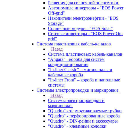
Решения для солнечной энергетики
Автономные инверторы - "EOS Power
Off-grid"
Накопители электроэнергии - "EOS
Storage"
Солнечные модули - "EOS Solar"
Сетевые инверторы - "EOS Power On-
grid"
Система пластиковых кабель-каналов
Назад
Система пластиковых кабель-каналов
"Angara" - короба для систем
кондиционирования
"In-liner Classic" – миниканалы и
кабельные короба
"In-liner Front" – короба и напольные
системы
Системы электропроводки и маркировки
Назад
Системы электропроводки и
маркировки
"Quadro" - термоусаживаемые трубки
"Quadro" - перфорированные короба
"Quadro" - DIN-рейки и аксессуары
"Quadro" - клеммные колодки