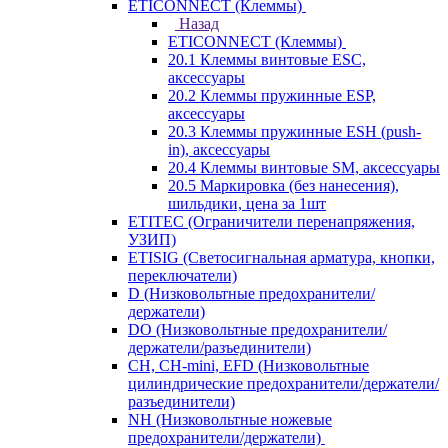
ETICONNECT (Клеммы)
Назад
ETICONNECT (Клеммы)
20.1 Клеммы винтовые ESC,
аксессуары
20.2 Клеммы пружинные ESP,
аксессуары
20.3 Клеммы пружинные ESH (push-
in), аксессуары
20.4 Клеммы винтовые SM, аксессуары
20.5 Маркировка (без нанесения),
шильдики, цена за 1шт
ETITEC (Ограничители перенапряжения,
УЗИП)
ETISIG (Светосигнальная арматура, кнопки,
переключатели)
D (Низковольтные предохранители/
держатели)
DO (Низковольтные предохранители/
держатели/разъединители)
CH, CH-mini, EFD (Низковольтные
цилиндрические предохранители/держатели/
разъединители)
NH (Низковольтные ножевые
предохранители/держатели)