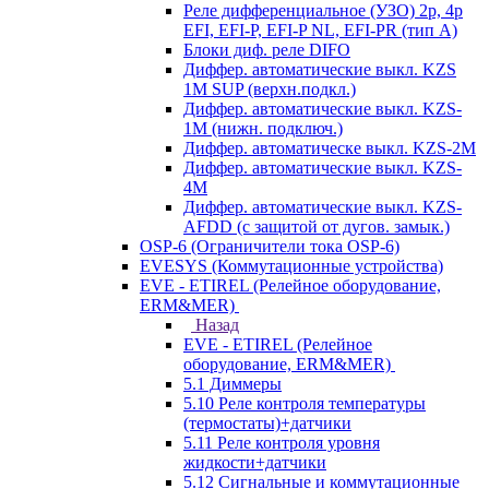
Реле дифференциальное (УЗО) 2р, 4р
EFI, EFI-P, EFI-P NL, EFI-PR (тип A)
Блоки диф. реле DIFO
Диффер. автоматические выкл. KZS
1M SUP (верхн.подкл.)
Диффер. автоматические выкл. KZS-
1M (нижн. подключ.)
Диффер. автоматическе выкл. KZS-2M
Диффер. автоматические выкл. KZS-
4M
Диффер. автоматические выкл. KZS-
AFDD (с защитой от дугов. замык.)
OSP-6 (Ограничители тока OSP-6)
EVESYS (Коммутационные устройства)
EVE - ETIREL (Релейное оборудование,
ERM&MER)
Назад
EVE - ETIREL (Релейное
оборудование, ERM&MER)
5.1 Диммеры
5.10 Реле контроля температуры
(термостаты)+датчики
5.11 Реле контроля уровня
жидкости+датчики
5.12 Сигнальные и коммутационные