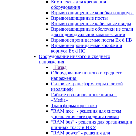
Комплекты для крепления
оборудования
Взрывозащищенные коробки и корпуса
Взрывозащищенные посты
Взрывозащищенные кабельные вводы
Взрывозащищенные оболочки из стали
для индивидуальной комплектации
Взрывонепроницаемые посты Ex d IIB
Взрывонепроницаемые коробки и
корпуса Ex d IIС
Оборудование низкого и среднего
напряжения
Назад
Оборудование низкого и среднего
напряжения
Силовые трансформаторы с литой
изоляцией
Гибкие изолированные шины –
«Media»
Трансформаторы тока
"RAM mcc" - решения для систем
управления электродвигателями
“RAM bus” - решения для организации
шинных трасс в НКУ
"RAM power" - решения для