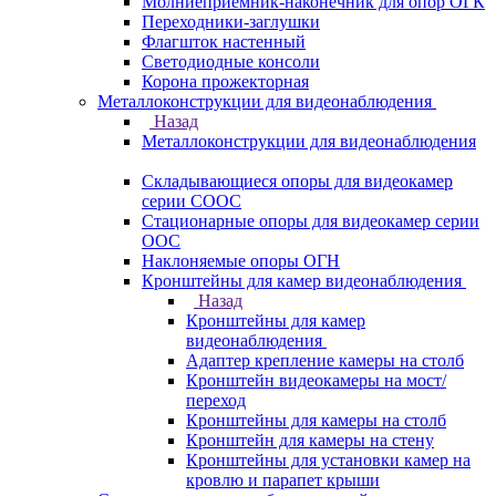
Молниеприемник-наконечник для опор ОГК
Переходники-заглушки
Флагшток настенный
Светодиодные консоли
Корона прожекторная
Металлоконструкции для видеонаблюдения
Назад
Металлоконструкции для видеонаблюдения
Складывающиеся опоры для видеокамер
серии СООС
Стационарные опоры для видеокамер серии
ООС
Наклоняемые опоры ОГН
Кронштейны для камер видеонаблюдения
Назад
Кронштейны для камер
видеонаблюдения
Адаптер крепление камеры на столб
Кронштейн видеокамеры на мост/
переход
Кронштейны для камеры на столб
Кронштейн для камеры на стену
Кронштейны для установки камер на
кровлю и парапет крыши