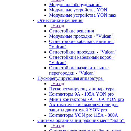
Модульное оборудование
Модульные устройства YON
Модульные устройства YON max
Огнестойкие решения
Назад
Огнестойкие решения
Модульные проходки - "Vulcan"
Огнестойкие кабельные линии -
"Vulcan"
Огнестойкие проходки - "Vulcan"
Огнестойкий кабельный короб -
"Vulcan"
Огнестойкие разделительные
перегородки - "Vulcan"
Пускорегулирующая аппаратура
Назад
Пускорегулирующая аппаратура
Контакторы 9А - 105А YON pro
Мини-контакторы 7А - 16А YON pro
Автоматические выключатели для
защиты двигателей YON pro
Контакторы YON pro 115А - 800А
Система организации рабочих мест "Sotto"
Назад
Система организации рабочих мест