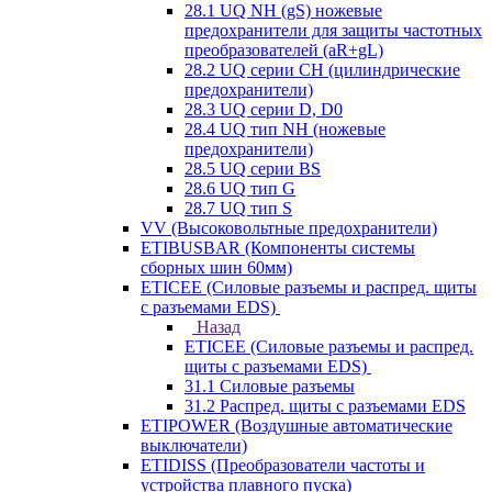
28.1 UQ NH (gS) ножевые
предохранители для защиты частотных
преобразователей (aR+gL)
28.2 UQ серии CH (цилиндрические
предохранители)
28.3 UQ серии D, D0
28.4 UQ тип NH (ножевые
предохранители)
28.5 UQ серии BS
28.6 UQ тип G
28.7 UQ тип S
VV (Высоковольтные предохранители)
ETIBUSBAR (Компоненты системы
сборных шин 60мм)
ETICEE (Силовые разъемы и распред. щиты
с разъемами EDS)
Назад
ETICEE (Силовые разъемы и распред.
щиты с разъемами EDS)
31.1 Силовые разъемы
31.2 Распред. щиты с разъемами EDS
ETIPOWER (Воздушные автоматические
выключатели)
ETIDISS (Преобразователи частоты и
устройства плавного пуска)