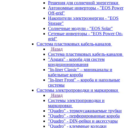
Решения для солнечной энергетики
Автономные инверторы - "EOS Power
Off-grid"
Накопители электроэнергии - "EOS
Storage"
Солнечные модули - "EOS Solar"
Сетевые инверторы - "EOS Power On-
grid"
Система пластиковых кабель-каналов
Назад
Система пластиковых кабель-каналов
"Angara" - короба для систем
кондиционирования
"In-liner Classic" – миниканалы и
кабельные короба
"In-liner Front" – короба и напольные
системы
Системы электропроводки и маркировки
Назад
Системы электропроводки и
маркировки
"Quadro" - термоусаживаемые трубки
"Quadro" - перфорированные короба
"Quadro" - DIN-рейки и аксессуары
"Quadro" - клеммные колодки