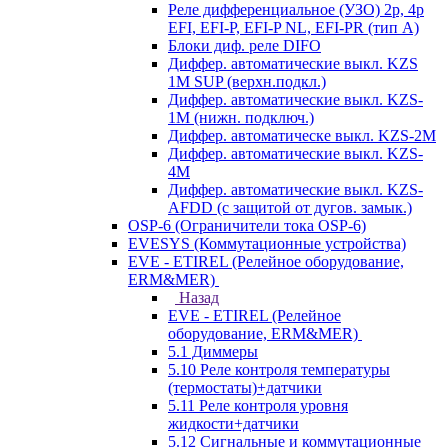
Реле дифференциальное (УЗО) 2р, 4р
EFI, EFI-P, EFI-P NL, EFI-PR (тип A)
Блоки диф. реле DIFO
Диффер. автоматические выкл. KZS
1M SUP (верхн.подкл.)
Диффер. автоматические выкл. KZS-
1M (нижн. подключ.)
Диффер. автоматическе выкл. KZS-2M
Диффер. автоматические выкл. KZS-
4M
Диффер. автоматические выкл. KZS-
AFDD (с защитой от дугов. замык.)
OSP-6 (Ограничители тока OSP-6)
EVESYS (Коммутационные устройства)
EVE - ETIREL (Релейное оборудование,
ERM&MER)
Назад
EVE - ETIREL (Релейное
оборудование, ERM&MER)
5.1 Диммеры
5.10 Реле контроля температуры
(термостаты)+датчики
5.11 Реле контроля уровня
жидкости+датчики
5.12 Сигнальные и коммутационные