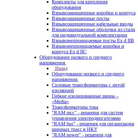
Комплекты для крепления
оборудования
Взрывозащищенные коробки и корпуса
Взрывозащищенные посты
Взрывозащищенные кабельные вводы
Взрывозащищенные оболочки из стали
для индивидуальной комплектации
Взрывонепроницаемые посты Ex d IIB
Взрывонепроницаемые коробки и
корпуса Ex d IIС
Оборудование низкого и среднего
напряжения
Назад
Оборудование низкого и среднего
напряжения
Силовые трансформаторы с литой
изоляцией
Гибкие изолированные шины –
«Media»
Трансформаторы тока
"RAM mcc" - решения для систем
управления электродвигателями
“RAM bus” - решения для организации
шинных трасс в НКУ
"RAM power" - решения для