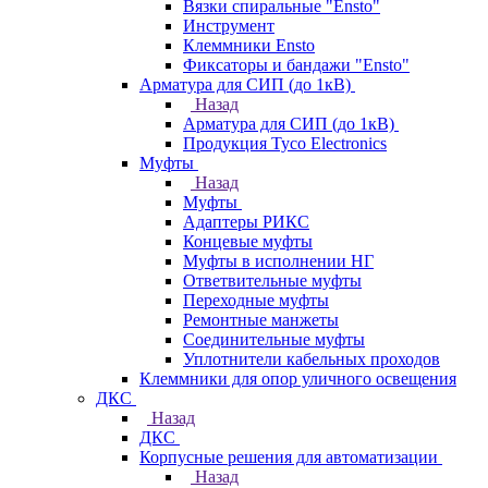
Вязки спиральные "Ensto"
Инструмент
Клеммники Ensto
Фиксаторы и бандажи "Ensto"
Арматура для СИП (до 1кВ)
Назад
Арматура для СИП (до 1кВ)
Продукция Tyco Electronics
Муфты
Назад
Муфты
Адаптеры РИКС
Концевые муфты
Муфты в исполнении НГ
Ответвительные муфты
Переходные муфты
Ремонтные манжеты
Соединительные муфты
Уплотнители кабельных проходов
Клеммники для опор уличного освещения
ДКС
Назад
ДКС
Корпусные решения для автоматизации
Назад