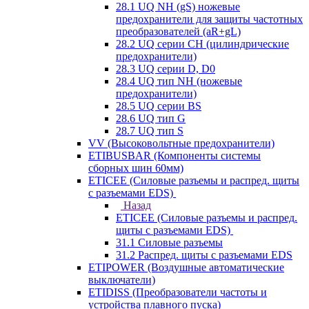
28.1 UQ NH (gS) ножевые
предохранители для защиты частотных
преобразователей (aR+gL)
28.2 UQ серии CH (цилиндрические
предохранители)
28.3 UQ серии D, D0
28.4 UQ тип NH (ножевые
предохранители)
28.5 UQ серии BS
28.6 UQ тип G
28.7 UQ тип S
VV (Высоковольтные предохранители)
ETIBUSBAR (Компоненты системы
сборных шин 60мм)
ETICEE (Силовые разъемы и распред. щиты
с разъемами EDS)
Назад
ETICEE (Силовые разъемы и распред.
щиты с разъемами EDS)
31.1 Силовые разъемы
31.2 Распред. щиты с разъемами EDS
ETIPOWER (Воздушные автоматические
выключатели)
ETIDISS (Преобразователи частоты и
устройства плавного пуска)