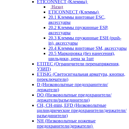
ETICONNECT (Клеммы)
Назад
ETICONNECT (Клеммы)
20.1 Клеммы винтовые ESC,
аксессуары
20.2 Клеммы пружинные ESP,
аксессуары
20.3 Клеммы пружинные ESH (push-
in), аксессуары
20.4 Клеммы винтовые SM, аксессуары
20.5 Маркировка (без нанесения),
шильдики, цена за 1шт
ETITEC (Ограничители перенапряжения,
УЗИП)
ETISIG (Светосигнальная арматура, кнопки,
переключатели)
D (Низковольтные предохранители/
держатели)
DO (Низковольтные предохранители/
держатели/разъединители)
CH, CH-mini, EFD (Низковольтные
цилиндрические предохранители/держатели/
разъединители)
NH (Низковольтные ножевые
предохранители/держатели)