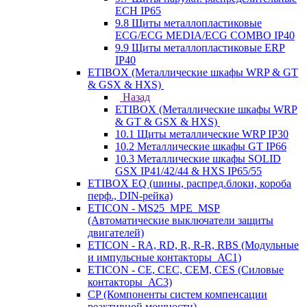
ECH IP65
9.8 Щиты металлопластиковые
ECG/ECG MEDIA/ECG COMBO IP40
9.9 Щиты металлопластиковые ERP
IP40
ETIBOX (Металлические шкафы WRP & GT
& GSX & HXS)
Назад
ETIBOX (Металлические шкафы WRP
& GT & GSX & HXS)
10.1 Щиты металлические WRP IP30
10.2 Металлические шкафы GT IP66
10.3 Металлические шкафы SOLID
GSX IP41/42/44 & HXS IP65/55
ETIBOX EQ (шины, распред.блоки, короба
перф., DIN-рейка)
ETICON - MS25_MPE_MSP
(Автоматические выключатели защиты
двигателей)
ETICON - RA, RD, R, R-R, RBS (Модульные
и импульсные контакторы_АС1)
ETICON - CE, CEC, CEM, CES (Силовые
контакторы_АС3)
CP (Компоненты систем компенсации
реактивной мощности)