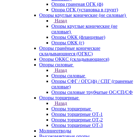
Опора граненая ОГК (ф)
Опора ОГК (установка в грунт)
Опоры круглые конические (не силовые)
Назад
Опоры круглые конические (не
силовые)
Опоры ОКК (фланцевые)
Опоры ОКК (г)
Опоры гранёные конические
складывающиеся (ОГКС)
Опоры ОККС (складывающиеся)
Опоры силовые
Назад
Опоры силовые
Опоры СФГ / ОГС(ф) / СПГ (граненые
силовые)
Опоры силовые трубчатые ОС/СП/СФ
Опоры торшерные
Назад
Опоры торшерные
Опоры торшерные ОТ-1
Опоры торшерные ОТ-2
Опоры торшерные ОТ-3
Молниеотводы
Высокомачтовые опоры