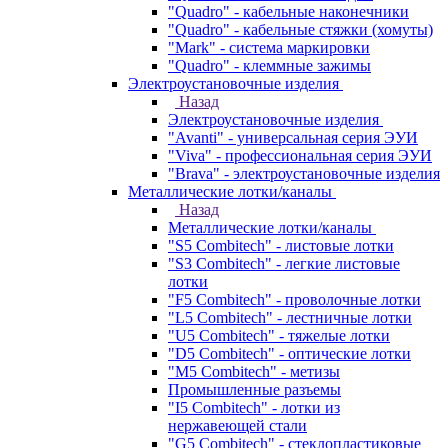
"Quadro" - кабельные наконечники
"Quadro" - кабельные стяжки (хомуты)
"Mark" - система маркировки
"Quadro" - клеммные зажимы
Электроустановочные изделия
Назад
Электроустановочные изделия
"Avanti" - универсальная серия ЭУИ
"Viva" - профессиональная серия ЭУИ
"Brava" - электроустановочные изделия
Металлические лотки/каналы
Назад
Металлические лотки/каналы
"S5 Combitech" - листовые лотки
"S3 Combitech" - легкие листовые
лотки
"F5 Combitech" - проволочные лотки
"L5 Combitech" - лестничные лотки
"U5 Combitech" - тяжелые лотки
"D5 Combitech" - оптические лотки
"M5 Combitech" - метизы
Промышленные разъемы
"I5 Combitech" - лотки из
нержавеющей стали
"G5 Combitech" - стеклопластиковые