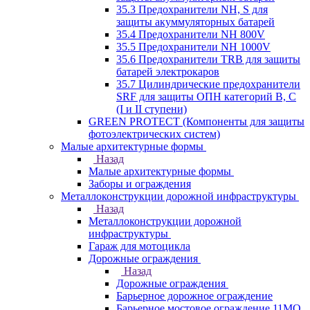
35.3 Предохранители NH, S для
защиты акуммуляторных батарей
35.4 Предохранители NH 800V
35.5 Предохранители NH 1000V
35.6 Предохранители TRB для защиты
батарей электрокаров
35.7 Цилиндрические предохранители
SRF для защиты ОПН категорий B, C
(I и II ступени)
GREEN PROTECT (Компоненты для защиты
фотоэлектрических систем)
Малые архитектурные формы
Назад
Малые архитектурные формы
Заборы и ограждения
Металлоконструкции дорожной инфраструктуры
Назад
Металлоконструкции дорожной
инфраструктуры
Гараж для мотоцикла
Дорожные ограждения
Назад
Дорожные ограждения
Барьерное дорожное ограждение
Барьерное мостовое ограждение 11МО