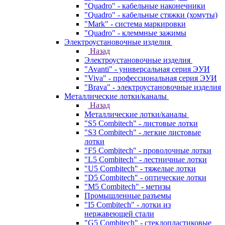
"Quadro" - кабельные наконечники
"Quadro" - кабельные стяжки (хомуты)
"Mark" - система маркировки
"Quadro" - клеммные зажимы
Электроустановочные изделия
Назад
Электроустановочные изделия
"Avanti" - универсальная серия ЭУИ
"Viva" - профессиональная серия ЭУИ
"Brava" - электроустановочные изделия
Металлические лотки/каналы
Назад
Металлические лотки/каналы
"S5 Combitech" - листовые лотки
"S3 Combitech" - легкие листовые
лотки
"F5 Combitech" - проволочные лотки
"L5 Combitech" - лестничные лотки
"U5 Combitech" - тяжелые лотки
"D5 Combitech" - оптические лотки
"M5 Combitech" - метизы
Промышленные разъемы
"I5 Combitech" - лотки из
нержавеющей стали
"G5 Combitech" - стеклопластиковые