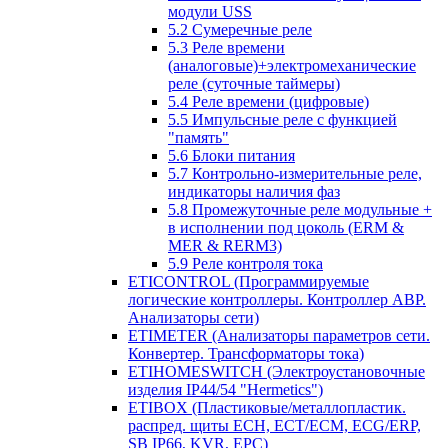
модули USS
5.2 Сумеречные реле
5.3 Реле времени
(аналоговые)+электромеханические
реле (суточные таймеры)
5.4 Реле времени (цифровые)
5.5 Импульсные реле с функцией
"память"
5.6 Блоки питания
5.7 Контрольно-измерительные реле,
индикаторы наличия фаз
5.8 Промежуточные реле модульные +
в исполнении под цоколь (ERM &
MER & RERM3)
5.9 Реле контроля тока
ETICONTROL (Программируемые
логические контроллеры. Контроллер АВР.
Анализаторы сети)
ETIMETER (Анализаторы параметров сети.
Конвертер. Трансформаторы тока)
ETIHOMESWITCH (Электроустановочные
изделия IP44/54 "Hermetics")
ETIBOX (Пластиковые/металлопластик.
распред. щиты ECH, ECT/ECM, ECG/ERP,
SB IP66, KVR, EPC)