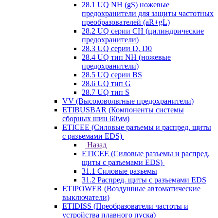
28.1 UQ NH (gS) ножевые
предохранители для защиты частотных
преобразователей (aR+gL)
28.2 UQ серии CH (цилиндрические
предохранители)
28.3 UQ серии D, D0
28.4 UQ тип NH (ножевые
предохранители)
28.5 UQ серии BS
28.6 UQ тип G
28.7 UQ тип S
VV (Высоковольтные предохранители)
ETIBUSBAR (Компоненты системы
сборных шин 60мм)
ETICEE (Силовые разъемы и распред. щиты
с разъемами EDS)
Назад
ETICEE (Силовые разъемы и распред.
щиты с разъемами EDS)
31.1 Силовые разъемы
31.2 Распред. щиты с разъемами EDS
ETIPOWER (Воздушные автоматические
выключатели)
ETIDISS (Преобразователи частоты и
устройства плавного пуска)