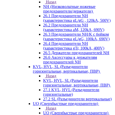
Назад
NH (Низковольтные ножевые
предохранители/держатели)
26.1 Предохранители NH
(характеристика gL/gG , 120kA, 500V)
26.2 Предохранители NH
(характеристика aM, 120kA, 690V)
26.3 Предохранители NH/K с бойком
(характеристика gL/gG, 100kA, 690V)
26.4 Предохранители NH
(характеристика gTr, 100kA, 400V)
26.5 Держатели предохранителей NH
26.6 Аксессуары к держателям
предохранителей NH
KVL, HVL, SL (Разъединители
горизонтальные, вертикальные, ПВР)
Назад
KVL, HVL, SL (Разъединители
горизонтальные, вертикальные, ПВР)
27.1 KVL, HVL (Разъединители
горизонтальные)
27.2 SL (Разъединители вертикальные)
UQ (Сверхбыстрые предохранители)
Назад
UQ (Сверхбыстрые предохранители)