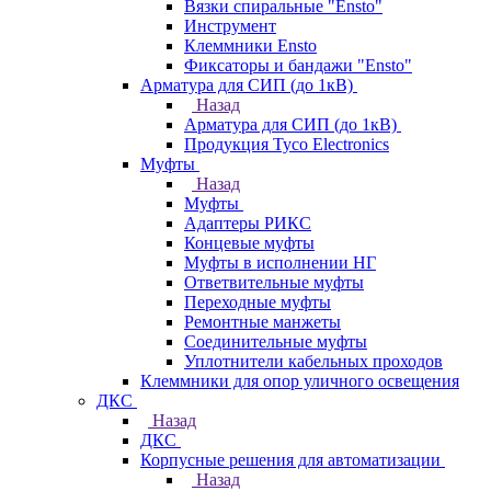
Вязки спиральные "Ensto"
Инструмент
Клеммники Ensto
Фиксаторы и бандажи "Ensto"
Арматура для СИП (до 1кВ)
Назад
Арматура для СИП (до 1кВ)
Продукция Tyco Electronics
Муфты
Назад
Муфты
Адаптеры РИКС
Концевые муфты
Муфты в исполнении НГ
Ответвительные муфты
Переходные муфты
Ремонтные манжеты
Соединительные муфты
Уплотнители кабельных проходов
Клеммники для опор уличного освещения
ДКС
Назад
ДКС
Корпусные решения для автоматизации
Назад