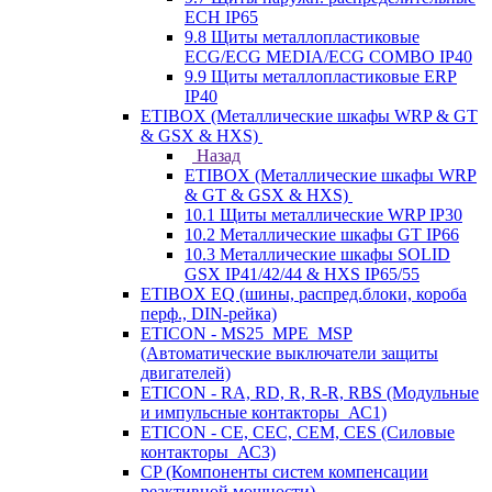
ECH IP65
9.8 Щиты металлопластиковые
ECG/ECG MEDIA/ECG COMBO IP40
9.9 Щиты металлопластиковые ERP
IP40
ETIBOX (Металлические шкафы WRP & GT
& GSX & HXS)
Назад
ETIBOX (Металлические шкафы WRP
& GT & GSX & HXS)
10.1 Щиты металлические WRP IP30
10.2 Металлические шкафы GT IP66
10.3 Металлические шкафы SOLID
GSX IP41/42/44 & HXS IP65/55
ETIBOX EQ (шины, распред.блоки, короба
перф., DIN-рейка)
ETICON - MS25_MPE_MSP
(Автоматические выключатели защиты
двигателей)
ETICON - RA, RD, R, R-R, RBS (Модульные
и импульсные контакторы_АС1)
ETICON - CE, CEC, CEM, CES (Силовые
контакторы_АС3)
CP (Компоненты систем компенсации
реактивной мощности)