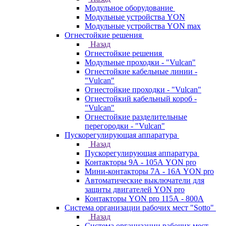
Модульное оборудование
Модульные устройства YON
Модульные устройства YON max
Огнестойкие решения
Назад
Огнестойкие решения
Модульные проходки - "Vulcan"
Огнестойкие кабельные линии -
"Vulcan"
Огнестойкие проходки - "Vulcan"
Огнестойкий кабельный короб -
"Vulcan"
Огнестойкие разделительные
перегородки - "Vulcan"
Пускорегулирующая аппаратура
Назад
Пускорегулирующая аппаратура
Контакторы 9А - 105А YON pro
Мини-контакторы 7А - 16А YON pro
Автоматические выключатели для
защиты двигателей YON pro
Контакторы YON pro 115А - 800А
Система организации рабочих мест "Sotto"
Назад
Система организации рабочих мест