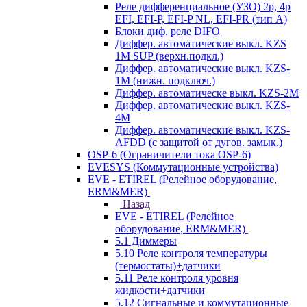
Реле дифференциальное (УЗО) 2р, 4р
EFI, EFI-P, EFI-P NL, EFI-PR (тип A)
Блоки диф. реле DIFO
Диффер. автоматические выкл. KZS
1M SUP (верхн.подкл.)
Диффер. автоматические выкл. KZS-
1M (нижн. подключ.)
Диффер. автоматическе выкл. KZS-2M
Диффер. автоматические выкл. KZS-
4M
Диффер. автоматические выкл. KZS-
AFDD (с защитой от дугов. замык.)
OSP-6 (Ограничители тока OSP-6)
EVESYS (Коммутационные устройства)
EVE - ETIREL (Релейное оборудование,
ERM&MER)
Назад
EVE - ETIREL (Релейное
оборудование, ERM&MER)
5.1 Диммеры
5.10 Реле контроля температуры
(термостаты)+датчики
5.11 Реле контроля уровня
жидкости+датчики
5.12 Сигнальные и коммутационные