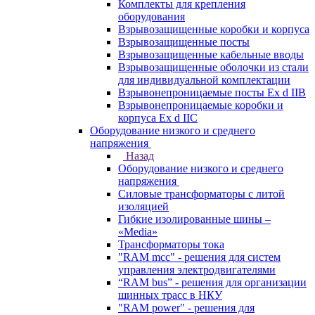
Комплекты для крепления
оборудования
Взрывозащищенные коробки и корпуса
Взрывозащищенные посты
Взрывозащищенные кабельные вводы
Взрывозащищенные оболочки из стали
для индивидуальной комплектации
Взрывонепроницаемые посты Ex d IIB
Взрывонепроницаемые коробки и
корпуса Ex d IIС
Оборудование низкого и среднего
напряжения
Назад
Оборудование низкого и среднего
напряжения
Силовые трансформаторы с литой
изоляцией
Гибкие изолированные шины –
«Media»
Трансформаторы тока
"RAM mcc" - решения для систем
управления электродвигателями
“RAM bus” - решения для организации
шинных трасс в НКУ
"RAM power" - решения для