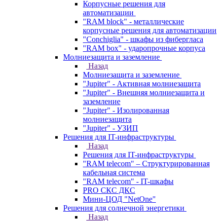
Корпусные решения для
автоматизации
"RAM block" - металлические
корпусные решения для автоматизации
"Conchiglia" - шкафы из фибергласа
"RAM box" - ударопрочные корпуса
Молниезащита и заземление
Назад
Молниезащита и заземление
"Jupiter" - Активная молниезащита
"Jupiter" - Внешняя молниезащита и
заземление
"Jupiter" - Изолированная
молниезащита
"Jupiter" - УЗИП
Решения для IT-инфраструктуры
Назад
Решения для IT-инфраструктуры
"RAM telecom" – Структурированная
кабельная система
"RAM telecom" - IT-шкафы
PRO СКС ДКС
Мини-ЦОД "NetOne"
Решения для солнечной энергетики
Назад