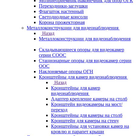
Молниеприемник-наконечник для опор ОГК
Переходники-заглушки
Флагшток настенный
Светодиодные консоли
Корона прожекторная
Металлоконструкции для видеонаблюдения
Назад
Металлоконструкции для видеонаблюдения
Складывающиеся опоры для видеокамер
серии СООС
Стационарные опоры для видеокамер серии
ООС
Наклоняемые опоры ОГН
Кронштейны для камер видеонаблюдения
Назад
Кронштейны для камер
видеонаблюдения
Адаптер крепление камеры на столб
Кронштейн видеокамеры на мост/
переход
Кронштейны для камеры на столб
Кронштейн для камеры на стену
Кронштейны для установки камер на
кровлю и парапет крыши