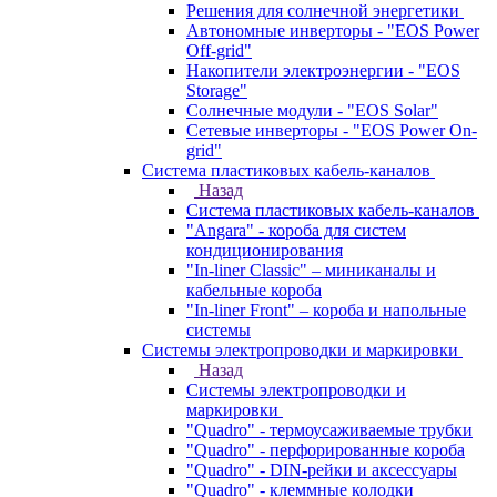
Решения для солнечной энергетики
Автономные инверторы - "EOS Power
Off-grid"
Накопители электроэнергии - "EOS
Storage"
Солнечные модули - "EOS Solar"
Сетевые инверторы - "EOS Power On-
grid"
Система пластиковых кабель-каналов
Назад
Система пластиковых кабель-каналов
"Angara" - короба для систем
кондиционирования
"In-liner Classic" – миниканалы и
кабельные короба
"In-liner Front" – короба и напольные
системы
Системы электропроводки и маркировки
Назад
Системы электропроводки и
маркировки
"Quadro" - термоусаживаемые трубки
"Quadro" - перфорированные короба
"Quadro" - DIN-рейки и аксессуары
"Quadro" - клеммные колодки