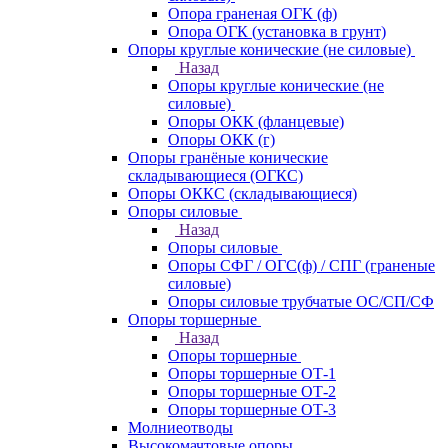
Опора граненая ОГК (ф)
Опора ОГК (установка в грунт)
Опоры круглые конические (не силовые)
Назад
Опоры круглые конические (не
силовые)
Опоры ОКК (фланцевые)
Опоры ОКК (г)
Опоры гранёные конические
складывающиеся (ОГКС)
Опоры ОККС (складывающиеся)
Опоры силовые
Назад
Опоры силовые
Опоры СФГ / ОГС(ф) / СПГ (граненые
силовые)
Опоры силовые трубчатые ОС/СП/СФ
Опоры торшерные
Назад
Опоры торшерные
Опоры торшерные ОТ-1
Опоры торшерные ОТ-2
Опоры торшерные ОТ-3
Молниеотводы
Высокомачтовые опоры