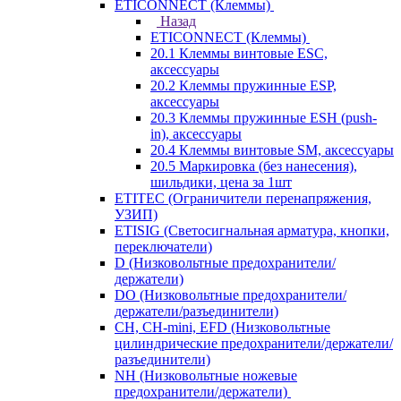
ETICONNECT (Клеммы)
Назад
ETICONNECT (Клеммы)
20.1 Клеммы винтовые ESC,
аксессуары
20.2 Клеммы пружинные ESP,
аксессуары
20.3 Клеммы пружинные ESH (push-
in), аксессуары
20.4 Клеммы винтовые SM, аксессуары
20.5 Маркировка (без нанесения),
шильдики, цена за 1шт
ETITEC (Ограничители перенапряжения,
УЗИП)
ETISIG (Светосигнальная арматура, кнопки,
переключатели)
D (Низковольтные предохранители/
держатели)
DO (Низковольтные предохранители/
держатели/разъединители)
CH, CH-mini, EFD (Низковольтные
цилиндрические предохранители/держатели/
разъединители)
NH (Низковольтные ножевые
предохранители/держатели)