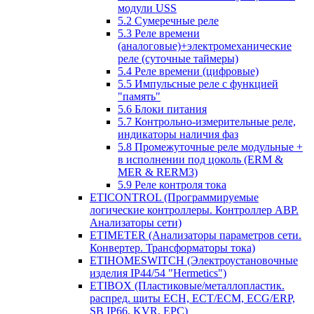
модули USS
5.2 Сумеречные реле
5.3 Реле времени
(аналоговые)+электромеханические
реле (суточные таймеры)
5.4 Реле времени (цифровые)
5.5 Импульсные реле с функцией
"память"
5.6 Блоки питания
5.7 Контрольно-измерительные реле,
индикаторы наличия фаз
5.8 Промежуточные реле модульные +
в исполнении под цоколь (ERM &
MER & RERM3)
5.9 Реле контроля тока
ETICONTROL (Программируемые
логические контроллеры. Контроллер АВР.
Анализаторы сети)
ETIMETER (Анализаторы параметров сети.
Конвертер. Трансформаторы тока)
ETIHOMESWITCH (Электроустановочные
изделия IP44/54 "Hermetics")
ETIBOX (Пластиковые/металлопластик.
распред. щиты ECH, ECT/ECM, ECG/ERP,
SB IP66, KVR, EPC)