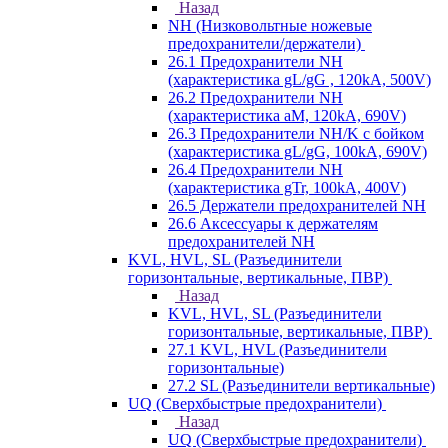
Назад
NH (Низковольтные ножевые
предохранители/держатели)
26.1 Предохранители NH
(характеристика gL/gG , 120kA, 500V)
26.2 Предохранители NH
(характеристика aM, 120kA, 690V)
26.3 Предохранители NH/K с бойком
(характеристика gL/gG, 100kA, 690V)
26.4 Предохранители NH
(характеристика gTr, 100kA, 400V)
26.5 Держатели предохранителей NH
26.6 Аксессуары к держателям
предохранителей NH
KVL, HVL, SL (Разъединители
горизонтальные, вертикальные, ПВР)
Назад
KVL, HVL, SL (Разъединители
горизонтальные, вертикальные, ПВР)
27.1 KVL, HVL (Разъединители
горизонтальные)
27.2 SL (Разъединители вертикальные)
UQ (Сверхбыстрые предохранители)
Назад
UQ (Сверхбыстрые предохранители)