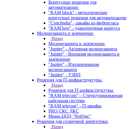
Корпусные решения для
автоматизации
"RAM block" - металлические
корпусные решения для автоматизации
"Conchiglia" - шкафы из фибергласа
"RAM box" - ударопрочные корпуса
Молниезащита и заземление
Назад
Молниезащита и заземление
"Jupiter" - Активная молниезащита
"Jupiter" - Внешняя молниезащита и
заземление
"Jupiter" - Изолированная
молниезащита
"Jupiter" - УЗИП
Решения для IT-инфраструктуры
Назад
Решения для IT-инфраструктуры
"RAM telecom" – Структурированная
кабельная система
"RAM telecom" - IT-шкафы
PRO СКС ДКС
Мини-ЦОД "NetOne"
Решения для солнечной энергетики
Назад