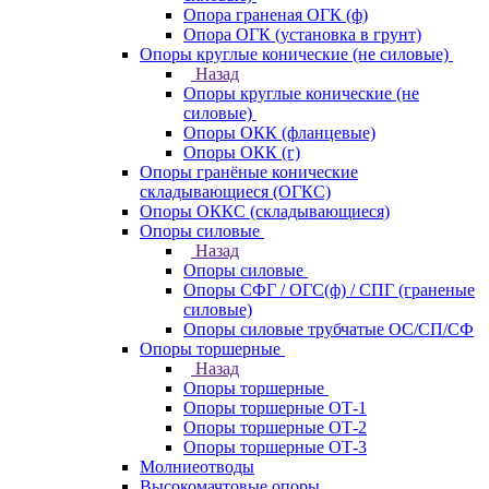
Опора граненая ОГК (ф)
Опора ОГК (установка в грунт)
Опоры круглые конические (не силовые)
Назад
Опоры круглые конические (не
силовые)
Опоры ОКК (фланцевые)
Опоры ОКК (г)
Опоры гранёные конические
складывающиеся (ОГКС)
Опоры ОККС (складывающиеся)
Опоры силовые
Назад
Опоры силовые
Опоры СФГ / ОГС(ф) / СПГ (граненые
силовые)
Опоры силовые трубчатые ОС/СП/СФ
Опоры торшерные
Назад
Опоры торшерные
Опоры торшерные ОТ-1
Опоры торшерные ОТ-2
Опоры торшерные ОТ-3
Молниеотводы
Высокомачтовые опоры