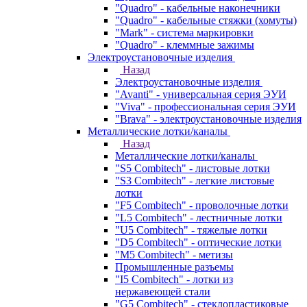
"Quadro" - кабельные наконечники
"Quadro" - кабельные стяжки (хомуты)
"Mark" - система маркировки
"Quadro" - клеммные зажимы
Электроустановочные изделия
Назад
Электроустановочные изделия
"Avanti" - универсальная серия ЭУИ
"Viva" - профессиональная серия ЭУИ
"Brava" - электроустановочные изделия
Металлические лотки/каналы
Назад
Металлические лотки/каналы
"S5 Combitech" - листовые лотки
"S3 Combitech" - легкие листовые
лотки
"F5 Combitech" - проволочные лотки
"L5 Combitech" - лестничные лотки
"U5 Combitech" - тяжелые лотки
"D5 Combitech" - оптические лотки
"M5 Combitech" - метизы
Промышленные разъемы
"I5 Combitech" - лотки из
нержавеющей стали
"G5 Combitech" - стеклопластиковые