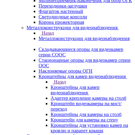
Молниеприемник-наконечник для опор ОГК
Переходники-заглушки
Флагшток настенный
Светодиодные консоли
Корона прожекторная
Металлоконструкции для видеонаблюдения
Назад
Металлоконструкции для видеонаблюдения
Складывающиеся опоры для видеокамер
серии СООС
Стационарные опоры для видеокамер серии
ООС
Наклоняемые опоры ОГН
Кронштейны для камер видеонаблюдения
Назад
Кронштейны для камер
видеонаблюдения
Адаптер крепление камеры на столб
Кронштейн видеокамеры на мост/
переход
Кронштейны для камеры на столб
Кронштейн для камеры на стену
Кронштейны для установки камер на
кровлю и парапет крыши