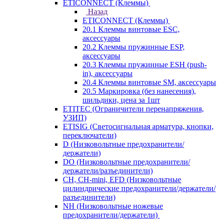
ETICONNECT (Клеммы)
Назад
ETICONNECT (Клеммы)
20.1 Клеммы винтовые ESC,
аксессуары
20.2 Клеммы пружинные ESP,
аксессуары
20.3 Клеммы пружинные ESH (push-
in), аксессуары
20.4 Клеммы винтовые SM, аксессуары
20.5 Маркировка (без нанесения),
шильдики, цена за 1шт
ETITEC (Ограничители перенапряжения,
УЗИП)
ETISIG (Светосигнальная арматура, кнопки,
переключатели)
D (Низковольтные предохранители/
держатели)
DO (Низковольтные предохранители/
держатели/разъединители)
CH, CH-mini, EFD (Низковольтные
цилиндрические предохранители/держатели/
разъединители)
NH (Низковольтные ножевые
предохранители/держатели)