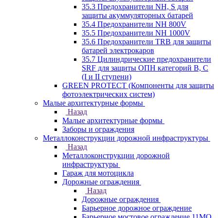
35.3 Предохранители NH, S для
защиты акуммуляторных батарей
35.4 Предохранители NH 800V
35.5 Предохранители NH 1000V
35.6 Предохранители TRB для защиты
батарей электрокаров
35.7 Цилиндрические предохранители
SRF для защиты ОПН категорий B, C
(I и II ступени)
GREEN PROTECT (Компоненты для защиты
фотоэлектрических систем)
Малые архитектурные формы
Назад
Малые архитектурные формы
Заборы и ограждения
Металлоконструкции дорожной инфраструктуры
Назад
Металлоконструкции дорожной
инфраструктуры
Гараж для мотоцикла
Дорожные ограждения
Назад
Дорожные ограждения
Барьерное дорожное ограждение
Барьерное мостовое ограждение 11МО