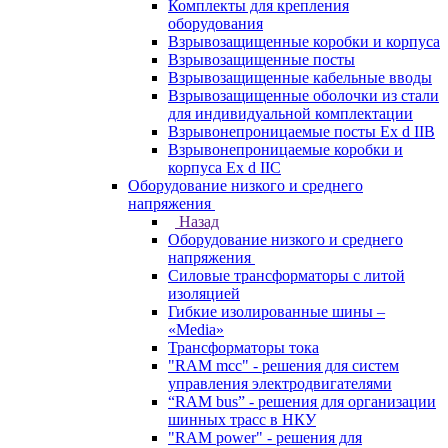
Комплекты для крепления
оборудования
Взрывозащищенные коробки и корпуса
Взрывозащищенные посты
Взрывозащищенные кабельные вводы
Взрывозащищенные оболочки из стали
для индивидуальной комплектации
Взрывонепроницаемые посты Ex d IIB
Взрывонепроницаемые коробки и
корпуса Ex d IIС
Оборудование низкого и среднего
напряжения
Назад
Оборудование низкого и среднего
напряжения
Силовые трансформаторы с литой
изоляцией
Гибкие изолированные шины –
«Media»
Трансформаторы тока
"RAM mcc" - решения для систем
управления электродвигателями
“RAM bus” - решения для организации
шинных трасс в НКУ
"RAM power" - решения для