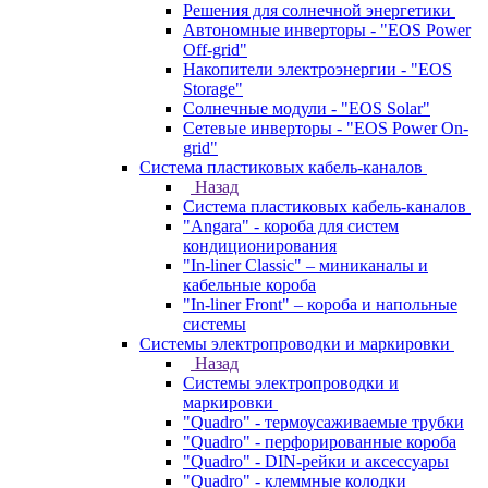
Решения для солнечной энергетики
Автономные инверторы - "EOS Power
Off-grid"
Накопители электроэнергии - "EOS
Storage"
Солнечные модули - "EOS Solar"
Сетевые инверторы - "EOS Power On-
grid"
Система пластиковых кабель-каналов
Назад
Система пластиковых кабель-каналов
"Angara" - короба для систем
кондиционирования
"In-liner Classic" – миниканалы и
кабельные короба
"In-liner Front" – короба и напольные
системы
Системы электропроводки и маркировки
Назад
Системы электропроводки и
маркировки
"Quadro" - термоусаживаемые трубки
"Quadro" - перфорированные короба
"Quadro" - DIN-рейки и аксессуары
"Quadro" - клеммные колодки