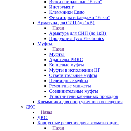
Вязки спиральные "Ensto"
Инструмент
Клеммники Ensto
Фиксаторы и бандажи "Ensto"
Арматура для СИП (до 1кВ)
Назад
Арматура для СИП (до 1кВ)
Продукция Tyco Electronics
Муфты
Назад
Муфты
Адаптеры РИКС
Концевые муфты
Муфты в исполнении НГ
Ответвительные муфты
Переходные муфты
Ремонтные манжеты
Соединительные муфты
Уплотнители кабельных проходов
Клеммники для опор уличного освещения
ДКС
Назад
ДКС
Корпусные решения для автоматизации
Назад