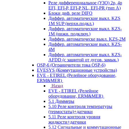
Реле дифференциальное (УЗО) 2р, 4р
EFI, EFI-P, EFI-P NL, EFI-PR (тип A)
Блоки диф. реле DIFO
Диффер. автоматические выкл. KZS
1M SUP (верхн.подкл.)
Диффер. автоматические выкл. KZS-
1M (нижн. подключ.)
Диффер. автоматическе выкл. KZS-2M
Диффер. автоматические выкл. KZS-
4M
Диффер. автоматические выкл. KZS-
AFDD (с защитой от дугов. замык.)
OSP-6 (Ограничители тока OSP-6)
EVESYS (Коммутационные устройства)
EVE - ETIREL (Релейное оборудование,
ERM&MER)
Назад
EVE - ETIREL (Релейное
оборудование, ERM&MER)
5.1 Диммеры
5.10 Реле контроля температуры
(термостаты)+датчики
5.11 Реле контроля уровня
жидкости+датчики
5.12 Сигнальные и коммутационные