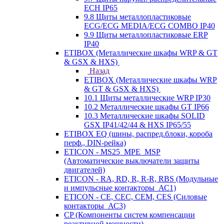
ECH IP65
9.8 Щиты металлопластиковые
ECG/ECG MEDIA/ECG COMBO IP40
9.9 Щиты металлопластиковые ERP
IP40
ETIBOX (Металлические шкафы WRP & GT
& GSX & HXS)
Назад
ETIBOX (Металлические шкафы WRP
& GT & GSX & HXS)
10.1 Щиты металлические WRP IP30
10.2 Металлические шкафы GT IP66
10.3 Металлические шкафы SOLID
GSX IP41/42/44 & HXS IP65/55
ETIBOX EQ (шины, распред.блоки, короба
перф., DIN-рейка)
ETICON - MS25_MPE_MSP
(Автоматические выключатели защиты
двигателей)
ETICON - RA, RD, R, R-R, RBS (Модульные
и импульсные контакторы_АС1)
ETICON - CE, CEC, CEM, CES (Силовые
контакторы_АС3)
CP (Компоненты систем компенсации
реактивной мощности)