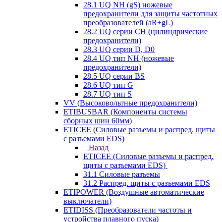
28.1 UQ NH (gS) ножевые
предохранители для защиты частотных
преобразователей (aR+gL)
28.2 UQ серии CH (цилиндрические
предохранители)
28.3 UQ серии D, D0
28.4 UQ тип NH (ножевые
предохранители)
28.5 UQ серии BS
28.6 UQ тип G
28.7 UQ тип S
VV (Высоковольтные предохранители)
ETIBUSBAR (Компоненты системы
сборных шин 60мм)
ETICEE (Силовые разъемы и распред. щиты
с разъемами EDS)
Назад
ETICEE (Силовые разъемы и распред.
щиты с разъемами EDS)
31.1 Силовые разъемы
31.2 Распред. щиты с разъемами EDS
ETIPOWER (Воздушные автоматические
выключатели)
ETIDISS (Преобразователи частоты и
устройства плавного пуска)