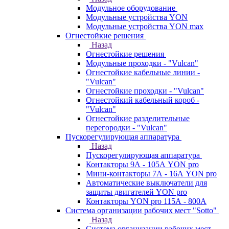
Модульное оборудование
Модульные устройства YON
Модульные устройства YON max
Огнестойкие решения
Назад
Огнестойкие решения
Модульные проходки - "Vulcan"
Огнестойкие кабельные линии -
"Vulcan"
Огнестойкие проходки - "Vulcan"
Огнестойкий кабельный короб -
"Vulcan"
Огнестойкие разделительные
перегородки - "Vulcan"
Пускорегулирующая аппаратура
Назад
Пускорегулирующая аппаратура
Контакторы 9А - 105А YON pro
Мини-контакторы 7А - 16А YON pro
Автоматические выключатели для
защиты двигателей YON pro
Контакторы YON pro 115А - 800А
Система организации рабочих мест "Sotto"
Назад
Система организации рабочих мест