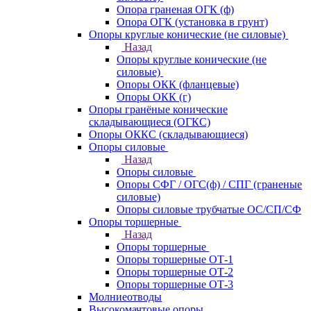
Опора граненая ОГК (ф)
Опора ОГК (установка в грунт)
Опоры круглые конические (не силовые)
Назад
Опоры круглые конические (не
силовые)
Опоры ОКК (фланцевые)
Опоры ОКК (г)
Опоры гранёные конические
складывающиеся (ОГКС)
Опоры ОККС (складывающиеся)
Опоры силовые
Назад
Опоры силовые
Опоры СФГ / ОГС(ф) / СПГ (граненые
силовые)
Опоры силовые трубчатые ОС/СП/СФ
Опоры торшерные
Назад
Опоры торшерные
Опоры торшерные ОТ-1
Опоры торшерные ОТ-2
Опоры торшерные ОТ-3
Молниеотводы
Высокомачтовые опоры