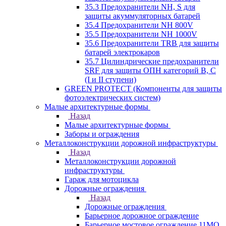
35.3 Предохранители NH, S для
защиты акуммуляторных батарей
35.4 Предохранители NH 800V
35.5 Предохранители NH 1000V
35.6 Предохранители TRB для защиты
батарей электрокаров
35.7 Цилиндрические предохранители
SRF для защиты ОПН категорий B, C
(I и II ступени)
GREEN PROTECT (Компоненты для защиты
фотоэлектрических систем)
Малые архитектурные формы
Назад
Малые архитектурные формы
Заборы и ограждения
Металлоконструкции дорожной инфраструктуры
Назад
Металлоконструкции дорожной
инфраструктуры
Гараж для мотоцикла
Дорожные ограждения
Назад
Дорожные ограждения
Барьерное дорожное ограждение
Барьерное мостовое ограждение 11МО