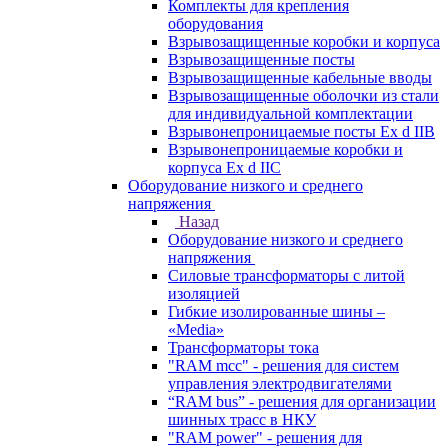
Комплекты для крепления
оборудования
Взрывозащищенные коробки и корпуса
Взрывозащищенные посты
Взрывозащищенные кабельные вводы
Взрывозащищенные оболочки из стали
для индивидуальной комплектации
Взрывонепроницаемые посты Ex d IIB
Взрывонепроницаемые коробки и
корпуса Ex d IIС
Оборудование низкого и среднего
напряжения
Назад
Оборудование низкого и среднего
напряжения
Силовые трансформаторы с литой
изоляцией
Гибкие изолированные шины –
«Media»
Трансформаторы тока
"RAM mcc" - решения для систем
управления электродвигателями
“RAM bus” - решения для организации
шинных трасс в НКУ
"RAM power" - решения для