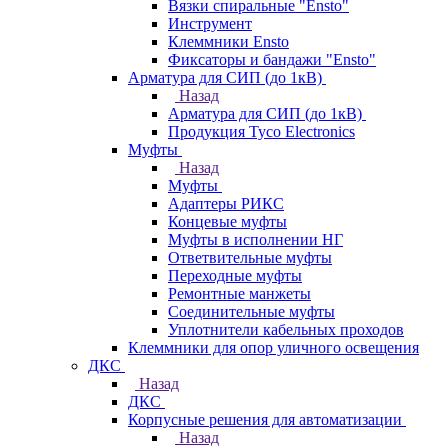
Вязки спиральные "Ensto"
Инструмент
Клеммники Ensto
Фиксаторы и бандажи "Ensto"
Арматура для СИП (до 1кВ)
Назад
Арматура для СИП (до 1кВ)
Продукция Tyco Electronics
Муфты
Назад
Муфты
Адаптеры РИКС
Концевые муфты
Муфты в исполнении НГ
Ответвительные муфты
Переходные муфты
Ремонтные манжеты
Соединительные муфты
Уплотнители кабельных проходов
Клеммники для опор уличного освещения
ДКС
Назад
ДКС
Корпусные решения для автоматизации
Назад