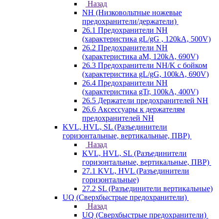
Назад
NH (Низковольтные ножевые
предохранители/держатели)
26.1 Предохранители NH
(характеристика gL/gG , 120kA, 500V)
26.2 Предохранители NH
(характеристика aM, 120kA, 690V)
26.3 Предохранители NH/K с бойком
(характеристика gL/gG, 100kA, 690V)
26.4 Предохранители NH
(характеристика gTr, 100kA, 400V)
26.5 Держатели предохранителей NH
26.6 Аксессуары к держателям
предохранителей NH
KVL, HVL, SL (Разъединители
горизонтальные, вертикальные, ПВР)
Назад
KVL, HVL, SL (Разъединители
горизонтальные, вертикальные, ПВР)
27.1 KVL, HVL (Разъединители
горизонтальные)
27.2 SL (Разъединители вертикальные)
UQ (Сверхбыстрые предохранители)
Назад
UQ (Сверхбыстрые предохранители)