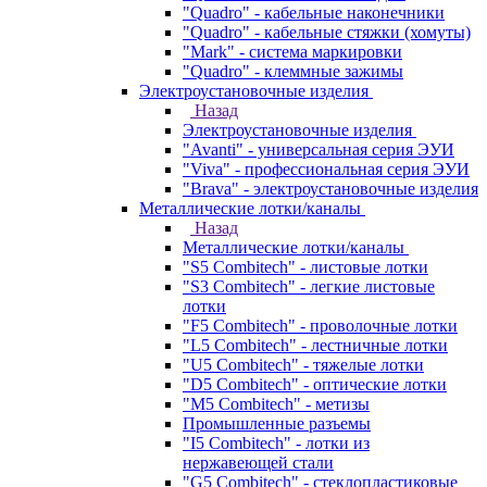
"Quadro" - кабельные наконечники
"Quadro" - кабельные стяжки (хомуты)
"Mark" - система маркировки
"Quadro" - клеммные зажимы
Электроустановочные изделия
Назад
Электроустановочные изделия
"Avanti" - универсальная серия ЭУИ
"Viva" - профессиональная серия ЭУИ
"Brava" - электроустановочные изделия
Металлические лотки/каналы
Назад
Металлические лотки/каналы
"S5 Combitech" - листовые лотки
"S3 Combitech" - легкие листовые
лотки
"F5 Combitech" - проволочные лотки
"L5 Combitech" - лестничные лотки
"U5 Combitech" - тяжелые лотки
"D5 Combitech" - оптические лотки
"M5 Combitech" - метизы
Промышленные разъемы
"I5 Combitech" - лотки из
нержавеющей стали
"G5 Combitech" - стеклопластиковые