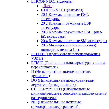
ETICONNECT (Клеммы)
Назад
ETICONNECT (Клеммы)
20.1 Клеммы винтовые ESC,
аксессуары
20.2 Клеммы пружинные ESP,
аксессуары
20.3 Клеммы пружинные ESH (push-
in), аксессуары
20.4 Клеммы винтовые SM, аксессуары
20.5 Маркировка (без нанесения),
шильдики, цена за 1шт
ETITEC (Ограничители перенапряжения,
УЗИП)
ETISIG (Светосигнальная арматура, кнопки,
переключатели)
D (Низковольтные предохранители/
держатели)
DO (Низковольтные предохранители/
держатели/разъединители)
CH, CH-mini, EFD (Низковольтные
цилиндрические предохранители/держатели/
разъединители)
NH (Низковольтные ножевые
предохранители/держатели)