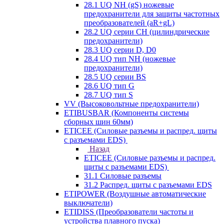
28.1 UQ NH (gS) ножевые
предохранители для защиты частотных
преобразователей (aR+gL)
28.2 UQ серии CH (цилиндрические
предохранители)
28.3 UQ серии D, D0
28.4 UQ тип NH (ножевые
предохранители)
28.5 UQ серии BS
28.6 UQ тип G
28.7 UQ тип S
VV (Высоковольтные предохранители)
ETIBUSBAR (Компоненты системы
сборных шин 60мм)
ETICEE (Силовые разъемы и распред. щиты
с разъемами EDS)
Назад
ETICEE (Силовые разъемы и распред.
щиты с разъемами EDS)
31.1 Силовые разъемы
31.2 Распред. щиты с разъемами EDS
ETIPOWER (Воздушные автоматические
выключатели)
ETIDISS (Преобразователи частоты и
устройства плавного пуска)