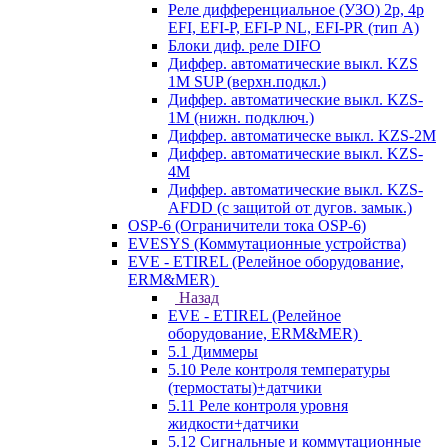
Реле дифференциальное (УЗО) 2р, 4р
EFI, EFI-P, EFI-P NL, EFI-PR (тип A)
Блоки диф. реле DIFO
Диффер. автоматические выкл. KZS
1M SUP (верхн.подкл.)
Диффер. автоматические выкл. KZS-
1M (нижн. подключ.)
Диффер. автоматическе выкл. KZS-2M
Диффер. автоматические выкл. KZS-
4M
Диффер. автоматические выкл. KZS-
AFDD (с защитой от дугов. замык.)
OSP-6 (Ограничители тока OSP-6)
EVESYS (Коммутационные устройства)
EVE - ETIREL (Релейное оборудование,
ERM&MER)
Назад
EVE - ETIREL (Релейное
оборудование, ERM&MER)
5.1 Диммеры
5.10 Реле контроля температуры
(термостаты)+датчики
5.11 Реле контроля уровня
жидкости+датчики
5.12 Сигнальные и коммутационные