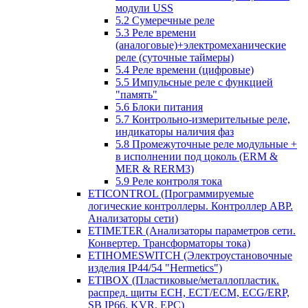
модули USS
5.2 Сумеречные реле
5.3 Реле времени
(аналоговые)+электромеханические
реле (суточные таймеры)
5.4 Реле времени (цифровые)
5.5 Импульсные реле с функцией
"память"
5.6 Блоки питания
5.7 Контрольно-измерительные реле,
индикаторы наличия фаз
5.8 Промежуточные реле модульные +
в исполнении под цоколь (ERM &
MER & RERM3)
5.9 Реле контроля тока
ETICONTROL (Программируемые
логические контроллеры. Контроллер АВР.
Анализаторы сети)
ETIMETER (Анализаторы параметров сети.
Конвертер. Трансформаторы тока)
ETIHOMESWITCH (Электроустановочные
изделия IP44/54 "Hermetics")
ETIBOX (Пластиковые/металлопластик.
распред. щиты ECH, ECT/ECM, ECG/ERP,
SB IP66, KVR, EPC)