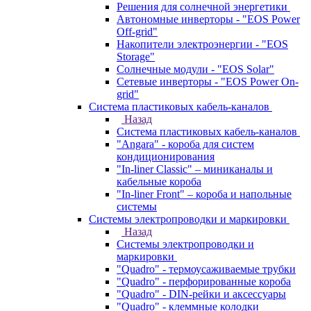
Решения для солнечной энергетики
Автономные инверторы - "EOS Power
Off-grid"
Накопители электроэнергии - "EOS
Storage"
Солнечные модули - "EOS Solar"
Сетевые инверторы - "EOS Power On-
grid"
Система пластиковых кабель-каналов
Назад
Система пластиковых кабель-каналов
"Angara" - короба для систем
кондиционирования
"In-liner Classic" – миниканалы и
кабельные короба
"In-liner Front" – короба и напольные
системы
Системы электропроводки и маркировки
Назад
Системы электропроводки и
маркировки
"Quadro" - термоусаживаемые трубки
"Quadro" - перфорированные короба
"Quadro" - DIN-рейки и аксессуары
"Quadro" - клеммные колодки