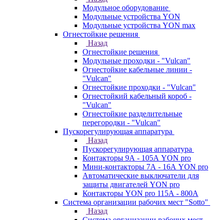
Модульное оборудование
Модульные устройства YON
Модульные устройства YON max
Огнестойкие решения
Назад
Огнестойкие решения
Модульные проходки - "Vulcan"
Огнестойкие кабельные линии -
"Vulcan"
Огнестойкие проходки - "Vulcan"
Огнестойкий кабельный короб -
"Vulcan"
Огнестойкие разделительные
перегородки - "Vulcan"
Пускорегулирующая аппаратура
Назад
Пускорегулирующая аппаратура
Контакторы 9А - 105А YON pro
Мини-контакторы 7А - 16А YON pro
Автоматические выключатели для
защиты двигателей YON pro
Контакторы YON pro 115А - 800А
Система организации рабочих мест "Sotto"
Назад
Система организации рабочих мест