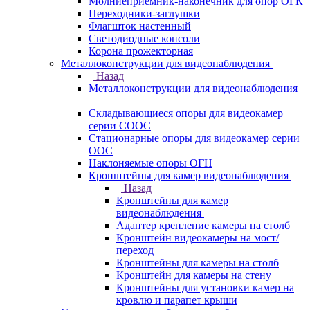
Молниеприемник-наконечник для опор ОГК
Переходники-заглушки
Флагшток настенный
Светодиодные консоли
Корона прожекторная
Металлоконструкции для видеонаблюдения
Назад
Металлоконструкции для видеонаблюдения
Складывающиеся опоры для видеокамер
серии СООС
Стационарные опоры для видеокамер серии
ООС
Наклоняемые опоры ОГН
Кронштейны для камер видеонаблюдения
Назад
Кронштейны для камер
видеонаблюдения
Адаптер крепление камеры на столб
Кронштейн видеокамеры на мост/
переход
Кронштейны для камеры на столб
Кронштейн для камеры на стену
Кронштейны для установки камер на
кровлю и парапет крыши