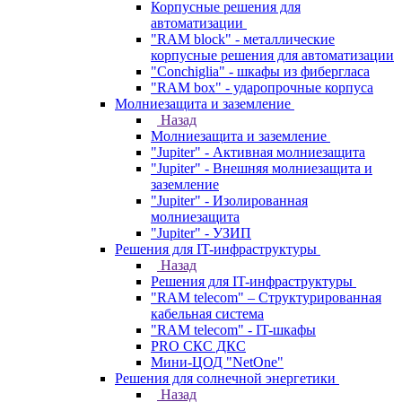
Корпусные решения для
автоматизации
"RAM block" - металлические
корпусные решения для автоматизации
"Conchiglia" - шкафы из фибергласа
"RAM box" - ударопрочные корпуса
Молниезащита и заземление
Назад
Молниезащита и заземление
"Jupiter" - Активная молниезащита
"Jupiter" - Внешняя молниезащита и
заземление
"Jupiter" - Изолированная
молниезащита
"Jupiter" - УЗИП
Решения для IT-инфраструктуры
Назад
Решения для IT-инфраструктуры
"RAM telecom" – Структурированная
кабельная система
"RAM telecom" - IT-шкафы
PRO СКС ДКС
Мини-ЦОД "NetOne"
Решения для солнечной энергетики
Назад