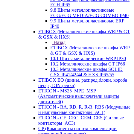
ECH IP65
9.8 Щиты металлопластиковые
ECG/ECG MEDIA/ECG COMBO IP40
9.9 Щиты металлопластиковые ERP
IP40
ETIBOX (Металлические шкафы WRP & GT
& GSX & HXS)
Назад
ETIBOX (Металлические шкафы WRP
& GT & GSX & HXS)
10.1 Щиты металлические WRP IP30
10.2 Металлические шкафы GT IP66
10.3 Металлические шкафы SOLID
GSX IP41/42/44 & HXS IP65/55
ETIBOX EQ (шины, распред.блоки, короба
перф., DIN-рейка)
ETICON - MS25_MPE_MSP
(Автоматические выключатели защиты
двигателей)
ETICON - RA, RD, R, R-R, RBS (Модульные
и импульсные контакторы_АС1)
ETICON - CE, CEC, CEM, CES (Силовые
контакторы_АС3)
CP (Компоненты систем компенсации
реактивной мощности)