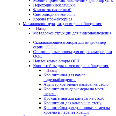
Молниеприемник-наконечник для опор ОГК
Переходники-заглушки
Флагшток настенный
Светодиодные консоли
Корона прожекторная
Металлоконструкции для видеонаблюдения
Назад
Металлоконструкции для видеонаблюдения
Складывающиеся опоры для видеокамер
серии СООС
Стационарные опоры для видеокамер серии
ООС
Наклоняемые опоры ОГН
Кронштейны для камер видеонаблюдения
Назад
Кронштейны для камер
видеонаблюдения
Адаптер крепление камеры на столб
Кронштейн видеокамеры на мост/
переход
Кронштейны для камеры на столб
Кронштейн для камеры на стену
Кронштейны для установки камер на
кровлю и парапет крыши