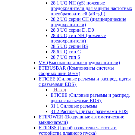
28.1 UQ NH (gS) ножевые
предохранители для защиты частотных
преобразователей (aR+gL)
28.2 UQ серии CH (цилиндрические
предохранители)
28.3 UQ серии D, D0
28.4 UQ тип NH (ножевые
предохранители)
28.5 UQ серии BS
28.6 UQ тип G
28.7 UQ тип S
VV (Высоковольтные предохранители)
ETIBUSBAR (Компоненты системы
сборных шин 60мм)
ETICEE (Силовые разъемы и распред. щиты
с разъемами EDS)
Назад
ETICEE (Силовые разъемы и распред.
щиты с разъемами EDS)
31.1 Силовые разъемы
31.2 Распред. щиты с разъемами EDS
ETIPOWER (Воздушные автоматические
выключатели)
ETIDISS (Преобразователи частоты и
устройства плавного пуска)