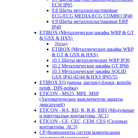
ECH IP65
9.8 Щиты металлопластиковые
ECG/ECG MEDIA/ECG COMBO IP40
9.9 Щиты металлопластиковые ERP
IP40
ETIBOX (Металлические шкафы WRP & GT
& GSX & HXS)
Назад
ETIBOX (Металлические шкафы WRP
& GT & GSX & HXS)
10.1 Щиты металлические WRP IP30
10.2 Металлические шкафы GT IP66
10.3 Металлические шкафы SOLID
GSX IP41/42/44 & HXS IP65/55
ETIBOX EQ (шины, распред.блоки, короба
перф., DIN-рейка)
ETICON - MS25_MPE_MSP
(Автоматические выключатели защиты
двигателей)
ETICON - RA, RD, R, R-R, RBS (Модульные
и импульсные контакторы_АС1)
ETICON - CE, CEC, CEM, CES (Силовые
контакторы_АС3)
CP (Компоненты систем компенсации
реактивной мощности)