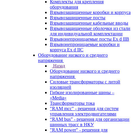
Комплекты для крепления
оборудования
Взрывозащищенные коробки и корпуса
Взрывозащищенные посты
Взрывозащищенные кабельные вводы
Взрывозащищенные оболочки из стали
для индивидуальной комплектации
Взрывонепроницаемые посты Ex d IIB
Взрывонепроницаемые коробки и
корпуса Ex d IIС
Оборудование низкого и среднего
напряжения
Назад
Оборудование низкого и среднего
напряжения
Силовые трансформаторы с литой
изоляцией
Гибкие изолированные шины –
«Media»
Трансформаторы тока
"RAM mcc" - решения для систем
управления электродвигателями
“RAM bus” - решения для организации
шинных трасс в НКУ
"RAM power" - решения для