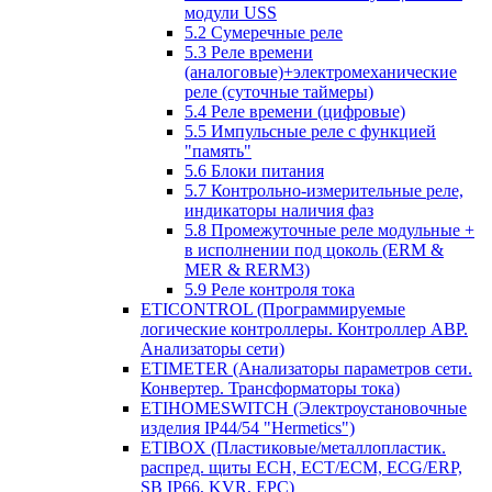
модули USS
5.2 Сумеречные реле
5.3 Реле времени
(аналоговые)+электромеханические
реле (суточные таймеры)
5.4 Реле времени (цифровые)
5.5 Импульсные реле с функцией
"память"
5.6 Блоки питания
5.7 Контрольно-измерительные реле,
индикаторы наличия фаз
5.8 Промежуточные реле модульные +
в исполнении под цоколь (ERM &
MER & RERM3)
5.9 Реле контроля тока
ETICONTROL (Программируемые
логические контроллеры. Контроллер АВР.
Анализаторы сети)
ETIMETER (Анализаторы параметров сети.
Конвертер. Трансформаторы тока)
ETIHOMESWITCH (Электроустановочные
изделия IP44/54 "Hermetics")
ETIBOX (Пластиковые/металлопластик.
распред. щиты ECH, ECT/ECM, ECG/ERP,
SB IP66, KVR, EPC)