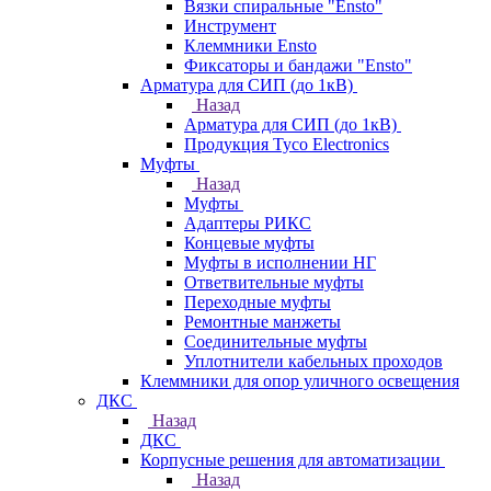
Вязки спиральные "Ensto"
Инструмент
Клеммники Ensto
Фиксаторы и бандажи "Ensto"
Арматура для СИП (до 1кВ)
Назад
Арматура для СИП (до 1кВ)
Продукция Tyco Electronics
Муфты
Назад
Муфты
Адаптеры РИКС
Концевые муфты
Муфты в исполнении НГ
Ответвительные муфты
Переходные муфты
Ремонтные манжеты
Соединительные муфты
Уплотнители кабельных проходов
Клеммники для опор уличного освещения
ДКС
Назад
ДКС
Корпусные решения для автоматизации
Назад