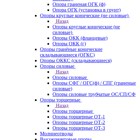
Опора граненая ОГК (ф)
Опора ОГК (установка в грунт)
Опоры круглые конические (не силовые)
Назад
Опоры круглые конические (не
силовые)
Опоры ОКК (фланцевые)
Опоры ОКК (г)
Опоры гранёные конические
складывающиеся (ОГКС)
Опоры ОККС (складывающиеся)
Опоры силовые
Назад
Опоры силовые
Опоры СФГ / ОГС(ф) / СПГ (граненые
силовые)
Опоры силовые трубчатые ОС/СП/СФ
Опоры торшерные
Назад
Опоры торшерные
Опоры торшерные ОТ-1
Опоры торшерные ОТ-2
Опоры торшерные ОТ-3
Молниеотводы
Высокомачтовые опоры