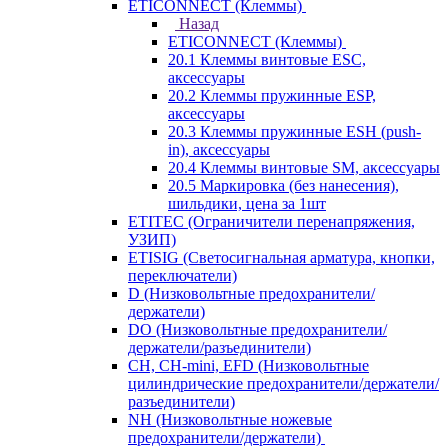
ETICONNECT (Клеммы)
Назад
ETICONNECT (Клеммы)
20.1 Клеммы винтовые ESC,
аксессуары
20.2 Клеммы пружинные ESP,
аксессуары
20.3 Клеммы пружинные ESH (push-
in), аксессуары
20.4 Клеммы винтовые SM, аксессуары
20.5 Маркировка (без нанесения),
шильдики, цена за 1шт
ETITEC (Ограничители перенапряжения,
УЗИП)
ETISIG (Светосигнальная арматура, кнопки,
переключатели)
D (Низковольтные предохранители/
держатели)
DO (Низковольтные предохранители/
держатели/разъединители)
CH, CH-mini, EFD (Низковольтные
цилиндрические предохранители/держатели/
разъединители)
NH (Низковольтные ножевые
предохранители/держатели)