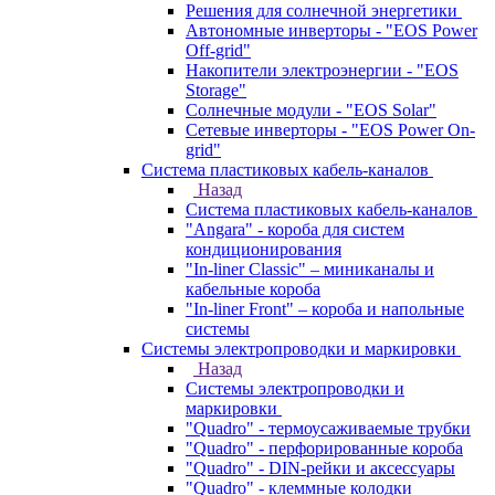
Решения для солнечной энергетики
Автономные инверторы - "EOS Power
Off-grid"
Накопители электроэнергии - "EOS
Storage"
Солнечные модули - "EOS Solar"
Сетевые инверторы - "EOS Power On-
grid"
Система пластиковых кабель-каналов
Назад
Система пластиковых кабель-каналов
"Angara" - короба для систем
кондиционирования
"In-liner Classic" – миниканалы и
кабельные короба
"In-liner Front" – короба и напольные
системы
Системы электропроводки и маркировки
Назад
Системы электропроводки и
маркировки
"Quadro" - термоусаживаемые трубки
"Quadro" - перфорированные короба
"Quadro" - DIN-рейки и аксессуары
"Quadro" - клеммные колодки