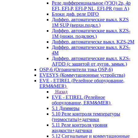
Реле дифференциальное (УЗО) 2р, 4р
EFI, EFI-P, EFI-P NL, EFI-PR (тип A)
Блоки диф. реле DIFO
Диффер. автоматические выкл. KZS
1M SUP (верхн.подкл.)
Диффер. автоматические выкл. KZS-
1M (нижн. подключ.)
Диффер. автоматическе выкл. KZS-2M
Диффер. автоматические выкл. KZS-
4M
Диффер. автоматические выкл. KZS-
AFDD (с защитой от дугов. замык.)
OSP-6 (Ограничители тока OSP-6)
EVESYS (Коммутационные устройства)
EVE - ETIREL (Релейное оборудование,
ERM&MER)
Назад
EVE - ETIREL (Релейное
оборудование, ERM&MER)
5.1 Диммеры
5.10 Реле контроля температуры
(термостаты)+датчики
5.11 Реле контроля уровня
жидкости+датчики
5.12 Сигнальные и коммутационные