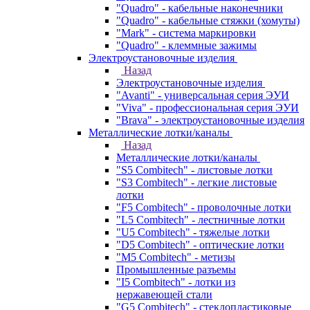
"Quadro" - кабельные наконечники
"Quadro" - кабельные стяжки (хомуты)
"Mark" - система маркировки
"Quadro" - клеммные зажимы
Электроустановочные изделия
Назад
Электроустановочные изделия
"Avanti" - универсальная серия ЭУИ
"Viva" - профессиональная серия ЭУИ
"Brava" - электроустановочные изделия
Металлические лотки/каналы
Назад
Металлические лотки/каналы
"S5 Combitech" - листовые лотки
"S3 Combitech" - легкие листовые
лотки
"F5 Combitech" - проволочные лотки
"L5 Combitech" - лестничные лотки
"U5 Combitech" - тяжелые лотки
"D5 Combitech" - оптические лотки
"M5 Combitech" - метизы
Промышленные разъемы
"I5 Combitech" - лотки из
нержавеющей стали
"G5 Combitech" - стеклопластиковые