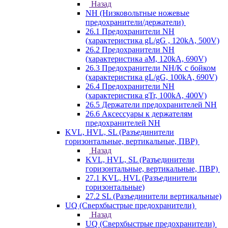
Назад
NH (Низковольтные ножевые
предохранители/держатели)
26.1 Предохранители NH
(характеристика gL/gG , 120kA, 500V)
26.2 Предохранители NH
(характеристика aM, 120kA, 690V)
26.3 Предохранители NH/K с бойком
(характеристика gL/gG, 100kA, 690V)
26.4 Предохранители NH
(характеристика gTr, 100kA, 400V)
26.5 Держатели предохранителей NH
26.6 Аксессуары к держателям
предохранителей NH
KVL, HVL, SL (Разъединители
горизонтальные, вертикальные, ПВР)
Назад
KVL, HVL, SL (Разъединители
горизонтальные, вертикальные, ПВР)
27.1 KVL, HVL (Разъединители
горизонтальные)
27.2 SL (Разъединители вертикальные)
UQ (Сверхбыстрые предохранители)
Назад
UQ (Сверхбыстрые предохранители)