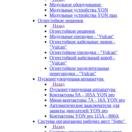
Модульное оборудование
Модульные устройства YON
Модульные устройства YON max
Огнестойкие решения
Назад
Огнестойкие решения
Модульные проходки - "Vulcan"
Огнестойкие кабельные линии -
"Vulcan"
Огнестойкие проходки - "Vulcan"
Огнестойкий кабельный короб -
"Vulcan"
Огнестойкие разделительные
перегородки - "Vulcan"
Пускорегулирующая аппаратура
Назад
Пускорегулирующая аппаратура
Контакторы 9А - 105А YON pro
Мини-контакторы 7А - 16А YON pro
Автоматические выключатели для
защиты двигателей YON pro
Контакторы YON pro 115А - 800А
Система организации рабочих мест "Sotto"
Назад
Система организации рабочих мест