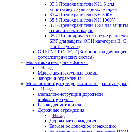
35.3 Предохранители NH, S для
защиты акуммуляторных батарей
35.4 Предохранители NH 800V
35.5 Предохранители NH 1000V
35.6 Предохранители TRB для защиты
батарей электрокаров
35.7 Цилиндрические предохранители
SRF для защиты ОПН категорий B, C
(I и II ступени)
GREEN PROTECT (Компоненты для защиты
фотоэлектрических систем)
Малые архитектурные формы
Назад
Малые архитектурные формы
Заборы и ограждения
Металлоконструкции дорожной инфраструктуры
Назад
Металлоконструкции дорожной
инфраструктуры
Гараж для мотоцикла
Дорожные ограждения
Назад
Дорожные ограждения
Барьерное дорожное ограждение
Барьерное мостовое ограждение 11МО