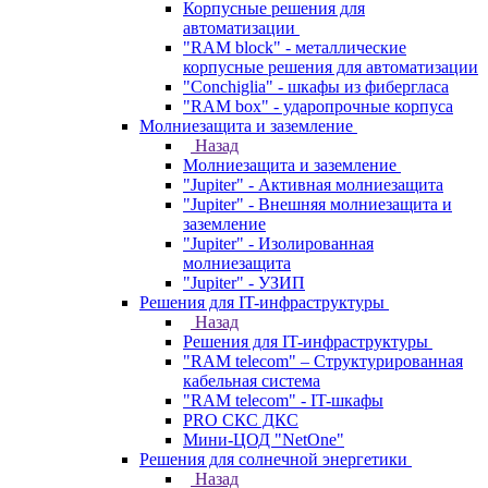
Корпусные решения для
автоматизации
"RAM block" - металлические
корпусные решения для автоматизации
"Conchiglia" - шкафы из фибергласа
"RAM box" - ударопрочные корпуса
Молниезащита и заземление
Назад
Молниезащита и заземление
"Jupiter" - Активная молниезащита
"Jupiter" - Внешняя молниезащита и
заземление
"Jupiter" - Изолированная
молниезащита
"Jupiter" - УЗИП
Решения для IT-инфраструктуры
Назад
Решения для IT-инфраструктуры
"RAM telecom" – Структурированная
кабельная система
"RAM telecom" - IT-шкафы
PRO СКС ДКС
Мини-ЦОД "NetOne"
Решения для солнечной энергетики
Назад